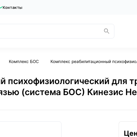
Контакты
Комплекс БОС
Комплекс реабилитационный психофизиол
 психофизиологический для тр
язью (система БОС) Кинезис Н
Цен