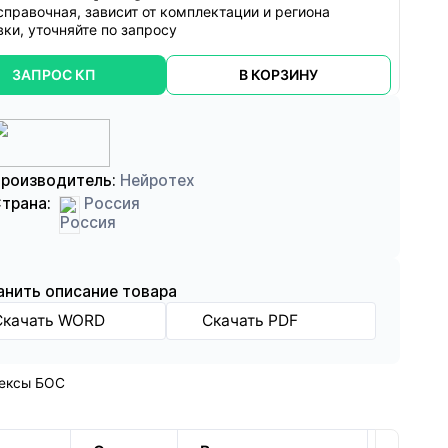
справочная, зависит от комплектации и региона
вки, уточняйте по запросу
ЗАПРОС КП
В КОРЗИНУ
роизводитель:
Нейротех
трана:
Россия
анить описание товара
Скачать WORD
Скачать PDF
ексы БОС