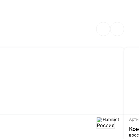
Habilect
Арти
Ком
восс