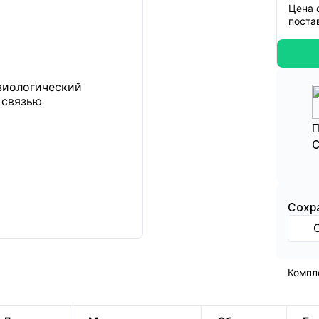
Цена 
поста
П
С
Cохр
Компл