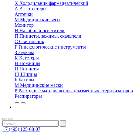
Х
Холодильник фармацевтический
А
Алкотестеры
Аптечки
М
Медицинские весы
Монитор
Н
Налобный осветитель
П
Пинцеты, зажимы, скальпели
С
Светильник
Г
Гинекологические инструменты
З
Зеркала
К
Катетеры
Н
Ножницы
П
Пинцеты
Щ
Щипцы
Б
Бахилы
М
Медицинские маски
Р
Расходные материалы для плазменных стерилизаторов
Респираторы
+7 (495) 125-08-07