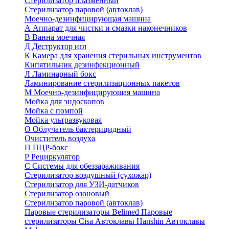
Стерилизатор плазменный
Стерилизатор паровой (автоклав)
Моечно-дезинфицирующая машина
А
Аппарат для чистки и смазки наконечников
В
Ванна моечная
Д
Деструктор игл
К
Камера для хранения стерильных инструментов
Кипятильник дезинфекционный
Л
Ламинарный бокс
Ламинирование стерилизационных пакетов
М
Моечно-дезинфицирующая машина
Мойка для эндоскопов
Мойка с помпой
Мойка ультразвуковая
О
Облучатель бактерицидный
Очиститель воздуха
П
ПЦР-бокс
Р
Рециркулятор
С
Системы для обеззараживания
Стерилизатор воздушный (сухожар)
Стерилизатор для УЗИ-датчиков
Стерилизатор озоновый
Стерилизатор паровой (автоклав)
Паровые стерилизаторы Belimed
Паровые
стерилизаторы Cisa
Автоклавы Hanshin
Автоклавы