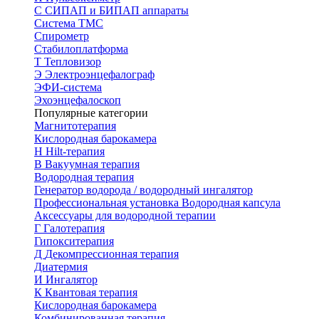
С
СИПАП и БИПАП аппараты
Система ТМС
Спирометр
Стабилоплатформа
Т
Тепловизор
Э
Электроэнцефалограф
ЭФИ-система
Эхоэнцефалоскоп
Популярные категории
Магнитотерапия
Кислородная барокамера
H
Hilt-терапия
В
Вакуумная терапия
Водородная терапия
Генератор водорода / водородный ингалятор
Профессиональная установка
Водородная капсула
Аксессуары для водородной терапии
Г
Галотерапия
Гипокситерапия
Д
Декомпрессионная терапия
Диатермия
И
Ингалятор
К
Квантовая терапия
Кислородная барокамера
Комбинированная терапия