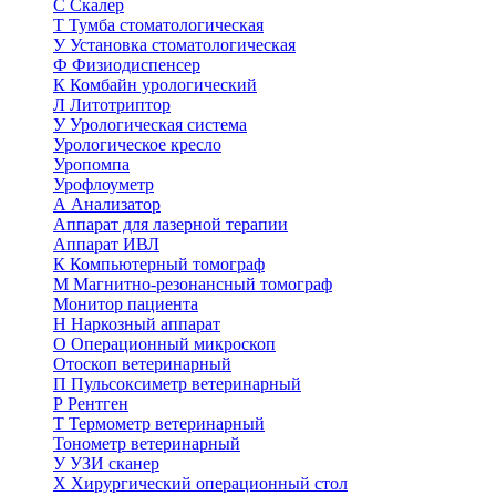
С
Скалер
Т
Тумба стоматологическая
У
Установка стоматологическая
Ф
Физиодиспенсер
К
Комбайн урологический
Л
Литотриптор
У
Урологическая система
Урологическое кресло
Уропомпа
Урофлоуметр
А
Анализатор
Аппарат для лазерной терапии
Аппарат ИВЛ
К
Компьютерный томограф
М
Магнитно-резонансный томограф
Монитор пациента
Н
Наркозный аппарат
О
Операционный микроскоп
Отоскоп ветеринарный
П
Пульсоксиметр ветеринарный
Р
Рентген
Т
Термометр ветеринарный
Тонометр ветеринарный
У
УЗИ сканер
Х
Хирургический операционный стол