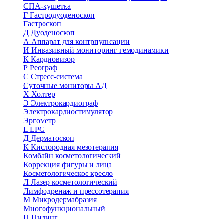
СПА-кушетка
Г
Гастродуоденоскоп
Гастроскоп
Д
Дуоденоскоп
А
Аппарат для контрпульсации
И
Инвазивный мониторинг гемодинамики
К
Кардиовизор
Р
Реограф
С
Стресс-система
Суточные мониторы АД
Х
Холтер
Э
Электрокардиограф
Электрокардиостимулятор
Эргометр
L
LPG
Д
Дерматоскоп
К
Кислородная мезотерапия
Комбайн косметологический
Коррекция фигуры и лица
Косметологическое кресло
Л
Лазер косметологический
Лимфодренаж и прессотерапия
М
Микродермабразия
Многофункциональный
П
Пилинг