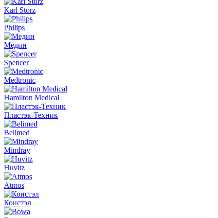
Karl Storz
Philips
Медин
Spencer
Medtronic
Hamilton Medical
Пластэк-Техник
Belimed
Mindray
Huvitz
Atmos
Констэл