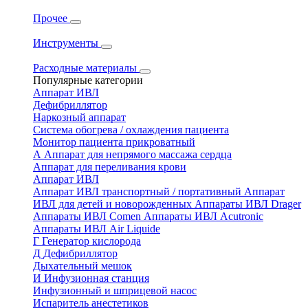
Прочее
Инструменты
Расходные материалы
Популярные категории
Аппарат ИВЛ
Дефибриллятор
Наркозный аппарат
Система обогрева / охлаждения пациента
Монитор пациента прикроватный
А
Аппарат для непрямого массажа сердца
Аппарат для переливания крови
Аппарат ИВЛ
Аппарат ИВЛ транспортный / портативный
Аппарат
ИВЛ для детей и новорожденных
Аппараты ИВЛ Drager
Аппараты ИВЛ Comen
Аппараты ИВЛ Acutronic
Аппараты ИВЛ Air Liquide
Г
Генератор кислорода
Д
Дефибриллятор
Дыхательный мешок
И
Инфузионная станция
Инфузионный и шприцевой насос
Испаритель анестетиков