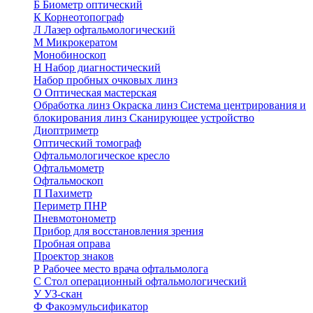
Б
Биометр оптический
К
Корнеотопограф
Л
Лазер офтальмологический
М
Микрокератом
Монобиноскоп
Н
Набор диагностический
Набор пробных очковых линз
О
Оптическая мастерская
Обработка линз
Окраска линз
Система центрирования и
блокирования линз
Сканирующее устройство
Диоптриметр
Оптический томограф
Офтальмологическое кресло
Офтальмометр
Офтальмоскоп
П
Пахиметр
Периметр ПНР
Пневмотонометр
Прибор для восстановления зрения
Пробная оправа
Проектор знаков
Р
Рабочее место врача офтальмолога
С
Стол операционный офтальмологический
У
УЗ-скан
Ф
Факоэмульсификатор