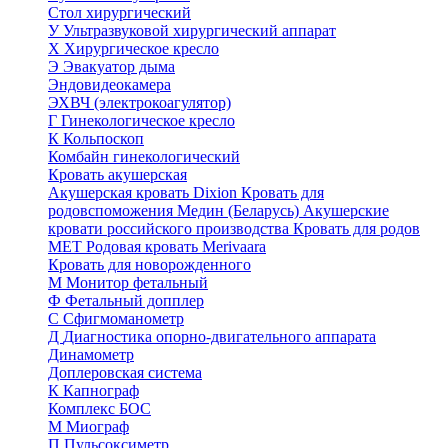
Стол хирургический
У
Ультразвуковой хирургический аппарат
Х
Хирургическое кресло
Э
Эвакуатор дыма
Эндовидеокамера
ЭХВЧ (электрокоагулятор)
Г
Гинекологическое кресло
К
Кольпоскоп
Комбайн гинекологический
Кровать акушерская
Акушерская кровать Dixion
Кровать для
родовспоможения Медин (Беларусь)
Акушерские
кровати российского производства
Кровать для родов
МЕТ
Родовая кровать Merivaara
Кровать для новорожденного
М
Монитор фетальный
Ф
Фетальный допплер
C
Cфигмоманометр
Д
Диагностика опорно-двигательного аппарата
Динамометр
Доплеровская система
К
Капнограф
Комплекс БОС
М
Миограф
П
Пульсоксиметр