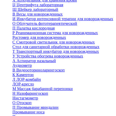
Х
Холодильник для хранения крови
Ц
Центрифуга лабораторная
Ш
Шейкер лабораторный
В
Весы для новорожденных
И
Инкубатор интенсивной терапии для новорожденных
О
Облучатель фототерапевтический
П
Палатка кислородная
Р
Реанимационная система для новорожденных
Ростомер для новорожденных
С
Смотровой светильник для новорожденных
Стол для санитарной обработки новорожденных
Т
Транспортный инкубатор для новорожденных
У
Устройства обогрева новорожденных
А
Аспиратор назальный
Аудиометр
В
Видеооториноларингоскоп
К
Камертон
Л
ЛОР-комбайн
ЛОР-кресло
М
Массаж барабанной перепонки
Н
Назофарингоскоп
Нистагмометр
О
Отоскоп
П
Промывание миндалин
Промывание носа