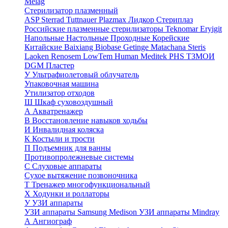
Melag
Стерилизатор плазменный
ASP Sterrad
Tuttnauer Plazmax
Лидкор Стериплаз
Российские плазменные стерилизаторы
Teknomar
Eryigit
Напольные
Настольные
Проходные
Корейские
Китайские
Baixiang
Biobase
Getinge
Matachana
Steris
Laoken
Renosem
LowTem
Human Meditek
PHS ТЗМОИ
DGM
Пластер
У
Ультрафиолетовый облучатель
Упаковочная машина
Утилизатор отходов
Ш
Шкаф суховоздушный
А
Акватренажер
В
Восстановление навыков ходьбы
И
Инвалидная коляска
К
Костыли и трости
П
Подъемник для ванны
Противопролежневые системы
С
Слуховые аппараты
Сухое вытяжение позвоночника
Т
Тренажер многофункциональный
Х
Ходунки и роллаторы
У
УЗИ аппараты
УЗИ аппараты Samsung Medison
УЗИ аппараты Mindray
А
Ангиограф