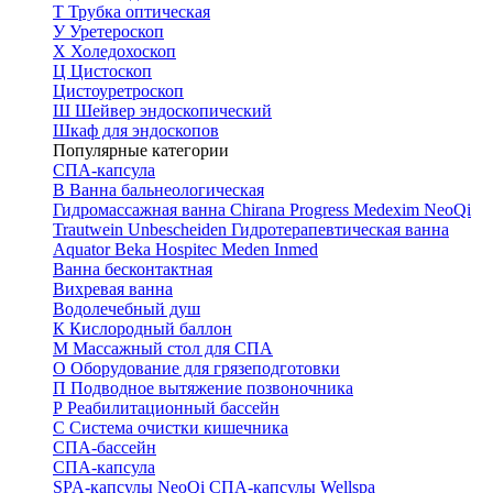
Т
Трубка оптическая
У
Уретероскоп
Х
Холедохоскоп
Ц
Цистоскоп
Цистоуретроскоп
Ш
Шейвер эндоскопический
Шкаф для эндоскопов
Популярные категории
СПА-капсула
В
Ванна бальнеологическая
Гидромассажная ванна
Chirana Progress
Medexim
NeoQi
Trautwein
Unbescheiden
Гидротерапевтическая ванна
Aquator
Beka Hospitec
Meden Inmed
Ванна бесконтактная
Вихревая ванна
Водолечебный душ
К
Кислородный баллон
М
Массажный стол для СПА
О
Оборудование для грязеподготовки
П
Подводное вытяжение позвоночника
Р
Реабилитационный бассейн
С
Система очистки кишечника
СПА-бассейн
СПА-капсула
SPA-капсулы NeoQi
СПА-капсулы Wellspa