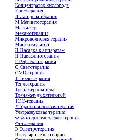
Концентратор кислорода
Криотерапия
Л
Лазерная терапия
М
Магнитотерапия
Массажёр
Механотерапия
Микроволновая терапия
Миостимулятор
Н
Насадка к аппаратам
П
Парафинотерапия
Р
Рефлексотерапия
С
Светотерапия
СМВ-терапия
Т
Текар-терапия
Теплотерапия
Тренажер для тела
Тренажер дыхательный
ТЭС-терапия
У
Ударно-волновая терапия
Ультразвуковая терапия
Ф
Фотодинамическая терапия
Фототерапия
Э
Электротерапия
Популярные категории