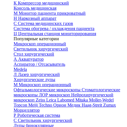
К
Компрессор медицинский
Консоль медицинская
М
Монитор пациента прикроватный
Н
Наркозный аппарат
С
Система медицинских газов
Система обогрева / охлаждения пациента
Ц
Центральная станция мониторирования
Популярные категории
Микроскоп операционный
Светильник хирургический
Стол хирургический
А
Аквапуратор
Аспиратор / Отсасыватель
Medela
Л
Лазер хирургический
Хирургические лупы
М
Микроскоп операционный
Офтальмологические микроскопы
Стоматологические
микроскопы
ЛОР микроскоп
Нейрохирургический
микроскоп
Zeiss
Leica
Labomed
Mitaka
Moller-Wedel
Topcon
Meiji Techno
Орион Медик
Haag-Streit
Zumax
Морцеллятор
Р
Роботическая система
С
Светильник хирургический
Лупы бинокулярные