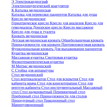
Э
Электрокардиограф
Электрохирургический коагулятор
К
Каталка медицинская
Каталка для перевозки пациентов
Каталка для душа
Кресло медицинское
Гериатрическое кресло
Кресло для анализов
Кресло для
гемодиализа
Донорское кресло
Кресло массажное
Кресло для душа и туалета
Кровать медицинская
Детская медицинская кровать
Общебольничная кровать
Принадлежности для кровати
Противоожоговая кровать
Функциональная кровать
Для выхаживания пациентов
Кушетка медицинская
Массажная кушетка
Смотровая кушетка
Физиотерапевтическая кушетка
М
Матрас медицинский
С
Стойка для аппаратуры
Стол медицинский
Стол вертикализатор
Стол для вскрытия
Стол для
кабинета врача
Стол для кинезотерапии
Стол для
рентген-кабинета
Стол инструментальный
Массажный
стол
Стол надкроватный
Перевязочный стол
Приборный стол
Принадлежности для столов
Процедурный стол
Тракционный стол
Манипуляционный