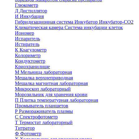
Глюкометр
Д
Дистиллятор
И
Инкубация
Гибридизационная система
Инкубатор
Инкубатор-СО2
Климатическая камера
Система инкубации клеток
Иономер
Испаритель
Истиратель
К
Коагулометр
Колориметр
Кондуктометр
Криохранилище
М
Мельница лабораторная
Мешалка верхнеприводная
Мешалка магнитная лабораторная
Микроскоп лабораторный
Морозильник для хранения крови
П
Плитка температурная лабораторная
Промыватель планшетов
Р
Размораживатель плазмы
С
Спектрофотометр
Т
Термостат лабораторный
Титратор
Ф
Фотометр