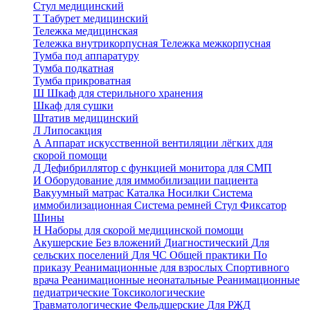
Стул медицинский
Т
Табурет медицинский
Тележка медицинская
Тележка внутрикорпусная
Тележка межкорпусная
Тумба под аппаратуру
Тумба подкатная
Тумба прикроватная
Ш
Шкаф для стерильного хранения
Шкаф для сушки
Штатив медицинский
Л
Липосакция
А
Аппарат искусственной вентиляции лёгких для
скорой помощи
Д
Дефибриллятор с функцией монитора для СМП
И
Оборудование для иммобилизации пациента
Вакуумный матрас
Каталка
Носилки
Система
иммобилизационная
Система ремней
Стул
Фиксатор
Шины
Н
Наборы для скорой медицинской помощи
Акушерские
Без вложений
Диагностический
Для
сельских поселений
Для ЧС
Общей практики
По
приказу
Реанимационные для взрослых
Спортивного
врача
Реанимационные неонатальные
Реанимационные
педиатрические
Токсикологические
Травматологические
Фельдшерские
Для РЖД