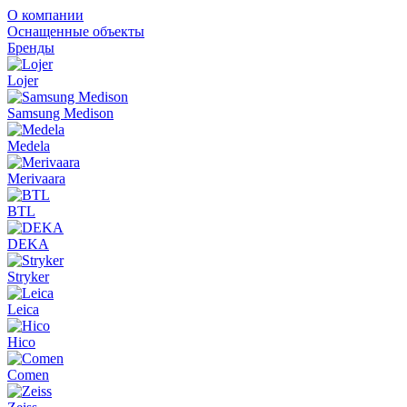
О компании
Оснащенные объекты
Бренды
Lojer
Samsung Medison
Medela
Merivaara
BTL
DEKA
Stryker
Leica
Hico
Comen