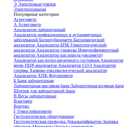
Э
Электрокоагуляция
Электропорация
Популярные категории
Агрегометр
А
Агрегометр
Анализатор лабораторный
Анализатор инфекционных и аутоиммунных
заболеваний
Билирубинометр
Биохимический
анализатор
Анализатор БПК
Гематологический
анализатор
Анализатор глюкозы
Иммуноферментный
анализатор
Анализатор кислорода (оксиметр)
Анализатор кислотно-щелочного состояния
Анализатор
мочи
ПЦР-анализатор
Анализатор СОЭ
Анализатор
спермы
Химико-токсикологический анализатор
Анализатор ХПК
Флуориметр
Б
Баня лабораторная
Лабораторная масляная баня
Лабораторная водяная баня
Штатив для лабораторной бани
В
Весы лабораторные
Влагомер
Вортекс
Г
Гемоглобинометр
Гистологическое оборудование
Гистологическая проводка
Декальцификатор
Заливка
образцов
Микротом
Окраска препаратов