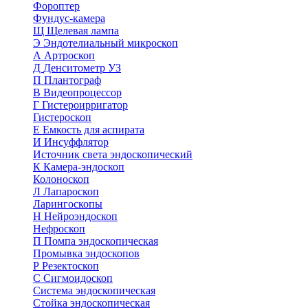
Фороптер
Фундус-камера
Щ
Щелевая лампа
Э
Эндотелиальный микроскоп
А
Артроскоп
Д
Денситометр УЗ
П
Плантограф
В
Видеопроцессор
Г
Гистероирригатор
Гистероскоп
Е
Емкость для аспирата
И
Инсуффлятор
Источник света эндоскопический
К
Камера-эндоскоп
Колоноскоп
Л
Лапароскоп
Ларингоскопы
Н
Нейроэндоскоп
Нефроскоп
П
Помпа эндоскопическая
Промывка эндоскопов
Р
Резектоскоп
С
Сигмоидоскоп
Система эндоскопическая
Стойка эндоскопическая