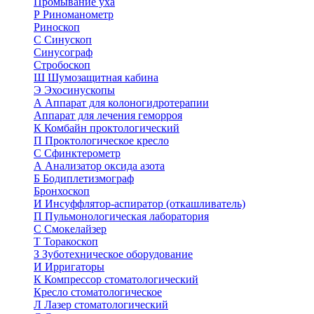
Промывание уха
Р
Риноманометр
Риноскоп
С
Синускоп
Синусограф
Стробоскоп
Ш
Шумозащитная кабина
Э
Эхосинускопы
А
Аппарат для колоногидротерапии
Аппарат для лечения геморроя
К
Комбайн проктологический
П
Проктологическое кресло
С
Сфинктерометр
А
Анализатор оксида азота
Б
Бодиплетизмограф
Бронхоскоп
И
Инсуффлятор-аспиратор (откашливатель)
П
Пульмонологическая лаборатория
С
Смокелайзер
Т
Торакоскоп
З
Зуботехническое оборудование
И
Ирригаторы
К
Компрессор стоматологический
Кресло стоматологическое
Л
Лазер стоматологический