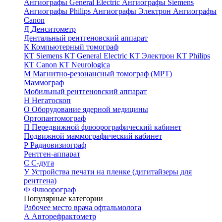
Ангиографы General Electric
Ангиографы Siemens
Ангиографы Philips
Ангиографы Электрон
Ангиографы
Canon
Д
Денситометр
Дентальный рентгеновский аппарат
К
Компьютерный томограф
КТ Siemens
КТ General Electric
КТ Электрон
КТ Philips
КТ Canon
КТ Neurologica
М
Магнитно-резонансный томограф (МРТ)
Маммограф
Мобильный рентгеновский аппарат
Н
Негатоскоп
О
Оборудование ядерной медицины
Ортопантомограф
П
Передвижной флюорографический кабинет
Подвижной маммографический кабинет
Р
Радиовизиограф
Рентген-аппарат
С
С-дуга
У
Устройства печати на пленке (дигитайзеры для
рентгена)
Ф
Флюорограф
Популярные категории
Рабочее место врача офтальмолога
А
Авторефрактометр