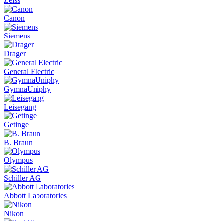
Zeiss
Canon
Siemens
Drager
General Electric
GymnaUniphy
Leisegang
Getinge
B. Braun
Olympus
Schiller AG
Abbott Laboratories
Nikon