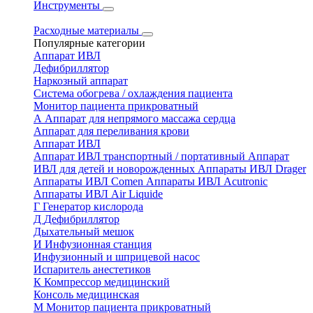
Инструменты
Расходные материалы
Популярные категории
Аппарат ИВЛ
Дефибриллятор
Наркозный аппарат
Система обогрева / охлаждения пациента
Монитор пациента прикроватный
А
Аппарат для непрямого массажа сердца
Аппарат для переливания крови
Аппарат ИВЛ
Аппарат ИВЛ транспортный / портативный
Аппарат
ИВЛ для детей и новорожденных
Аппараты ИВЛ Drager
Аппараты ИВЛ Comen
Аппараты ИВЛ Acutronic
Аппараты ИВЛ Air Liquide
Г
Генератор кислорода
Д
Дефибриллятор
Дыхательный мешок
И
Инфузионная станция
Инфузионный и шприцевой насос
Испаритель анестетиков
К
Компрессор медицинский
Консоль медицинская
М
Монитор пациента прикроватный