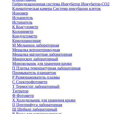
Гибридизационная система
Инкубатор
Инкубатор-СО2
Климатическая камера
Система инкубации клеток
Иономер
Испаритель
Истиратель
К
Коагулометр
Колориметр
Кондуктометр
Криохранилище
М
Мельница лабораторная
Мешалка верхнеприводная
Мешалка магнитная лабораторная
Микроскоп лабораторный
Морозильник для хранения крови
П
Плитка температурная лабораторная
Промыватель планшетов
Р
Размораживатель плазмы
С
Спектрофотометр
Т
Термостат лабораторный
Титратор
Ф
Фотометр
Х
Холодильник для хранения крови
Ц
Центрифуга лабораторная
Ш
Шейкер лабораторный
В
Весы для новорожденных