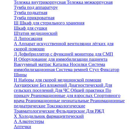
Тележка внутрикорпусная
Тележка межкорпусная
Тумба под аппаратуру
Тумба подкатная
Тумба прикроватная
Ш
Шкаф для стерильного хранения
Шкаф для сушки
Штатив медицинский
Л
Липосакция
А
Аппарат искусственной вентиляции лёгких для
скорой помощи
Д
Дефибриллятор с функцией монитора для СМП
И
Оборудование для иммобилизации пациента
Вакуумный матрас
Каталка
Носилки
Система
иммобилизационная
Система ремней
Стул
Фиксатор
Шины
Н
Наборы для скорой медицинской помощи
Акушерские
Без вложений
Диагностический
Для
сельских поселений
Для ЧС
Общей практики
По
приказу
Реанимационные для взрослых
Спортивного
врача
Реанимационные неонатальные
Реанимационные
педиатрические
Токсикологические
Травматологические
Фельдшерские
Для РЖД
Х
Холодильник фармацевтический
А
Алкотестеры
Аптечки