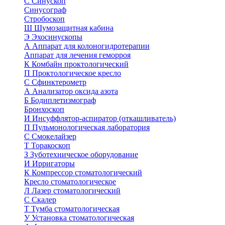
С
Синускоп
Синусограф
Стробоскоп
Ш
Шумозащитная кабина
Э
Эхосинускопы
А
Аппарат для колоногидротерапии
Аппарат для лечения геморроя
К
Комбайн проктологический
П
Проктологическое кресло
С
Сфинктерометр
А
Анализатор оксида азота
Б
Бодиплетизмограф
Бронхоскоп
И
Инсуффлятор-аспиратор (откашливатель)
П
Пульмонологическая лаборатория
С
Смокелайзер
Т
Торакоскоп
З
Зуботехническое оборудование
И
Ирригаторы
К
Компрессор стоматологический
Кресло стоматологическое
Л
Лазер стоматологический
С
Скалер
Т
Тумба стоматологическая
У
Установка стоматологическая