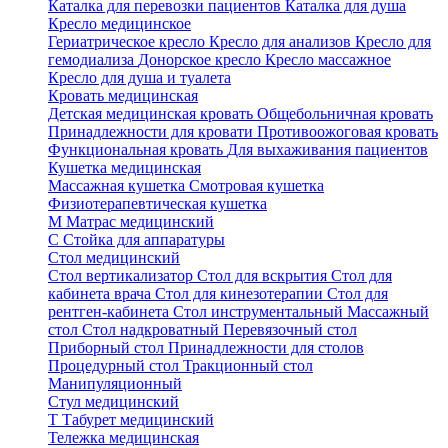
Каталка для перевозки пациентов
Каталка для душа
Кресло медицинское
Гериатрическое кресло
Кресло для анализов
Кресло для
гемодиализа
Донорское кресло
Кресло массажное
Кресло для душа и туалета
Кровать медицинская
Детская медицинская кровать
Общебольничная кровать
Принадлежности для кровати
Противоожоговая кровать
Функциональная кровать
Для выхаживания пациентов
Кушетка медицинская
Массажная кушетка
Смотровая кушетка
Физиотерапевтическая кушетка
М
Матрас медицинский
С
Стойка для аппаратуры
Стол медицинский
Стол вертикализатор
Стол для вскрытия
Стол для
кабинета врача
Стол для кинезотерапии
Стол для
рентген-кабинета
Стол инструментальный
Массажный
стол
Стол надкроватный
Перевязочный стол
Приборный стол
Принадлежности для столов
Процедурный стол
Тракционный стол
Манипуляционный
Стул медицинский
Т
Табурет медицинский
Тележка медицинская