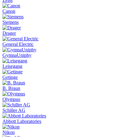
Zeiss
Canon
Siemens
Drager
General Electric
GymnaUniphy
Leisegang
Getinge
B. Braun
Olympus
Schiller AG
Abbott Laboratories
Nikon