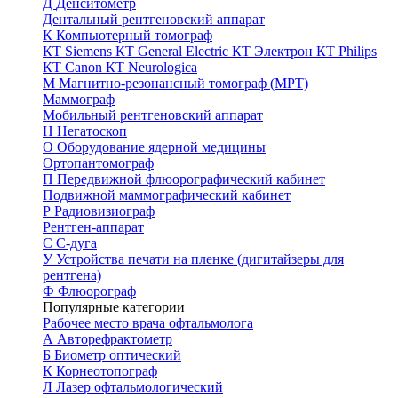
Д
Денситометр
Дентальный рентгеновский аппарат
К
Компьютерный томограф
КТ Siemens
КТ General Electric
КТ Электрон
КТ Philips
КТ Canon
КТ Neurologica
М
Магнитно-резонансный томограф (МРТ)
Маммограф
Мобильный рентгеновский аппарат
Н
Негатоскоп
О
Оборудование ядерной медицины
Ортопантомограф
П
Передвижной флюорографический кабинет
Подвижной маммографический кабинет
Р
Радиовизиограф
Рентген-аппарат
С
С-дуга
У
Устройства печати на пленке (дигитайзеры для
рентгена)
Ф
Флюорограф
Популярные категории
Рабочее место врача офтальмолога
А
Авторефрактометр
Б
Биометр оптический
К
Корнеотопограф
Л
Лазер офтальмологический