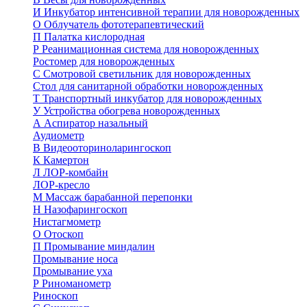
И
Инкубатор интенсивной терапии для новорожденных
О
Облучатель фототерапевтический
П
Палатка кислородная
Р
Реанимационная система для новорожденных
Ростомер для новорожденных
С
Смотровой светильник для новорожденных
Стол для санитарной обработки новорожденных
Т
Транспортный инкубатор для новорожденных
У
Устройства обогрева новорожденных
А
Аспиратор назальный
Аудиометр
В
Видеооториноларингоскоп
К
Камертон
Л
ЛОР-комбайн
ЛОР-кресло
М
Массаж барабанной перепонки
Н
Назофарингоскоп
Нистагмометр
О
Отоскоп
П
Промывание миндалин
Промывание носа
Промывание уха
Р
Риноманометр
Риноскоп