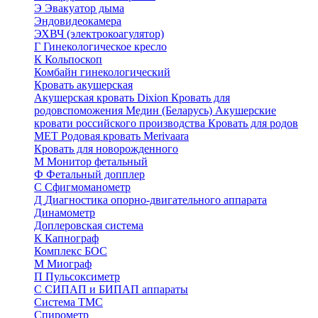
Э
Эвакуатор дыма
Эндовидеокамера
ЭХВЧ (электрокоагулятор)
Г
Гинекологическое кресло
К
Кольпоскоп
Комбайн гинекологический
Кровать акушерская
Акушерская кровать Dixion
Кровать для
родовспоможения Медин (Беларусь)
Акушерские
кровати российского производства
Кровать для родов
МЕТ
Родовая кровать Merivaara
Кровать для новорожденного
М
Монитор фетальный
Ф
Фетальный допплер
C
Cфигмоманометр
Д
Диагностика опорно-двигательного аппарата
Динамометр
Доплеровская система
К
Капнограф
Комплекс БОС
М
Миограф
П
Пульсоксиметр
С
СИПАП и БИПАП аппараты
Система ТМС
Спирометр