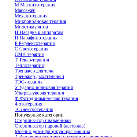
М
Магнитотерапия
Массажёр
Механотерапия
Микроволновая терапия
Миостимулятор
Н
Насадка к аппаратам
П
Парафинотерапия
Р
Рефлексотерапия
С
Светотерапия
СМВ-терапия
Т
Текар-терапия
Теплотерапия
Тренажер для тела
Тренажер дыхательный
ТЭС-терапия
У
Ударно-волновая терапия
Ультразвуковая терапия
Ф
Фотодинамическая терапия
Фототерапия
Э
Электротерапия
Популярные категории
Стерилизатор плазменный
Стерилизатор паровой (автоклав)
Моечно-дезинфицирующая машина
А
Аппарат для чистки и смазки наконечников