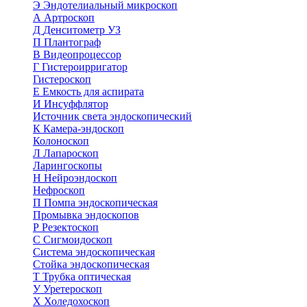
Э
Эндотелиальный микроскоп
А
Артроскоп
Д
Денситометр УЗ
П
Плантограф
В
Видеопроцессор
Г
Гистероирригатор
Гистероскоп
Е
Емкость для аспирата
И
Инсуффлятор
Источник света эндоскопический
К
Камера-эндоскоп
Колоноскоп
Л
Лапароскоп
Ларингоскопы
Н
Нейроэндоскоп
Нефроскоп
П
Помпа эндоскопическая
Промывка эндоскопов
Р
Резектоскоп
С
Сигмоидоскоп
Система эндоскопическая
Стойка эндоскопическая
Т
Трубка оптическая
У
Уретероскоп
Х
Холедохоскоп