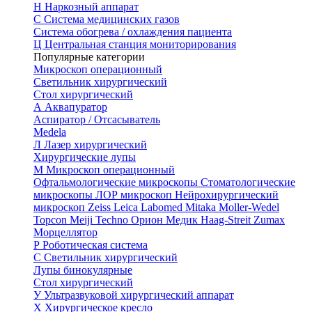
Н
Наркозный аппарат
С
Система медицинских газов
Система обогрева / охлаждения пациента
Ц
Центральная станция мониторирования
Популярные категории
Микроскоп операционный
Светильник хирургический
Стол хирургический
А
Аквапуратор
Аспиратор / Отсасыватель
Medela
Л
Лазер хирургический
Хирургические лупы
М
Микроскоп операционный
Офтальмологические микроскопы
Стоматологические
микроскопы
ЛОР микроскоп
Нейрохирургический
микроскоп
Zeiss
Leica
Labomed
Mitaka
Moller-Wedel
Topcon
Meiji Techno
Орион Медик
Haag-Streit
Zumax
Морцеллятор
Р
Роботическая система
С
Светильник хирургический
Лупы бинокулярные
Стол хирургический
У
Ультразвуковой хирургический аппарат
Х
Хирургическое кресло