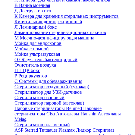
В
Ванна моечная
Д
Деструктор игл
К
Камера для хранения стерильных инструментов
Кипятильник дезинфекционный
Л
Ламинарный бокс
Ламинирование стерилизационных пакетов
М
Моечно-дезинфицирующая машина
Мойка для эндоскопов
Мойка с помпой
Мойка ультразвуковая
О
Облучатель бактерицидный
Очиститель воздуха
П
ПЦР-бокс
Р
Рециркулятор
С
Системы для обеззараживания
Стерилизатор воздушный (сухожар)
Стерилизатор для УЗИ-датчиков
Стерилизатор озоновый
Стерилизатор паровой (автоклав)
Паровые стерилизаторы Belimed
Паровые
стерилизаторы Cisa
Автоклавы Hanshin
Автоклавы
Melag
Стерилизатор плазменный
ASP Sterrad
Tuttnauer Plazmax
Лидкор Стериплаз