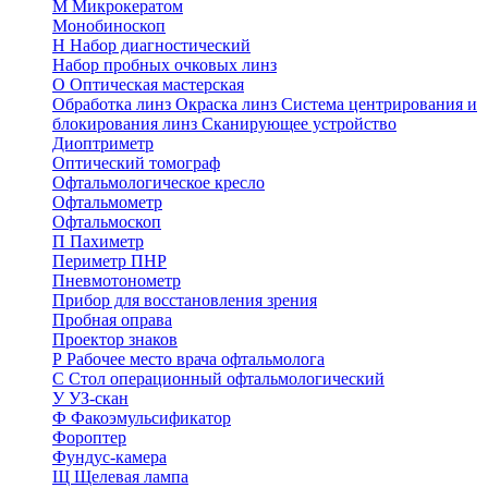
М
Микрокератом
Монобиноскоп
Н
Набор диагностический
Набор пробных очковых линз
О
Оптическая мастерская
Обработка линз
Окраска линз
Система центрирования и
блокирования линз
Сканирующее устройство
Диоптриметр
Оптический томограф
Офтальмологическое кресло
Офтальмометр
Офтальмоскоп
П
Пахиметр
Периметр ПНР
Пневмотонометр
Прибор для восстановления зрения
Пробная оправа
Проектор знаков
Р
Рабочее место врача офтальмолога
С
Стол операционный офтальмологический
У
УЗ-скан
Ф
Факоэмульсификатор
Фороптер
Фундус-камера
Щ
Щелевая лампа