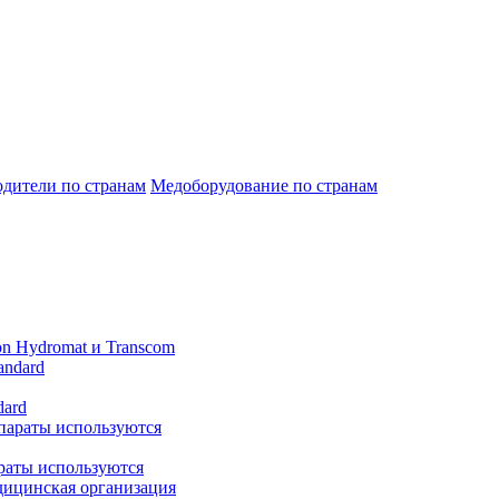
дители по странам
Медоборудование по странам
n Hydromat и Transcom
dard
араты используются