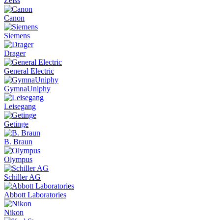
Zeiss
Canon
Siemens
Drager
General Electric
GymnaUniphy
Leisegang
Getinge
B. Braun
Olympus
Schiller AG
Abbott Laboratories
Nikon