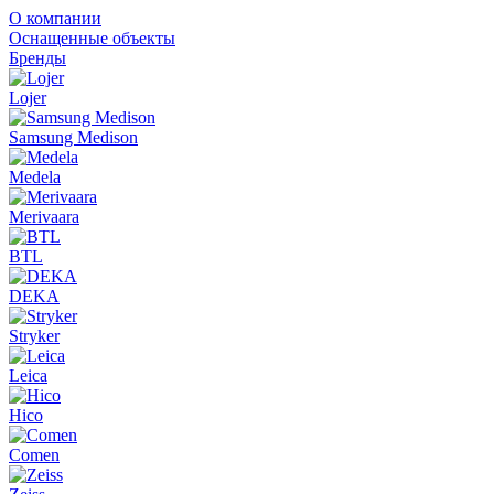
О компании
Оснащенные объекты
Бренды
Lojer
Samsung Medison
Medela
Merivaara
BTL
DEKA
Stryker
Leica
Hico
Comen