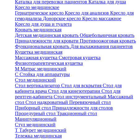
Каталка для перевозки пациентов
Каталка для душа
Кресло медицинское
Гериатрическое кресло
Кресло для анализов
Кресло для
гемодиализа
Донорское кресло
Кресло массажное
Кресло для душа и туалета
Кровать медицинская
Детская медицинская кровать
Общебольничная кровать
Принадлежности для кровати
Противоожоговая кровать
Функциональная кровать
Для выхаживания пациентов
Кушетка медицинская
Массажная кушетка
Смотровая кушетка
Физиотерапевтическая кушетка
М
Матрас медицинский
С
Стойка для аппаратуры
Стол медицинский
Стол вертикализатор
Стол для вскрытия
Стол для
кабинета врача
Стол для кинезотерапии
Стол для
рентген-кабинета
Стол инструментальный
Массажный
стол
Стол надкроватный
Перевязочный стол
Приборный стол
Принадлежности для столов
Процедурный стол
Тракционный стол
Манипуляционный
Стул медицинский
Т
Табурет медицинский
Тележка медицинская