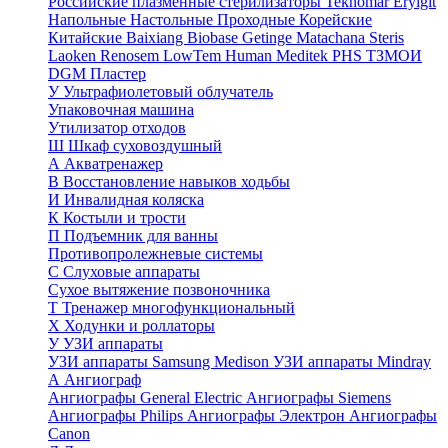
Российские плазменные стерилизаторы
Teknomar
Eryigit
Напольные
Настольные
Проходные
Корейские
Китайские
Baixiang
Biobase
Getinge
Matachana
Steris
Laoken
Renosem
LowTem
Human Meditek
PHS ТЗМОИ
DGM
Пластер
У
Ультрафиолетовый облучатель
Упаковочная машина
Утилизатор отходов
Ш
Шкаф суховоздушный
А
Акватренажер
В
Восстановление навыков ходьбы
И
Инвалидная коляска
К
Костыли и трости
П
Подъемник для ванны
Противопролежневые системы
С
Слуховые аппараты
Сухое вытяжение позвоночника
Т
Тренажер многофункциональный
Х
Ходунки и роллаторы
У
УЗИ аппараты
УЗИ аппараты Samsung Medison
УЗИ аппараты Mindray
А
Ангиограф
Ангиографы General Electric
Ангиографы Siemens
Ангиографы Philips
Ангиографы Электрон
Ангиографы
Canon