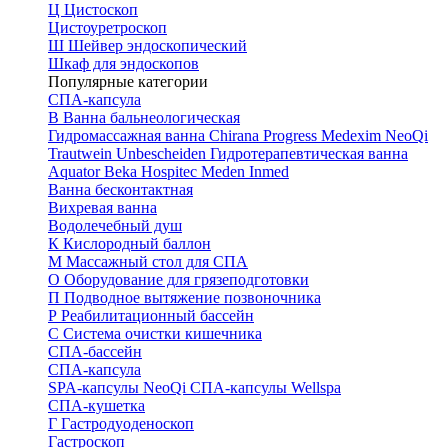
Ц
Цистоскоп
Цистоуретроскоп
Ш
Шейвер эндоскопический
Шкаф для эндоскопов
Популярные категории
СПА-капсула
В
Ванна бальнеологическая
Гидромассажная ванна
Chirana Progress
Medexim
NeoQi
Trautwein
Unbescheiden
Гидротерапевтическая ванна
Aquator
Beka Hospitec
Meden Inmed
Ванна бесконтактная
Вихревая ванна
Водолечебный душ
К
Кислородный баллон
М
Массажный стол для СПА
О
Оборудование для грязеподготовки
П
Подводное вытяжение позвоночника
Р
Реабилитационный бассейн
С
Система очистки кишечника
СПА-бассейн
СПА-капсула
SPA-капсулы NeoQi
СПА-капсулы Wellspa
СПА-кушетка
Г
Гастродуоденоскоп
Гастроскоп