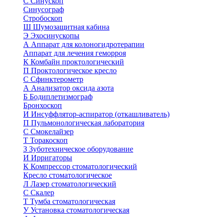
С
Синускоп
Синусограф
Стробоскоп
Ш
Шумозащитная кабина
Э
Эхосинускопы
А
Аппарат для колоногидротерапии
Аппарат для лечения геморроя
К
Комбайн проктологический
П
Проктологическое кресло
С
Сфинктерометр
А
Анализатор оксида азота
Б
Бодиплетизмограф
Бронхоскоп
И
Инсуффлятор-аспиратор (откашливатель)
П
Пульмонологическая лаборатория
С
Смокелайзер
Т
Торакоскоп
З
Зуботехническое оборудование
И
Ирригаторы
К
Компрессор стоматологический
Кресло стоматологическое
Л
Лазер стоматологический
С
Скалер
Т
Тумба стоматологическая
У
Установка стоматологическая