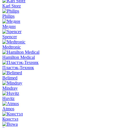
Karl Storz
Philips
Медин
Spencer
Medtronic
Hamilton Medical
Пластэк-Техник
Belimed
Mindray
Huvitz
Atmos
Констэл