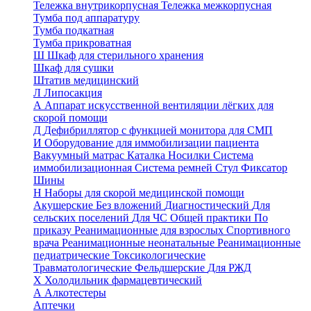
Тележка внутрикорпусная
Тележка межкорпусная
Тумба под аппаратуру
Тумба подкатная
Тумба прикроватная
Ш
Шкаф для стерильного хранения
Шкаф для сушки
Штатив медицинский
Л
Липосакция
А
Аппарат искусственной вентиляции лёгких для
скорой помощи
Д
Дефибриллятор с функцией монитора для СМП
И
Оборудование для иммобилизации пациента
Вакуумный матрас
Каталка
Носилки
Система
иммобилизационная
Система ремней
Стул
Фиксатор
Шины
Н
Наборы для скорой медицинской помощи
Акушерские
Без вложений
Диагностический
Для
сельских поселений
Для ЧС
Общей практики
По
приказу
Реанимационные для взрослых
Спортивного
врача
Реанимационные неонатальные
Реанимационные
педиатрические
Токсикологические
Травматологические
Фельдшерские
Для РЖД
Х
Холодильник фармацевтический
А
Алкотестеры
Аптечки