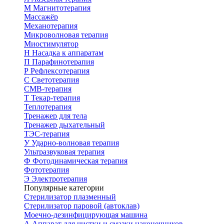
М
Магнитотерапия
Массажёр
Механотерапия
Микроволновая терапия
Миостимулятор
Н
Насадка к аппаратам
П
Парафинотерапия
Р
Рефлексотерапия
С
Светотерапия
СМВ-терапия
Т
Текар-терапия
Теплотерапия
Тренажер для тела
Тренажер дыхательный
ТЭС-терапия
У
Ударно-волновая терапия
Ультразвуковая терапия
Ф
Фотодинамическая терапия
Фототерапия
Э
Электротерапия
Популярные категории
Стерилизатор плазменный
Стерилизатор паровой (автоклав)
Моечно-дезинфицирующая машина
А
Аппарат для чистки и смазки наконечников