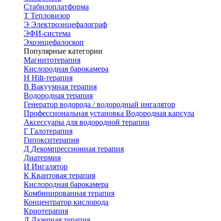
Стабилоплатформа
Т
Тепловизор
Э
Электроэнцефалограф
ЭФИ-система
Эхоэнцефалоскоп
Популярные категории
Магнитотерапия
Кислородная барокамера
H
Hilt-терапия
В
Вакуумная терапия
Водородная терапия
Генератор водорода / водородный ингалятор
Профессиональная установка
Водородная капсула
Аксессуары для водородной терапии
Г
Галотерапия
Гипокситерапия
Д
Декомпрессионная терапия
Диатермия
И
Ингалятор
К
Квантовая терапия
Кислородная барокамера
Комбинированная терапия
Концентратор кислорода
Криотерапия
Л
Лазерная терапия