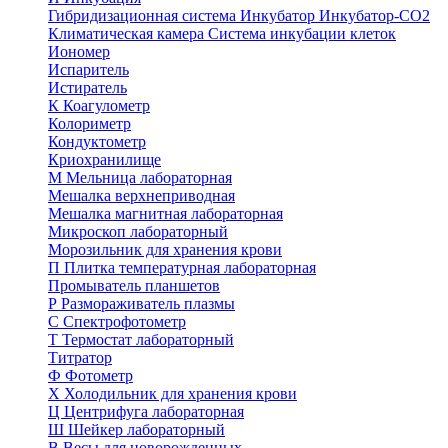
Гибридизационная система
Инкубатор
Инкубатор-СО2
Климатическая камера
Система инкубации клеток
Иономер
Испаритель
Истиратель
К
Коагулометр
Колориметр
Кондуктометр
Криохранилище
М
Мельница лабораторная
Мешалка верхнеприводная
Мешалка магнитная лабораторная
Микроскоп лабораторный
Морозильник для хранения крови
П
Плитка температурная лабораторная
Промыватель планшетов
Р
Размораживатель плазмы
С
Спектрофотометр
Т
Термостат лабораторный
Титратор
Ф
Фотометр
Х
Холодильник для хранения крови
Ц
Центрифуга лабораторная
Ш
Шейкер лабораторный
В
Весы для новорожденных