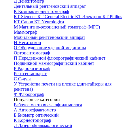
Д
Денситометр
Дентальный рентгеновский аппарат
К
Компьютерный томограф
КТ Siemens
КТ General Electric
КТ Электрон
КТ Philips
КТ Canon
КТ Neurologica
М
Магнитно-резонансный томограф (МРТ)
Маммограф
Мобильный рентгеновский аппарат
Н
Негатоскоп
О
Оборудование ядерной медицины
Ортопантомограф
П
Передвижной флюорографический кабинет
Подвижной маммографический кабинет
Р
Радиовизиограф
Рентген-аппарат
С
С-дуга
У
Устройства печати на пленке (дигитайзеры для
рентгена)
Ф
Флюорограф
Популярные категории
Рабочее место врача офтальмолога
А
Авторефрактометр
Б
Биометр оптический
К
Корнеотопограф
Л
Лазер офтальмологический