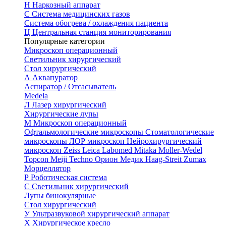
Н
Наркозный аппарат
С
Система медицинских газов
Система обогрева / охлаждения пациента
Ц
Центральная станция мониторирования
Популярные категории
Микроскоп операционный
Светильник хирургический
Стол хирургический
А
Аквапуратор
Аспиратор / Отсасыватель
Medela
Л
Лазер хирургический
Хирургические лупы
М
Микроскоп операционный
Офтальмологические микроскопы
Стоматологические
микроскопы
ЛОР микроскоп
Нейрохирургический
микроскоп
Zeiss
Leica
Labomed
Mitaka
Moller-Wedel
Topcon
Meiji Techno
Орион Медик
Haag-Streit
Zumax
Морцеллятор
Р
Роботическая система
С
Светильник хирургический
Лупы бинокулярные
Стол хирургический
У
Ультразвуковой хирургический аппарат
Х
Хирургическое кресло