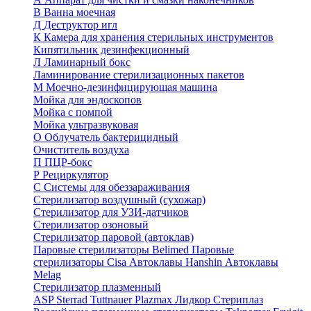
В
Ванна моечная
Д
Деструктор игл
К
Камера для хранения стерильных инструментов
Кипятильник дезинфекционный
Л
Ламинарный бокс
Ламинирование стерилизационных пакетов
М
Моечно-дезинфицирующая машина
Мойка для эндоскопов
Мойка с помпой
Мойка ультразвуковая
О
Облучатель бактерицидный
Очиститель воздуха
П
ПЦР-бокс
Р
Рециркулятор
С
Системы для обеззараживания
Стерилизатор воздушный (сухожар)
Стерилизатор для УЗИ-датчиков
Стерилизатор озоновый
Стерилизатор паровой (автоклав)
Паровые стерилизаторы Belimed
Паровые
стерилизаторы Cisa
Автоклавы Hanshin
Автоклавы
Melag
Стерилизатор плазменный
ASP Sterrad
Tuttnauer Plazmax
Лидкор Стериплаз