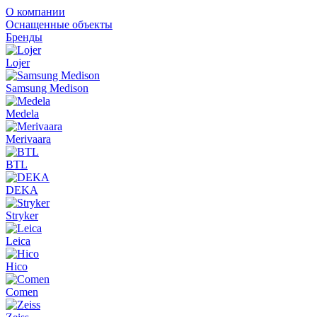
О компании
Оснащенные объекты
Бренды
Lojer
Samsung Medison
Medela
Merivaara
BTL
DEKA
Stryker
Leica
Hico
Comen