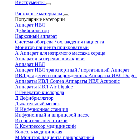
Инструменты
Расходные материалы
Популярные категории
Аппарат ИВЛ
Дефибриллятор
Наркозный аппарат
Система обогрева / охлаждения пациента
Монитор пациента прикроватный
А
Аппарат для непрямого массажа сердца
Аппарат для переливания крови
Аппарат ИВЛ
Аппарат ИВЛ транспортный / портативный
Аппарат
ИВЛ для детей и новорожденных
Аппараты ИВЛ Drager
Аппараты ИВЛ Comen
Аппараты ИВЛ Acutronic
Аппараты ИВЛ Air Liquide
Г
Генератор кислорода
Д
Дефибриллятор
Дыхательный мешок
И
Инфузионная станция
Инфузионный и шприцевой насос
Испаритель анестетиков
К
Компрессор медицинский
Консоль медицинская
М
Монитор пациента прикроватный