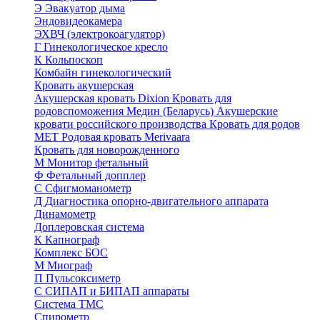
Э
Эвакуатор дыма
Эндовидеокамера
ЭХВЧ (электрокоагулятор)
Г
Гинекологическое кресло
К
Кольпоскоп
Комбайн гинекологический
Кровать акушерская
Акушерская кровать Dixion
Кровать для
родовспоможения Медин (Беларусь)
Акушерские
кровати российского производства
Кровать для родов
МЕТ
Родовая кровать Merivaara
Кровать для новорожденного
М
Монитор фетальный
Ф
Фетальный допплер
C
Cфигмоманометр
Д
Диагностика опорно-двигательного аппарата
Динамометр
Доплеровская система
К
Капнограф
Комплекс БОС
М
Миограф
П
Пульсоксиметр
С
СИПАП и БИПАП аппараты
Система ТМС
Спирометр