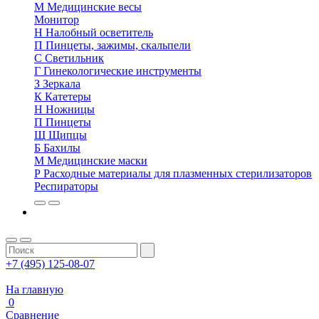
М
Медицинские весы
Монитор
Н
Налобный осветитель
П
Пинцеты, зажимы, скальпели
С
Светильник
Г
Гинекологические инструменты
З
Зеркала
К
Катетеры
Н
Ножницы
П
Пинцеты
Щ
Щипцы
Б
Бахилы
М
Медицинские маски
Р
Расходные материалы для плазменных стерилизаторов
Респираторы
+7 (495) 125-08-07
На главную
0
Сравнение