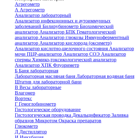
Агрегометр
А
Агрегометр
Анализатор лабораторный
Анализатор инфекционных и аутоиммунных
заболеваний
Билирубинометр
Биохимический
анализатор
Анализатор БПК
Гематологический
анализатор
Анализатор глюкозы
Иммуноферментный
анализатор
Анализатор кислорода (оксиметр)
Анализатор кислотно-щелочного состояния
Анализатор
мочи
ПЦР-анализатор
Анализатор СОЭ
Анализатор
спермы
Химико-токсикологический анализатор
Анализатор ХПК
Флуориметр
Б
Баня лабораторная
Лабораторная масляная баня
Лабораторная водяная баня
Штатив для лабораторной бани
В
Весы лабораторные
Влагомер
Вортекс
Г
Гемоглобинометр
Гистологическое оборудование
Гистологическая проводка
Декальцификатор
Заливка
образцов
Микротом
Окраска препаратов
Глюкометр
Д
Дистиллятор
И
Инкубация