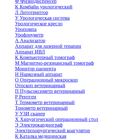
Ф
Физиодиспенсер
К
Комбайн урологический
Л
Литотриптор
У
Урологическая система
Урологическое кресло
Уропомпа
Урофлоуметр
А
Анализатор
Аппарат для лазерной терапии
Аппарат ИВЛ
К
Компьютерный томограф
М
Магнитно-резонансный томограф
Монитор пациента
Н
Наркозный аппарат
О
Операционный микроскоп
Отоскоп ветеринарный
П
Пульсоксиметр ветеринарный
Р
Рентген
Т
Термометр ветеринарный
Тонометр ветеринарный
У
УЗИ сканер
Х
Хирургический операционный стол
Э
Электрокардиограф
Электрохирургический коагулятор
К
Каталка медицинская