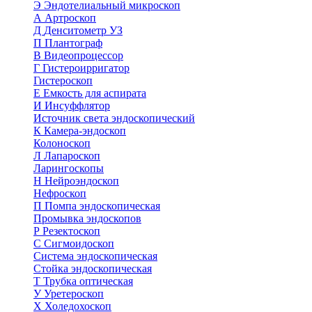
Э
Эндотелиальный микроскоп
А
Артроскоп
Д
Денситометр УЗ
П
Плантограф
В
Видеопроцессор
Г
Гистероирригатор
Гистероскоп
Е
Емкость для аспирата
И
Инсуффлятор
Источник света эндоскопический
К
Камера-эндоскоп
Колоноскоп
Л
Лапароскоп
Ларингоскопы
Н
Нейроэндоскоп
Нефроскоп
П
Помпа эндоскопическая
Промывка эндоскопов
Р
Резектоскоп
С
Сигмоидоскоп
Система эндоскопическая
Стойка эндоскопическая
Т
Трубка оптическая
У
Уретероскоп
Х
Холедохоскоп