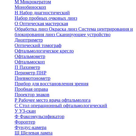
М
Микрокератом
Монобиноскоп
Н
Набор диагностический
Набор пробных очковых линз
О
Оптическая мастерская
Обработка линз
Окраска линз
Система центрирования и
блокирования линз
Сканирующее устройство
Диоптриметр
Оптический томограф
Офтальмологическое кресло
Офтальмометр
Офтальмоскоп
П
Пахиметр
Периметр ПНР
Пневмотонометр
Прибор для восстановления зрения
Пробная оправа
Проектор знаков
Р
Рабочее место врача офтальмолога
С
Стол операционный офтальмологический
У
УЗ-скан
Ф
Факоэмульсификатор
Фороптер
Фундус-камера
Щ
Щелевая лампа