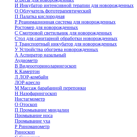
И
Инкубатор интенсивной терапии для новорожденных
О
Облучатель фототерапевтический
П
Палатка кислородная
Р
Реанимационная система для новорожденных
Ростомер для новорожденных
С
Смотровой светильник для новорожденных
Стол для санитарной обработки новорожденных
Т
Транспортный инкубатор для новорожденных
У
Устройства обогрева новорожденных
А
Аспиратор назальный
Аудиометр
В
Видеооториноларингоскоп
К
Камертон
Л
ЛОР-комбайн
ЛОР-кресло
М
Массаж барабанной перепонки
Н
Назофарингоскоп
Нистагмометр
О
Отоскоп
П
Промывание миндалин
Промывание носа
Промывание уха
Р
Риноманометр
Риноскоп