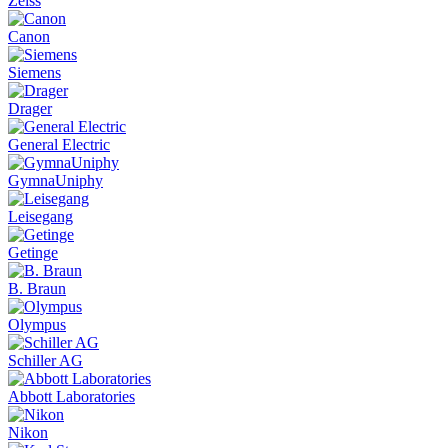
Zeiss
Canon
Siemens
Drager
General Electric
GymnaUniphy
Leisegang
Getinge
B. Braun
Olympus
Schiller AG
Abbott Laboratories
Nikon