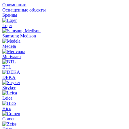
О компании
Оснащенные объекты
Бренды
Lojer
Samsung Medison
Medela
Merivaara
BTL
DEKA
Stryker
Leica
Hico
Comen