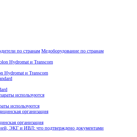
дители по странам
Медоборудование по странам
n Hydromat и Transcom
dard
араты используются
цинская организация