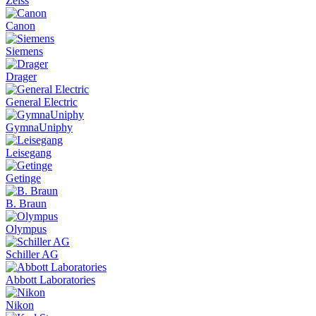
Zeiss
Canon
Siemens
Drager
General Electric
GymnaUniphy
Leisegang
Getinge
B. Braun
Olympus
Schiller AG
Abbott Laboratories
Nikon