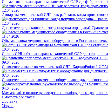
Совместимость аппаратов механической СЛР с дефибрилляцие
12.04.2026
Аппараты механической СЛР: как работают, когда применяются
12.04.2026
Денситометр для клиники: когда покупка оправдана? Сравнен
11.04.2026
Объёмы рынка медицинского оборудования в России: ключевы
10.04.2026
Corpuls CPR: обзор аппарата механической СЛР для стационар
09.04.2026
Сравнение аппаратов механической СЛР: КардиоРобот, LUCAS
07.04.2026
Спирометрия и пикфлоуметрия: оборудование для диагностик
04.04.2026
Маммографы: полное руководство по выбору для медицинских
Смотреть все статьи
Доставка
Услуги