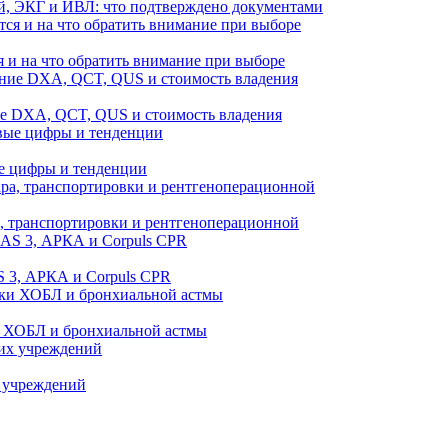
й, ЭКГ и ИВЛ: что подтверждено документами
 и на что обратить внимание при выборе
ие DXA, QCT, QUS и стоимость владения
е цифры и тенденции
а, транспортировки и рентгеноперационной
 3, АРКА и Corpuls CPR
и ХОБЛ и бронхиальной астмы
 учреждений