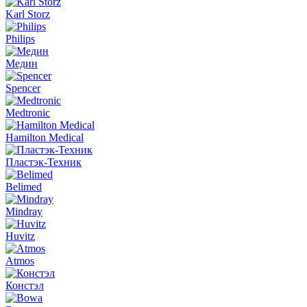
Karl Storz
Philips
Медин
Spencer
Medtronic
Hamilton Medical
Пластэк-Техник
Belimed
Mindray
Huvitz
Atmos
Констэл