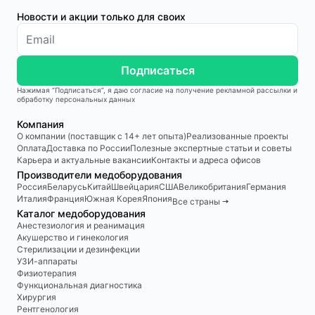
Новости и акции только для своих
Подписаться
Нажимая “Подписаться”, я даю согласие на получение рекламной рассылки и
обработку персональных данных
Компания
О компании (поставщик с 14+ лет опыта)
Реализованные проекты
Оплата
Доставка по России
Полезные экспертные статьи и советы
Карьера и актуальные вакансии
Контакты и адреса офисов
Производители медоборудования
Россия
Беларусь
Китай
Швейцария
США
Великобритания
Германия
Италия
Франция
Южная Корея
Япония
Все страны 🠆
Каталог медоборудования
Анестезиология и реанимация
Акушерство и гинекология
Стерилизации и дезинфекции
УЗИ-аппараты
Физиотерапия
Функциональная диагностика
Хирургия
Рентгенология