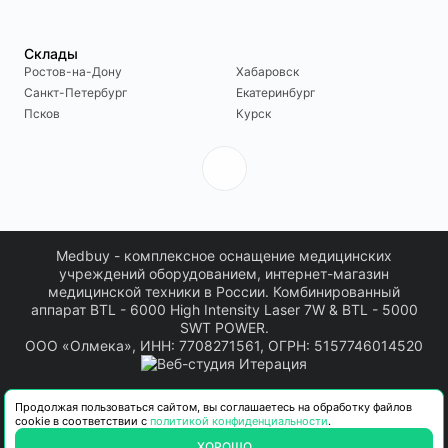
Склады
Ростов-на-Дону
Хабаровск
Санкт-Петербург
Екатеринбург
Псков
Курск
Medbuy - комплексное оснащение медицинских
учреждений оборудованием, интернет-магазин
медицинской техники в России. Комбинированный
аппарат BTL - 6000 High Intensity Laser 7W & BTL - 5000
SWT POWER.
ООО «Олмека», ИНН: 7708271561, ОГРН: 5157746014520
Информация о товарах, размещенная на сайте, носит информационный
Продолжая пользоваться сайтом, вы соглашаетесь на обработку файлов
характер. Актуальные технические характеристики, комплектация, сроки
cookie в соответствии с
политикой конфиденциальности
.
поставки и стоимость товара уточняются в коммерческом предложении.
Производитель может вносить изменения в характеристики, внешний вид и
ХОРОШО
комплектацию товара. Окончательные условия поставки определяются на