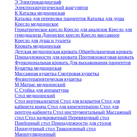
Э
Электрокардиограф
Электрохирургический коагулятор
К
Каталка медицинская
Каталка для перевозки пациентов
Каталка для душа
Кресло медицинское
Гериатрическое кресло
Кресло для анализов
Кресло для
гемодиализа
Донорское кресло
Кресло массажное
Кресло для душа и туалета
Кровать медицинская
Детская медицинская кровать
Общебольничная кровать
Принадлежности для кровати
Противоожоговая кровать
Функциональная кровать
Для выхаживания пациентов
Кушетка медицинская
Массажная кушетка
Смотровая кушетка
Физиотерапевтическая кушетка
М
Матрас медицинский
С
Стойка для аппаратуры
Стол медицинский
Стол вертикализатор
Стол для вскрытия
Стол для
кабинета врача
Стол для кинезотерапии
Стол для
рентген-кабинета
Стол инструментальный
Массажный
стол
Стол надкроватный
Перевязочный стол
Приборный стол
Принадлежности для столов
Процедурный стол
Тракционный стол
Манипуляционный