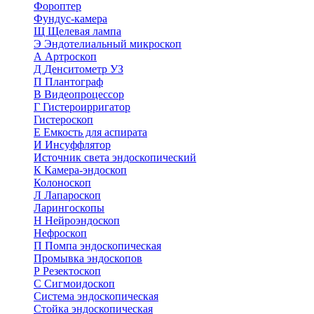
Фороптер
Фундус-камера
Щ
Щелевая лампа
Э
Эндотелиальный микроскоп
А
Артроскоп
Д
Денситометр УЗ
П
Плантограф
В
Видеопроцессор
Г
Гистероирригатор
Гистероскоп
Е
Емкость для аспирата
И
Инсуффлятор
Источник света эндоскопический
К
Камера-эндоскоп
Колоноскоп
Л
Лапароскоп
Ларингоскопы
Н
Нейроэндоскоп
Нефроскоп
П
Помпа эндоскопическая
Промывка эндоскопов
Р
Резектоскоп
С
Сигмоидоскоп
Система эндоскопическая
Стойка эндоскопическая