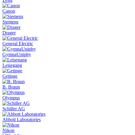
Zeiss
Canon
Siemens
Drager
General Electric
GymnaUniphy
Leisegang
Getinge
B. Braun
Olympus
Schiller AG
Abbott Laboratories
Nikon