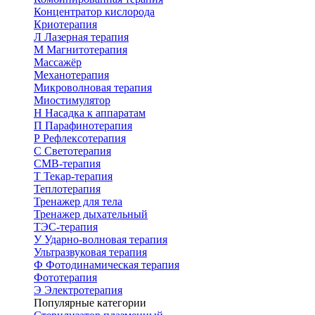
Концентратор кислорода
Криотерапия
Л
Лазерная терапия
М
Магнитотерапия
Массажёр
Механотерапия
Микроволновая терапия
Миостимулятор
Н
Насадка к аппаратам
П
Парафинотерапия
Р
Рефлексотерапия
С
Светотерапия
СМВ-терапия
Т
Текар-терапия
Теплотерапия
Тренажер для тела
Тренажер дыхательный
ТЭС-терапия
У
Ударно-волновая терапия
Ультразвуковая терапия
Ф
Фотодинамическая терапия
Фототерапия
Э
Электротерапия
Популярные категории