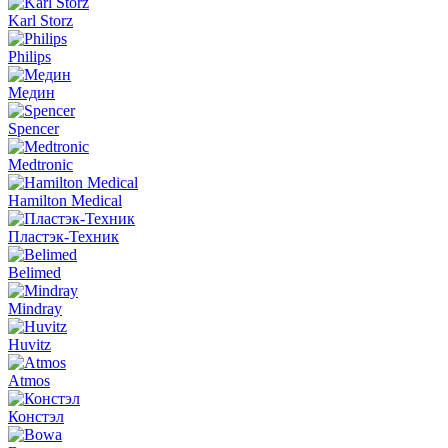
Karl Storz
Philips
Медин
Spencer
Medtronic
Hamilton Medical
Пластэк-Техник
Belimed
Mindray
Huvitz
Atmos
Констэл