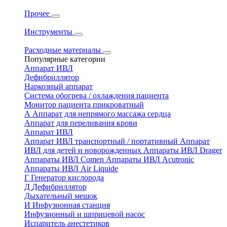
Прочее
Инструменты
Расходные материалы
Популярные категории
Аппарат ИВЛ
Дефибриллятор
Наркозный аппарат
Система обогрева / охлаждения пациента
Монитор пациента прикроватный
А
Аппарат для непрямого массажа сердца
Аппарат для переливания крови
Аппарат ИВЛ
Аппарат ИВЛ транспортный / портативный
Аппарат
ИВЛ для детей и новорожденных
Аппараты ИВЛ Drager
Аппараты ИВЛ Comen
Аппараты ИВЛ Acutronic
Аппараты ИВЛ Air Liquide
Г
Генератор кислорода
Д
Дефибриллятор
Дыхательный мешок
И
Инфузионная станция
Инфузионный и шприцевой насос
Испаритель анестетиков