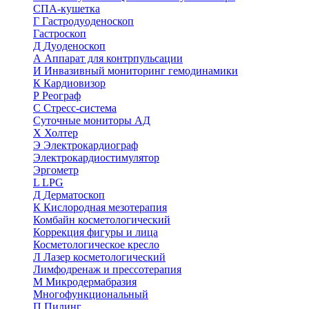
СПА-кушетка
Г
Гастродуоденоскоп
Гастроскоп
Д
Дуоденоскоп
А
Аппарат для контрпульсации
И
Инвазивный мониторинг гемодинамики
К
Кардиовизор
Р
Реограф
С
Стресс-система
Суточные мониторы АД
Х
Холтер
Э
Электрокардиограф
Электрокардиостимулятор
Эргометр
L
LPG
Д
Дерматоскоп
К
Кислородная мезотерапия
Комбайн косметологический
Коррекция фигуры и лица
Косметологическое кресло
Л
Лазер косметологический
Лимфодренаж и прессотерапия
М
Микродермабразия
Многофункциональный
П
Пилинг