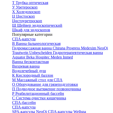
Т
Трубка оптическая
У
Уретероскоп
Х
Холедохоскоп
Ц
Цистоскоп
Цистоуретроскоп
Ш
Шейвер эндоскопический
Шкаф для эндоскопов
Популярные категории
СПА-капсула
В
Ванна бальнеологическая
Гидромассажная ванна
Chirana Progress
Medexim
NeoQi
Trautwein
Unbescheiden
Гидротерапевтическая ванна
Aquator
Beka Hospitec
Meden Inmed
Ванна бесконтактная
Вихревая ванна
Водолечебный душ
К
Кислородный баллон
М
Массажный стол для СПА
О
Оборудование для грязеподготовки
П
Подводное вытяжение позвоночника
Р
Реабилитационный бассейн
С
Система очистки кишечника
СПА-бассейн
СПА-капсула
SPA-капсулы NeoQi
СПА-капсулы Wellspa