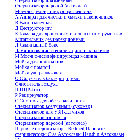
Стерилизатор плазменный
Стерилизатор паровой (автоклав)
Моечно-дезинфицирующая машина
А
Аппарат для чистки и смазки наконечников
В
Ванна моечная
Д
Деструктор игл
К
Камера для хранения стерильных инструментов
Кипятильник дезинфекционный
Л
Ламинарный бокс
Ламинирование стерилизационных пакетов
М
Моечно-дезинфицирующая машина
Мойка для эндоскопов
Мойка с помпой
Мойка ультразвуковая
О
Облучатель бактерицидный
Очиститель воздуха
П
ПЦР-бокс
Р
Рециркулятор
С
Системы для обеззараживания
Стерилизатор воздушный (сухожар)
Стерилизатор для УЗИ-датчиков
Стерилизатор озоновый
Стерилизатор паровой (автоклав)
Паровые стерилизаторы Belimed
Паровые
стерилизаторы Cisa
Автоклавы Hanshin
Автоклавы