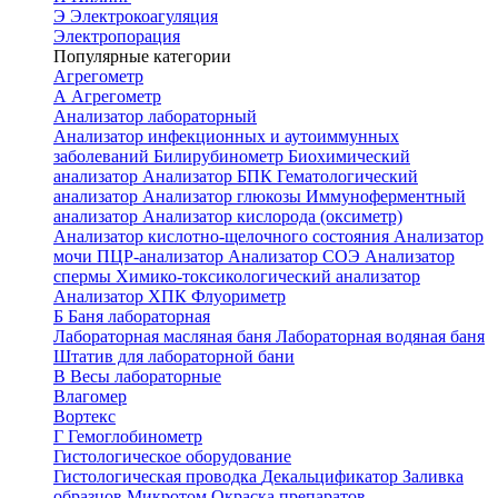
Э
Электрокоагуляция
Электропорация
Популярные категории
Агрегометр
А
Агрегометр
Анализатор лабораторный
Анализатор инфекционных и аутоиммунных
заболеваний
Билирубинометр
Биохимический
анализатор
Анализатор БПК
Гематологический
анализатор
Анализатор глюкозы
Иммуноферментный
анализатор
Анализатор кислорода (оксиметр)
Анализатор кислотно-щелочного состояния
Анализатор
мочи
ПЦР-анализатор
Анализатор СОЭ
Анализатор
спермы
Химико-токсикологический анализатор
Анализатор ХПК
Флуориметр
Б
Баня лабораторная
Лабораторная масляная баня
Лабораторная водяная баня
Штатив для лабораторной бани
В
Весы лабораторные
Влагомер
Вортекс
Г
Гемоглобинометр
Гистологическое оборудование
Гистологическая проводка
Декальцификатор
Заливка
образцов
Микротом
Окраска препаратов