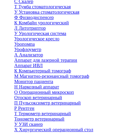
С
Скалер
Т
Тумба стоматологическая
У
Установка стоматологическая
Ф
Физиодиспенсер
К
Комбайн урологический
Л
Литотриптор
У
Урологическая система
Урологическое кресло
Уропомпа
Урофлоуметр
А
Анализатор
Аппарат для лазерной терапии
Аппарат ИВЛ
К
Компьютерный томограф
М
Магнитно-резонансный томограф
Монитор пациента
Н
Наркозный аппарат
О
Операционный микроскоп
Отоскоп ветеринарный
П
Пульсоксиметр ветеринарный
Р
Рентген
Т
Термометр ветеринарный
Тонометр ветеринарный
У
УЗИ сканер
Х
Хирургический операционный стол