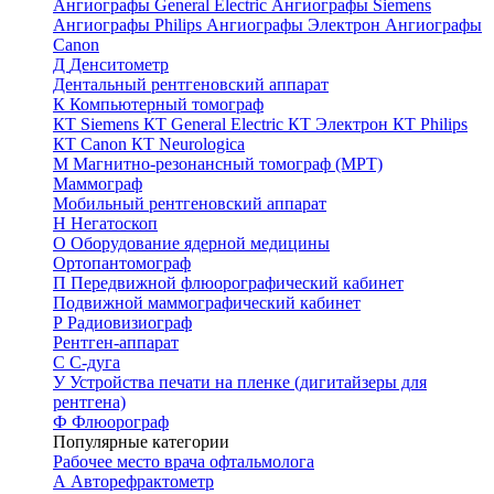
Ангиографы General Electric
Ангиографы Siemens
Ангиографы Philips
Ангиографы Электрон
Ангиографы
Canon
Д
Денситометр
Дентальный рентгеновский аппарат
К
Компьютерный томограф
КТ Siemens
КТ General Electric
КТ Электрон
КТ Philips
КТ Canon
КТ Neurologica
М
Магнитно-резонансный томограф (МРТ)
Маммограф
Мобильный рентгеновский аппарат
Н
Негатоскоп
О
Оборудование ядерной медицины
Ортопантомограф
П
Передвижной флюорографический кабинет
Подвижной маммографический кабинет
Р
Радиовизиограф
Рентген-аппарат
С
С-дуга
У
Устройства печати на пленке (дигитайзеры для
рентгена)
Ф
Флюорограф
Популярные категории
Рабочее место врача офтальмолога
А
Авторефрактометр