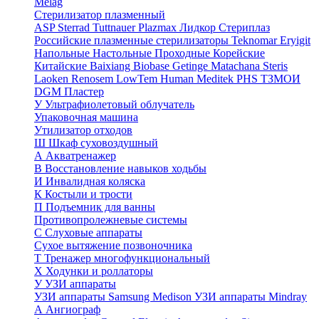
Melag
Стерилизатор плазменный
ASP Sterrad
Tuttnauer Plazmax
Лидкор Стериплаз
Российские плазменные стерилизаторы
Teknomar
Eryigit
Напольные
Настольные
Проходные
Корейские
Китайские
Baixiang
Biobase
Getinge
Matachana
Steris
Laoken
Renosem
LowTem
Human Meditek
PHS ТЗМОИ
DGM
Пластер
У
Ультрафиолетовый облучатель
Упаковочная машина
Утилизатор отходов
Ш
Шкаф суховоздушный
А
Акватренажер
В
Восстановление навыков ходьбы
И
Инвалидная коляска
К
Костыли и трости
П
Подъемник для ванны
Противопролежневые системы
С
Слуховые аппараты
Сухое вытяжение позвоночника
Т
Тренажер многофункциональный
Х
Ходунки и роллаторы
У
УЗИ аппараты
УЗИ аппараты Samsung Medison
УЗИ аппараты Mindray
А
Ангиограф