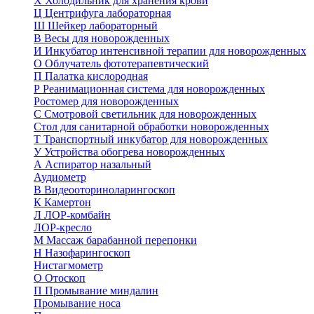
Х
Холодильник для хранения крови
Ц
Центрифуга лабораторная
Ш
Шейкер лабораторный
В
Весы для новорожденных
И
Инкубатор интенсивной терапии для новорожденных
О
Облучатель фототерапевтический
П
Палатка кислородная
Р
Реанимационная система для новорожденных
Ростомер для новорожденных
С
Смотровой светильник для новорожденных
Стол для санитарной обработки новорожденных
Т
Транспортный инкубатор для новорожденных
У
Устройства обогрева новорожденных
А
Аспиратор назальный
Аудиометр
В
Видеооториноларингоскоп
К
Камертон
Л
ЛОР-комбайн
ЛОР-кресло
М
Массаж барабанной перепонки
Н
Назофарингоскоп
Нистагмометр
О
Отоскоп
П
Промывание миндалин
Промывание носа