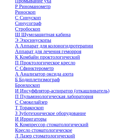
Промывание уха
Р
Риноманометр
Риноскоп
С
Синускоп
Синусограф
Стробоскоп
Ш
Шумозащитная кабина
Э
Эхосинускопы
А
Аппарат для колоногидротерапии
Аппарат для лечения геморроя
К
Комбайн проктологический
П
Проктологическое кресло
С
Сфинктерометр
А
Анализатор оксида азота
Б
Бодиплетизмограф
Бронхоскоп
И
Инсуффлятор-аспиратор (откашливатель)
П
Пульмонологическая лаборатория
С
Смокелайзер
Т
Торакоскоп
З
Зуботехническое оборудование
И
Ирригаторы
К
Компрессор стоматологический
Кресло стоматологическое
Л
Лазер стоматологический