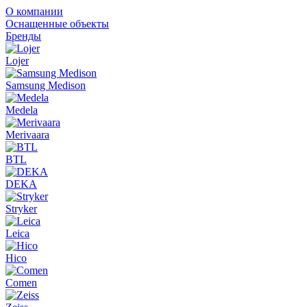
О компании
Оснащенные объекты
Бренды
Lojer
Samsung Medison
Medela
Merivaara
BTL
DEKA
Stryker
Leica
Hico
Comen