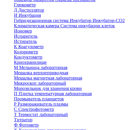
Глюкометр
Д
Дистиллятор
И
Инкубация
Гибридизационная система
Инкубатор
Инкубатор-СО2
Климатическая камера
Система инкубации клеток
Иономер
Испаритель
Истиратель
К
Коагулометр
Колориметр
Кондуктометр
Криохранилище
М
Мельница лабораторная
Мешалка верхнеприводная
Мешалка магнитная лабораторная
Микроскоп лабораторный
Морозильник для хранения крови
П
Плитка температурная лабораторная
Промыватель планшетов
Р
Размораживатель плазмы
С
Спектрофотометр
Т
Термостат лабораторный
Титратор
Ф
Фотометр