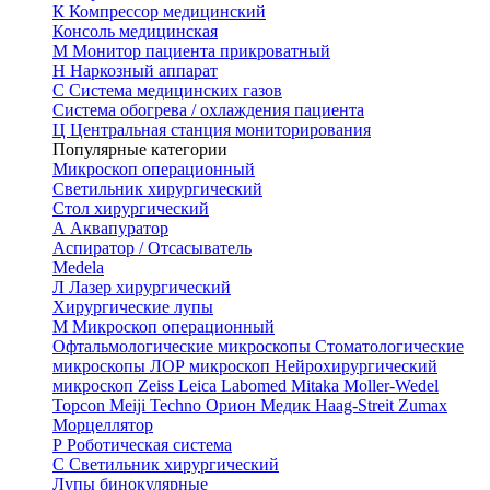
К
Компрессор медицинский
Консоль медицинская
М
Монитор пациента прикроватный
Н
Наркозный аппарат
С
Система медицинских газов
Система обогрева / охлаждения пациента
Ц
Центральная станция мониторирования
Популярные категории
Микроскоп операционный
Светильник хирургический
Стол хирургический
А
Аквапуратор
Аспиратор / Отсасыватель
Medela
Л
Лазер хирургический
Хирургические лупы
М
Микроскоп операционный
Офтальмологические микроскопы
Стоматологические
микроскопы
ЛОР микроскоп
Нейрохирургический
микроскоп
Zeiss
Leica
Labomed
Mitaka
Moller-Wedel
Topcon
Meiji Techno
Орион Медик
Haag-Streit
Zumax
Морцеллятор
Р
Роботическая система
С
Светильник хирургический
Лупы бинокулярные