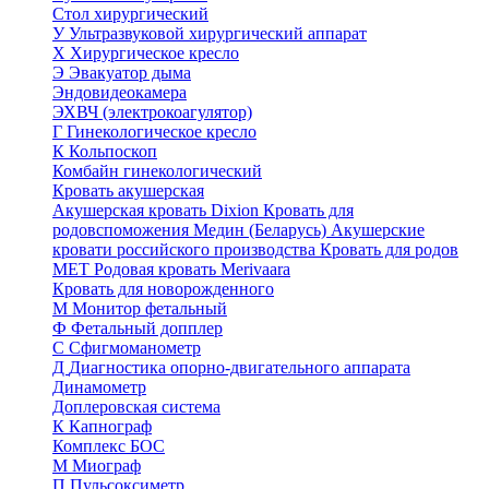
Стол хирургический
У
Ультразвуковой хирургический аппарат
Х
Хирургическое кресло
Э
Эвакуатор дыма
Эндовидеокамера
ЭХВЧ (электрокоагулятор)
Г
Гинекологическое кресло
К
Кольпоскоп
Комбайн гинекологический
Кровать акушерская
Акушерская кровать Dixion
Кровать для
родовспоможения Медин (Беларусь)
Акушерские
кровати российского производства
Кровать для родов
МЕТ
Родовая кровать Merivaara
Кровать для новорожденного
М
Монитор фетальный
Ф
Фетальный допплер
C
Cфигмоманометр
Д
Диагностика опорно-двигательного аппарата
Динамометр
Доплеровская система
К
Капнограф
Комплекс БОС
М
Миограф
П
Пульсоксиметр