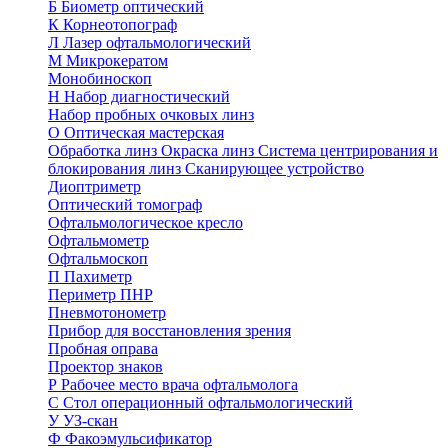
Б
Биометр оптический
К
Корнеотопограф
Л
Лазер офтальмологический
М
Микрокератом
Монобиноскоп
Н
Набор диагностический
Набор пробных очковых линз
О
Оптическая мастерская
Обработка линз
Окраска линз
Система центрирования и
блокирования линз
Сканирующее устройство
Диоптриметр
Оптический томограф
Офтальмологическое кресло
Офтальмометр
Офтальмоскоп
П
Пахиметр
Периметр ПНР
Пневмотонометр
Прибор для восстановления зрения
Пробная оправа
Проектор знаков
Р
Рабочее место врача офтальмолога
С
Стол операционный офтальмологический
У
УЗ-скан
Ф
Факоэмульсификатор