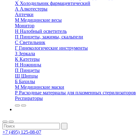
Х
Холодильник фармацевтический
А
Алкотестеры
Аптечки
М
Медицинские весы
Монитор
Н
Налобный осветитель
П
Пинцеты, зажимы, скальпели
С
Светильник
Г
Гинекологические инструменты
З
Зеркала
К
Катетеры
Н
Ножницы
П
Пинцеты
Щ
Щипцы
Б
Бахилы
М
Медицинские маски
Р
Расходные материалы для плазменных стерилизаторов
Респираторы
+7 (495) 125-08-07