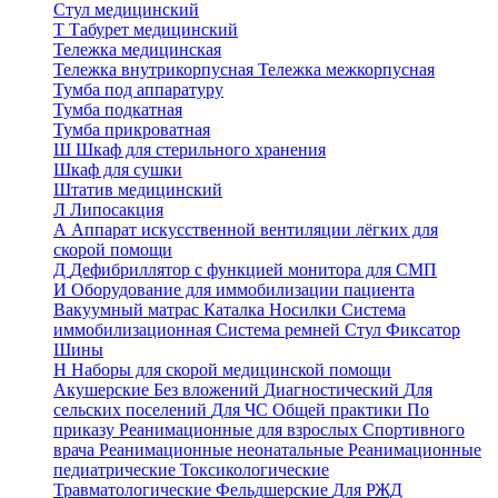
Стул медицинский
Т
Табурет медицинский
Тележка медицинская
Тележка внутрикорпусная
Тележка межкорпусная
Тумба под аппаратуру
Тумба подкатная
Тумба прикроватная
Ш
Шкаф для стерильного хранения
Шкаф для сушки
Штатив медицинский
Л
Липосакция
А
Аппарат искусственной вентиляции лёгких для
скорой помощи
Д
Дефибриллятор с функцией монитора для СМП
И
Оборудование для иммобилизации пациента
Вакуумный матрас
Каталка
Носилки
Система
иммобилизационная
Система ремней
Стул
Фиксатор
Шины
Н
Наборы для скорой медицинской помощи
Акушерские
Без вложений
Диагностический
Для
сельских поселений
Для ЧС
Общей практики
По
приказу
Реанимационные для взрослых
Спортивного
врача
Реанимационные неонатальные
Реанимационные
педиатрические
Токсикологические
Травматологические
Фельдшерские
Для РЖД