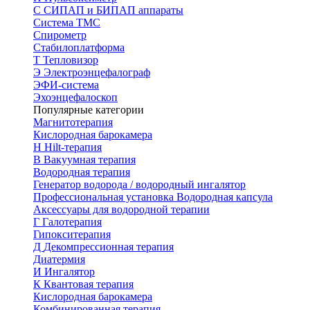
С
СИПАП и БИПАП аппараты
Система ТМС
Спирометр
Стабилоплатформа
Т
Тепловизор
Э
Электроэнцефалограф
ЭФИ-система
Эхоэнцефалоскоп
Популярные категории
Магнитотерапия
Кислородная барокамера
H
Hilt-терапия
В
Вакуумная терапия
Водородная терапия
Генератор водорода / водородный ингалятор
Профессиональная установка
Водородная капсула
Аксессуары для водородной терапии
Г
Галотерапия
Гипокситерапия
Д
Декомпрессионная терапия
Диатермия
И
Ингалятор
К
Квантовая терапия
Кислородная барокамера
Комбинированная терапия