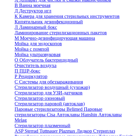
В
Ванна моечная
Д
Деструктор игл
К
Камера для хранения стерильных инструментов
Кипятильник дезинфекционный
Л
Ламинарный бокс
Ламинирование стерилизационных пакетов
М
Моечно-дезинфицирующая машина
Мойка для эндоскопов
Мойка с помпой
Мойка ультразвуковая
О
Облучатель бактерицидный
Очиститель воздуха
П
ПЦР-бокс
Р
Рециркулятор
С
Системы для обеззараживания
Стерилизатор воздушный (сухожар)
Стерилизатор для УЗИ-датчиков
Стерилизатор озоновый
Стерилизатор паровой (автоклав)
Паровые стерилизаторы Belimed
Паровые
стерилизаторы Cisa
Автоклавы Hanshin
Автоклавы
Melag
Стерилизатор плазменный
ASP Sterrad
Tuttnauer Plazmax
Лидкор Стериплаз