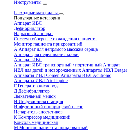
Инструменты
Расходные материалы
Популярные категории
Аппарат ИВЛ
Дефибриллятор
Наркозный аппарат
Система обогрева / охлаждения пациента
Монитор пациента прикроватный
А
Аппарат для непрямого массажа сердца
Аппарат для переливания крови
Аппарат ИВЛ
Аппарат ИВЛ транспортный / портативный
Аппарат
ИВЛ для детей и новорожденных
Аппараты ИВЛ Drager
Аппараты ИВЛ Comen
Аппараты ИВЛ Acutronic
Аппараты ИВЛ Air Liquide
Г
Генератор кислорода
Д
Дефибриллятор
Дыхательный мешок
И
Инфузионная станция
Инфузионный и шприцевой насос
Испаритель анестетиков
К
Компрессор медицинский
Консоль медицинская
М
Монитор пациента прикроватный