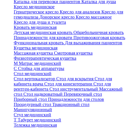
Каталка для перевозки пациентов
Каталка для душа
Кресло медицинское
Гериатрическое кресло
Кресло для анализов
Кресло для
гемодиализа
Донорское кресло
Кресло массажное
Кресло для душа и туалета
Кровать медицинская
Детская медицинская кровать
Общебольничная кровать
Принадлежности для кровати
Противоожоговая кровать
Функциональная кровать
Для выхаживания пациентов
Кушетка медицинская
Массажная кушетка
Смотровая кушетка
Физиотерапевтическая кушетка
М
Матрас медицинский
С
Стойка для аппаратуры
Стол медицинский
Стол вертикализатор
Стол для вскрытия
Стол для
кабинета врача
Стол для кинезотерапии
Стол для
рентген-кабинета
Стол инструментальный
Массажный
стол
Стол надкроватный
Перевязочный стол
Приборный стол
Принадлежности для столов
Процедурный стол
Тракционный стол
Манипуляционный
Стул медицинский
Т
Табурет медицинский
Тележка медицинская