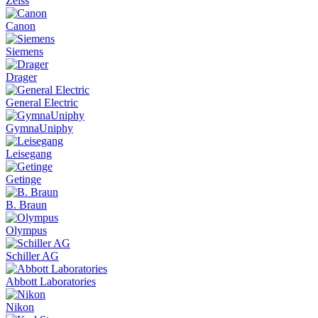
Zeiss
Canon
Siemens
Drager
General Electric
GymnaUniphy
Leisegang
Getinge
B. Braun
Olympus
Schiller AG
Abbott Laboratories
Nikon