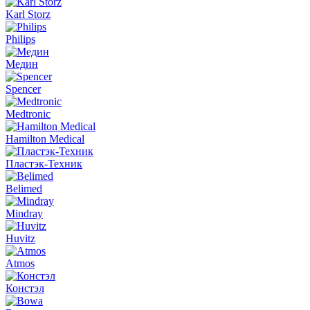
Karl Storz
Philips
Медин
Spencer
Medtronic
Hamilton Medical
Пластэк-Техник
Belimed
Mindray
Huvitz
Atmos
Констэл