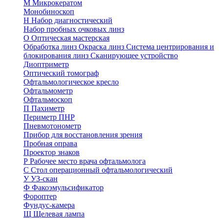
М
Микрокератом
Монобиноскоп
Н
Набор диагностический
Набор пробных очковых линз
О
Оптическая мастерская
Обработка линз
Окраска линз
Система центрирования и
блокирования линз
Сканирующее устройство
Диоптриметр
Оптический томограф
Офтальмологическое кресло
Офтальмометр
Офтальмоскоп
П
Пахиметр
Периметр ПНР
Пневмотонометр
Прибор для восстановления зрения
Пробная оправа
Проектор знаков
Р
Рабочее место врача офтальмолога
С
Стол операционный офтальмологический
У
УЗ-скан
Ф
Факоэмульсификатор
Фороптер
Фундус-камера
Щ
Щелевая лампа