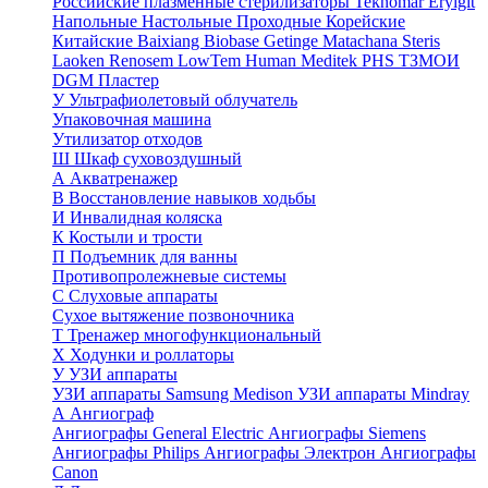
Российские плазменные стерилизаторы
Teknomar
Eryigit
Напольные
Настольные
Проходные
Корейские
Китайские
Baixiang
Biobase
Getinge
Matachana
Steris
Laoken
Renosem
LowTem
Human Meditek
PHS ТЗМОИ
DGM
Пластер
У
Ультрафиолетовый облучатель
Упаковочная машина
Утилизатор отходов
Ш
Шкаф суховоздушный
А
Акватренажер
В
Восстановление навыков ходьбы
И
Инвалидная коляска
К
Костыли и трости
П
Подъемник для ванны
Противопролежневые системы
С
Слуховые аппараты
Сухое вытяжение позвоночника
Т
Тренажер многофункциональный
Х
Ходунки и роллаторы
У
УЗИ аппараты
УЗИ аппараты Samsung Medison
УЗИ аппараты Mindray
А
Ангиограф
Ангиографы General Electric
Ангиографы Siemens
Ангиографы Philips
Ангиографы Электрон
Ангиографы
Canon