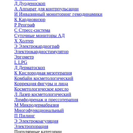
Д
Дуоденоскоп
А
Аппарат для контрпульсации
И
Инвазивный мониторинг гемодинамики
К
Кардиовизор
Р
Реограф
С
Стресс-система
Суточные мониторы АД
Х
Холтер
Э
Электрокардиограф
Электрокардиостимулятор
Эргометр
L
LPG
Д
Дерматоскоп
К
Кислородная мезотерапия
Комбайн косметологический
Коррекция фигуры и лица
Косметологическое кресло
Л
Лазер косметологический
Лимфодренаж и прессотерапия
М
Микродермабразия
Многофункциональный
П
Пилинг
Э
Электрокоагуляция
Электропорация
Популярные категории