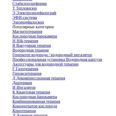
Стабилоплатформа
Т
Тепловизор
Э
Электроэнцефалограф
ЭФИ-система
Эхоэнцефалоскоп
Популярные категории
Магнитотерапия
Кислородная барокамера
H
Hilt-терапия
В
Вакуумная терапия
Водородная терапия
Генератор водорода / водородный ингалятор
Профессиональная установка
Водородная капсула
Аксессуары для водородной терапии
Г
Галотерапия
Гипокситерапия
Д
Декомпрессионная терапия
Диатермия
И
Ингалятор
К
Квантовая терапия
Кислородная барокамера
Комбинированная терапия
Концентратор кислорода
Криотерапия
Л
Лазерная терапия