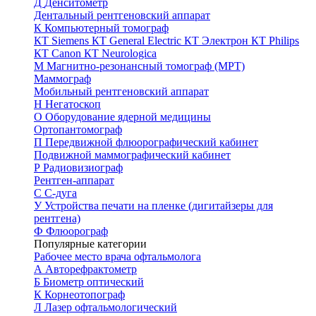
Д
Денситометр
Дентальный рентгеновский аппарат
К
Компьютерный томограф
КТ Siemens
КТ General Electric
КТ Электрон
КТ Philips
КТ Canon
КТ Neurologica
М
Магнитно-резонансный томограф (МРТ)
Маммограф
Мобильный рентгеновский аппарат
Н
Негатоскоп
О
Оборудование ядерной медицины
Ортопантомограф
П
Передвижной флюорографический кабинет
Подвижной маммографический кабинет
Р
Радиовизиограф
Рентген-аппарат
С
С-дуга
У
Устройства печати на пленке (дигитайзеры для
рентгена)
Ф
Флюорограф
Популярные категории
Рабочее место врача офтальмолога
А
Авторефрактометр
Б
Биометр оптический
К
Корнеотопограф
Л
Лазер офтальмологический