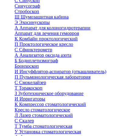
С
Синускоп
Синусограф
Стробоскоп
Ш
Шумозащитная кабина
Э
Эхосинускопы
А
Аппарат для колоногидротерапии
Аппарат для лечения геморроя
К
Комбайн проктологический
П
Проктологическое кресло
С
Сфинктерометр
А
Анализатор оксида азота
Б
Бодиплетизмограф
Бронхоскоп
И
Инсуффлятор-аспиратор (откашливатель)
П
Пульмонологическая лаборатория
С
Смокелайзер
Т
Торакоскоп
З
Зуботехническое оборудование
И
Ирригаторы
К
Компрессор стоматологический
Кресло стоматологическое
Л
Лазер стоматологический
С
Скалер
Т
Тумба стоматологическая
У
Установка стоматологическая