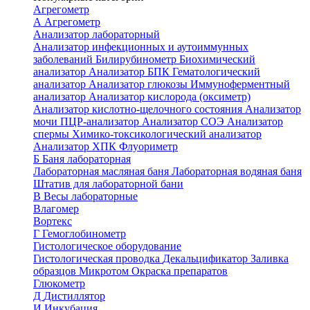
Агрегометр
А
Агрегометр
Анализатор лабораторный
Анализатор инфекционных и аутоиммунных
заболеваний
Билирубинометр
Биохимический
анализатор
Анализатор БПК
Гематологический
анализатор
Анализатор глюкозы
Иммуноферментный
анализатор
Анализатор кислорода (оксиметр)
Анализатор кислотно-щелочного состояния
Анализатор
мочи
ПЦР-анализатор
Анализатор СОЭ
Анализатор
спермы
Химико-токсикологический анализатор
Анализатор ХПК
Флуориметр
Б
Баня лабораторная
Лабораторная масляная баня
Лабораторная водяная баня
Штатив для лабораторной бани
В
Весы лабораторные
Влагомер
Вортекс
Г
Гемоглобинометр
Гистологическое оборудование
Гистологическая проводка
Декальцификатор
Заливка
образцов
Микротом
Окраска препаратов
Глюкометр
Д
Дистиллятор
И
Инкубация