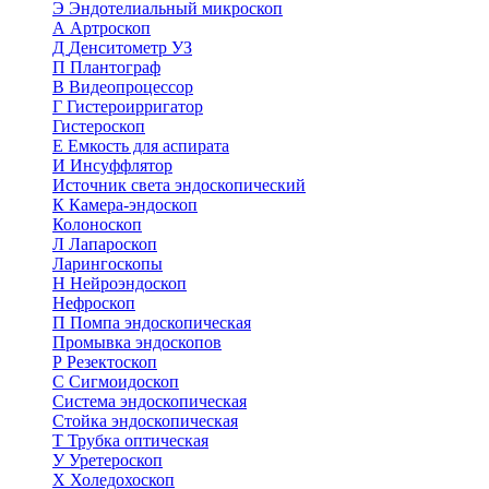
Э
Эндотелиальный микроскоп
А
Артроскоп
Д
Денситометр УЗ
П
Плантограф
В
Видеопроцессор
Г
Гистероирригатор
Гистероскоп
Е
Емкость для аспирата
И
Инсуффлятор
Источник света эндоскопический
К
Камера-эндоскоп
Колоноскоп
Л
Лапароскоп
Ларингоскопы
Н
Нейроэндоскоп
Нефроскоп
П
Помпа эндоскопическая
Промывка эндоскопов
Р
Резектоскоп
С
Сигмоидоскоп
Система эндоскопическая
Стойка эндоскопическая
Т
Трубка оптическая
У
Уретероскоп
Х
Холедохоскоп