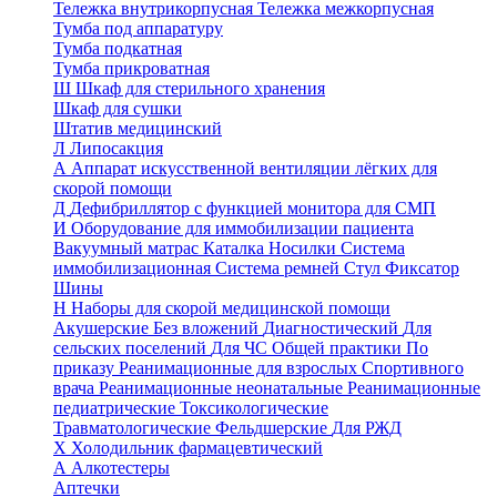
Тележка внутрикорпусная
Тележка межкорпусная
Тумба под аппаратуру
Тумба подкатная
Тумба прикроватная
Ш
Шкаф для стерильного хранения
Шкаф для сушки
Штатив медицинский
Л
Липосакция
А
Аппарат искусственной вентиляции лёгких для
скорой помощи
Д
Дефибриллятор с функцией монитора для СМП
И
Оборудование для иммобилизации пациента
Вакуумный матрас
Каталка
Носилки
Система
иммобилизационная
Система ремней
Стул
Фиксатор
Шины
Н
Наборы для скорой медицинской помощи
Акушерские
Без вложений
Диагностический
Для
сельских поселений
Для ЧС
Общей практики
По
приказу
Реанимационные для взрослых
Спортивного
врача
Реанимационные неонатальные
Реанимационные
педиатрические
Токсикологические
Травматологические
Фельдшерские
Для РЖД
Х
Холодильник фармацевтический
А
Алкотестеры
Аптечки