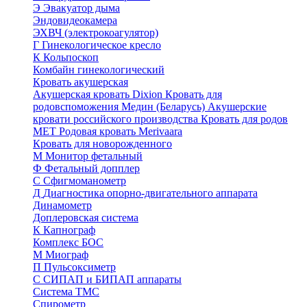
Э
Эвакуатор дыма
Эндовидеокамера
ЭХВЧ (электрокоагулятор)
Г
Гинекологическое кресло
К
Кольпоскоп
Комбайн гинекологический
Кровать акушерская
Акушерская кровать Dixion
Кровать для
родовспоможения Медин (Беларусь)
Акушерские
кровати российского производства
Кровать для родов
МЕТ
Родовая кровать Merivaara
Кровать для новорожденного
М
Монитор фетальный
Ф
Фетальный допплер
C
Cфигмоманометр
Д
Диагностика опорно-двигательного аппарата
Динамометр
Доплеровская система
К
Капнограф
Комплекс БОС
М
Миограф
П
Пульсоксиметр
С
СИПАП и БИПАП аппараты
Система ТМС
Спирометр