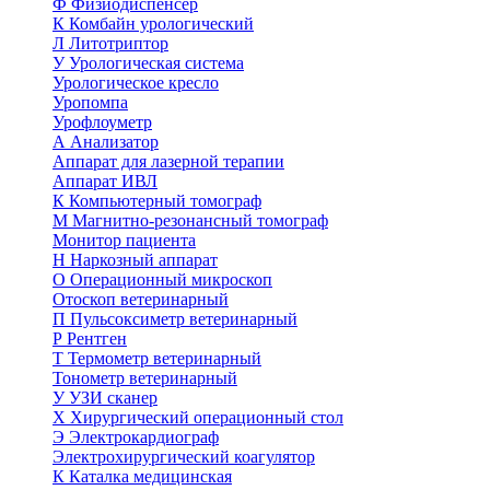
Ф
Физиодиспенсер
К
Комбайн урологический
Л
Литотриптор
У
Урологическая система
Урологическое кресло
Уропомпа
Урофлоуметр
А
Анализатор
Аппарат для лазерной терапии
Аппарат ИВЛ
К
Компьютерный томограф
М
Магнитно-резонансный томограф
Монитор пациента
Н
Наркозный аппарат
О
Операционный микроскоп
Отоскоп ветеринарный
П
Пульсоксиметр ветеринарный
Р
Рентген
Т
Термометр ветеринарный
Тонометр ветеринарный
У
УЗИ сканер
Х
Хирургический операционный стол
Э
Электрокардиограф
Электрохирургический коагулятор
К
Каталка медицинская