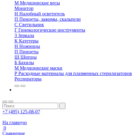
М
Медицинские весы
Монитор
Н
Налобный осветитель
П
Пинцеты, зажимы, скальпели
С
Светильник
Г
Гинекологические инструменты
З
Зеркала
К
Катетеры
Н
Ножницы
П
Пинцеты
Щ
Щипцы
Б
Бахилы
М
Медицинские маски
Р
Расходные материалы для плазменных стерилизаторов
Респираторы
+7 (495) 125-08-07
На главную
0
Сравнение