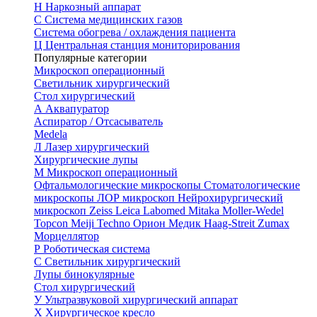
Н
Наркозный аппарат
С
Система медицинских газов
Система обогрева / охлаждения пациента
Ц
Центральная станция мониторирования
Популярные категории
Микроскоп операционный
Светильник хирургический
Стол хирургический
А
Аквапуратор
Аспиратор / Отсасыватель
Medela
Л
Лазер хирургический
Хирургические лупы
М
Микроскоп операционный
Офтальмологические микроскопы
Стоматологические
микроскопы
ЛОР микроскоп
Нейрохирургический
микроскоп
Zeiss
Leica
Labomed
Mitaka
Moller-Wedel
Topcon
Meiji Techno
Орион Медик
Haag-Streit
Zumax
Морцеллятор
Р
Роботическая система
С
Светильник хирургический
Лупы бинокулярные
Стол хирургический
У
Ультразвуковой хирургический аппарат
Х
Хирургическое кресло