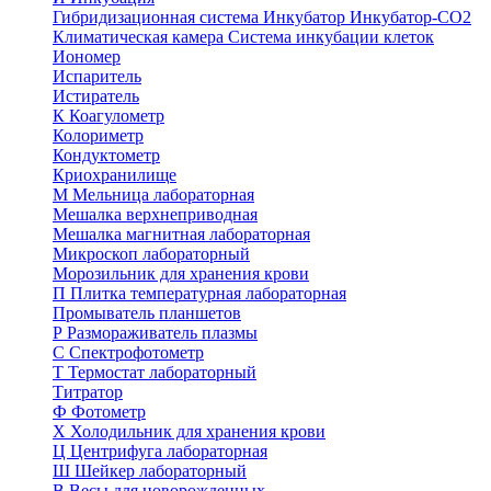
Гибридизационная система
Инкубатор
Инкубатор-СО2
Климатическая камера
Система инкубации клеток
Иономер
Испаритель
Истиратель
К
Коагулометр
Колориметр
Кондуктометр
Криохранилище
М
Мельница лабораторная
Мешалка верхнеприводная
Мешалка магнитная лабораторная
Микроскоп лабораторный
Морозильник для хранения крови
П
Плитка температурная лабораторная
Промыватель планшетов
Р
Размораживатель плазмы
С
Спектрофотометр
Т
Термостат лабораторный
Титратор
Ф
Фотометр
Х
Холодильник для хранения крови
Ц
Центрифуга лабораторная
Ш
Шейкер лабораторный
В
Весы для новорожденных