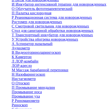
И
Инкубатор интенсивной терапии для новорожденных
О
Облучатель фототерапевтический
П
Палатка кислородная
Р
Реанимационная система для новорожденных
Ростомер для новорожденных
С
Смотровой светильник для новорожденных
Стол для санитарной обработки новорожденных
Т
Транспортный инкубатор для новорожденных
У
Устройства обогрева новорожденных
А
Аспиратор назальный
Аудиометр
В
Видеооториноларингоскоп
К
Камертон
Л
ЛОР-комбайн
ЛОР-кресло
М
Массаж барабанной перепонки
Н
Назофарингоскоп
Нистагмометр
О
Отоскоп
П
Промывание миндалин
Промывание носа
Промывание уха
Р
Риноманометр
Риноскоп