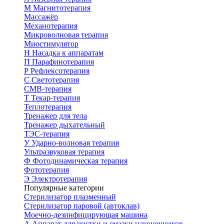
М
Магнитотерапия
Массажёр
Механотерапия
Микроволновая терапия
Миостимулятор
Н
Насадка к аппаратам
П
Парафинотерапия
Р
Рефлексотерапия
С
Светотерапия
СМВ-терапия
Т
Текар-терапия
Теплотерапия
Тренажер для тела
Тренажер дыхательный
ТЭС-терапия
У
Ударно-волновая терапия
Ультразвуковая терапия
Ф
Фотодинамическая терапия
Фототерапия
Э
Электротерапия
Популярные категории
Стерилизатор плазменный
Стерилизатор паровой (автоклав)
Моечно-дезинфицирующая машина
А
Аппарат для чистки и смазки наконечников