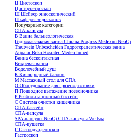
Ц
Цистоскоп
Цистоуретроскоп
Ш
Шейвер эндоскопический
Шкаф для эндоскопов
Популярные категории
СПА-капсула
В
Ванна бальнеологическая
Гидромассажная ванна
Chirana Progress
Medexim
NeoQi
Trautwein
Unbescheiden
Гидротерапевтическая ванна
Aquator
Beka Hospitec
Meden Inmed
Ванна бесконтактная
Вихревая ванна
Водолечебный душ
К
Кислородный баллон
М
Массажный стол для СПА
О
Оборудование для грязеподготовки
П
Подводное вытяжение позвоночника
Р
Реабилитационный бассейн
С
Система очистки кишечника
СПА-бассейн
СПА-капсула
SPA-капсулы NeoQi
СПА-капсулы Wellspa
СПА-кушетка
Г
Гастродуоденоскоп
Гастроскоп