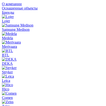
О компании
Оснащенные объекты
Бренды
Lojer
Samsung Medison
Medela
Merivaara
BTL
DEKA
Stryker
Leica
Hico
Comen