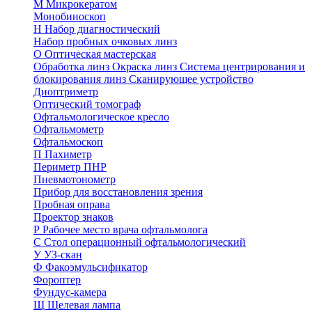
М
Микрокератом
Монобиноскоп
Н
Набор диагностический
Набор пробных очковых линз
О
Оптическая мастерская
Обработка линз
Окраска линз
Система центрирования и
блокирования линз
Сканирующее устройство
Диоптриметр
Оптический томограф
Офтальмологическое кресло
Офтальмометр
Офтальмоскоп
П
Пахиметр
Периметр ПНР
Пневмотонометр
Прибор для восстановления зрения
Пробная оправа
Проектор знаков
Р
Рабочее место врача офтальмолога
С
Стол операционный офтальмологический
У
УЗ-скан
Ф
Факоэмульсификатор
Фороптер
Фундус-камера
Щ
Щелевая лампа