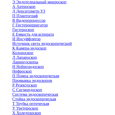
Э
Эндотелиальный микроскоп
А
Артроскоп
Д
Денситометр УЗ
П
Плантограф
В
Видеопроцессор
Г
Гистероирригатор
Гистероскоп
Е
Емкость для аспирата
И
Инсуффлятор
Источник света эндоскопический
К
Камера-эндоскоп
Колоноскоп
Л
Лапароскоп
Ларингоскопы
Н
Нейроэндоскоп
Нефроскоп
П
Помпа эндоскопическая
Промывка эндоскопов
Р
Резектоскоп
С
Сигмоидоскоп
Система эндоскопическая
Стойка эндоскопическая
Т
Трубка оптическая
У
Уретероскоп
Х
Холедохоскоп