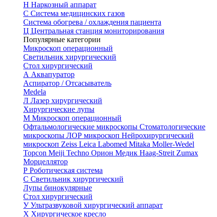
Н
Наркозный аппарат
С
Система медицинских газов
Система обогрева / охлаждения пациента
Ц
Центральная станция мониторирования
Популярные категории
Микроскоп операционный
Светильник хирургический
Стол хирургический
А
Аквапуратор
Аспиратор / Отсасыватель
Medela
Л
Лазер хирургический
Хирургические лупы
М
Микроскоп операционный
Офтальмологические микроскопы
Стоматологические
микроскопы
ЛОР микроскоп
Нейрохирургический
микроскоп
Zeiss
Leica
Labomed
Mitaka
Moller-Wedel
Topcon
Meiji Techno
Орион Медик
Haag-Streit
Zumax
Морцеллятор
Р
Роботическая система
С
Светильник хирургический
Лупы бинокулярные
Стол хирургический
У
Ультразвуковой хирургический аппарат
Х
Хирургическое кресло