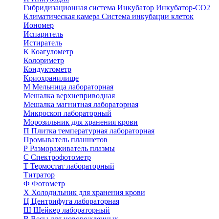
Гибридизационная система
Инкубатор
Инкубатор-СО2
Климатическая камера
Система инкубации клеток
Иономер
Испаритель
Истиратель
К
Коагулометр
Колориметр
Кондуктометр
Криохранилище
М
Мельница лабораторная
Мешалка верхнеприводная
Мешалка магнитная лабораторная
Микроскоп лабораторный
Морозильник для хранения крови
П
Плитка температурная лабораторная
Промыватель планшетов
Р
Размораживатель плазмы
С
Спектрофотометр
Т
Термостат лабораторный
Титратор
Ф
Фотометр
Х
Холодильник для хранения крови
Ц
Центрифуга лабораторная
Ш
Шейкер лабораторный
В
Весы для новорожденных