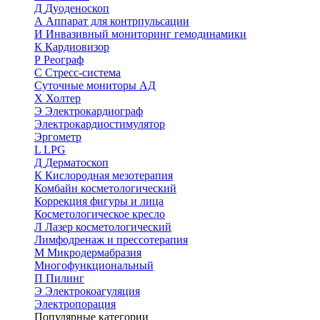
Д
Дуоденоскоп
А
Аппарат для контрпульсации
И
Инвазивный мониторинг гемодинамики
К
Кардиовизор
Р
Реограф
С
Стресс-система
Суточные мониторы АД
Х
Холтер
Э
Электрокардиограф
Электрокардиостимулятор
Эргометр
L
LPG
Д
Дерматоскоп
К
Кислородная мезотерапия
Комбайн косметологический
Коррекция фигуры и лица
Косметологическое кресло
Л
Лазер косметологический
Лимфодренаж и прессотерапия
М
Микродермабразия
Многофункциональный
П
Пилинг
Э
Электрокоагуляция
Электропорация
Популярные категории