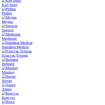
Karl Storz
Philips
Медин
Spencer
Medtronic
Hamilton Medical
Пластэк-Техник
Belimed
Mindray
Huvitz
Atmos
Констэл