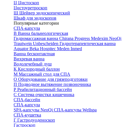
Ц
Цистоскоп
Цистоуретроскоп
Ш
Шейвер эндоскопический
Шкаф для эндоскопов
Популярные категории
СПА-капсула
В
Ванна бальнеологическая
Гидромассажная ванна
Chirana Progress
Medexim
NeoQi
Trautwein
Unbescheiden
Гидротерапевтическая ванна
Aquator
Beka Hospitec
Meden Inmed
Ванна бесконтактная
Вихревая ванна
Водолечебный душ
К
Кислородный баллон
М
Массажный стол для СПА
О
Оборудование для грязеподготовки
П
Подводное вытяжение позвоночника
Р
Реабилитационный бассейн
С
Система очистки кишечника
СПА-бассейн
СПА-капсула
SPA-капсулы NeoQi
СПА-капсулы Wellspa
СПА-кушетка
Г
Гастродуоденоскоп
Гастроскоп