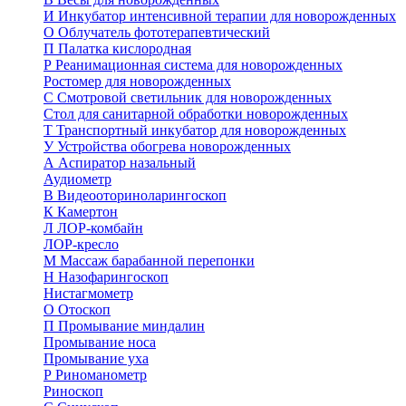
И
Инкубатор интенсивной терапии для новорожденных
О
Облучатель фототерапевтический
П
Палатка кислородная
Р
Реанимационная система для новорожденных
Ростомер для новорожденных
С
Смотровой светильник для новорожденных
Стол для санитарной обработки новорожденных
Т
Транспортный инкубатор для новорожденных
У
Устройства обогрева новорожденных
А
Аспиратор назальный
Аудиометр
В
Видеооториноларингоскоп
К
Камертон
Л
ЛОР-комбайн
ЛОР-кресло
М
Массаж барабанной перепонки
Н
Назофарингоскоп
Нистагмометр
О
Отоскоп
П
Промывание миндалин
Промывание носа
Промывание уха
Р
Риноманометр
Риноскоп