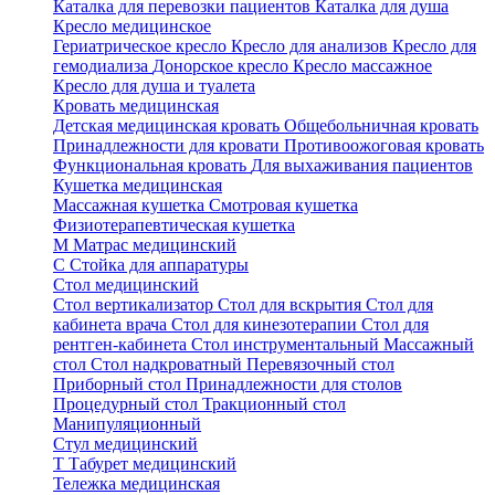
Каталка для перевозки пациентов
Каталка для душа
Кресло медицинское
Гериатрическое кресло
Кресло для анализов
Кресло для
гемодиализа
Донорское кресло
Кресло массажное
Кресло для душа и туалета
Кровать медицинская
Детская медицинская кровать
Общебольничная кровать
Принадлежности для кровати
Противоожоговая кровать
Функциональная кровать
Для выхаживания пациентов
Кушетка медицинская
Массажная кушетка
Смотровая кушетка
Физиотерапевтическая кушетка
М
Матрас медицинский
С
Стойка для аппаратуры
Стол медицинский
Стол вертикализатор
Стол для вскрытия
Стол для
кабинета врача
Стол для кинезотерапии
Стол для
рентген-кабинета
Стол инструментальный
Массажный
стол
Стол надкроватный
Перевязочный стол
Приборный стол
Принадлежности для столов
Процедурный стол
Тракционный стол
Манипуляционный
Стул медицинский
Т
Табурет медицинский
Тележка медицинская