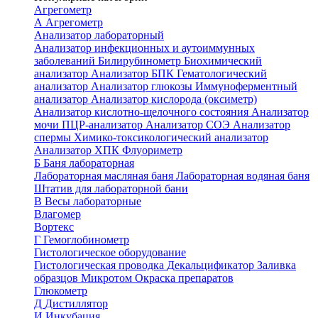
Агрегометр
А
Агрегометр
Анализатор лабораторный
Анализатор инфекционных и аутоиммунных
заболеваний
Билирубинометр
Биохимический
анализатор
Анализатор БПК
Гематологический
анализатор
Анализатор глюкозы
Иммуноферментный
анализатор
Анализатор кислорода (оксиметр)
Анализатор кислотно-щелочного состояния
Анализатор
мочи
ПЦР-анализатор
Анализатор СОЭ
Анализатор
спермы
Химико-токсикологический анализатор
Анализатор ХПК
Флуориметр
Б
Баня лабораторная
Лабораторная масляная баня
Лабораторная водяная баня
Штатив для лабораторной бани
В
Весы лабораторные
Влагомер
Вортекс
Г
Гемоглобинометр
Гистологическое оборудование
Гистологическая проводка
Декальцификатор
Заливка
образцов
Микротом
Окраска препаратов
Глюкометр
Д
Дистиллятор
И
Инкубация