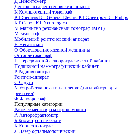
Д
Денситометр
Дентальный рентгеновский аппарат
К
Компьютерный томограф
КТ Siemens
КТ General Electric
КТ Электрон
КТ Philips
КТ Canon
КТ Neurologica
М
Магнитно-резонансный томограф (МРТ)
Маммограф
Мобильный рентгеновский аппарат
Н
Негатоскоп
О
Оборудование ядерной медицины
Ортопантомограф
П
Передвижной флюорографический кабинет
Подвижной маммографический кабинет
Р
Радиовизиограф
Рентген-аппарат
С
С-дуга
У
Устройства печати на пленке (дигитайзеры для
рентгена)
Ф
Флюорограф
Популярные категории
Рабочее место врача офтальмолога
А
Авторефрактометр
Б
Биометр оптический
К
Корнеотопограф
Л
Лазер офтальмологический