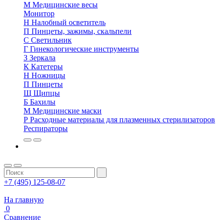
М
Медицинские весы
Монитор
Н
Налобный осветитель
П
Пинцеты, зажимы, скальпели
С
Светильник
Г
Гинекологические инструменты
З
Зеркала
К
Катетеры
Н
Ножницы
П
Пинцеты
Щ
Щипцы
Б
Бахилы
М
Медицинские маски
Р
Расходные материалы для плазменных стерилизаторов
Респираторы
+7 (495) 125-08-07
На главную
0
Сравнение