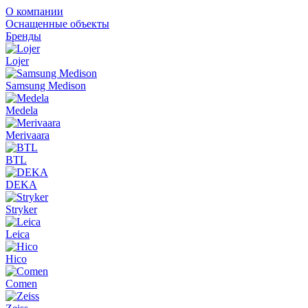
О компании
Оснащенные объекты
Бренды
Lojer
Samsung Medison
Medela
Merivaara
BTL
DEKA
Stryker
Leica
Hico
Comen