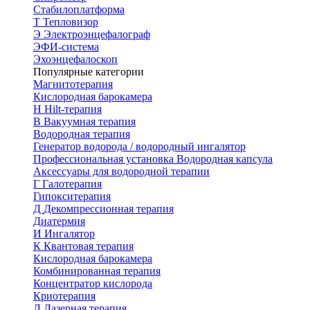
Стабилоплатформа
Т
Тепловизор
Э
Электроэнцефалограф
ЭФИ-система
Эхоэнцефалоскоп
Популярные категории
Магнитотерапия
Кислородная барокамера
H
Hilt-терапия
В
Вакуумная терапия
Водородная терапия
Генератор водорода / водородный ингалятор
Профессиональная установка
Водородная капсула
Аксессуары для водородной терапии
Г
Галотерапия
Гипокситерапия
Д
Декомпрессионная терапия
Диатермия
И
Ингалятор
К
Квантовая терапия
Кислородная барокамера
Комбинированная терапия
Концентратор кислорода
Криотерапия
Л
Лазерная терапия