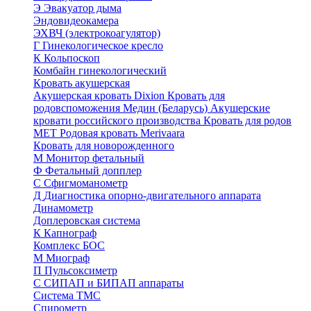
Э
Эвакуатор дыма
Эндовидеокамера
ЭХВЧ (электрокоагулятор)
Г
Гинекологическое кресло
К
Кольпоскоп
Комбайн гинекологический
Кровать акушерская
Акушерская кровать Dixion
Кровать для
родовспоможения Медин (Беларусь)
Акушерские
кровати российского производства
Кровать для родов
МЕТ
Родовая кровать Merivaara
Кровать для новорожденного
М
Монитор фетальный
Ф
Фетальный допплер
C
Cфигмоманометр
Д
Диагностика опорно-двигательного аппарата
Динамометр
Доплеровская система
К
Капнограф
Комплекс БОС
М
Миограф
П
Пульсоксиметр
С
СИПАП и БИПАП аппараты
Система ТМС
Спирометр