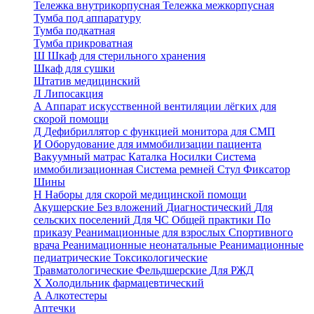
Тележка внутрикорпусная
Тележка межкорпусная
Тумба под аппаратуру
Тумба подкатная
Тумба прикроватная
Ш
Шкаф для стерильного хранения
Шкаф для сушки
Штатив медицинский
Л
Липосакция
А
Аппарат искусственной вентиляции лёгких для
скорой помощи
Д
Дефибриллятор с функцией монитора для СМП
И
Оборудование для иммобилизации пациента
Вакуумный матрас
Каталка
Носилки
Система
иммобилизационная
Система ремней
Стул
Фиксатор
Шины
Н
Наборы для скорой медицинской помощи
Акушерские
Без вложений
Диагностический
Для
сельских поселений
Для ЧС
Общей практики
По
приказу
Реанимационные для взрослых
Спортивного
врача
Реанимационные неонатальные
Реанимационные
педиатрические
Токсикологические
Травматологические
Фельдшерские
Для РЖД
Х
Холодильник фармацевтический
А
Алкотестеры
Аптечки