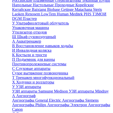
Российские плазменные стерилизаторы
Teknomar
Eryigit
Напольные
Настольные
Проходные
Корейские
Китайские
Baixiang
Biobase
Getinge
Matachana
Steris
Laoken
Renosem
LowTem
Human Meditek
PHS ТЗМОИ
DGM
Пластер
У
Ультрафиолетовый облучатель
Упаковочная машина
Утилизатор отходов
Ш
Шкаф суховоздушный
А
Акватренажер
В
Восстановление навыков ходьбы
И
Инвалидная коляска
К
Костыли и трости
П
Подъемник для ванны
Противопролежневые системы
С
Слуховые аппараты
Сухое вытяжение позвоночника
Т
Тренажер многофункциональный
Х
Ходунки и роллаторы
У
УЗИ аппараты
УЗИ аппараты Samsung Medison
УЗИ аппараты Mindray
А
Ангиограф
Ангиографы General Electric
Ангиографы Siemens
Ангиографы Philips
Ангиографы Электрон
Ангиографы
Canon