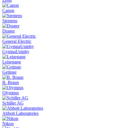
Zeiss
Canon
Siemens
Drager
General Electric
GymnaUniphy
Leisegang
Getinge
B. Braun
Olympus
Schiller AG
Abbott Laboratories
Nikon