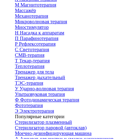
М
Магнитотерапия
Массажёр
Механотерапия
Микроволновая терапия
Миостимулятор
Н
Насадка к аппаратам
П
Парафинотерапия
Р
Рефлексотерапия
С
Светотерапия
СМВ-терапия
Т
Текар-терапия
Теплотерапия
Тренажер для тела
Тренажер дыхательный
ТЭС-терапия
У
Ударно-волновая терапия
Ультразвуковая терапия
Ф
Фотодинамическая терапия
Фототерапия
Э
Электротерапия
Популярные категории
Стерилизатор плазменный
Стерилизатор паровой (автоклав)
Моечно-дезинфицирующая машина
А
Аппарат для чистки и смазки наконечников