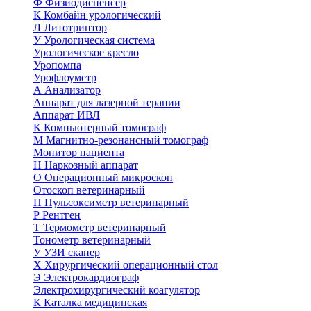
Ф
Физиодиспенсер
К
Комбайн урологический
Л
Литотриптор
У
Урологическая система
Урологическое кресло
Уропомпа
Урофлоуметр
А
Анализатор
Аппарат для лазерной терапии
Аппарат ИВЛ
К
Компьютерный томограф
М
Магнитно-резонансный томограф
Монитор пациента
Н
Наркозный аппарат
О
Операционный микроскоп
Отоскоп ветеринарный
П
Пульсоксиметр ветеринарный
Р
Рентген
Т
Термометр ветеринарный
Тонометр ветеринарный
У
УЗИ сканер
Х
Хирургический операционный стол
Э
Электрокардиограф
Электрохирургический коагулятор
К
Каталка медицинская