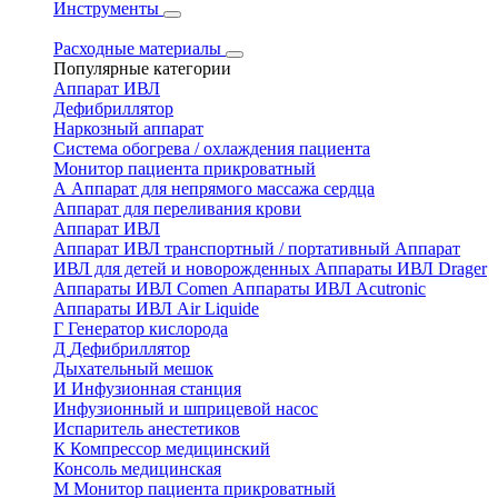
Инструменты
Расходные материалы
Популярные категории
Аппарат ИВЛ
Дефибриллятор
Наркозный аппарат
Система обогрева / охлаждения пациента
Монитор пациента прикроватный
А
Аппарат для непрямого массажа сердца
Аппарат для переливания крови
Аппарат ИВЛ
Аппарат ИВЛ транспортный / портативный
Аппарат
ИВЛ для детей и новорожденных
Аппараты ИВЛ Drager
Аппараты ИВЛ Comen
Аппараты ИВЛ Acutronic
Аппараты ИВЛ Air Liquide
Г
Генератор кислорода
Д
Дефибриллятор
Дыхательный мешок
И
Инфузионная станция
Инфузионный и шприцевой насос
Испаритель анестетиков
К
Компрессор медицинский
Консоль медицинская
М
Монитор пациента прикроватный