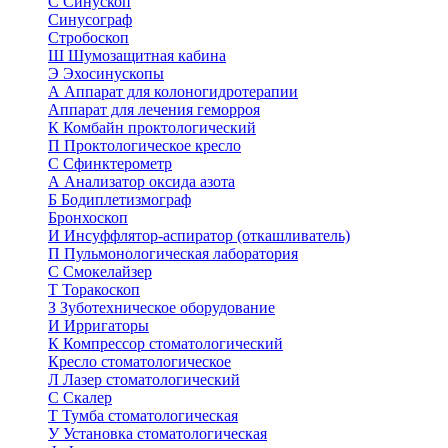
С
Синускоп
Синусограф
Стробоскоп
Ш
Шумозащитная кабина
Э
Эхосинускопы
А
Аппарат для колоногидротерапии
Аппарат для лечения геморроя
К
Комбайн проктологический
П
Проктологическое кресло
С
Сфинктерометр
А
Анализатор оксида азота
Б
Бодиплетизмограф
Бронхоскоп
И
Инсуффлятор-аспиратор (откашливатель)
П
Пульмонологическая лаборатория
С
Смокелайзер
Т
Торакоскоп
З
Зуботехническое оборудование
И
Ирригаторы
К
Компрессор стоматологический
Кресло стоматологическое
Л
Лазер стоматологический
С
Скалер
Т
Тумба стоматологическая
У
Установка стоматологическая