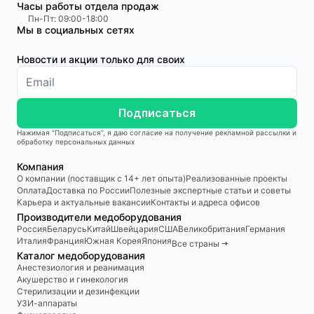
Часы работы отдела продаж
Пн-Пт: 09:00-18:00
Мы в социальных сетях
Новости и акции только для своих
Подписаться
Нажимая “Подписаться”, я даю согласие на получение рекламной рассылки и
обработку персональных данных
Компания
О компании (поставщик с 14+ лет опыта)
Реализованные проекты
Оплата
Доставка по России
Полезные экспертные статьи и советы
Карьера и актуальные вакансии
Контакты и адреса офисов
Производители медоборудования
Россия
Беларусь
Китай
Швейцария
США
Великобритания
Германия
Италия
Франция
Южная Корея
Япония
Все страны 🠆
Каталог медоборудования
Анестезиология и реанимация
Акушерство и гинекология
Стерилизации и дезинфекции
УЗИ-аппараты