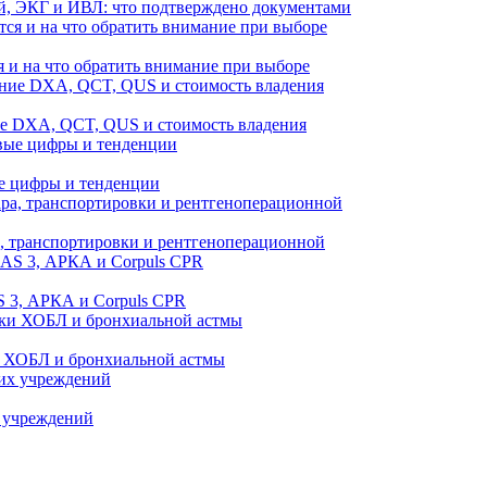
й, ЭКГ и ИВЛ: что подтверждено документами
 и на что обратить внимание при выборе
ие DXA, QCT, QUS и стоимость владения
е цифры и тенденции
а, транспортировки и рентгеноперационной
 3, АРКА и Corpuls CPR
и ХОБЛ и бронхиальной астмы
 учреждений