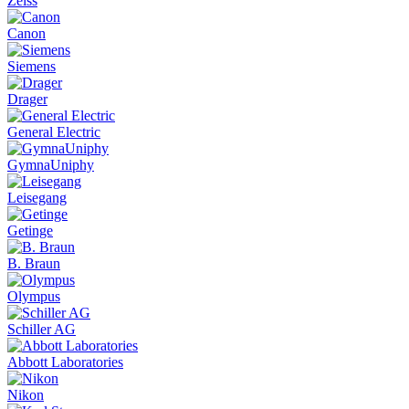
Zeiss
Canon
Siemens
Drager
General Electric
GymnaUniphy
Leisegang
Getinge
B. Braun
Olympus
Schiller AG
Abbott Laboratories
Nikon