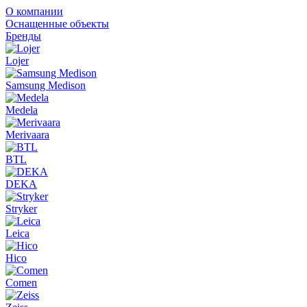
О компании
Оснащенные объекты
Бренды
Lojer
Samsung Medison
Medela
Merivaara
BTL
DEKA
Stryker
Leica
Hico
Comen