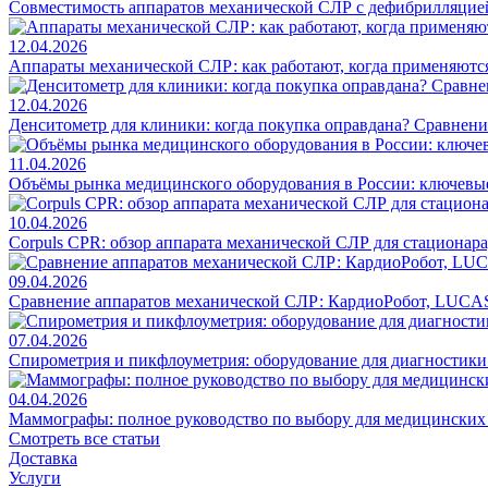
Совместимость аппаратов механической СЛР с дефибрилляцие
12.04.2026
Аппараты механической СЛР: как работают, когда применяются
12.04.2026
Денситометр для клиники: когда покупка оправдана? Сравнен
11.04.2026
Объёмы рынка медицинского оборудования в России: ключевы
10.04.2026
Corpuls CPR: обзор аппарата механической СЛР для стационар
09.04.2026
Сравнение аппаратов механической СЛР: КардиоРобот, LUCAS
07.04.2026
Спирометрия и пикфлоуметрия: оборудование для диагностик
04.04.2026
Маммографы: полное руководство по выбору для медицинских
Смотреть все статьи
Доставка
Услуги