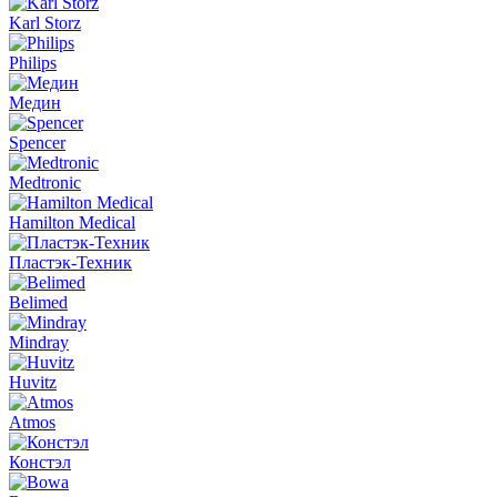
Karl Storz
Philips
Медин
Spencer
Medtronic
Hamilton Medical
Пластэк-Техник
Belimed
Mindray
Huvitz
Atmos
Констэл