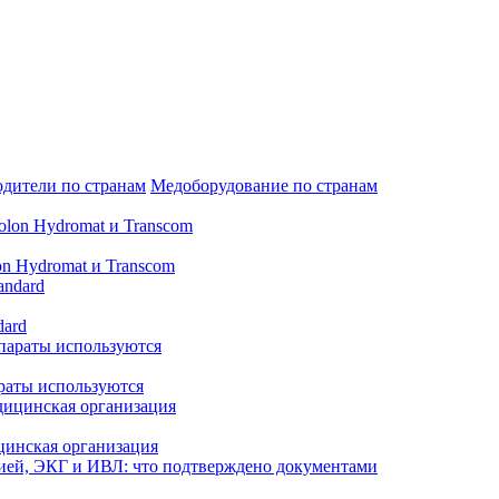
дители по странам
Медоборудование по странам
n Hydromat и Transcom
dard
араты используются
цинская организация