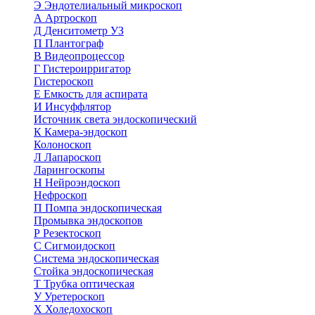
Э
Эндотелиальный микроскоп
А
Артроскоп
Д
Денситометр УЗ
П
Плантограф
В
Видеопроцессор
Г
Гистероирригатор
Гистероскоп
Е
Емкость для аспирата
И
Инсуффлятор
Источник света эндоскопический
К
Камера-эндоскоп
Колоноскоп
Л
Лапароскоп
Ларингоскопы
Н
Нейроэндоскоп
Нефроскоп
П
Помпа эндоскопическая
Промывка эндоскопов
Р
Резектоскоп
С
Сигмоидоскоп
Система эндоскопическая
Стойка эндоскопическая
Т
Трубка оптическая
У
Уретероскоп
Х
Холедохоскоп