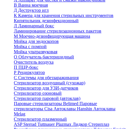
В
Ванна моечная
Д
Деструктор игл
К
Камера для хранения стерильных инструментов
Кипятильник дезинфекционный
Л
Ламинарный бокс
Ламинирование стерилизационных пакетов
М
Моечно-дезинфицирующая машина
Мойка для эндоскопов
Мойка с помпой
Мойка ультразвуковая
О
Облучатель бактерицидный
Очиститель воздуха
П
ПЦР-бокс
Р
Рециркулятор
С
Системы для обеззараживания
Стерилизатор воздушный (сухожар)
Стерилизатор для УЗИ-датчиков
Стерилизатор озоновый
Стерилизатор паровой (автоклав)
Паровые стерилизаторы Belimed
Паровые
стерилизаторы Cisa
Автоклавы Hanshin
Автоклавы
Melag
Стерилизатор плазменный
ASP Sterrad
Tuttnauer Plazmax
Лидкор Стериплаз