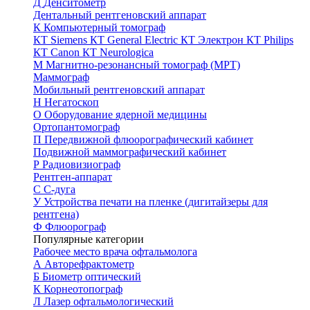
Д
Денситометр
Дентальный рентгеновский аппарат
К
Компьютерный томограф
КТ Siemens
КТ General Electric
КТ Электрон
КТ Philips
КТ Canon
КТ Neurologica
М
Магнитно-резонансный томограф (МРТ)
Маммограф
Мобильный рентгеновский аппарат
Н
Негатоскоп
О
Оборудование ядерной медицины
Ортопантомограф
П
Передвижной флюорографический кабинет
Подвижной маммографический кабинет
Р
Радиовизиограф
Рентген-аппарат
С
С-дуга
У
Устройства печати на пленке (дигитайзеры для
рентгена)
Ф
Флюорограф
Популярные категории
Рабочее место врача офтальмолога
А
Авторефрактометр
Б
Биометр оптический
К
Корнеотопограф
Л
Лазер офтальмологический