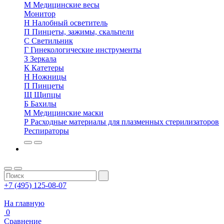
М
Медицинские весы
Монитор
Н
Налобный осветитель
П
Пинцеты, зажимы, скальпели
С
Светильник
Г
Гинекологические инструменты
З
Зеркала
К
Катетеры
Н
Ножницы
П
Пинцеты
Щ
Щипцы
Б
Бахилы
М
Медицинские маски
Р
Расходные материалы для плазменных стерилизаторов
Респираторы
+7 (495) 125-08-07
На главную
0
Сравнение