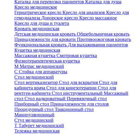
Каталка для перевозки пациентов
Каталка для душа
Кресло медицинское
Гериатрическое кресло
Кресло для анализов
Кресло для
гемодиализа
Донорское кресло
Кресло массажное
Кресло для душа и туалета
Кровать медицинская
Детская медицинская кровать
Общебольничная кровать
Принадлежности для кровати
Противоожоговая кровать
Функциональная кровать
Для выхаживания пациентов
Кушетка медицинская
Массажная кушетка
Смотровая кушетка
Физиотерапевтическая кушетка
М
Матрас медицинский
С
Стойка для аппаратуры
Стол медицинский
Стол вертикализатор
Стол для вскрытия
Стол для
кабинета врача
Стол для кинезотерапии
Стол для
рентген-кабинета
Стол инструментальный
Массажный
стол
Стол надкроватный
Перевязочный стол
Приборный стол
Принадлежности для столов
Процедурный стол
Тракционный стол
Манипуляционный
Стул медицинский
Т
Табурет медицинский
Тележка медицинская