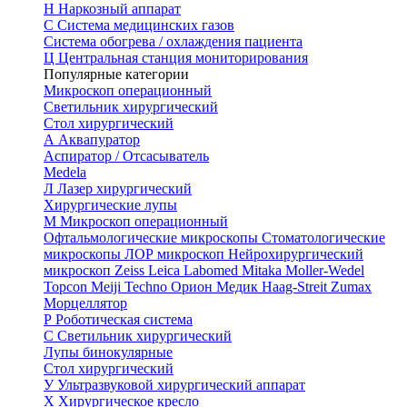
Н
Наркозный аппарат
С
Система медицинских газов
Система обогрева / охлаждения пациента
Ц
Центральная станция мониторирования
Популярные категории
Микроскоп операционный
Светильник хирургический
Стол хирургический
А
Аквапуратор
Аспиратор / Отсасыватель
Medela
Л
Лазер хирургический
Хирургические лупы
М
Микроскоп операционный
Офтальмологические микроскопы
Стоматологические
микроскопы
ЛОР микроскоп
Нейрохирургический
микроскоп
Zeiss
Leica
Labomed
Mitaka
Moller-Wedel
Topcon
Meiji Techno
Орион Медик
Haag-Streit
Zumax
Морцеллятор
Р
Роботическая система
С
Светильник хирургический
Лупы бинокулярные
Стол хирургический
У
Ультразвуковой хирургический аппарат
Х
Хирургическое кресло