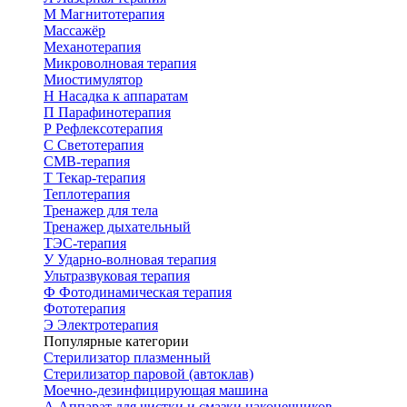
М
Магнитотерапия
Массажёр
Механотерапия
Микроволновая терапия
Миостимулятор
Н
Насадка к аппаратам
П
Парафинотерапия
Р
Рефлексотерапия
С
Светотерапия
СМВ-терапия
Т
Текар-терапия
Теплотерапия
Тренажер для тела
Тренажер дыхательный
ТЭС-терапия
У
Ударно-волновая терапия
Ультразвуковая терапия
Ф
Фотодинамическая терапия
Фототерапия
Э
Электротерапия
Популярные категории
Стерилизатор плазменный
Стерилизатор паровой (автоклав)
Моечно-дезинфицирующая машина
А
Аппарат для чистки и смазки наконечников