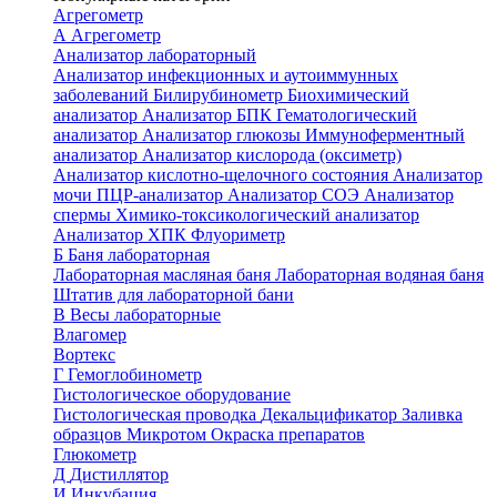
Агрегометр
А
Агрегометр
Анализатор лабораторный
Анализатор инфекционных и аутоиммунных
заболеваний
Билирубинометр
Биохимический
анализатор
Анализатор БПК
Гематологический
анализатор
Анализатор глюкозы
Иммуноферментный
анализатор
Анализатор кислорода (оксиметр)
Анализатор кислотно-щелочного состояния
Анализатор
мочи
ПЦР-анализатор
Анализатор СОЭ
Анализатор
спермы
Химико-токсикологический анализатор
Анализатор ХПК
Флуориметр
Б
Баня лабораторная
Лабораторная масляная баня
Лабораторная водяная баня
Штатив для лабораторной бани
В
Весы лабораторные
Влагомер
Вортекс
Г
Гемоглобинометр
Гистологическое оборудование
Гистологическая проводка
Декальцификатор
Заливка
образцов
Микротом
Окраска препаратов
Глюкометр
Д
Дистиллятор
И
Инкубация