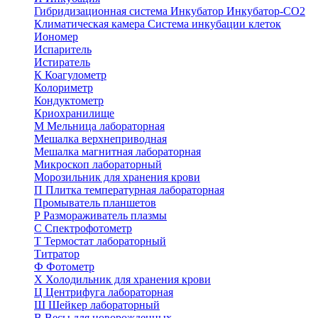
Гибридизационная система
Инкубатор
Инкубатор-СО2
Климатическая камера
Система инкубации клеток
Иономер
Испаритель
Истиратель
К
Коагулометр
Колориметр
Кондуктометр
Криохранилище
М
Мельница лабораторная
Мешалка верхнеприводная
Мешалка магнитная лабораторная
Микроскоп лабораторный
Морозильник для хранения крови
П
Плитка температурная лабораторная
Промыватель планшетов
Р
Размораживатель плазмы
С
Спектрофотометр
Т
Термостат лабораторный
Титратор
Ф
Фотометр
Х
Холодильник для хранения крови
Ц
Центрифуга лабораторная
Ш
Шейкер лабораторный
В
Весы для новорожденных