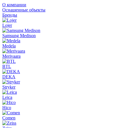
О компании
Оснащенные объекты
Бренды
Lojer
Samsung Medison
Medela
Merivaara
BTL
DEKA
Stryker
Leica
Hico
Comen