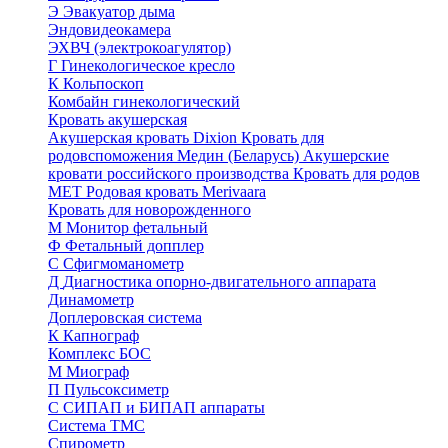
Э
Эвакуатор дыма
Эндовидеокамера
ЭХВЧ (электрокоагулятор)
Г
Гинекологическое кресло
К
Кольпоскоп
Комбайн гинекологический
Кровать акушерская
Акушерская кровать Dixion
Кровать для
родовспоможения Медин (Беларусь)
Акушерские
кровати российского производства
Кровать для родов
МЕТ
Родовая кровать Merivaara
Кровать для новорожденного
М
Монитор фетальный
Ф
Фетальный допплер
C
Cфигмоманометр
Д
Диагностика опорно-двигательного аппарата
Динамометр
Доплеровская система
К
Капнограф
Комплекс БОС
М
Миограф
П
Пульсоксиметр
С
СИПАП и БИПАП аппараты
Система ТМС
Спирометр