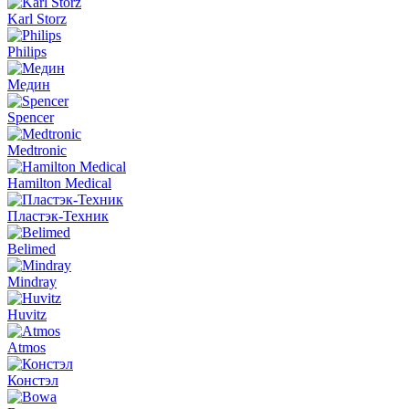
Karl Storz
Philips
Медин
Spencer
Medtronic
Hamilton Medical
Пластэк-Техник
Belimed
Mindray
Huvitz
Atmos
Констэл