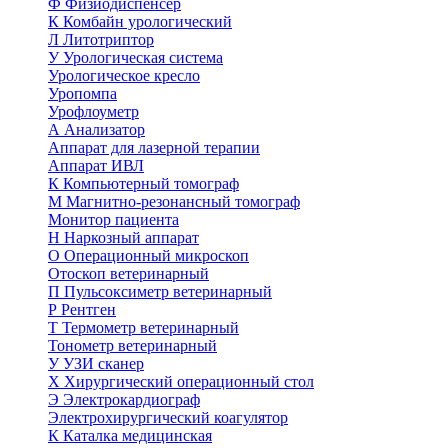
Ф
Физиодиспенсер
К
Комбайн урологический
Л
Литотриптор
У
Урологическая система
Урологическое кресло
Уропомпа
Урофлоуметр
А
Анализатор
Аппарат для лазерной терапии
Аппарат ИВЛ
К
Компьютерный томограф
М
Магнитно-резонансный томограф
Монитор пациента
Н
Наркозный аппарат
О
Операционный микроскоп
Отоскоп ветеринарный
П
Пульсоксиметр ветеринарный
Р
Рентген
Т
Термометр ветеринарный
Тонометр ветеринарный
У
УЗИ сканер
Х
Хирургический операционный стол
Э
Электрокардиограф
Электрохирургический коагулятор
К
Каталка медицинская