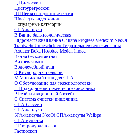
Ц
Цистоскоп
Цистоуретроскоп
Ш
Шейвер эндоскопический
Шкаф для эндоскопов
Популярные категории
СПА-капсула
В
Ванна бальнеологическая
Гидромассажная ванна
Chirana Progress
Medexim
NeoQi
Trautwein
Unbescheiden
Гидротерапевтическая ванна
Aquator
Beka Hospitec
Meden Inmed
Ванна бесконтактная
Вихревая ванна
Водолечебный душ
К
Кислородный баллон
М
Массажный стол для СПА
О
Оборудование для грязеподготовки
П
Подводное вытяжение позвоночника
Р
Реабилитационный бассейн
С
Система очистки кишечника
СПА-бассейн
СПА-капсула
SPA-капсулы NeoQi
СПА-капсулы Wellspa
СПА-кушетка
Г
Гастродуоденоскоп
Гастроскоп