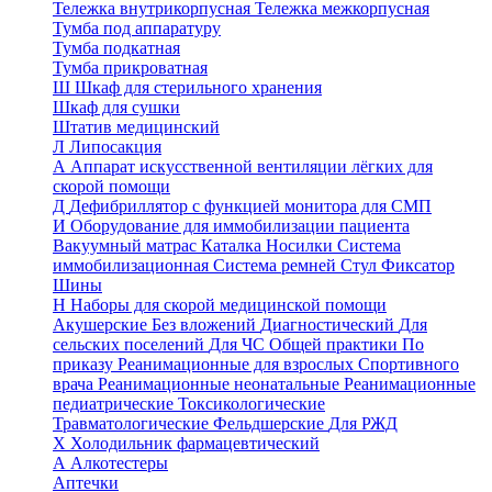
Тележка внутрикорпусная
Тележка межкорпусная
Тумба под аппаратуру
Тумба подкатная
Тумба прикроватная
Ш
Шкаф для стерильного хранения
Шкаф для сушки
Штатив медицинский
Л
Липосакция
А
Аппарат искусственной вентиляции лёгких для
скорой помощи
Д
Дефибриллятор с функцией монитора для СМП
И
Оборудование для иммобилизации пациента
Вакуумный матрас
Каталка
Носилки
Система
иммобилизационная
Система ремней
Стул
Фиксатор
Шины
Н
Наборы для скорой медицинской помощи
Акушерские
Без вложений
Диагностический
Для
сельских поселений
Для ЧС
Общей практики
По
приказу
Реанимационные для взрослых
Спортивного
врача
Реанимационные неонатальные
Реанимационные
педиатрические
Токсикологические
Травматологические
Фельдшерские
Для РЖД
Х
Холодильник фармацевтический
А
Алкотестеры
Аптечки