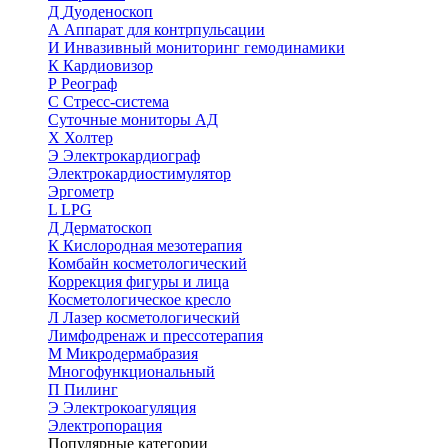
Д
Дуоденоскоп
А
Аппарат для контрпульсации
И
Инвазивный мониторинг гемодинамики
К
Кардиовизор
Р
Реограф
С
Стресс-система
Суточные мониторы АД
Х
Холтер
Э
Электрокардиограф
Электрокардиостимулятор
Эргометр
L
LPG
Д
Дерматоскоп
К
Кислородная мезотерапия
Комбайн косметологический
Коррекция фигуры и лица
Косметологическое кресло
Л
Лазер косметологический
Лимфодренаж и прессотерапия
М
Микродермабразия
Многофункциональный
П
Пилинг
Э
Электрокоагуляция
Электропорация
Популярные категории