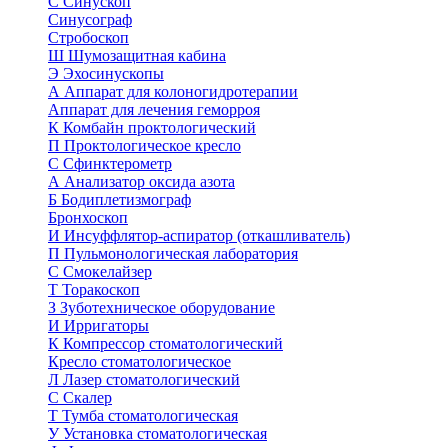
С
Синускоп
Синусограф
Стробоскоп
Ш
Шумозащитная кабина
Э
Эхосинускопы
А
Аппарат для колоногидротерапии
Аппарат для лечения геморроя
К
Комбайн проктологический
П
Проктологическое кресло
С
Сфинктерометр
А
Анализатор оксида азота
Б
Бодиплетизмограф
Бронхоскоп
И
Инсуффлятор-аспиратор (откашливатель)
П
Пульмонологическая лаборатория
С
Смокелайзер
Т
Торакоскоп
З
Зуботехническое оборудование
И
Ирригаторы
К
Компрессор стоматологический
Кресло стоматологическое
Л
Лазер стоматологический
С
Скалер
Т
Тумба стоматологическая
У
Установка стоматологическая