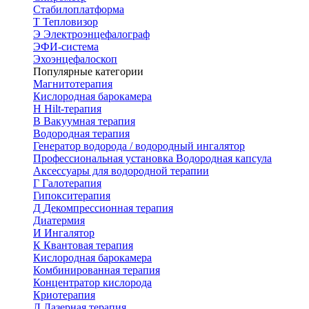
Стабилоплатформа
Т
Тепловизор
Э
Электроэнцефалограф
ЭФИ-система
Эхоэнцефалоскоп
Популярные категории
Магнитотерапия
Кислородная барокамера
H
Hilt-терапия
В
Вакуумная терапия
Водородная терапия
Генератор водорода / водородный ингалятор
Профессиональная установка
Водородная капсула
Аксессуары для водородной терапии
Г
Галотерапия
Гипокситерапия
Д
Декомпрессионная терапия
Диатермия
И
Ингалятор
К
Квантовая терапия
Кислородная барокамера
Комбинированная терапия
Концентратор кислорода
Криотерапия
Л
Лазерная терапия