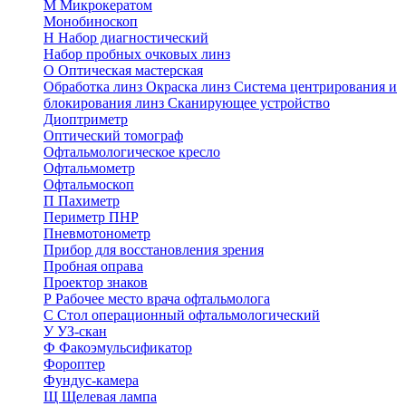
М
Микрокератом
Монобиноскоп
Н
Набор диагностический
Набор пробных очковых линз
О
Оптическая мастерская
Обработка линз
Окраска линз
Система центрирования и
блокирования линз
Сканирующее устройство
Диоптриметр
Оптический томограф
Офтальмологическое кресло
Офтальмометр
Офтальмоскоп
П
Пахиметр
Периметр ПНР
Пневмотонометр
Прибор для восстановления зрения
Пробная оправа
Проектор знаков
Р
Рабочее место врача офтальмолога
С
Стол операционный офтальмологический
У
УЗ-скан
Ф
Факоэмульсификатор
Фороптер
Фундус-камера
Щ
Щелевая лампа