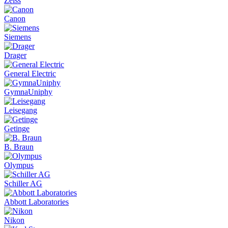
Zeiss
Canon
Siemens
Drager
General Electric
GymnaUniphy
Leisegang
Getinge
B. Braun
Olympus
Schiller AG
Abbott Laboratories
Nikon