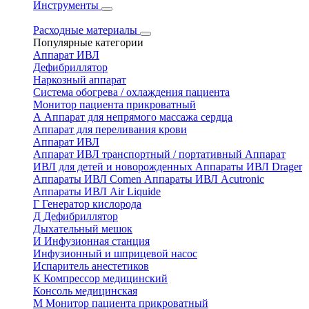
Инструменты
Расходные материалы
Популярные категории
Аппарат ИВЛ
Дефибриллятор
Наркозный аппарат
Система обогрева / охлаждения пациента
Монитор пациента прикроватный
А
Аппарат для непрямого массажа сердца
Аппарат для переливания крови
Аппарат ИВЛ
Аппарат ИВЛ транспортный / портативный
Аппарат
ИВЛ для детей и новорожденных
Аппараты ИВЛ Drager
Аппараты ИВЛ Comen
Аппараты ИВЛ Acutronic
Аппараты ИВЛ Air Liquide
Г
Генератор кислорода
Д
Дефибриллятор
Дыхательный мешок
И
Инфузионная станция
Инфузионный и шприцевой насос
Испаритель анестетиков
К
Компрессор медицинский
Консоль медицинская
М
Монитор пациента прикроватный