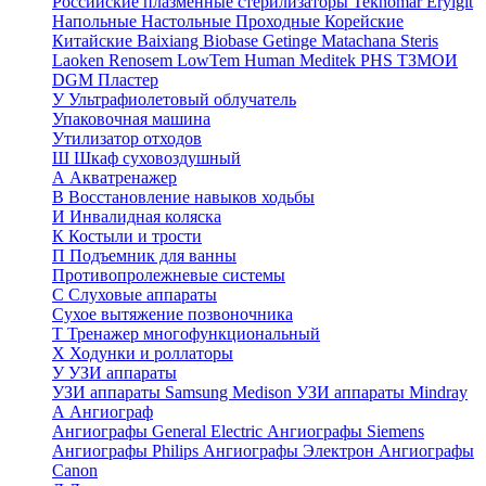
Российские плазменные стерилизаторы
Teknomar
Eryigit
Напольные
Настольные
Проходные
Корейские
Китайские
Baixiang
Biobase
Getinge
Matachana
Steris
Laoken
Renosem
LowTem
Human Meditek
PHS ТЗМОИ
DGM
Пластер
У
Ультрафиолетовый облучатель
Упаковочная машина
Утилизатор отходов
Ш
Шкаф суховоздушный
А
Акватренажер
В
Восстановление навыков ходьбы
И
Инвалидная коляска
К
Костыли и трости
П
Подъемник для ванны
Противопролежневые системы
С
Слуховые аппараты
Сухое вытяжение позвоночника
Т
Тренажер многофункциональный
Х
Ходунки и роллаторы
У
УЗИ аппараты
УЗИ аппараты Samsung Medison
УЗИ аппараты Mindray
А
Ангиограф
Ангиографы General Electric
Ангиографы Siemens
Ангиографы Philips
Ангиографы Электрон
Ангиографы
Canon