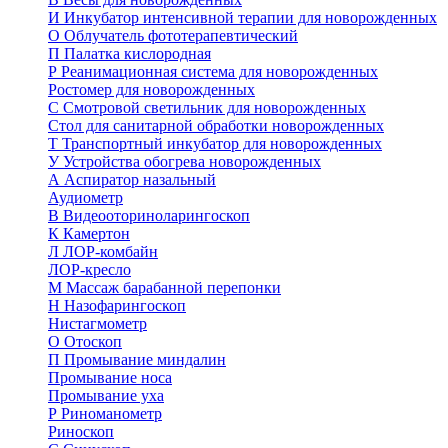
И
Инкубатор интенсивной терапии для новорожденных
О
Облучатель фототерапевтический
П
Палатка кислородная
Р
Реанимационная система для новорожденных
Ростомер для новорожденных
С
Смотровой светильник для новорожденных
Стол для санитарной обработки новорожденных
Т
Транспортный инкубатор для новорожденных
У
Устройства обогрева новорожденных
А
Аспиратор назальный
Аудиометр
В
Видеооториноларингоскоп
К
Камертон
Л
ЛОР-комбайн
ЛОР-кресло
М
Массаж барабанной перепонки
Н
Назофарингоскоп
Нистагмометр
О
Отоскоп
П
Промывание миндалин
Промывание носа
Промывание уха
Р
Риноманометр
Риноскоп