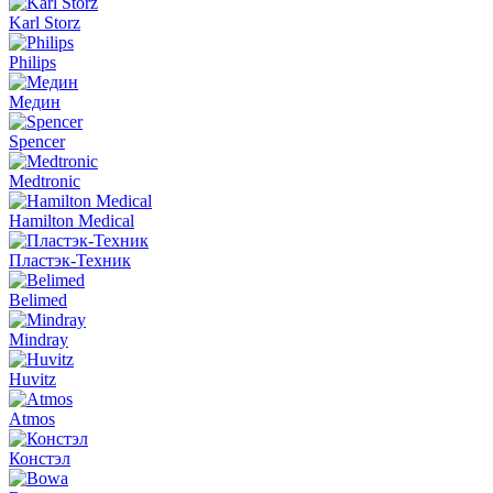
Karl Storz
Philips
Медин
Spencer
Medtronic
Hamilton Medical
Пластэк-Техник
Belimed
Mindray
Huvitz
Atmos
Констэл