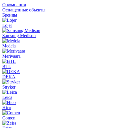
О компании
Оснащенные объекты
Бренды
Lojer
Samsung Medison
Medela
Merivaara
BTL
DEKA
Stryker
Leica
Hico
Comen