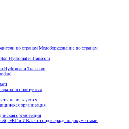
дители по странам
Медоборудование по странам
n Hydromat и Transcom
dard
араты используются
цинская организация