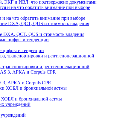
й, ЭКГ и ИВЛ: что подтверждено документами
 и на что обратить внимание при выборе
ие DXA, QCT, QUS и стоимость владения
е цифры и тенденции
а, транспортировки и рентгеноперационной
 3, АРКА и Corpuls CPR
и ХОБЛ и бронхиальной астмы
 учреждений