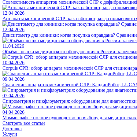
Совместимость аппаратов механической СЛР с дефибрилляцие
12.04.2026
Аппараты механической СЛР: как работают, когда применяются
12.04.2026
Денситометр для клиники: когда покупка оправдана? Сравнен
11.04.2026
Объёмы рынка медицинского оборудования в России: ключевы
10.04.2026
Corpuls CPR: обзор аппарата механической СЛР для стационар
09.04.2026
Сравнение аппаратов механической СЛР: КардиоРобот, LUCAS
07.04.2026
Спирометрия и пикфлоуметрия: оборудование для диагностик
04.04.2026
Маммографы: полное руководство по выбору для медицинских
Смотреть все статьи
Доставка
Услуги