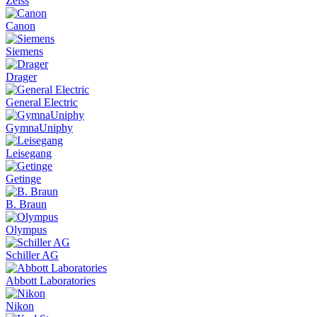
Zeiss
Canon
Siemens
Drager
General Electric
GymnaUniphy
Leisegang
Getinge
B. Braun
Olympus
Schiller AG
Abbott Laboratories
Nikon