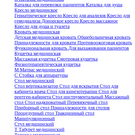
Каталка для перевозки пациентов
Каталка для душа
Кресло медицинское
Гериатрическое кресло
Кресло для анализов
Кресло для
гемодиализа
Донорское кресло
Кресло массажное
Кресло для душа и туалета
Кровать медицинская
Детская медицинская кровать
Общебольничная кровать
Принадлежности для кровати
Противоожоговая кровать
Функциональная кровать
Для выхаживания пациентов
Кушетка медицинская
Массажная кушетка
Смотровая кушетка
Физиотерапевтическая кушетка
М
Матрас медицинский
С
Стойка для аппаратуры
Стол медицинский
Стол вертикализатор
Стол для вскрытия
Стол для
кабинета врача
Стол для кинезотерапии
Стол для
рентген-кабинета
Стол инструментальный
Массажный
стол
Стол надкроватный
Перевязочный стол
Приборный стол
Принадлежности для столов
Процедурный стол
Тракционный стол
Манипуляционный
Стул медицинский
Т
Табурет медицинский
Тележка медицинская