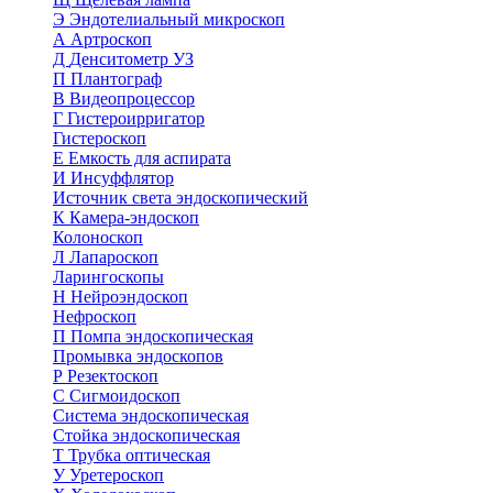
Э
Эндотелиальный микроскоп
А
Артроскоп
Д
Денситометр УЗ
П
Плантограф
В
Видеопроцессор
Г
Гистероирригатор
Гистероскоп
Е
Емкость для аспирата
И
Инсуффлятор
Источник света эндоскопический
К
Камера-эндоскоп
Колоноскоп
Л
Лапароскоп
Ларингоскопы
Н
Нейроэндоскоп
Нефроскоп
П
Помпа эндоскопическая
Промывка эндоскопов
Р
Резектоскоп
С
Сигмоидоскоп
Система эндоскопическая
Стойка эндоскопическая
Т
Трубка оптическая
У
Уретероскоп