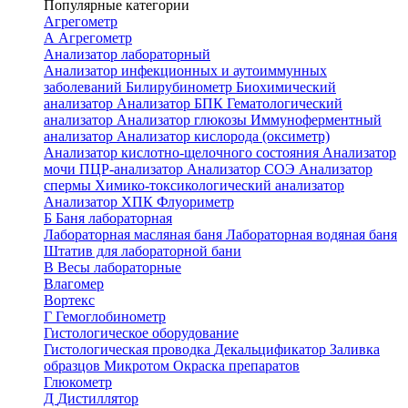
Популярные категории
Агрегометр
А
Агрегометр
Анализатор лабораторный
Анализатор инфекционных и аутоиммунных
заболеваний
Билирубинометр
Биохимический
анализатор
Анализатор БПК
Гематологический
анализатор
Анализатор глюкозы
Иммуноферментный
анализатор
Анализатор кислорода (оксиметр)
Анализатор кислотно-щелочного состояния
Анализатор
мочи
ПЦР-анализатор
Анализатор СОЭ
Анализатор
спермы
Химико-токсикологический анализатор
Анализатор ХПК
Флуориметр
Б
Баня лабораторная
Лабораторная масляная баня
Лабораторная водяная баня
Штатив для лабораторной бани
В
Весы лабораторные
Влагомер
Вортекс
Г
Гемоглобинометр
Гистологическое оборудование
Гистологическая проводка
Декальцификатор
Заливка
образцов
Микротом
Окраска препаратов
Глюкометр
Д
Дистиллятор