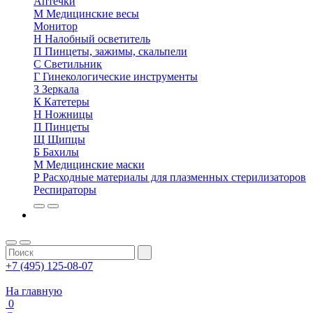
Аптечки
М
Медицинские весы
Монитор
Н
Налобный осветитель
П
Пинцеты, зажимы, скальпели
С
Светильник
Г
Гинекологические инструменты
З
Зеркала
К
Катетеры
Н
Ножницы
П
Пинцеты
Щ
Щипцы
Б
Бахилы
М
Медицинские маски
Р
Расходные материалы для плазменных стерилизаторов
Респираторы
+7 (495) 125-08-07
На главную
0