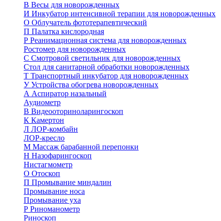
В
Весы для новорожденных
И
Инкубатор интенсивной терапии для новорожденных
О
Облучатель фототерапевтический
П
Палатка кислородная
Р
Реанимационная система для новорожденных
Ростомер для новорожденных
С
Смотровой светильник для новорожденных
Стол для санитарной обработки новорожденных
Т
Транспортный инкубатор для новорожденных
У
Устройства обогрева новорожденных
А
Аспиратор назальный
Аудиометр
В
Видеооториноларингоскоп
К
Камертон
Л
ЛОР-комбайн
ЛОР-кресло
М
Массаж барабанной перепонки
Н
Назофарингоскоп
Нистагмометр
О
Отоскоп
П
Промывание миндалин
Промывание носа
Промывание уха
Р
Риноманометр
Риноскоп