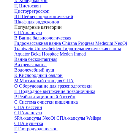
Х
Холедохоскоп
Ц
Цистоскоп
Цистоуретроскоп
Ш
Шейвер эндоскопический
Шкаф для эндоскопов
Популярные категории
СПА-капсула
В
Ванна бальнеологическая
Гидромассажная ванна
Chirana Progress
Medexim
NeoQi
Trautwein
Unbescheiden
Гидротерапевтическая ванна
Aquator
Beka Hospitec
Meden Inmed
Ванна бесконтактная
Вихревая ванна
Водолечебный душ
К
Кислородный баллон
М
Массажный стол для СПА
О
Оборудование для грязеподготовки
П
Подводное вытяжение позвоночника
Р
Реабилитационный бассейн
С
Система очистки кишечника
СПА-бассейн
СПА-капсула
SPA-капсулы NeoQi
СПА-капсулы Wellspa
СПА-кушетка
Г
Гастродуоденоскоп