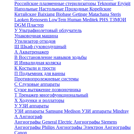
Российские плазменные стерилизаторы
Teknomar
Eryigit
Напольные
Настольные
Проходные
Корейские
Китайские
Baixiang
Biobase
Getinge
Matachana
Steris
Laoken
Renosem
LowTem
Human Meditek
PHS ТЗМОИ
DGM
Пластер
У
Ультрафиолетовый облучатель
Упаковочная машина
Утилизатор отходов
Ш
Шкаф суховоздушный
А
Акватренажер
В
Восстановление навыков ходьбы
И
Инвалидная коляска
К
Костыли и трости
П
Подъемник для ванны
Противопролежневые системы
С
Слуховые аппараты
Сухое вытяжение позвоночника
Т
Тренажер многофункциональный
Х
Ходунки и роллаторы
У
УЗИ аппараты
УЗИ аппараты Samsung Medison
УЗИ аппараты Mindray
А
Ангиограф
Ангиографы General Electric
Ангиографы Siemens
Ангиографы Philips
Ангиографы Электрон
Ангиографы
Canon