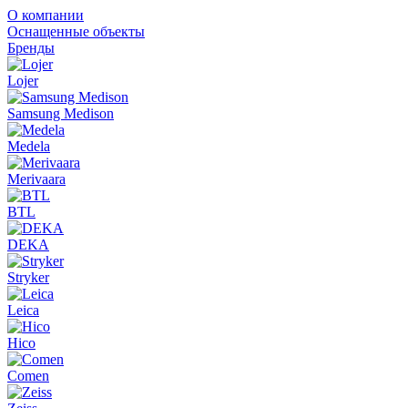
О компании
Оснащенные объекты
Бренды
Lojer
Samsung Medison
Medela
Merivaara
BTL
DEKA
Stryker
Leica
Hico
Comen