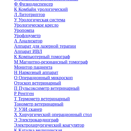
Ф
Физиодиспенсер
К
Комбайн урологический
Л
Литотриптор
У
Урологическая система
Урологическое кресло
Уропомпа
Урофлоуметр
А
Анализатор
Аппарат для лазерной терапии
Аппарат ИВЛ
К
Компьютерный томограф
М
Магнитно-резонансный томограф
Монитор пациента
Н
Наркозный аппарат
О
Операционный микроскоп
Отоскоп ветеринарный
П
Пульсоксиметр ветеринарный
Р
Рентген
Т
Термометр ветеринарный
Тонометр ветеринарный
У
УЗИ сканер
Х
Хирургический операционный стол
Э
Электрокардиограф
Электрохирургический коагулятор
К
Каталка медицинская