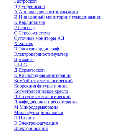
Гастроскоп
Д
Дуоденоскоп
А
Аппарат для контрпульсации
И
Инвазивный мониторинг гемодинамики
К
Кардиовизор
Р
Реограф
С
Стресс-система
Суточные мониторы АД
Х
Холтер
Э
Электрокардиограф
Электрокардиостимулятор
Эргометр
L
LPG
Д
Дерматоскоп
К
Кислородная мезотерапия
Комбайн косметологический
Коррекция фигуры и лица
Косметологическое кресло
Л
Лазер косметологический
Лимфодренаж и прессотерапия
М
Микродермабразия
Многофункциональный
П
Пилинг
Э
Электрокоагуляция
Электропорация