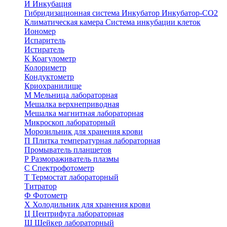
И
Инкубация
Гибридизационная система
Инкубатор
Инкубатор-СО2
Климатическая камера
Система инкубации клеток
Иономер
Испаритель
Истиратель
К
Коагулометр
Колориметр
Кондуктометр
Криохранилище
М
Мельница лабораторная
Мешалка верхнеприводная
Мешалка магнитная лабораторная
Микроскоп лабораторный
Морозильник для хранения крови
П
Плитка температурная лабораторная
Промыватель планшетов
Р
Размораживатель плазмы
С
Спектрофотометр
Т
Термостат лабораторный
Титратор
Ф
Фотометр
Х
Холодильник для хранения крови
Ц
Центрифуга лабораторная
Ш
Шейкер лабораторный