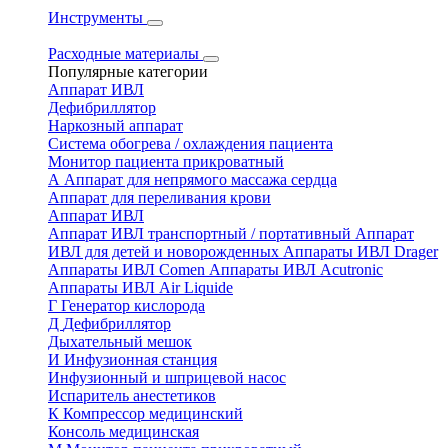
Инструменты
Расходные материалы
Популярные категории
Аппарат ИВЛ
Дефибриллятор
Наркозный аппарат
Система обогрева / охлаждения пациента
Монитор пациента прикроватный
А
Аппарат для непрямого массажа сердца
Аппарат для переливания крови
Аппарат ИВЛ
Аппарат ИВЛ транспортный / портативный
Аппарат
ИВЛ для детей и новорожденных
Аппараты ИВЛ Drager
Аппараты ИВЛ Comen
Аппараты ИВЛ Acutronic
Аппараты ИВЛ Air Liquide
Г
Генератор кислорода
Д
Дефибриллятор
Дыхательный мешок
И
Инфузионная станция
Инфузионный и шприцевой насос
Испаритель анестетиков
К
Компрессор медицинский
Консоль медицинская