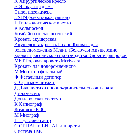
Х
Хирургическое кресло
Э
Эвакуатор дыма
Эндовидеокамера
ЭХВЧ (электрокоагулятор)
Г
Гинекологическое кресло
К
Кольпоскоп
Комбайн гинекологический
Кровать акушерская
Акушерская кровать Dixion
Кровать для
родовспоможения Медин (Беларусь)
Акушерские
кровати российского производства
Кровать для родов
МЕТ
Родовая кровать Merivaara
Кровать для новорожденного
М
Монитор фетальный
Ф
Фетальный допплер
C
Cфигмоманометр
Д
Диагностика опорно-двигательного аппарата
Динамометр
Доплеровская система
К
Капнограф
Комплекс БОС
М
Миограф
П
Пульсоксиметр
С
СИПАП и БИПАП аппараты
Система ТМС