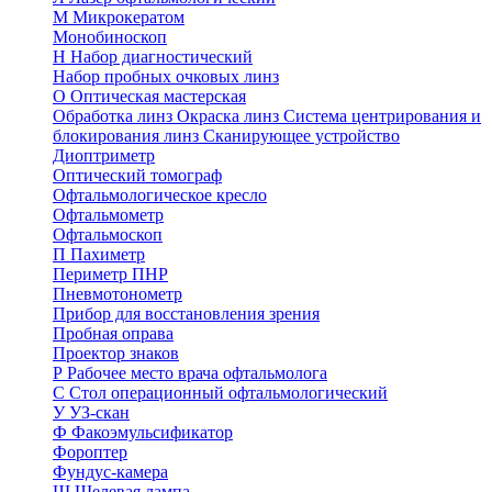
М
Микрокератом
Монобиноскоп
Н
Набор диагностический
Набор пробных очковых линз
О
Оптическая мастерская
Обработка линз
Окраска линз
Система центрирования и
блокирования линз
Сканирующее устройство
Диоптриметр
Оптический томограф
Офтальмологическое кресло
Офтальмометр
Офтальмоскоп
П
Пахиметр
Периметр ПНР
Пневмотонометр
Прибор для восстановления зрения
Пробная оправа
Проектор знаков
Р
Рабочее место врача офтальмолога
С
Стол операционный офтальмологический
У
УЗ-скан
Ф
Факоэмульсификатор
Фороптер
Фундус-камера
Щ
Щелевая лампа