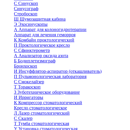
С
Синускоп
Синусограф
Стробоскоп
Ш
Шумозащитная кабина
Э
Эхосинускопы
А
Аппарат для колоногидротерапии
Аппарат для лечения геморроя
К
Комбайн проктологический
П
Проктологическое кресло
С
Сфинктерометр
А
Анализатор оксида азота
Б
Бодиплетизмограф
Бронхоскоп
И
Инсуффлятор-аспиратор (откашливатель)
П
Пульмонологическая лаборатория
С
Смокелайзер
Т
Торакоскоп
З
Зуботехническое оборудование
И
Ирригаторы
К
Компрессор стоматологический
Кресло стоматологическое
Л
Лазер стоматологический
С
Скалер
Т
Тумба стоматологическая
У
Установка стоматологическая