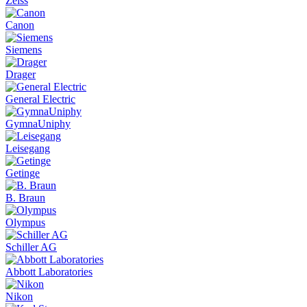
Zeiss
Canon
Siemens
Drager
General Electric
GymnaUniphy
Leisegang
Getinge
B. Braun
Olympus
Schiller AG
Abbott Laboratories
Nikon