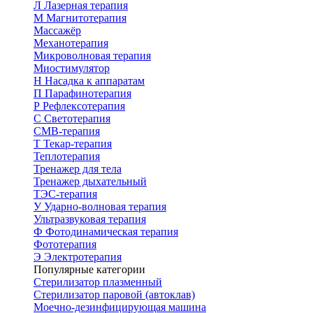
Л
Лазерная терапия
М
Магнитотерапия
Массажёр
Механотерапия
Микроволновая терапия
Миостимулятор
Н
Насадка к аппаратам
П
Парафинотерапия
Р
Рефлексотерапия
С
Светотерапия
СМВ-терапия
Т
Текар-терапия
Теплотерапия
Тренажер для тела
Тренажер дыхательный
ТЭС-терапия
У
Ударно-волновая терапия
Ультразвуковая терапия
Ф
Фотодинамическая терапия
Фототерапия
Э
Электротерапия
Популярные категории
Стерилизатор плазменный
Стерилизатор паровой (автоклав)
Моечно-дезинфицирующая машина