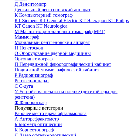
Д
Денситометр
Дентальный рентгеновский аппарат
К
Компьютерный томограф
КТ Siemens
КТ General Electric
КТ Электрон
КТ Philips
КТ Canon
КТ Neurologica
М
Магнитно-резонансный томограф (МРТ)
Маммограф
Мобильный рентгеновский аппарат
Н
Негатоскоп
О
Оборудование ядерной медицины
Ортопантомограф
П
Передвижной флюорографический кабинет
Подвижной маммографический кабинет
Р
Радиовизиограф
Рентген-аппарат
С
С-дуга
У
Устройства печати на пленке (дигитайзеры для
рентгена)
Ф
Флюорограф
Популярные категории
Рабочее место врача офтальмолога
А
Авторефрактометр
Б
Биометр оптический
К
Корнеотопограф
Л
Лазер офтальмологический