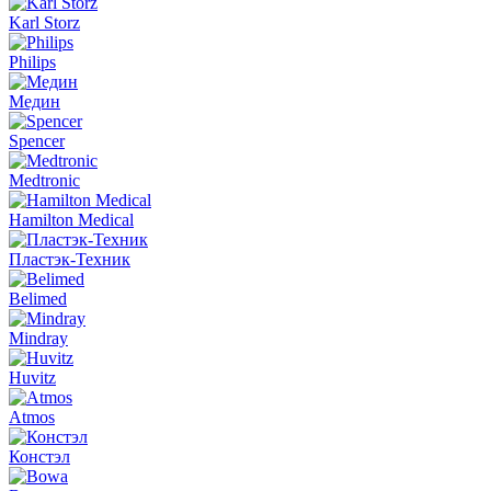
Karl Storz
Philips
Медин
Spencer
Medtronic
Hamilton Medical
Пластэк-Техник
Belimed
Mindray
Huvitz
Atmos
Констэл