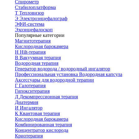
Спирометр
Стабилоплатформа
Т
Тепловизор
Э
Электроэнцефалограф
ЭФИ-система
Эхоэнцефалоскоп
Популярные категории
Магнитотерапия
Кислородная барокамера
H
Hilt-терапия
В
Вакуумная терапия
Водородная терапия
Генератор водорода / водородный ингалятор
Профессиональная установка
Водородная капсула
Аксессуары для водородной терапии
Г
Галотерапия
Гипокситерапия
Д
Декомпрессионная терапия
Диатермия
И
Ингалятор
К
Квантовая терапия
Кислородная барокамера
Комбинированная терапия
Концентратор кислорода
Криотерапия