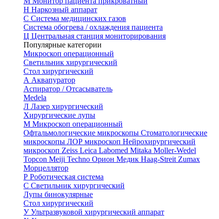
М
Монитор пациента прикроватный
Н
Наркозный аппарат
С
Система медицинских газов
Система обогрева / охлаждения пациента
Ц
Центральная станция мониторирования
Популярные категории
Микроскоп операционный
Светильник хирургический
Стол хирургический
А
Аквапуратор
Аспиратор / Отсасыватель
Medela
Л
Лазер хирургический
Хирургические лупы
М
Микроскоп операционный
Офтальмологические микроскопы
Стоматологические
микроскопы
ЛОР микроскоп
Нейрохирургический
микроскоп
Zeiss
Leica
Labomed
Mitaka
Moller-Wedel
Topcon
Meiji Techno
Орион Медик
Haag-Streit
Zumax
Морцеллятор
Р
Роботическая система
С
Светильник хирургический
Лупы бинокулярные
Стол хирургический
У
Ультразвуковой хирургический аппарат