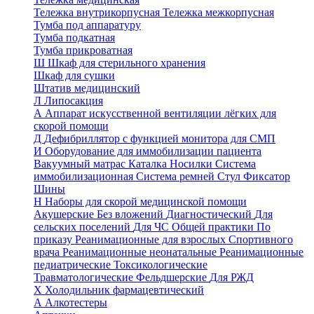
Тележка внутрикорпусная
Тележка межкорпусная
Тумба под аппаратуру
Тумба подкатная
Тумба прикроватная
Ш
Шкаф для стерильного хранения
Шкаф для сушки
Штатив медицинский
Л
Липосакция
А
Аппарат искусственной вентиляции лёгких для
скорой помощи
Д
Дефибриллятор с функцией монитора для СМП
И
Оборудование для иммобилизации пациента
Вакуумный матрас
Каталка
Носилки
Система
иммобилизационная
Система ремней
Стул
Фиксатор
Шины
Н
Наборы для скорой медицинской помощи
Акушерские
Без вложений
Диагностический
Для
сельских поселений
Для ЧС
Общей практики
По
приказу
Реанимационные для взрослых
Спортивного
врача
Реанимационные неонатальные
Реанимационные
педиатрические
Токсикологические
Травматологические
Фельдшерские
Для РЖД
Х
Холодильник фармацевтический
А
Алкотестеры