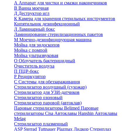
А
Аппарат для чистки и смазки наконечников
В
Ванна моечная
Д
Деструктор игл
К
Камера для хранения стерильных инструментов
Кипятильник дезинфекционный
Л
Ламинарный бокс
Ламинирование стерилизационных пакетов
М
Моечно-дезинфицирующая машина
Мойка для эндоскопов
Мойка с помпой
Мойка ультразвуковая
О
Облучатель бактерицидный
Очиститель воздуха
П
ПЦР-бокс
Р
Рециркулятор
С
Системы для обеззараживания
Стерилизатор воздушный (сухожар)
Стерилизатор для УЗИ-датчиков
Стерилизатор озоновый
Стерилизатор паровой (автоклав)
Паровые стерилизаторы Belimed
Паровые
стерилизаторы Cisa
Автоклавы Hanshin
Автоклавы
Melag
Стерилизатор плазменный
ASP Sterrad
Tuttnauer Plazmax
Лидкор Стериплаз