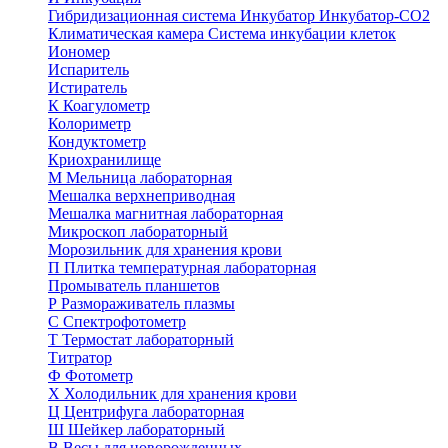
Гибридизационная система
Инкубатор
Инкубатор-СО2
Климатическая камера
Система инкубации клеток
Иономер
Испаритель
Истиратель
К
Коагулометр
Колориметр
Кондуктометр
Криохранилище
М
Мельница лабораторная
Мешалка верхнеприводная
Мешалка магнитная лабораторная
Микроскоп лабораторный
Морозильник для хранения крови
П
Плитка температурная лабораторная
Промыватель планшетов
Р
Размораживатель плазмы
С
Спектрофотометр
Т
Термостат лабораторный
Титратор
Ф
Фотометр
Х
Холодильник для хранения крови
Ц
Центрифуга лабораторная
Ш
Шейкер лабораторный
В
Весы для новорожденных