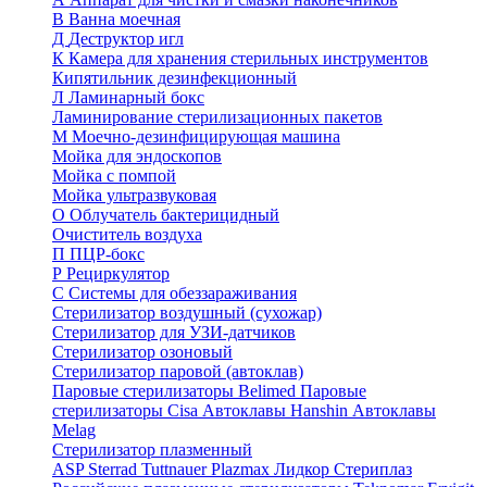
В
Ванна моечная
Д
Деструктор игл
К
Камера для хранения стерильных инструментов
Кипятильник дезинфекционный
Л
Ламинарный бокс
Ламинирование стерилизационных пакетов
М
Моечно-дезинфицирующая машина
Мойка для эндоскопов
Мойка с помпой
Мойка ультразвуковая
О
Облучатель бактерицидный
Очиститель воздуха
П
ПЦР-бокс
Р
Рециркулятор
С
Системы для обеззараживания
Стерилизатор воздушный (сухожар)
Стерилизатор для УЗИ-датчиков
Стерилизатор озоновый
Стерилизатор паровой (автоклав)
Паровые стерилизаторы Belimed
Паровые
стерилизаторы Cisa
Автоклавы Hanshin
Автоклавы
Melag
Стерилизатор плазменный
ASP Sterrad
Tuttnauer Plazmax
Лидкор Стериплаз