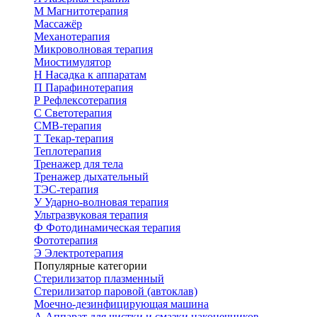
М
Магнитотерапия
Массажёр
Механотерапия
Микроволновая терапия
Миостимулятор
Н
Насадка к аппаратам
П
Парафинотерапия
Р
Рефлексотерапия
С
Светотерапия
СМВ-терапия
Т
Текар-терапия
Теплотерапия
Тренажер для тела
Тренажер дыхательный
ТЭС-терапия
У
Ударно-волновая терапия
Ультразвуковая терапия
Ф
Фотодинамическая терапия
Фототерапия
Э
Электротерапия
Популярные категории
Стерилизатор плазменный
Стерилизатор паровой (автоклав)
Моечно-дезинфицирующая машина
А
Аппарат для чистки и смазки наконечников