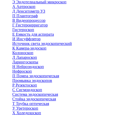
Э
Эндотелиальный микроскоп
А
Артроскоп
Д
Денситометр УЗ
П
Плантограф
В
Видеопроцессор
Г
Гистероирригатор
Гистероскоп
Е
Емкость для аспирата
И
Инсуффлятор
Источник света эндоскопический
К
Камера-эндоскоп
Колоноскоп
Л
Лапароскоп
Ларингоскопы
Н
Нейроэндоскоп
Нефроскоп
П
Помпа эндоскопическая
Промывка эндоскопов
Р
Резектоскоп
С
Сигмоидоскоп
Система эндоскопическая
Стойка эндоскопическая
Т
Трубка оптическая
У
Уретероскоп
Х
Холедохоскоп