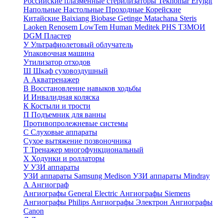
Российские плазменные стерилизаторы
Teknomar
Eryigit
Напольные
Настольные
Проходные
Корейские
Китайские
Baixiang
Biobase
Getinge
Matachana
Steris
Laoken
Renosem
LowTem
Human Meditek
PHS ТЗМОИ
DGM
Пластер
У
Ультрафиолетовый облучатель
Упаковочная машина
Утилизатор отходов
Ш
Шкаф суховоздушный
А
Акватренажер
В
Восстановление навыков ходьбы
И
Инвалидная коляска
К
Костыли и трости
П
Подъемник для ванны
Противопролежневые системы
С
Слуховые аппараты
Сухое вытяжение позвоночника
Т
Тренажер многофункциональный
Х
Ходунки и роллаторы
У
УЗИ аппараты
УЗИ аппараты Samsung Medison
УЗИ аппараты Mindray
А
Ангиограф
Ангиографы General Electric
Ангиографы Siemens
Ангиографы Philips
Ангиографы Электрон
Ангиографы
Canon