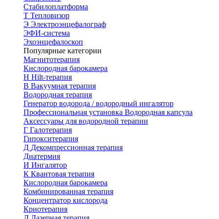
Стабилоплатформа
Т
Тепловизор
Э
Электроэнцефалограф
ЭФИ-система
Эхоэнцефалоскоп
Популярные категории
Магнитотерапия
Кислородная барокамера
H
Hilt-терапия
В
Вакуумная терапия
Водородная терапия
Генератор водорода / водородный ингалятор
Профессиональная установка
Водородная капсула
Аксессуары для водородной терапии
Г
Галотерапия
Гипокситерапия
Д
Декомпрессионная терапия
Диатермия
И
Ингалятор
К
Квантовая терапия
Кислородная барокамера
Комбинированная терапия
Концентратор кислорода
Криотерапия
Л
Лазерная терапия