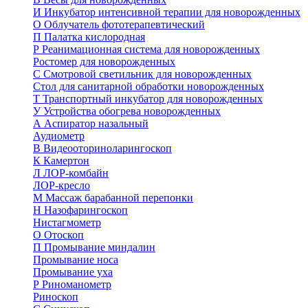
И
Инкубатор интенсивной терапии для новорожденных
О
Облучатель фототерапевтический
П
Палатка кислородная
Р
Реанимационная система для новорожденных
Ростомер для новорожденных
С
Смотровой светильник для новорожденных
Стол для санитарной обработки новорожденных
Т
Транспортный инкубатор для новорожденных
У
Устройства обогрева новорожденных
А
Аспиратор назальный
Аудиометр
В
Видеооториноларингоскоп
К
Камертон
Л
ЛОР-комбайн
ЛОР-кресло
М
Массаж барабанной перепонки
Н
Назофарингоскоп
Нистагмометр
О
Отоскоп
П
Промывание миндалин
Промывание носа
Промывание уха
Р
Риноманометр
Риноскоп