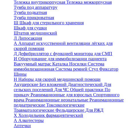
Тележка внутрикорпусная
Тележка межкорпусная
Тумба под аппаратуру
Тумба подкатная
Тумба прикроватная
Ш
Шкаф для стерильного хранения
Шкаф для сушки
Штатив медицинский
Л
Липосакция
А
Аппарат искусственной вентиляции лёгких для
скорой помощи
Д
Дефибриллятор с функцией монитора для СМП
И
Оборудование для иммобилизации пациента
Вакуумный матрас
Каталка
Носилки
Система
иммобилизационная
Система ремней
Стул
Фиксатор
Шины
Н
Наборы для скорой медицинской помощи
Акушерские
Без вложений
Диагностический
Для
сельских поселений
Для ЧС
Общей практики
По
приказу
Реанимационные для взрослых
Спортивного
врача
Реанимационные неонатальные
Реанимационные
педиатрические
Токсикологические
Травматологические
Фельдшерские
Для РЖД
Х
Холодильник фармацевтический
А
Алкотестеры
Аптечки