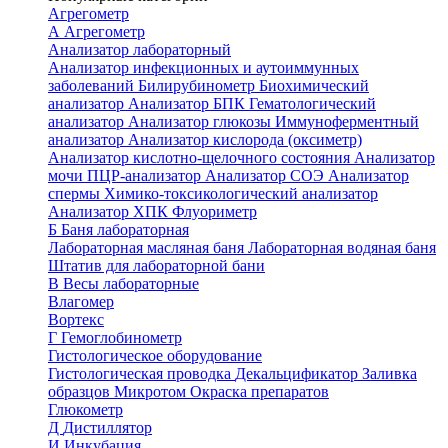
Агрегометр
А
Агрегометр
Анализатор лабораторный
Анализатор инфекционных и аутоиммунных
заболеваний
Билирубинометр
Биохимический
анализатор
Анализатор БПК
Гематологический
анализатор
Анализатор глюкозы
Иммуноферментный
анализатор
Анализатор кислорода (оксиметр)
Анализатор кислотно-щелочного состояния
Анализатор
мочи
ПЦР-анализатор
Анализатор СОЭ
Анализатор
спермы
Химико-токсикологический анализатор
Анализатор ХПК
Флуориметр
Б
Баня лабораторная
Лабораторная масляная баня
Лабораторная водяная баня
Штатив для лабораторной бани
В
Весы лабораторные
Влагомер
Вортекс
Г
Гемоглобинометр
Гистологическое оборудование
Гистологическая проводка
Декальцификатор
Заливка
образцов
Микротом
Окраска препаратов
Глюкометр
Д
Дистиллятор
И
Инкубация