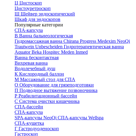
Ц
Цистоскоп
Цистоуретроскоп
Ш
Шейвер эндоскопический
Шкаф для эндоскопов
Популярные категории
СПА-капсула
В
Ванна бальнеологическая
Гидромассажная ванна
Chirana Progress
Medexim
NeoQi
Trautwein
Unbescheiden
Гидротерапевтическая ванна
Aquator
Beka Hospitec
Meden Inmed
Ванна бесконтактная
Вихревая ванна
Водолечебный душ
К
Кислородный баллон
М
Массажный стол для СПА
О
Оборудование для грязеподготовки
П
Подводное вытяжение позвоночника
Р
Реабилитационный бассейн
С
Система очистки кишечника
СПА-бассейн
СПА-капсула
SPA-капсулы NeoQi
СПА-капсулы Wellspa
СПА-кушетка
Г
Гастродуоденоскоп
Гастроскоп