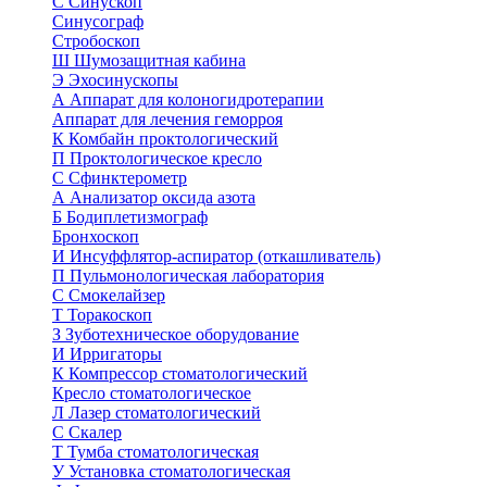
С
Синускоп
Синусограф
Стробоскоп
Ш
Шумозащитная кабина
Э
Эхосинускопы
А
Аппарат для колоногидротерапии
Аппарат для лечения геморроя
К
Комбайн проктологический
П
Проктологическое кресло
С
Сфинктерометр
А
Анализатор оксида азота
Б
Бодиплетизмограф
Бронхоскоп
И
Инсуффлятор-аспиратор (откашливатель)
П
Пульмонологическая лаборатория
С
Смокелайзер
Т
Торакоскоп
З
Зуботехническое оборудование
И
Ирригаторы
К
Компрессор стоматологический
Кресло стоматологическое
Л
Лазер стоматологический
С
Скалер
Т
Тумба стоматологическая
У
Установка стоматологическая