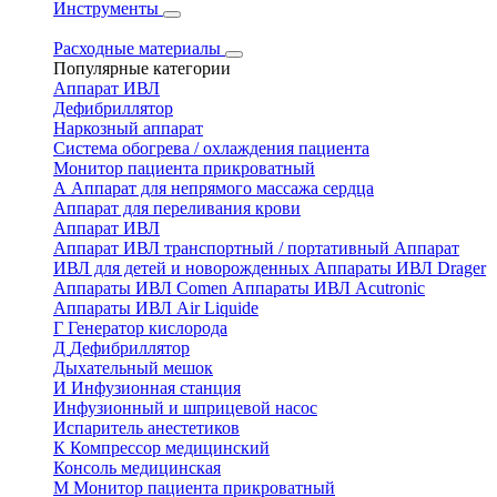
Инструменты
Расходные материалы
Популярные категории
Аппарат ИВЛ
Дефибриллятор
Наркозный аппарат
Система обогрева / охлаждения пациента
Монитор пациента прикроватный
А
Аппарат для непрямого массажа сердца
Аппарат для переливания крови
Аппарат ИВЛ
Аппарат ИВЛ транспортный / портативный
Аппарат
ИВЛ для детей и новорожденных
Аппараты ИВЛ Drager
Аппараты ИВЛ Comen
Аппараты ИВЛ Acutronic
Аппараты ИВЛ Air Liquide
Г
Генератор кислорода
Д
Дефибриллятор
Дыхательный мешок
И
Инфузионная станция
Инфузионный и шприцевой насос
Испаритель анестетиков
К
Компрессор медицинский
Консоль медицинская
М
Монитор пациента прикроватный