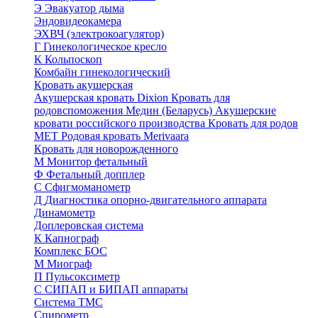
Э
Эвакуатор дыма
Эндовидеокамера
ЭХВЧ (электрокоагулятор)
Г
Гинекологическое кресло
К
Кольпоскоп
Комбайн гинекологический
Кровать акушерская
Акушерская кровать Dixion
Кровать для
родовспоможения Медин (Беларусь)
Акушерские
кровати российского производства
Кровать для родов
МЕТ
Родовая кровать Merivaara
Кровать для новорожденного
М
Монитор фетальный
Ф
Фетальный допплер
C
Cфигмоманометр
Д
Диагностика опорно-двигательного аппарата
Динамометр
Доплеровская система
К
Капнограф
Комплекс БОС
М
Миограф
П
Пульсоксиметр
С
СИПАП и БИПАП аппараты
Система ТМС
Спирометр