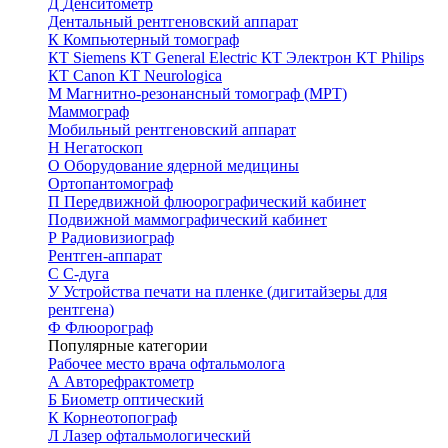
Д
Денситометр
Дентальный рентгеновский аппарат
К
Компьютерный томограф
КТ Siemens
КТ General Electric
КТ Электрон
КТ Philips
КТ Canon
КТ Neurologica
М
Магнитно-резонансный томограф (МРТ)
Маммограф
Мобильный рентгеновский аппарат
Н
Негатоскоп
О
Оборудование ядерной медицины
Ортопантомограф
П
Передвижной флюорографический кабинет
Подвижной маммографический кабинет
Р
Радиовизиограф
Рентген-аппарат
С
С-дуга
У
Устройства печати на пленке (дигитайзеры для
рентгена)
Ф
Флюорограф
Популярные категории
Рабочее место врача офтальмолога
А
Авторефрактометр
Б
Биометр оптический
К
Корнеотопограф
Л
Лазер офтальмологический