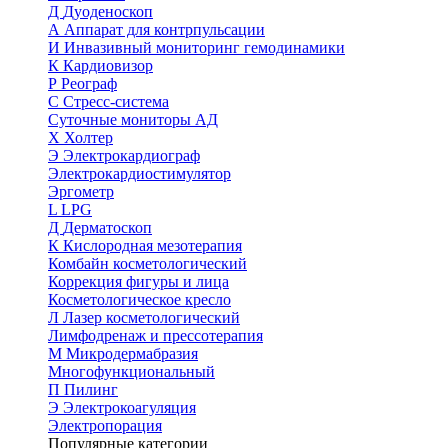
Д
Дуоденоскоп
А
Аппарат для контрпульсации
И
Инвазивный мониторинг гемодинамики
К
Кардиовизор
Р
Реограф
С
Стресс-система
Суточные мониторы АД
Х
Холтер
Э
Электрокардиограф
Электрокардиостимулятор
Эргометр
L
LPG
Д
Дерматоскоп
К
Кислородная мезотерапия
Комбайн косметологический
Коррекция фигуры и лица
Косметологическое кресло
Л
Лазер косметологический
Лимфодренаж и прессотерапия
М
Микродермабразия
Многофункциональный
П
Пилинг
Э
Электрокоагуляция
Электропорация
Популярные категории