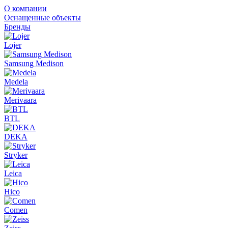
О компании
Оснащенные объекты
Бренды
Lojer
Samsung Medison
Medela
Merivaara
BTL
DEKA
Stryker
Leica
Hico
Comen