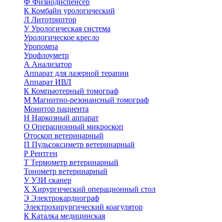
Ф
Физиодиспенсер
К
Комбайн урологический
Л
Литотриптор
У
Урологическая система
Урологическое кресло
Уропомпа
Урофлоуметр
А
Анализатор
Аппарат для лазерной терапии
Аппарат ИВЛ
К
Компьютерный томограф
М
Магнитно-резонансный томограф
Монитор пациента
Н
Наркозный аппарат
О
Операционный микроскоп
Отоскоп ветеринарный
П
Пульсоксиметр ветеринарный
Р
Рентген
Т
Термометр ветеринарный
Тонометр ветеринарный
У
УЗИ сканер
Х
Хирургический операционный стол
Э
Электрокардиограф
Электрохирургический коагулятор
К
Каталка медицинская