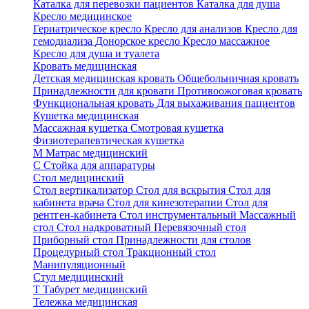
Каталка для перевозки пациентов
Каталка для душа
Кресло медицинское
Гериатрическое кресло
Кресло для анализов
Кресло для
гемодиализа
Донорское кресло
Кресло массажное
Кресло для душа и туалета
Кровать медицинская
Детская медицинская кровать
Общебольничная кровать
Принадлежности для кровати
Противоожоговая кровать
Функциональная кровать
Для выхаживания пациентов
Кушетка медицинская
Массажная кушетка
Смотровая кушетка
Физиотерапевтическая кушетка
М
Матрас медицинский
С
Стойка для аппаратуры
Стол медицинский
Стол вертикализатор
Стол для вскрытия
Стол для
кабинета врача
Стол для кинезотерапии
Стол для
рентген-кабинета
Стол инструментальный
Массажный
стол
Стол надкроватный
Перевязочный стол
Приборный стол
Принадлежности для столов
Процедурный стол
Тракционный стол
Манипуляционный
Стул медицинский
Т
Табурет медицинский
Тележка медицинская