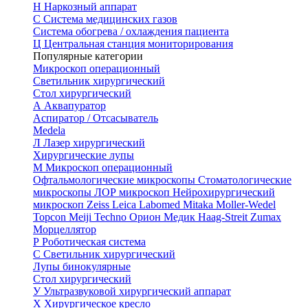
Н
Наркозный аппарат
С
Система медицинских газов
Система обогрева / охлаждения пациента
Ц
Центральная станция мониторирования
Популярные категории
Микроскоп операционный
Светильник хирургический
Стол хирургический
А
Аквапуратор
Аспиратор / Отсасыватель
Medela
Л
Лазер хирургический
Хирургические лупы
М
Микроскоп операционный
Офтальмологические микроскопы
Стоматологические
микроскопы
ЛОР микроскоп
Нейрохирургический
микроскоп
Zeiss
Leica
Labomed
Mitaka
Moller-Wedel
Topcon
Meiji Techno
Орион Медик
Haag-Streit
Zumax
Морцеллятор
Р
Роботическая система
С
Светильник хирургический
Лупы бинокулярные
Стол хирургический
У
Ультразвуковой хирургический аппарат
Х
Хирургическое кресло