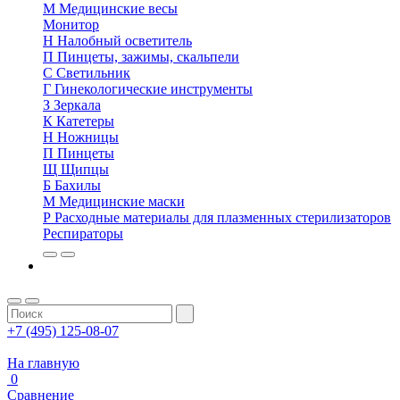
М
Медицинские весы
Монитор
Н
Налобный осветитель
П
Пинцеты, зажимы, скальпели
С
Светильник
Г
Гинекологические инструменты
З
Зеркала
К
Катетеры
Н
Ножницы
П
Пинцеты
Щ
Щипцы
Б
Бахилы
М
Медицинские маски
Р
Расходные материалы для плазменных стерилизаторов
Респираторы
+7 (495) 125-08-07
На главную
0
Сравнение