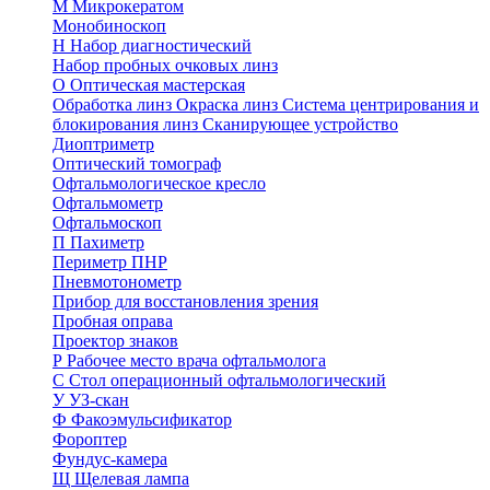
М
Микрокератом
Монобиноскоп
Н
Набор диагностический
Набор пробных очковых линз
О
Оптическая мастерская
Обработка линз
Окраска линз
Система центрирования и
блокирования линз
Сканирующее устройство
Диоптриметр
Оптический томограф
Офтальмологическое кресло
Офтальмометр
Офтальмоскоп
П
Пахиметр
Периметр ПНР
Пневмотонометр
Прибор для восстановления зрения
Пробная оправа
Проектор знаков
Р
Рабочее место врача офтальмолога
С
Стол операционный офтальмологический
У
УЗ-скан
Ф
Факоэмульсификатор
Фороптер
Фундус-камера
Щ
Щелевая лампа