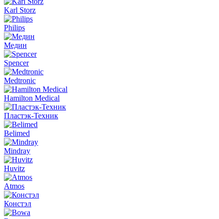
Karl Storz
Philips
Медин
Spencer
Medtronic
Hamilton Medical
Пластэк-Техник
Belimed
Mindray
Huvitz
Atmos
Констэл