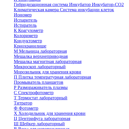
Гибридизационная система
Инкубатор
Инкубатор-СО2
Климатическая камера
Система инкубации клеток
Иономер
Испаритель
Истиратель
К
Коагулометр
Колориметр
Кондуктометр
Криохранилище
М
Мельница лабораторная
Мешалка верхнеприводная
Мешалка магнитная лабораторная
Микроскоп лабораторный
Морозильник для хранения крови
П
Плитка температурная лабораторная
Промыватель планшетов
Р
Размораживатель плазмы
С
Спектрофотометр
Т
Термостат лабораторный
Титратор
Ф
Фотометр
Х
Холодильник для хранения крови
Ц
Центрифуга лабораторная
Ш
Шейкер лабораторный
В
Весы для новорожденных