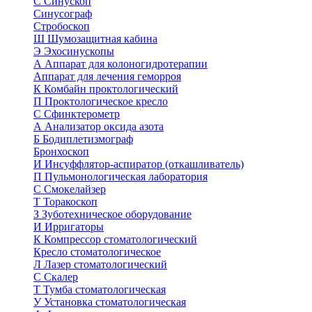
С
Синускоп
Синусограф
Стробоскоп
Ш
Шумозащитная кабина
Э
Эхосинускопы
А
Аппарат для колоногидротерапии
Аппарат для лечения геморроя
К
Комбайн проктологический
П
Проктологическое кресло
С
Сфинктерометр
А
Анализатор оксида азота
Б
Бодиплетизмограф
Бронхоскоп
И
Инсуффлятор-аспиратор (откашливатель)
П
Пульмонологическая лаборатория
С
Смокелайзер
Т
Торакоскоп
З
Зуботехническое оборудование
И
Ирригаторы
К
Компрессор стоматологический
Кресло стоматологическое
Л
Лазер стоматологический
С
Скалер
Т
Тумба стоматологическая
У
Установка стоматологическая