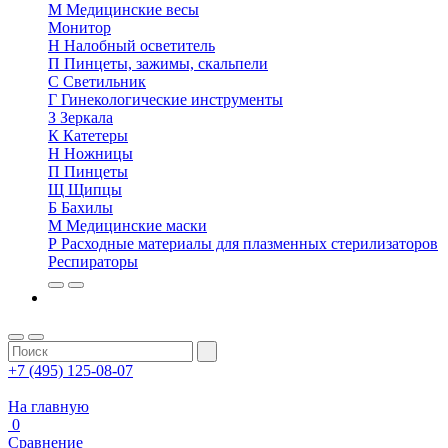
М
Медицинские весы
Монитор
Н
Налобный осветитель
П
Пинцеты, зажимы, скальпели
С
Светильник
Г
Гинекологические инструменты
З
Зеркала
К
Катетеры
Н
Ножницы
П
Пинцеты
Щ
Щипцы
Б
Бахилы
М
Медицинские маски
Р
Расходные материалы для плазменных стерилизаторов
Респираторы
+7 (495) 125-08-07
На главную
0
Сравнение