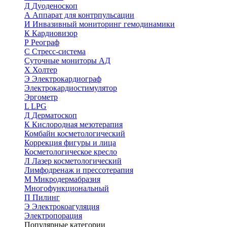
Д
Дуоденоскоп
А
Аппарат для контрпульсации
И
Инвазивный мониторинг гемодинамики
К
Кардиовизор
Р
Реограф
С
Стресс-система
Суточные мониторы АД
Х
Холтер
Э
Электрокардиограф
Электрокардиостимулятор
Эргометр
L
LPG
Д
Дерматоскоп
К
Кислородная мезотерапия
Комбайн косметологический
Коррекция фигуры и лица
Косметологическое кресло
Л
Лазер косметологический
Лимфодренаж и прессотерапия
М
Микродермабразия
Многофункциональный
П
Пилинг
Э
Электрокоагуляция
Электропорация
Популярные категории