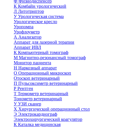
Ф
Физиодиспенсер
К
Комбайн урологический
Л
Литотриптор
У
Урологическая система
Урологическое кресло
Уропомпа
Урофлоуметр
А
Анализатор
Аппарат для лазерной терапии
Аппарат ИВЛ
К
Компьютерный томограф
М
Магнитно-резонансный томограф
Монитор пациента
Н
Наркозный аппарат
О
Операционный микроскоп
Отоскоп ветеринарный
П
Пульсоксиметр ветеринарный
Р
Рентген
Т
Термометр ветеринарный
Тонометр ветеринарный
У
УЗИ сканер
Х
Хирургический операционный стол
Э
Электрокардиограф
Электрохирургический коагулятор
К
Каталка медицинская