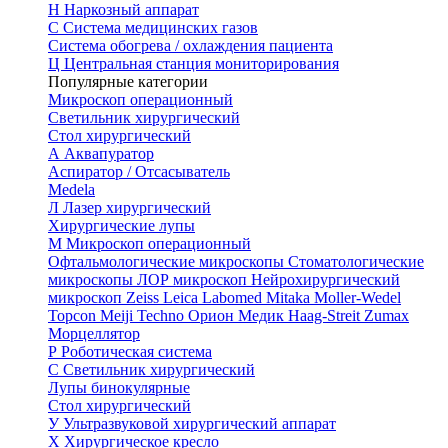
Н
Наркозный аппарат
С
Система медицинских газов
Система обогрева / охлаждения пациента
Ц
Центральная станция мониторирования
Популярные категории
Микроскоп операционный
Светильник хирургический
Стол хирургический
А
Аквапуратор
Аспиратор / Отсасыватель
Medela
Л
Лазер хирургический
Хирургические лупы
М
Микроскоп операционный
Офтальмологические микроскопы
Стоматологические
микроскопы
ЛОР микроскоп
Нейрохирургический
микроскоп
Zeiss
Leica
Labomed
Mitaka
Moller-Wedel
Topcon
Meiji Techno
Орион Медик
Haag-Streit
Zumax
Морцеллятор
Р
Роботическая система
С
Светильник хирургический
Лупы бинокулярные
Стол хирургический
У
Ультразвуковой хирургический аппарат
Х
Хирургическое кресло