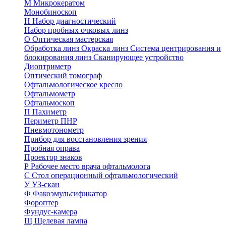
М
Микрокератом
Монобиноскоп
Н
Набор диагностический
Набор пробных очковых линз
О
Оптическая мастерская
Обработка линз
Окраска линз
Система центрирования и
блокирования линз
Сканирующее устройство
Диоптриметр
Оптический томограф
Офтальмологическое кресло
Офтальмометр
Офтальмоскоп
П
Пахиметр
Периметр ПНР
Пневмотонометр
Прибор для восстановления зрения
Пробная оправа
Проектор знаков
Р
Рабочее место врача офтальмолога
С
Стол операционный офтальмологический
У
УЗ-скан
Ф
Факоэмульсификатор
Фороптер
Фундус-камера
Щ
Щелевая лампа