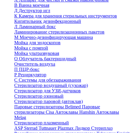
В
Ванна моечная
Д
Деструктор игл
К
Камера для хранения стерильных инструментов
Кипятильник дезинфекционный
Л
Ламинарный бокс
Ламинирование стерилизационных пакетов
М
Моечно-дезинфицирующая машина
Мойка для эндоскопов
Мойка с помпой
Мойка ультразвуковая
О
Облучатель бактерицидный
Очиститель воздуха
П
ПЦР-бокс
Р
Рециркулятор
С
Системы для обеззараживания
Стерилизатор воздушный (сухожар)
Стерилизатор для УЗИ-датчиков
Стерилизатор озоновый
Стерилизатор паровой (автоклав)
Паровые стерилизаторы Belimed
Паровые
стерилизаторы Cisa
Автоклавы Hanshin
Автоклавы
Melag
Стерилизатор плазменный
ASP Sterrad
Tuttnauer Plazmax
Лидкор Стериплаз