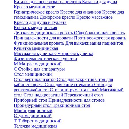
Каталка для перевозки пациентов
Каталка для душа
Кресло медицинское
Гериатрическое кресло
Кресло для анализов
Кресло для
гемодиализа
Донорское кресло
Кресло массажное
Кресло для душа и туалета
Кровать медицинская
Детская медицинская кровать
Общебольничная кровать
Принадлежности для кровати
Противоожоговая кровать
Функциональная кровать
Для выхаживания пациентов
Кушетка медицинская
Массажная кушетка
Смотровая кушетка
Физиотерапевтическая кушетка
М
Матрас медицинский
С
Стойка для аппаратуры
Стол медицинский
Стол вертикализатор
Стол для вскрытия
Стол для
кабинета врача
Стол для кинезотерапии
Стол для
рентген-кабинета
Стол инструментальный
Массажный
стол
Стол надкроватный
Перевязочный стол
Приборный стол
Принадлежности для столов
Процедурный стол
Тракционный стол
Манипуляционный
Стул медицинский
Т
Табурет медицинский
Тележка медицинская