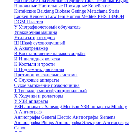
Российские плазменные стерилизаторы
Teknomar
Eryigit
Напольные
Настольные
Проходные
Корейские
Китайские
Baixiang
Biobase
Getinge
Matachana
Steris
Laoken
Renosem
LowTem
Human Meditek
PHS ТЗМОИ
DGM
Пластер
У
Ультрафиолетовый облучатель
Упаковочная машина
Утилизатор отходов
Ш
Шкаф суховоздушный
А
Акватренажер
В
Восстановление навыков ходьбы
И
Инвалидная коляска
К
Костыли и трости
П
Подъемник для ванны
Противопролежневые системы
С
Слуховые аппараты
Сухое вытяжение позвоночника
Т
Тренажер многофункциональный
Х
Ходунки и роллаторы
У
УЗИ аппараты
УЗИ аппараты Samsung Medison
УЗИ аппараты Mindray
А
Ангиограф
Ангиографы General Electric
Ангиографы Siemens
Ангиографы Philips
Ангиографы Электрон
Ангиографы
Canon