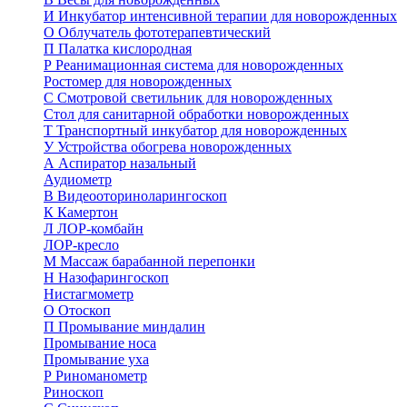
И
Инкубатор интенсивной терапии для новорожденных
О
Облучатель фототерапевтический
П
Палатка кислородная
Р
Реанимационная система для новорожденных
Ростомер для новорожденных
С
Смотровой светильник для новорожденных
Стол для санитарной обработки новорожденных
Т
Транспортный инкубатор для новорожденных
У
Устройства обогрева новорожденных
А
Аспиратор назальный
Аудиометр
В
Видеооториноларингоскоп
К
Камертон
Л
ЛОР-комбайн
ЛОР-кресло
М
Массаж барабанной перепонки
Н
Назофарингоскоп
Нистагмометр
О
Отоскоп
П
Промывание миндалин
Промывание носа
Промывание уха
Р
Риноманометр
Риноскоп