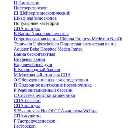
Ц
Цистоскоп
Цистоуретроскоп
Ш
Шейвер эндоскопический
Шкаф для эндоскопов
Популярные категории
СПА-капсула
В
Ванна бальнеологическая
Гидромассажная ванна
Chirana Progress
Medexim
NeoQi
Trautwein
Unbescheiden
Гидротерапевтическая ванна
Aquator
Beka Hospitec
Meden Inmed
Ванна бесконтактная
Вихревая ванна
Водолечебный душ
К
Кислородный баллон
М
Массажный стол для СПА
О
Оборудование для грязеподготовки
П
Подводное вытяжение позвоночника
Р
Реабилитационный бассейн
С
Система очистки кишечника
СПА-бассейн
СПА-капсула
SPA-капсулы NeoQi
СПА-капсулы Wellspa
СПА-кушетка
Г
Гастродуоденоскоп
Гастроскоп