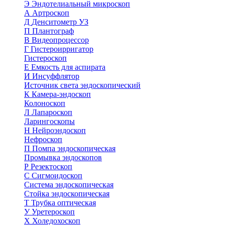
Э
Эндотелиальный микроскоп
А
Артроскоп
Д
Денситометр УЗ
П
Плантограф
В
Видеопроцессор
Г
Гистероирригатор
Гистероскоп
Е
Емкость для аспирата
И
Инсуффлятор
Источник света эндоскопический
К
Камера-эндоскоп
Колоноскоп
Л
Лапароскоп
Ларингоскопы
Н
Нейроэндоскоп
Нефроскоп
П
Помпа эндоскопическая
Промывка эндоскопов
Р
Резектоскоп
С
Сигмоидоскоп
Система эндоскопическая
Стойка эндоскопическая
Т
Трубка оптическая
У
Уретероскоп
Х
Холедохоскоп