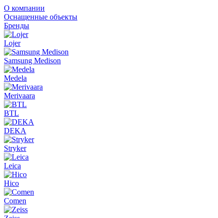
О компании
Оснащенные объекты
Бренды
Lojer
Samsung Medison
Medela
Merivaara
BTL
DEKA
Stryker
Leica
Hico
Comen