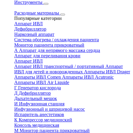
Инструменты
Расходные материалы
Популярные категории
Аппарат ИВЛ
Дефибриллятор
Наркозный аппарат
Система обогрева / охлаждения пациента
Монитор пациента прикроватный
А
Аппарат для непрямого массажа сердца
Аппарат для переливания крови
Аппарат ИВЛ
Аппарат ИВЛ транспортный / портативный
Аппарат
ИВЛ для детей и новорожденных
Аппараты ИВЛ Drager
Аппараты ИВЛ Comen
Аппараты ИВЛ Acutronic
Аппараты ИВЛ Air Liquide
Г
Генератор кислорода
Д
Дефибриллятор
Дыхательный мешок
И
Инфузионная станция
Инфузионный и шприцевой насос
Испаритель анестетиков
К
Компрессор медицинский
Консоль медицинская
М
Монитор пациента прикроватный