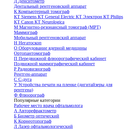
Д
Денситометр
Дентальный рентгеновский аппарат
К
Компьютерный томограф
КТ Siemens
КТ General Electric
КТ Электрон
КТ Philips
КТ Canon
КТ Neurologica
М
Магнитно-резонансный томограф (МРТ)
Маммограф
Мобильный рентгеновский аппарат
Н
Негатоскоп
О
Оборудование ядерной медицины
Ортопантомограф
П
Передвижной флюорографический кабинет
Подвижной маммографический кабинет
Р
Радиовизиограф
Рентген-аппарат
С
С-дуга
У
Устройства печати на пленке (дигитайзеры для
рентгена)
Ф
Флюорограф
Популярные категории
Рабочее место врача офтальмолога
А
Авторефрактометр
Б
Биометр оптический
К
Корнеотопограф
Л
Лазер офтальмологический