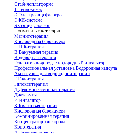
Стабилоплатформа
Т
Тепловизор
Э
Электроэнцефалограф
ЭФИ-система
Эхоэнцефалоскоп
Популярные категории
Магнитотерапия
Кислородная барокамера
H
Hilt-терапия
В
Вакуумная терапия
Водородная терапия
Генератор водорода / водородный ингалятор
Профессиональная установка
Водородная капсула
Аксессуары для водородной терапии
Г
Галотерапия
Гипокситерапия
Д
Декомпрессионная терапия
Диатермия
И
Ингалятор
К
Квантовая терапия
Кислородная барокамера
Комбинированная терапия
Концентратор кислорода
Криотерапия
Л
Лазерная терапия