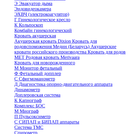
Э
Эвакуатор дыма
Эндовидеокамера
ЭХВЧ (электрокоагулятор)
Г
Гинекологическое кресло
К
Кольпоскоп
Комбайн гинекологический
Кровать акушерская
Акушерская кровать Dixion
Кровать для
родовспоможения Медин (Беларусь)
Акушерские
кровати российского производства
Кровать для родов
МЕТ
Родовая кровать Merivaara
Кровать для новорожденного
М
Монитор фетальный
Ф
Фетальный допплер
C
Cфигмоманометр
Д
Диагностика опорно-двигательного аппарата
Динамометр
Доплеровская система
К
Капнограф
Комплекс БОС
М
Миограф
П
Пульсоксиметр
С
СИПАП и БИПАП аппараты
Система ТМС
Спирометр