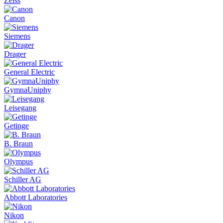
Zeiss
Canon
Siemens
Drager
General Electric
GymnaUniphy
Leisegang
Getinge
B. Braun
Olympus
Schiller AG
Abbott Laboratories
Nikon