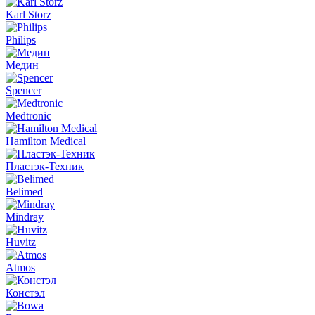
Karl Storz
Philips
Медин
Spencer
Medtronic
Hamilton Medical
Пластэк-Техник
Belimed
Mindray
Huvitz
Atmos
Констэл