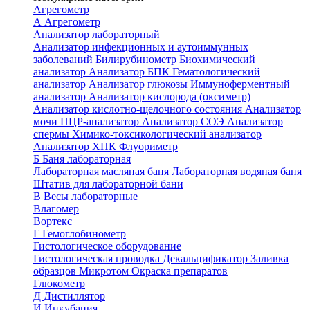
Агрегометр
А
Агрегометр
Анализатор лабораторный
Анализатор инфекционных и аутоиммунных
заболеваний
Билирубинометр
Биохимический
анализатор
Анализатор БПК
Гематологический
анализатор
Анализатор глюкозы
Иммуноферментный
анализатор
Анализатор кислорода (оксиметр)
Анализатор кислотно-щелочного состояния
Анализатор
мочи
ПЦР-анализатор
Анализатор СОЭ
Анализатор
спермы
Химико-токсикологический анализатор
Анализатор ХПК
Флуориметр
Б
Баня лабораторная
Лабораторная масляная баня
Лабораторная водяная баня
Штатив для лабораторной бани
В
Весы лабораторные
Влагомер
Вортекс
Г
Гемоглобинометр
Гистологическое оборудование
Гистологическая проводка
Декальцификатор
Заливка
образцов
Микротом
Окраска препаратов
Глюкометр
Д
Дистиллятор
И
Инкубация