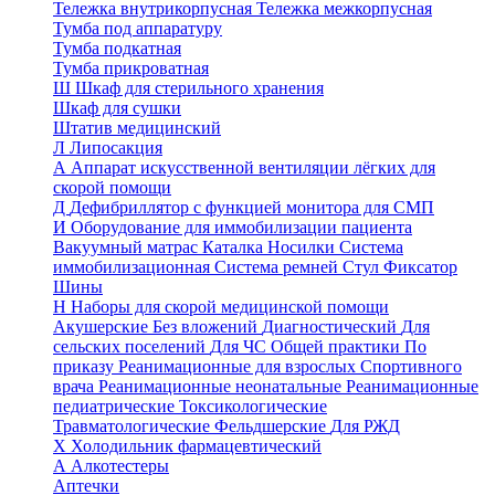
Тележка внутрикорпусная
Тележка межкорпусная
Тумба под аппаратуру
Тумба подкатная
Тумба прикроватная
Ш
Шкаф для стерильного хранения
Шкаф для сушки
Штатив медицинский
Л
Липосакция
А
Аппарат искусственной вентиляции лёгких для
скорой помощи
Д
Дефибриллятор с функцией монитора для СМП
И
Оборудование для иммобилизации пациента
Вакуумный матрас
Каталка
Носилки
Система
иммобилизационная
Система ремней
Стул
Фиксатор
Шины
Н
Наборы для скорой медицинской помощи
Акушерские
Без вложений
Диагностический
Для
сельских поселений
Для ЧС
Общей практики
По
приказу
Реанимационные для взрослых
Спортивного
врача
Реанимационные неонатальные
Реанимационные
педиатрические
Токсикологические
Травматологические
Фельдшерские
Для РЖД
Х
Холодильник фармацевтический
А
Алкотестеры
Аптечки