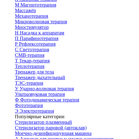
М
Магнитотерапия
Массажёр
Механотерапия
Микроволновая терапия
Миостимулятор
Н
Насадка к аппаратам
П
Парафинотерапия
Р
Рефлексотерапия
С
Светотерапия
СМВ-терапия
Т
Текар-терапия
Теплотерапия
Тренажер для тела
Тренажер дыхательный
ТЭС-терапия
У
Ударно-волновая терапия
Ультразвуковая терапия
Ф
Фотодинамическая терапия
Фототерапия
Э
Электротерапия
Популярные категории
Стерилизатор плазменный
Стерилизатор паровой (автоклав)
Моечно-дезинфицирующая машина
А
Аппарат для чистки и смазки наконечников