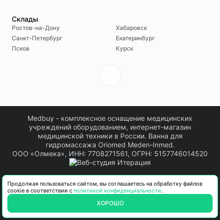
Склады
Ростов-на-Дону
Хабаровск
Санкт-Петербург
Екатеринбург
Псков
Курск
Medbuy - комплексное оснащение медицинских
учреждений оборудованием, интернет-магазин
медицинской техники в России. Ванна для
гидромассажа Oriomed Meden-Inmed.
ООО «Олмека», ИНН: 7708271561, ОГРН: 5157746014520
Информация о товарах, размещенная на сайте, носит информационный
Продолжая пользоваться сайтом, вы соглашаетесь на обработку файлов
характер. Актуальные технические характеристики, комплектация, сроки
cookie в соответствии с
политикой конфиденциальности
.
поставки и стоимость товара уточняются в коммерческом предложении.
Производитель может вносить изменения в характеристики, внешний вид и
ХОРОШО
комплектацию товара. Окончательные условия поставки определяются на
основании согласованных сторонами документов.