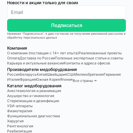
Новости и акции только для своих
Подписаться
Нажимая “Подписаться”, я даю согласие на получение рекламной рассылки и
обработку персональных данных
Компания
О компании (поставщик с 14+ лет опыта)
Реализованные проекты
Оплата
Доставка по России
Полезные экспертные статьи и советы
Карьера и актуальные вакансии
Контакты и адреса офисов
Производители медоборудования
Россия
Беларусь
Китай
Швейцария
США
Великобритания
Германия
Италия
Франция
Южная Корея
Япония
Все страны 🠆
Каталог медоборудования
Анестезиология и реанимация
Акушерство и гинекология
Стерилизации и дезинфекции
УЗИ-аппараты
Физиотерапия
Функциональная диагностика
Хирургия
Рентгенология
Реабилитация