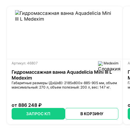
Артикул: 46807
Medexim
А
Гидромассажная ванна Aquadelicia Mini III L
Medexim
Габаритные размеры (ДхШхВ): 2185х800х-885-905 мм, объем
Г
максимальный: 270 л, объем полезный: 200 л, вес: 147 кг.
м
от 886 248 ₽
ЗАПРОС КП
В КОРЗИНУ