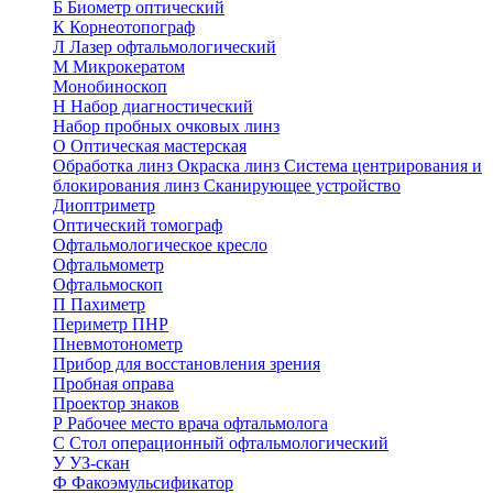
Б
Биометр оптический
К
Корнеотопограф
Л
Лазер офтальмологический
М
Микрокератом
Монобиноскоп
Н
Набор диагностический
Набор пробных очковых линз
О
Оптическая мастерская
Обработка линз
Окраска линз
Система центрирования и
блокирования линз
Сканирующее устройство
Диоптриметр
Оптический томограф
Офтальмологическое кресло
Офтальмометр
Офтальмоскоп
П
Пахиметр
Периметр ПНР
Пневмотонометр
Прибор для восстановления зрения
Пробная оправа
Проектор знаков
Р
Рабочее место врача офтальмолога
С
Стол операционный офтальмологический
У
УЗ-скан
Ф
Факоэмульсификатор