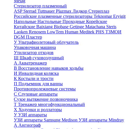
Melag
Стерилизатор плазменный
ASP Sterrad
Tuttnauer Plazmax
Лидкор Стериплаз
Российские плазменные стерилизаторы
Teknomar
Eryigit
Напольные
Настольные
Проходные
Корейские
Китайские
Baixiang
Biobase
Getinge
Matachana
Steris
Laoken
Renosem
LowTem
Human Meditek
PHS ТЗМОИ
DGM
Пластер
У
Ультрафиолетовый облучатель
Упаковочная машина
Утилизатор отходов
Ш
Шкаф суховоздушный
А
Акватренажер
В
Восстановление навыков ходьбы
И
Инвалидная коляска
К
Костыли и трости
П
Подъемник для ванны
Противопролежневые системы
С
Слуховые аппараты
Сухое вытяжение позвоночника
Т
Тренажер многофункциональный
Х
Ходунки и роллаторы
У
УЗИ аппараты
УЗИ аппараты Samsung Medison
УЗИ аппараты Mindray
А
Ангиограф