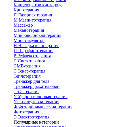
Концентратор кислорода
Криотерапия
Л
Лазерная терапия
М
Магнитотерапия
Массажёр
Механотерапия
Микроволновая терапия
Миостимулятор
Н
Насадка к аппаратам
П
Парафинотерапия
Р
Рефлексотерапия
С
Светотерапия
СМВ-терапия
Т
Текар-терапия
Теплотерапия
Тренажер для тела
Тренажер дыхательный
ТЭС-терапия
У
Ударно-волновая терапия
Ультразвуковая терапия
Ф
Фотодинамическая терапия
Фототерапия
Э
Электротерапия
Популярные категории