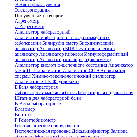
Э
Электрокоагуляция
Электропорация
Популярные категории
Агрегометр
А
Агрегометр
Анализатор лабораторный
Анализатор инфекционных и аутоиммунных
заболеваний
Билирубинометр
Биохимический
анализатор
Анализатор БПК
Гематологический
анализатор
Анализатор глюкозы
Иммуноферментный
анализатор
Анализатор кислорода (оксиметр)
Анализатор кислотно-щелочного состояния
Анализатор
мочи
ПЦР-анализатор
Анализатор СОЭ
Анализатор
спермы
Химико-токсикологический анализатор
Анализатор ХПК
Флуориметр
Б
Баня лабораторная
Лабораторная масляная баня
Лабораторная водяная баня
Штатив для лабораторной бани
В
Весы лабораторные
Влагомер
Вортекс
Г
Гемоглобинометр
Гистологическое оборудование
Гистологическая проводка
Декальцификатор
Заливка
образцов
Микротом
Окраска препаратов