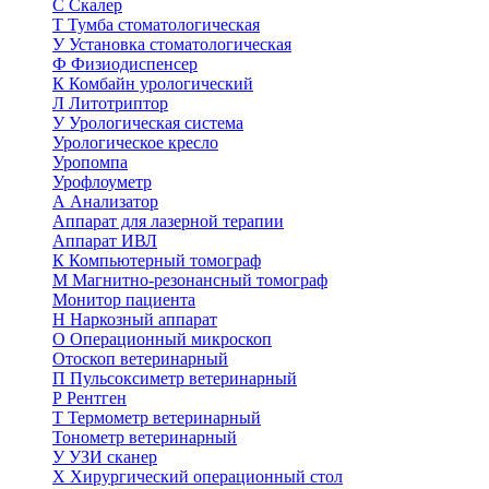
С
Скалер
Т
Тумба стоматологическая
У
Установка стоматологическая
Ф
Физиодиспенсер
К
Комбайн урологический
Л
Литотриптор
У
Урологическая система
Урологическое кресло
Уропомпа
Урофлоуметр
А
Анализатор
Аппарат для лазерной терапии
Аппарат ИВЛ
К
Компьютерный томограф
М
Магнитно-резонансный томограф
Монитор пациента
Н
Наркозный аппарат
О
Операционный микроскоп
Отоскоп ветеринарный
П
Пульсоксиметр ветеринарный
Р
Рентген
Т
Термометр ветеринарный
Тонометр ветеринарный
У
УЗИ сканер
Х
Хирургический операционный стол