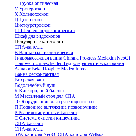
Т
Трубка оптическая
У
Уретероскоп
Х
Холедохоскоп
Ц
Цистоскоп
Цистоуретроскоп
Ш
Шейвер эндоскопический
Шкаф для эндоскопов
Популярные категории
СПА-капсула
В
Ванна бальнеологическая
Гидромассажная ванна
Chirana Progress
Medexim
NeoQi
Trautwein
Unbescheiden
Гидротерапевтическая ванна
Aquator
Beka Hospitec
Meden Inmed
Ванна бесконтактная
Вихревая ванна
Водолечебный душ
К
Кислородный баллон
М
Массажный стол для СПА
О
Оборудование для грязеподготовки
П
Подводное вытяжение позвоночника
Р
Реабилитационный бассейн
С
Система очистки кишечника
СПА-бассейн
СПА-капсула
SPA-капсулы NeoQi
СПА-капсулы Wellspa