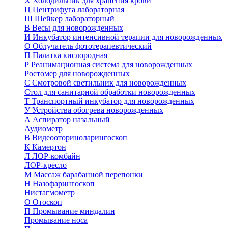
Х
Холодильник для хранения крови
Ц
Центрифуга лабораторная
Ш
Шейкер лабораторный
В
Весы для новорожденных
И
Инкубатор интенсивной терапии для новорожденных
О
Облучатель фототерапевтический
П
Палатка кислородная
Р
Реанимационная система для новорожденных
Ростомер для новорожденных
С
Смотровой светильник для новорожденных
Стол для санитарной обработки новорожденных
Т
Транспортный инкубатор для новорожденных
У
Устройства обогрева новорожденных
А
Аспиратор назальный
Аудиометр
В
Видеооториноларингоскоп
К
Камертон
Л
ЛОР-комбайн
ЛОР-кресло
М
Массаж барабанной перепонки
Н
Назофарингоскоп
Нистагмометр
О
Отоскоп
П
Промывание миндалин
Промывание носа