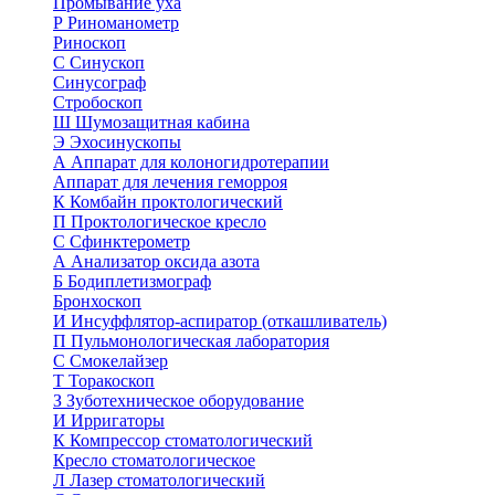
Промывание уха
Р
Риноманометр
Риноскоп
С
Синускоп
Синусограф
Стробоскоп
Ш
Шумозащитная кабина
Э
Эхосинускопы
А
Аппарат для колоногидротерапии
Аппарат для лечения геморроя
К
Комбайн проктологический
П
Проктологическое кресло
С
Сфинктерометр
А
Анализатор оксида азота
Б
Бодиплетизмограф
Бронхоскоп
И
Инсуффлятор-аспиратор (откашливатель)
П
Пульмонологическая лаборатория
С
Смокелайзер
Т
Торакоскоп
З
Зуботехническое оборудование
И
Ирригаторы
К
Компрессор стоматологический
Кресло стоматологическое
Л
Лазер стоматологический