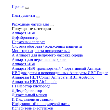
Прочее
Инструменты
Расходные материалы
Популярные категории
Аппарат ИВЛ
Дефибриллятор
Наркозный аппарат
Система обогрева / охлаждения пациента
Монитор пациента прикроватный
А
Аппарат для непрямого массажа сердца
Аппарат для переливания крови
Аппарат ИВЛ
Аппарат ИВЛ транспортный / портативный
Аппарат
ИВЛ для детей и новорожденных
Аппараты ИВЛ Drager
Аппараты ИВЛ Comen
Аппараты ИВЛ Acutronic
Аппараты ИВЛ Air Liquide
Г
Генератор кислорода
Д
Дефибриллятор
Дыхательный мешок
И
Инфузионная станция
Инфузионный и шприцевой насос
Испаритель анестетиков