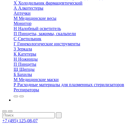
Х
Холодильник фармацевтический
А
Алкотестеры
Аптечки
М
Медицинские весы
Монитор
Н
Налобный осветитель
П
Пинцеты, зажимы, скальпели
С
Светильник
Г
Гинекологические инструменты
З
Зеркала
К
Катетеры
Н
Ножницы
П
Пинцеты
Щ
Щипцы
Б
Бахилы
М
Медицинские маски
Р
Расходные материалы для плазменных стерилизаторов
Респираторы
+7 (495) 125-08-07