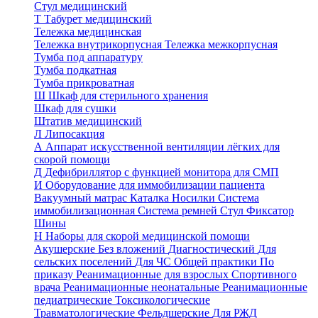
Стул медицинский
Т
Табурет медицинский
Тележка медицинская
Тележка внутрикорпусная
Тележка межкорпусная
Тумба под аппаратуру
Тумба подкатная
Тумба прикроватная
Ш
Шкаф для стерильного хранения
Шкаф для сушки
Штатив медицинский
Л
Липосакция
А
Аппарат искусственной вентиляции лёгких для
скорой помощи
Д
Дефибриллятор с функцией монитора для СМП
И
Оборудование для иммобилизации пациента
Вакуумный матрас
Каталка
Носилки
Система
иммобилизационная
Система ремней
Стул
Фиксатор
Шины
Н
Наборы для скорой медицинской помощи
Акушерские
Без вложений
Диагностический
Для
сельских поселений
Для ЧС
Общей практики
По
приказу
Реанимационные для взрослых
Спортивного
врача
Реанимационные неонатальные
Реанимационные
педиатрические
Токсикологические
Травматологические
Фельдшерские
Для РЖД