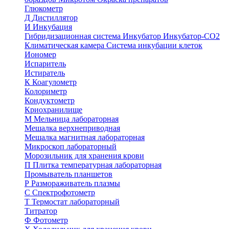
Глюкометр
Д
Дистиллятор
И
Инкубация
Гибридизационная система
Инкубатор
Инкубатор-СО2
Климатическая камера
Система инкубации клеток
Иономер
Испаритель
Истиратель
К
Коагулометр
Колориметр
Кондуктометр
Криохранилище
М
Мельница лабораторная
Мешалка верхнеприводная
Мешалка магнитная лабораторная
Микроскоп лабораторный
Морозильник для хранения крови
П
Плитка температурная лабораторная
Промыватель планшетов
Р
Размораживатель плазмы
С
Спектрофотометр
Т
Термостат лабораторный
Титратор
Ф
Фотометр