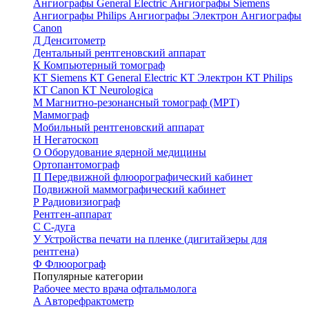
Ангиографы General Electric
Ангиографы Siemens
Ангиографы Philips
Ангиографы Электрон
Ангиографы
Canon
Д
Денситометр
Дентальный рентгеновский аппарат
К
Компьютерный томограф
КТ Siemens
КТ General Electric
КТ Электрон
КТ Philips
КТ Canon
КТ Neurologica
М
Магнитно-резонансный томограф (МРТ)
Маммограф
Мобильный рентгеновский аппарат
Н
Негатоскоп
О
Оборудование ядерной медицины
Ортопантомограф
П
Передвижной флюорографический кабинет
Подвижной маммографический кабинет
Р
Радиовизиограф
Рентген-аппарат
С
С-дуга
У
Устройства печати на пленке (дигитайзеры для
рентгена)
Ф
Флюорограф
Популярные категории
Рабочее место врача офтальмолога
А
Авторефрактометр