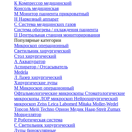
К
Компрессор медицинский
Консоль медицинская
М
Монитор пациента прикроватный
Н
Наркозный аппарат
С
Система медицинских газов
Система обогрева / охлаждения пациента
Ц
Центральная станция мониторирования
Популярные категории
Микроскоп операционный
Светильник хирургический
Стол хирургический
А
Аквапуратор
Аспиратор / Отсасыватель
Medela
Л
Лазер хирургический
Хирургические лупы
М
Микроскоп операционный
Офтальмологические микроскопы
Стоматологические
микроскопы
ЛОР микроскоп
Нейрохирургический
микроскоп
Zeiss
Leica
Labomed
Mitaka
Moller-Wedel
Topcon
Meiji Techno
Орион Медик
Haag-Streit
Zumax
Морцеллятор
Р
Роботическая система
С
Светильник хирургический
Лупы бинокулярные