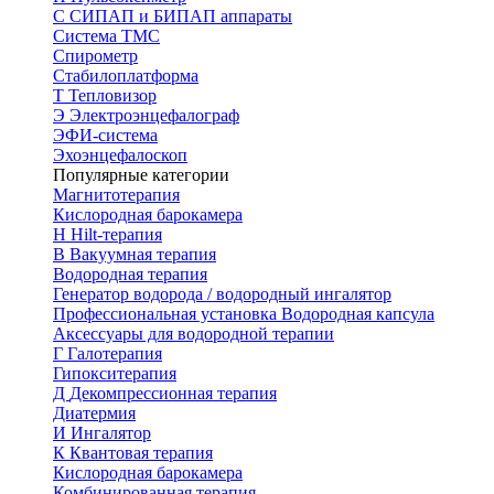
С
СИПАП и БИПАП аппараты
Система ТМС
Спирометр
Стабилоплатформа
Т
Тепловизор
Э
Электроэнцефалограф
ЭФИ-система
Эхоэнцефалоскоп
Популярные категории
Магнитотерапия
Кислородная барокамера
H
Hilt-терапия
В
Вакуумная терапия
Водородная терапия
Генератор водорода / водородный ингалятор
Профессиональная установка
Водородная капсула
Аксессуары для водородной терапии
Г
Галотерапия
Гипокситерапия
Д
Декомпрессионная терапия
Диатермия
И
Ингалятор
К
Квантовая терапия
Кислородная барокамера
Комбинированная терапия