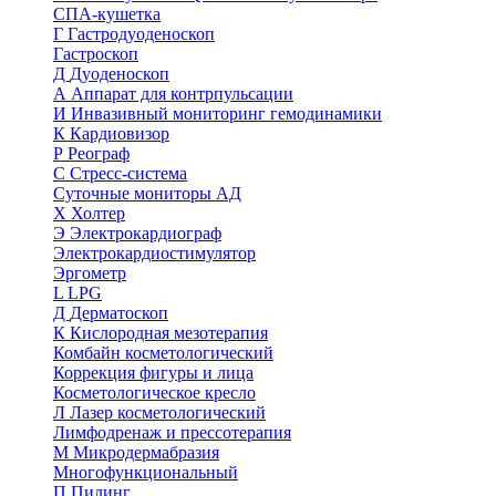
СПА-кушетка
Г
Гастродуоденоскоп
Гастроскоп
Д
Дуоденоскоп
А
Аппарат для контрпульсации
И
Инвазивный мониторинг гемодинамики
К
Кардиовизор
Р
Реограф
С
Стресс-система
Суточные мониторы АД
Х
Холтер
Э
Электрокардиограф
Электрокардиостимулятор
Эргометр
L
LPG
Д
Дерматоскоп
К
Кислородная мезотерапия
Комбайн косметологический
Коррекция фигуры и лица
Косметологическое кресло
Л
Лазер косметологический
Лимфодренаж и прессотерапия
М
Микродермабразия
Многофункциональный
П
Пилинг