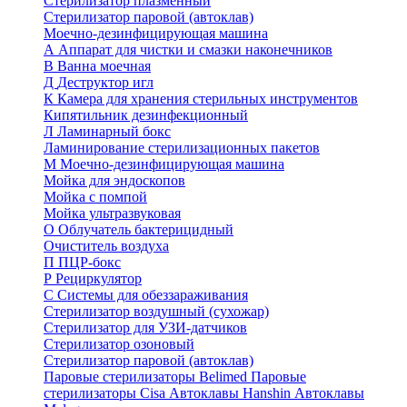
Стерилизатор плазменный
Стерилизатор паровой (автоклав)
Моечно-дезинфицирующая машина
А
Аппарат для чистки и смазки наконечников
В
Ванна моечная
Д
Деструктор игл
К
Камера для хранения стерильных инструментов
Кипятильник дезинфекционный
Л
Ламинарный бокс
Ламинирование стерилизационных пакетов
М
Моечно-дезинфицирующая машина
Мойка для эндоскопов
Мойка с помпой
Мойка ультразвуковая
О
Облучатель бактерицидный
Очиститель воздуха
П
ПЦР-бокс
Р
Рециркулятор
С
Системы для обеззараживания
Стерилизатор воздушный (сухожар)
Стерилизатор для УЗИ-датчиков
Стерилизатор озоновый
Стерилизатор паровой (автоклав)
Паровые стерилизаторы Belimed
Паровые
стерилизаторы Cisa
Автоклавы Hanshin
Автоклавы