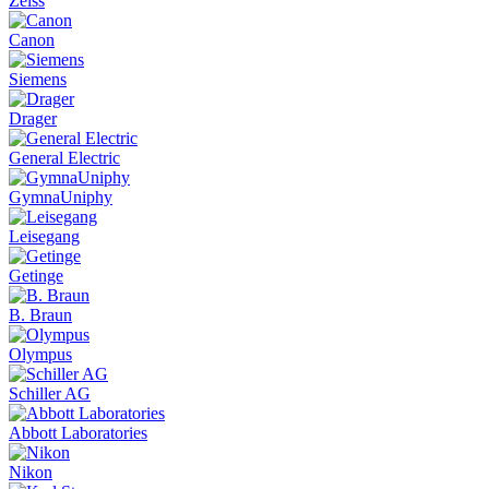
Zeiss
Canon
Siemens
Drager
General Electric
GymnaUniphy
Leisegang
Getinge
B. Braun
Olympus
Schiller AG
Abbott Laboratories
Nikon