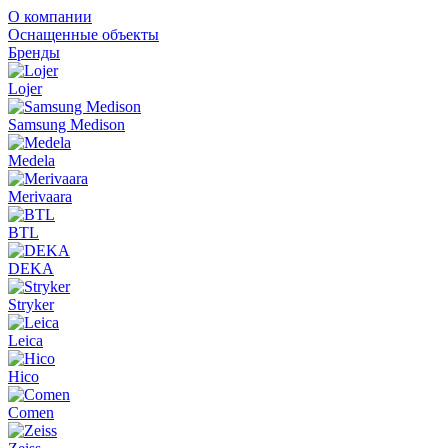
О компании
Оснащенные объекты
Бренды
Lojer
Samsung Medison
Medela
Merivaara
BTL
DEKA
Stryker
Leica
Hico
Comen