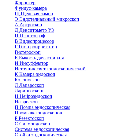
Фороптер
Фундус-камера
Щ
Щелевая лампа
Э
Эндотелиальный микроскоп
А
Артроскоп
Д
Денситометр УЗ
П
Плантограф
В
Видеопроцессор
Г
Гистероирригатор
Гистероскоп
Е
Емкость для аспирата
И
Инсуффлятор
Источник света эндоскопический
К
Камера-эндоскоп
Колоноскоп
Л
Лапароскоп
Ларингоскопы
Н
Нейроэндоскоп
Нефроскоп
П
Помпа эндоскопическая
Промывка эндоскопов
Р
Резектоскоп
С
Сигмоидоскоп
Система эндоскопическая
Стойка эндоскопическая