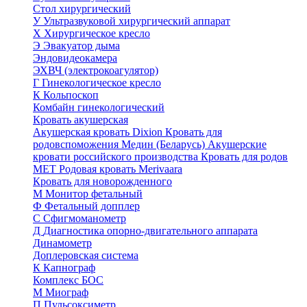
Стол хирургический
У
Ультразвуковой хирургический аппарат
Х
Хирургическое кресло
Э
Эвакуатор дыма
Эндовидеокамера
ЭХВЧ (электрокоагулятор)
Г
Гинекологическое кресло
К
Кольпоскоп
Комбайн гинекологический
Кровать акушерская
Акушерская кровать Dixion
Кровать для
родовспоможения Медин (Беларусь)
Акушерские
кровати российского производства
Кровать для родов
МЕТ
Родовая кровать Merivaara
Кровать для новорожденного
М
Монитор фетальный
Ф
Фетальный допплер
C
Cфигмоманометр
Д
Диагностика опорно-двигательного аппарата
Динамометр
Доплеровская система
К
Капнограф
Комплекс БОС
М
Миограф
П
Пульсоксиметр