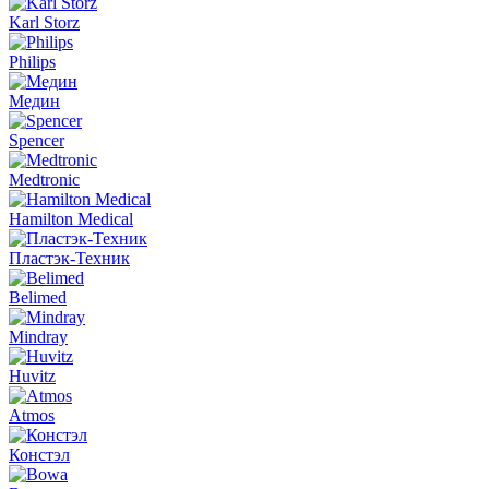
Karl Storz
Philips
Медин
Spencer
Medtronic
Hamilton Medical
Пластэк-Техник
Belimed
Mindray
Huvitz
Atmos
Констэл