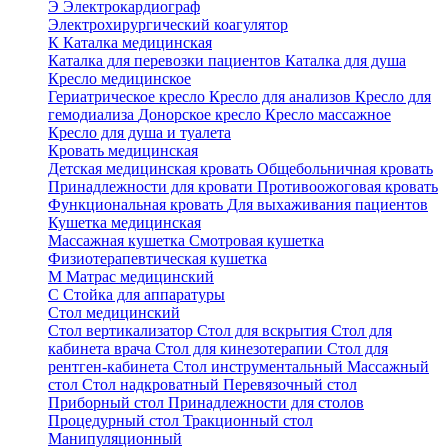
Э
Электрокардиограф
Электрохирургический коагулятор
К
Каталка медицинская
Каталка для перевозки пациентов
Каталка для душа
Кресло медицинское
Гериатрическое кресло
Кресло для анализов
Кресло для
гемодиализа
Донорское кресло
Кресло массажное
Кресло для душа и туалета
Кровать медицинская
Детская медицинская кровать
Общебольничная кровать
Принадлежности для кровати
Противоожоговая кровать
Функциональная кровать
Для выхаживания пациентов
Кушетка медицинская
Массажная кушетка
Смотровая кушетка
Физиотерапевтическая кушетка
М
Матрас медицинский
С
Стойка для аппаратуры
Стол медицинский
Стол вертикализатор
Стол для вскрытия
Стол для
кабинета врача
Стол для кинезотерапии
Стол для
рентген-кабинета
Стол инструментальный
Массажный
стол
Стол надкроватный
Перевязочный стол
Приборный стол
Принадлежности для столов
Процедурный стол
Тракционный стол
Манипуляционный