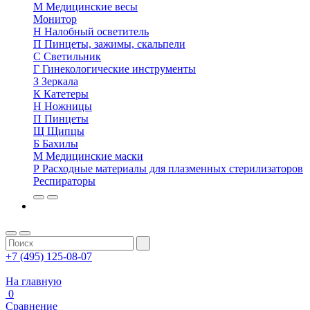
М
Медицинские весы
Монитор
Н
Налобный осветитель
П
Пинцеты, зажимы, скальпели
С
Светильник
Г
Гинекологические инструменты
З
Зеркала
К
Катетеры
Н
Ножницы
П
Пинцеты
Щ
Щипцы
Б
Бахилы
М
Медицинские маски
Р
Расходные материалы для плазменных стерилизаторов
Респираторы
+7 (495) 125-08-07
На главную
0
Сравнение