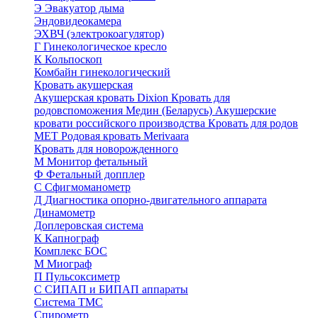
Э
Эвакуатор дыма
Эндовидеокамера
ЭХВЧ (электрокоагулятор)
Г
Гинекологическое кресло
К
Кольпоскоп
Комбайн гинекологический
Кровать акушерская
Акушерская кровать Dixion
Кровать для
родовспоможения Медин (Беларусь)
Акушерские
кровати российского производства
Кровать для родов
МЕТ
Родовая кровать Merivaara
Кровать для новорожденного
М
Монитор фетальный
Ф
Фетальный допплер
C
Cфигмоманометр
Д
Диагностика опорно-двигательного аппарата
Динамометр
Доплеровская система
К
Капнограф
Комплекс БОС
М
Миограф
П
Пульсоксиметр
С
СИПАП и БИПАП аппараты
Система ТМС
Спирометр