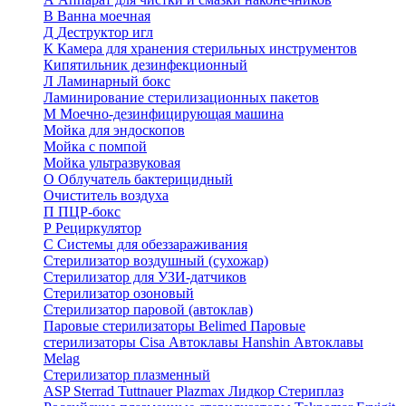
В
Ванна моечная
Д
Деструктор игл
К
Камера для хранения стерильных инструментов
Кипятильник дезинфекционный
Л
Ламинарный бокс
Ламинирование стерилизационных пакетов
М
Моечно-дезинфицирующая машина
Мойка для эндоскопов
Мойка с помпой
Мойка ультразвуковая
О
Облучатель бактерицидный
Очиститель воздуха
П
ПЦР-бокс
Р
Рециркулятор
С
Системы для обеззараживания
Стерилизатор воздушный (сухожар)
Стерилизатор для УЗИ-датчиков
Стерилизатор озоновый
Стерилизатор паровой (автоклав)
Паровые стерилизаторы Belimed
Паровые
стерилизаторы Cisa
Автоклавы Hanshin
Автоклавы
Melag
Стерилизатор плазменный
ASP Sterrad
Tuttnauer Plazmax
Лидкор Стериплаз