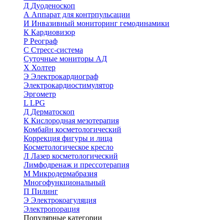
Д
Дуоденоскоп
А
Аппарат для контрпульсации
И
Инвазивный мониторинг гемодинамики
К
Кардиовизор
Р
Реограф
С
Стресс-система
Суточные мониторы АД
Х
Холтер
Э
Электрокардиограф
Электрокардиостимулятор
Эргометр
L
LPG
Д
Дерматоскоп
К
Кислородная мезотерапия
Комбайн косметологический
Коррекция фигуры и лица
Косметологическое кресло
Л
Лазер косметологический
Лимфодренаж и прессотерапия
М
Микродермабразия
Многофункциональный
П
Пилинг
Э
Электрокоагуляция
Электропорация
Популярные категории