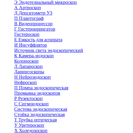
Э
Эндотелиальный микроскоп
А
Артроскоп
Д
Денситометр УЗ
П
Плантограф
В
Видеопроцессор
Г
Гистероирригатор
Гистероскоп
Е
Емкость для аспирата
И
Инсуффлятор
Источник света эндоскопический
К
Камера-эндоскоп
Колоноскоп
Л
Лапароскоп
Ларингоскопы
Н
Нейроэндоскоп
Нефроскоп
П
Помпа эндоскопическая
Промывка эндоскопов
Р
Резектоскоп
С
Сигмоидоскоп
Система эндоскопическая
Стойка эндоскопическая
Т
Трубка оптическая
У
Уретероскоп
Х
Холедохоскоп