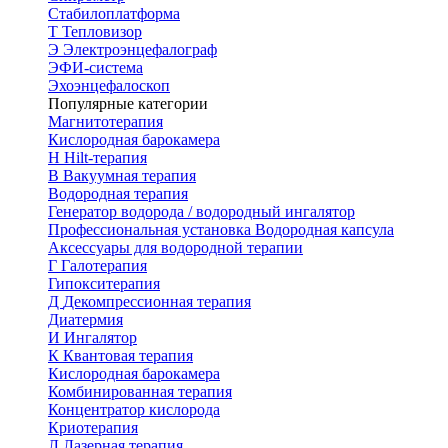
Стабилоплатформа
Т
Тепловизор
Э
Электроэнцефалограф
ЭФИ-система
Эхоэнцефалоскоп
Популярные категории
Магнитотерапия
Кислородная барокамера
H
Hilt-терапия
В
Вакуумная терапия
Водородная терапия
Генератор водорода / водородный ингалятор
Профессиональная установка
Водородная капсула
Аксессуары для водородной терапии
Г
Галотерапия
Гипокситерапия
Д
Декомпрессионная терапия
Диатермия
И
Ингалятор
К
Квантовая терапия
Кислородная барокамера
Комбинированная терапия
Концентратор кислорода
Криотерапия
Л
Лазерная терапия