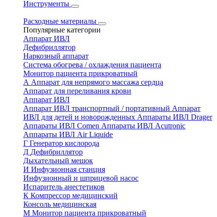
Инструменты
Расходные материалы
Популярные категории
Аппарат ИВЛ
Дефибриллятор
Наркозный аппарат
Система обогрева / охлаждения пациента
Монитор пациента прикроватный
А
Аппарат для непрямого массажа сердца
Аппарат для переливания крови
Аппарат ИВЛ
Аппарат ИВЛ транспортный / портативный
Аппарат
ИВЛ для детей и новорожденных
Аппараты ИВЛ Drager
Аппараты ИВЛ Comen
Аппараты ИВЛ Acutronic
Аппараты ИВЛ Air Liquide
Г
Генератор кислорода
Д
Дефибриллятор
Дыхательный мешок
И
Инфузионная станция
Инфузионный и шприцевой насос
Испаритель анестетиков
К
Компрессор медицинский
Консоль медицинская
М
Монитор пациента прикроватный