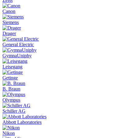
Zeiss
Canon
Siemens
Drager
General Electric
GymnaUniphy
Leisegang
Getinge
B. Braun
Olympus
Schiller AG
Abbott Laboratories
Nikon