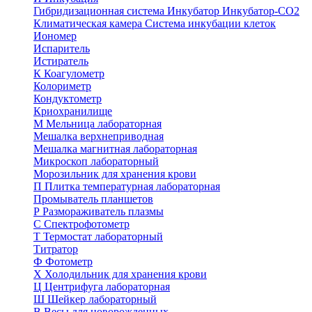
Гибридизационная система
Инкубатор
Инкубатор-СО2
Климатическая камера
Система инкубации клеток
Иономер
Испаритель
Истиратель
К
Коагулометр
Колориметр
Кондуктометр
Криохранилище
М
Мельница лабораторная
Мешалка верхнеприводная
Мешалка магнитная лабораторная
Микроскоп лабораторный
Морозильник для хранения крови
П
Плитка температурная лабораторная
Промыватель планшетов
Р
Размораживатель плазмы
С
Спектрофотометр
Т
Термостат лабораторный
Титратор
Ф
Фотометр
Х
Холодильник для хранения крови
Ц
Центрифуга лабораторная
Ш
Шейкер лабораторный
В
Весы для новорожденных