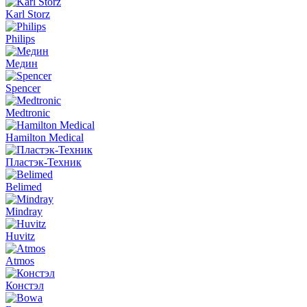
Karl Storz
Philips
Медин
Spencer
Medtronic
Hamilton Medical
Пластэк-Техник
Belimed
Mindray
Huvitz
Atmos
Констэл