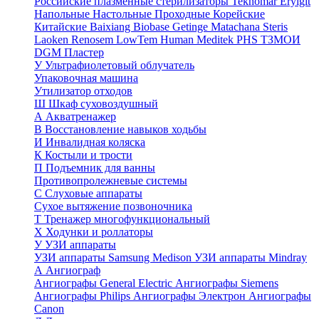
Российские плазменные стерилизаторы
Teknomar
Eryigit
Напольные
Настольные
Проходные
Корейские
Китайские
Baixiang
Biobase
Getinge
Matachana
Steris
Laoken
Renosem
LowTem
Human Meditek
PHS ТЗМОИ
DGM
Пластер
У
Ультрафиолетовый облучатель
Упаковочная машина
Утилизатор отходов
Ш
Шкаф суховоздушный
А
Акватренажер
В
Восстановление навыков ходьбы
И
Инвалидная коляска
К
Костыли и трости
П
Подъемник для ванны
Противопролежневые системы
С
Слуховые аппараты
Сухое вытяжение позвоночника
Т
Тренажер многофункциональный
Х
Ходунки и роллаторы
У
УЗИ аппараты
УЗИ аппараты Samsung Medison
УЗИ аппараты Mindray
А
Ангиограф
Ангиографы General Electric
Ангиографы Siemens
Ангиографы Philips
Ангиографы Электрон
Ангиографы
Canon