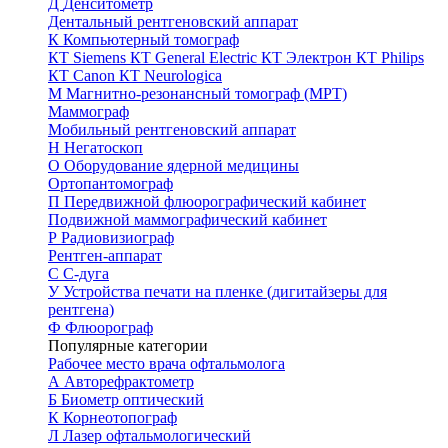
Д
Денситометр
Дентальный рентгеновский аппарат
К
Компьютерный томограф
КТ Siemens
КТ General Electric
КТ Электрон
КТ Philips
КТ Canon
КТ Neurologica
М
Магнитно-резонансный томограф (МРТ)
Маммограф
Мобильный рентгеновский аппарат
Н
Негатоскоп
О
Оборудование ядерной медицины
Ортопантомограф
П
Передвижной флюорографический кабинет
Подвижной маммографический кабинет
Р
Радиовизиограф
Рентген-аппарат
С
С-дуга
У
Устройства печати на пленке (дигитайзеры для
рентгена)
Ф
Флюорограф
Популярные категории
Рабочее место врача офтальмолога
А
Авторефрактометр
Б
Биометр оптический
К
Корнеотопограф
Л
Лазер офтальмологический