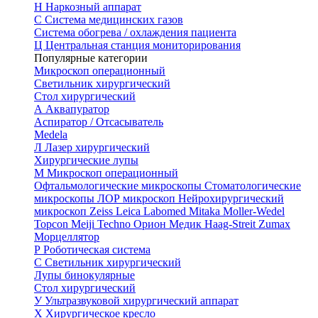
Н
Наркозный аппарат
С
Система медицинских газов
Система обогрева / охлаждения пациента
Ц
Центральная станция мониторирования
Популярные категории
Микроскоп операционный
Светильник хирургический
Стол хирургический
А
Аквапуратор
Аспиратор / Отсасыватель
Medela
Л
Лазер хирургический
Хирургические лупы
М
Микроскоп операционный
Офтальмологические микроскопы
Стоматологические
микроскопы
ЛОР микроскоп
Нейрохирургический
микроскоп
Zeiss
Leica
Labomed
Mitaka
Moller-Wedel
Topcon
Meiji Techno
Орион Медик
Haag-Streit
Zumax
Морцеллятор
Р
Роботическая система
С
Светильник хирургический
Лупы бинокулярные
Стол хирургический
У
Ультразвуковой хирургический аппарат
Х
Хирургическое кресло