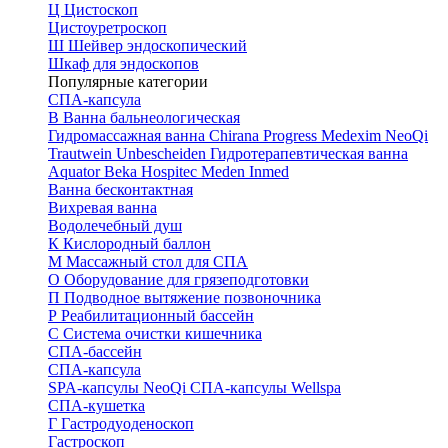
Ц
Цистоскоп
Цистоуретроскоп
Ш
Шейвер эндоскопический
Шкаф для эндоскопов
Популярные категории
СПА-капсула
В
Ванна бальнеологическая
Гидромассажная ванна
Chirana Progress
Medexim
NeoQi
Trautwein
Unbescheiden
Гидротерапевтическая ванна
Aquator
Beka Hospitec
Meden Inmed
Ванна бесконтактная
Вихревая ванна
Водолечебный душ
К
Кислородный баллон
М
Массажный стол для СПА
О
Оборудование для грязеподготовки
П
Подводное вытяжение позвоночника
Р
Реабилитационный бассейн
С
Система очистки кишечника
СПА-бассейн
СПА-капсула
SPA-капсулы NeoQi
СПА-капсулы Wellspa
СПА-кушетка
Г
Гастродуоденоскоп
Гастроскоп