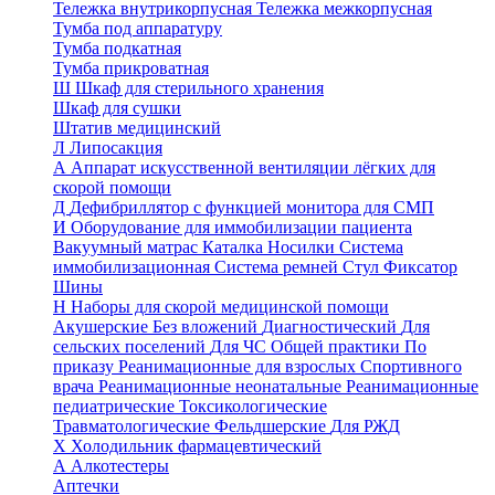
Тележка внутрикорпусная
Тележка межкорпусная
Тумба под аппаратуру
Тумба подкатная
Тумба прикроватная
Ш
Шкаф для стерильного хранения
Шкаф для сушки
Штатив медицинский
Л
Липосакция
А
Аппарат искусственной вентиляции лёгких для
скорой помощи
Д
Дефибриллятор с функцией монитора для СМП
И
Оборудование для иммобилизации пациента
Вакуумный матрас
Каталка
Носилки
Система
иммобилизационная
Система ремней
Стул
Фиксатор
Шины
Н
Наборы для скорой медицинской помощи
Акушерские
Без вложений
Диагностический
Для
сельских поселений
Для ЧС
Общей практики
По
приказу
Реанимационные для взрослых
Спортивного
врача
Реанимационные неонатальные
Реанимационные
педиатрические
Токсикологические
Травматологические
Фельдшерские
Для РЖД
Х
Холодильник фармацевтический
А
Алкотестеры
Аптечки