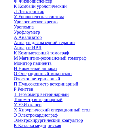
Ф
Физиодиспенсер
К
Комбайн урологический
Л
Литотриптор
У
Урологическая система
Урологическое кресло
Уропомпа
Урофлоуметр
А
Анализатор
Аппарат для лазерной терапии
Аппарат ИВЛ
К
Компьютерный томограф
М
Магнитно-резонансный томограф
Монитор пациента
Н
Наркозный аппарат
О
Операционный микроскоп
Отоскоп ветеринарный
П
Пульсоксиметр ветеринарный
Р
Рентген
Т
Термометр ветеринарный
Тонометр ветеринарный
У
УЗИ сканер
Х
Хирургический операционный стол
Э
Электрокардиограф
Электрохирургический коагулятор
К
Каталка медицинская