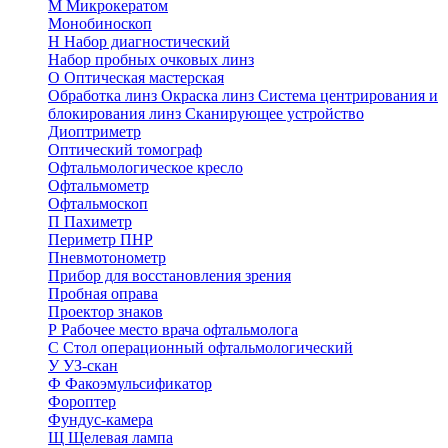
М
Микрокератом
Монобиноскоп
Н
Набор диагностический
Набор пробных очковых линз
О
Оптическая мастерская
Обработка линз
Окраска линз
Система центрирования и
блокирования линз
Сканирующее устройство
Диоптриметр
Оптический томограф
Офтальмологическое кресло
Офтальмометр
Офтальмоскоп
П
Пахиметр
Периметр ПНР
Пневмотонометр
Прибор для восстановления зрения
Пробная оправа
Проектор знаков
Р
Рабочее место врача офтальмолога
С
Стол операционный офтальмологический
У
УЗ-скан
Ф
Факоэмульсификатор
Фороптер
Фундус-камера
Щ
Щелевая лампа