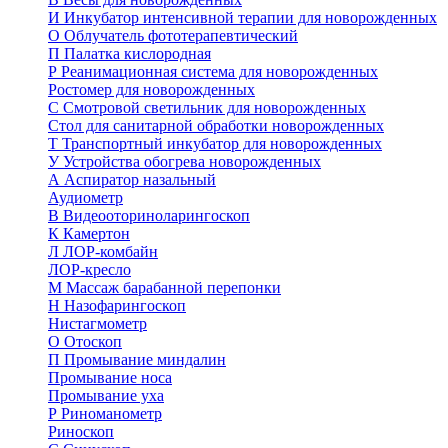
И
Инкубатор интенсивной терапии для новорожденных
О
Облучатель фототерапевтический
П
Палатка кислородная
Р
Реанимационная система для новорожденных
Ростомер для новорожденных
С
Смотровой светильник для новорожденных
Стол для санитарной обработки новорожденных
Т
Транспортный инкубатор для новорожденных
У
Устройства обогрева новорожденных
А
Аспиратор назальный
Аудиометр
В
Видеооториноларингоскоп
К
Камертон
Л
ЛОР-комбайн
ЛОР-кресло
М
Массаж барабанной перепонки
Н
Назофарингоскоп
Нистагмометр
О
Отоскоп
П
Промывание миндалин
Промывание носа
Промывание уха
Р
Риноманометр
Риноскоп