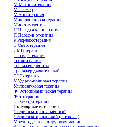
М
Магнитотерапия
Массажёр
Механотерапия
Микроволновая терапия
Миостимулятор
Н
Насадка к аппаратам
П
Парафинотерапия
Р
Рефлексотерапия
С
Светотерапия
СМВ-терапия
Т
Текар-терапия
Теплотерапия
Тренажер для тела
Тренажер дыхательный
ТЭС-терапия
У
Ударно-волновая терапия
Ультразвуковая терапия
Ф
Фотодинамическая терапия
Фототерапия
Э
Электротерапия
Популярные категории
Стерилизатор плазменный
Стерилизатор паровой (автоклав)
Моечно-дезинфицирующая машина
А
Аппарат для чистки и смазки наконечников