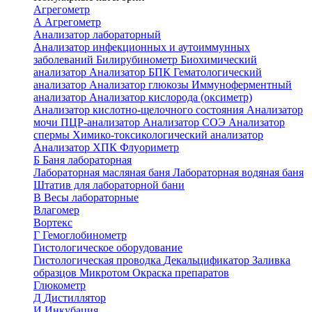
Агрегометр
А
Агрегометр
Анализатор лабораторный
Анализатор инфекционных и аутоиммунных
заболеваний
Билирубинометр
Биохимический
анализатор
Анализатор БПК
Гематологический
анализатор
Анализатор глюкозы
Иммуноферментный
анализатор
Анализатор кислорода (оксиметр)
Анализатор кислотно-щелочного состояния
Анализатор
мочи
ПЦР-анализатор
Анализатор СОЭ
Анализатор
спермы
Химико-токсикологический анализатор
Анализатор ХПК
Флуориметр
Б
Баня лабораторная
Лабораторная масляная баня
Лабораторная водяная баня
Штатив для лабораторной бани
В
Весы лабораторные
Влагомер
Вортекс
Г
Гемоглобинометр
Гистологическое оборудование
Гистологическая проводка
Декальцификатор
Заливка
образцов
Микротом
Окраска препаратов
Глюкометр
Д
Дистиллятор
И
Инкубация