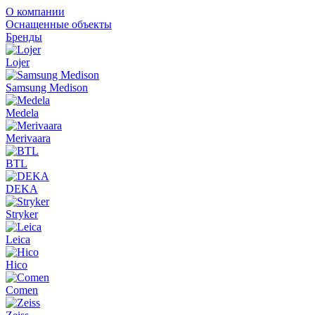
О компании
Оснащенные объекты
Бренды
Lojer
Samsung Medison
Medela
Merivaara
BTL
DEKA
Stryker
Leica
Hico
Comen