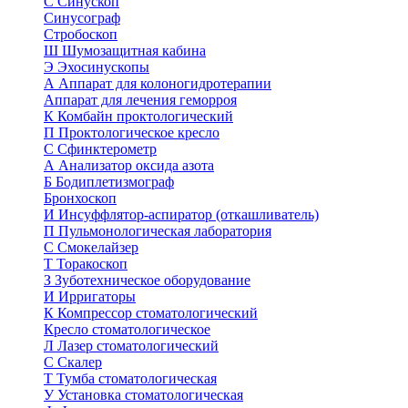
С
Синускоп
Синусограф
Стробоскоп
Ш
Шумозащитная кабина
Э
Эхосинускопы
А
Аппарат для колоногидротерапии
Аппарат для лечения геморроя
К
Комбайн проктологический
П
Проктологическое кресло
С
Сфинктерометр
А
Анализатор оксида азота
Б
Бодиплетизмограф
Бронхоскоп
И
Инсуффлятор-аспиратор (откашливатель)
П
Пульмонологическая лаборатория
С
Смокелайзер
Т
Торакоскоп
З
Зуботехническое оборудование
И
Ирригаторы
К
Компрессор стоматологический
Кресло стоматологическое
Л
Лазер стоматологический
С
Скалер
Т
Тумба стоматологическая
У
Установка стоматологическая