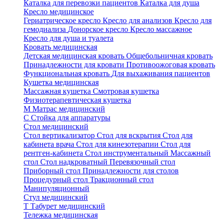
Каталка для перевозки пациентов
Каталка для душа
Кресло медицинское
Гериатрическое кресло
Кресло для анализов
Кресло для
гемодиализа
Донорское кресло
Кресло массажное
Кресло для душа и туалета
Кровать медицинская
Детская медицинская кровать
Общебольничная кровать
Принадлежности для кровати
Противоожоговая кровать
Функциональная кровать
Для выхаживания пациентов
Кушетка медицинская
Массажная кушетка
Смотровая кушетка
Физиотерапевтическая кушетка
М
Матрас медицинский
С
Стойка для аппаратуры
Стол медицинский
Стол вертикализатор
Стол для вскрытия
Стол для
кабинета врача
Стол для кинезотерапии
Стол для
рентген-кабинета
Стол инструментальный
Массажный
стол
Стол надкроватный
Перевязочный стол
Приборный стол
Принадлежности для столов
Процедурный стол
Тракционный стол
Манипуляционный
Стул медицинский
Т
Табурет медицинский
Тележка медицинская