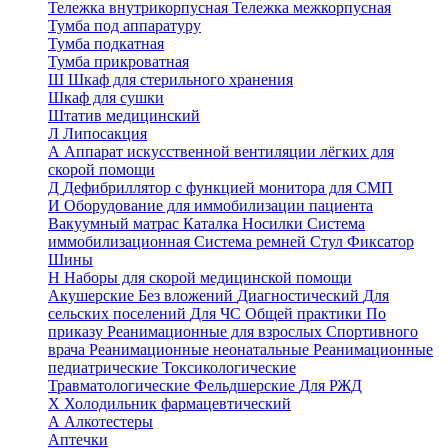
Тележка внутрикорпусная
Тележка межкорпусная
Тумба под аппаратуру
Тумба подкатная
Тумба прикроватная
Ш
Шкаф для стерильного хранения
Шкаф для сушки
Штатив медицинский
Л
Липосакция
А
Аппарат искусственной вентиляции лёгких для
скорой помощи
Д
Дефибриллятор с функцией монитора для СМП
И
Оборудование для иммобилизации пациента
Вакуумный матрас
Каталка
Носилки
Система
иммобилизационная
Система ремней
Стул
Фиксатор
Шины
Н
Наборы для скорой медицинской помощи
Акушерские
Без вложений
Диагностический
Для
сельских поселений
Для ЧС
Общей практики
По
приказу
Реанимационные для взрослых
Спортивного
врача
Реанимационные неонатальные
Реанимационные
педиатрические
Токсикологические
Травматологические
Фельдшерские
Для РЖД
Х
Холодильник фармацевтический
А
Алкотестеры
Аптечки