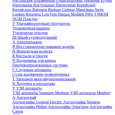
Российские плазменные стерилизаторы
Teknomar
Eryigit
Напольные
Настольные
Проходные
Корейские
Китайские
Baixiang
Biobase
Getinge
Matachana
Steris
Laoken
Renosem
LowTem
Human Meditek
PHS ТЗМОИ
DGM
Пластер
У
Ультрафиолетовый облучатель
Упаковочная машина
Утилизатор отходов
Ш
Шкаф суховоздушный
А
Акватренажер
В
Восстановление навыков ходьбы
И
Инвалидная коляска
К
Костыли и трости
П
Подъемник для ванны
Противопролежневые системы
С
Слуховые аппараты
Сухое вытяжение позвоночника
Т
Тренажер многофункциональный
Х
Ходунки и роллаторы
У
УЗИ аппараты
УЗИ аппараты Samsung Medison
УЗИ аппараты Mindray
А
Ангиограф
Ангиографы General Electric
Ангиографы Siemens
Ангиографы Philips
Ангиографы Электрон
Ангиографы
Canon