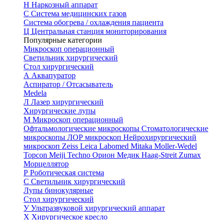
Н
Наркозный аппарат
С
Система медицинских газов
Система обогрева / охлаждения пациента
Ц
Центральная станция мониторирования
Популярные категории
Микроскоп операционный
Светильник хирургический
Стол хирургический
А
Аквапуратор
Аспиратор / Отсасыватель
Medela
Л
Лазер хирургический
Хирургические лупы
М
Микроскоп операционный
Офтальмологические микроскопы
Стоматологические
микроскопы
ЛОР микроскоп
Нейрохирургический
микроскоп
Zeiss
Leica
Labomed
Mitaka
Moller-Wedel
Topcon
Meiji Techno
Орион Медик
Haag-Streit
Zumax
Морцеллятор
Р
Роботическая система
С
Светильник хирургический
Лупы бинокулярные
Стол хирургический
У
Ультразвуковой хирургический аппарат
Х
Хирургическое кресло