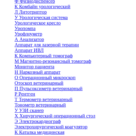
Ф
Физиодиспенсер
К
Комбайн урологический
Л
Литотриптор
У
Урологическая система
Урологическое кресло
Уропомпа
Урофлоуметр
А
Анализатор
Аппарат для лазерной терапии
Аппарат ИВЛ
К
Компьютерный томограф
М
Магнитно-резонансный томограф
Монитор пациента
Н
Наркозный аппарат
О
Операционный микроскоп
Отоскоп ветеринарный
П
Пульсоксиметр ветеринарный
Р
Рентген
Т
Термометр ветеринарный
Тонометр ветеринарный
У
УЗИ сканер
Х
Хирургический операционный стол
Э
Электрокардиограф
Электрохирургический коагулятор
К
Каталка медицинская