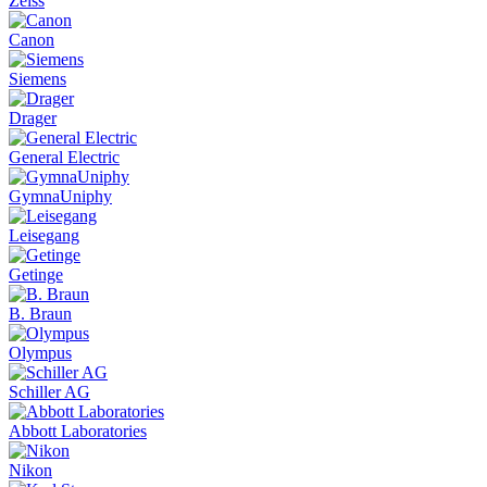
Zeiss
Canon
Siemens
Drager
General Electric
GymnaUniphy
Leisegang
Getinge
B. Braun
Olympus
Schiller AG
Abbott Laboratories
Nikon