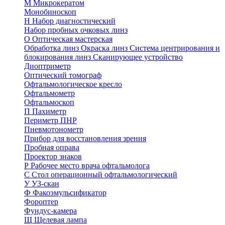
М
Микрокератом
Монобиноскоп
Н
Набор диагностический
Набор пробных очковых линз
О
Оптическая мастерская
Обработка линз
Окраска линз
Система центрирования и
блокирования линз
Сканирующее устройство
Диоптриметр
Оптический томограф
Офтальмологическое кресло
Офтальмометр
Офтальмоскоп
П
Пахиметр
Периметр ПНР
Пневмотонометр
Прибор для восстановления зрения
Пробная оправа
Проектор знаков
Р
Рабочее место врача офтальмолога
С
Стол операционный офтальмологический
У
УЗ-скан
Ф
Факоэмульсификатор
Фороптер
Фундус-камера
Щ
Щелевая лампа