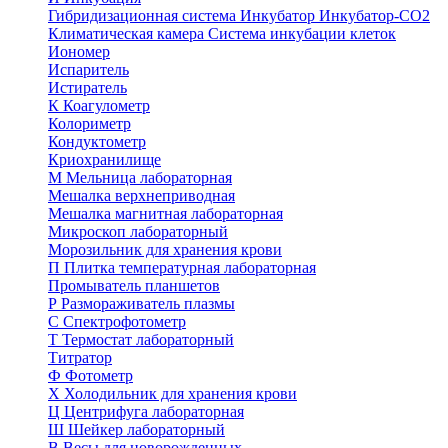
Гибридизационная система
Инкубатор
Инкубатор-СО2
Климатическая камера
Система инкубации клеток
Иономер
Испаритель
Истиратель
К
Коагулометр
Колориметр
Кондуктометр
Криохранилище
М
Мельница лабораторная
Мешалка верхнеприводная
Мешалка магнитная лабораторная
Микроскоп лабораторный
Морозильник для хранения крови
П
Плитка температурная лабораторная
Промыватель планшетов
Р
Размораживатель плазмы
С
Спектрофотометр
Т
Термостат лабораторный
Титратор
Ф
Фотометр
Х
Холодильник для хранения крови
Ц
Центрифуга лабораторная
Ш
Шейкер лабораторный
В
Весы для новорожденных