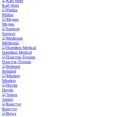
Karl Storz
Philips
Медин
Spencer
Medtronic
Hamilton Medical
Пластэк-Техник
Belimed
Mindray
Huvitz
Atmos
Констэл