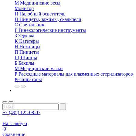
М
Медицинские весы
Монитор
Н
Налобный осветитель
П
Пинцеты, зажимы, скальпели
С
Светильник
Г
Гинекологические инструменты
З
Зеркала
К
Катетеры
Н
Ножницы
П
Пинцеты
Щ
Щипцы
Б
Бахилы
М
Медицинские маски
Р
Расходные материалы для плазменных стерилизаторов
Респираторы
+7 (495) 125-08-07
На главную
0
Сравнение