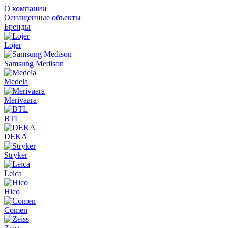
О компании
Оснащенные объекты
Бренды
Lojer
Samsung Medison
Medela
Merivaara
BTL
DEKA
Stryker
Leica
Hico
Comen