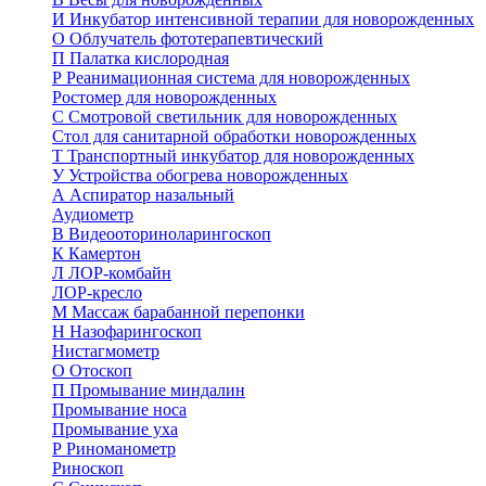
И
Инкубатор интенсивной терапии для новорожденных
О
Облучатель фототерапевтический
П
Палатка кислородная
Р
Реанимационная система для новорожденных
Ростомер для новорожденных
С
Смотровой светильник для новорожденных
Стол для санитарной обработки новорожденных
Т
Транспортный инкубатор для новорожденных
У
Устройства обогрева новорожденных
А
Аспиратор назальный
Аудиометр
В
Видеооториноларингоскоп
К
Камертон
Л
ЛОР-комбайн
ЛОР-кресло
М
Массаж барабанной перепонки
Н
Назофарингоскоп
Нистагмометр
О
Отоскоп
П
Промывание миндалин
Промывание носа
Промывание уха
Р
Риноманометр
Риноскоп