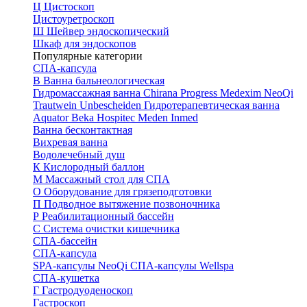
Ц
Цистоскоп
Цистоуретроскоп
Ш
Шейвер эндоскопический
Шкаф для эндоскопов
Популярные категории
СПА-капсула
В
Ванна бальнеологическая
Гидромассажная ванна
Chirana Progress
Medexim
NeoQi
Trautwein
Unbescheiden
Гидротерапевтическая ванна
Aquator
Beka Hospitec
Meden Inmed
Ванна бесконтактная
Вихревая ванна
Водолечебный душ
К
Кислородный баллон
М
Массажный стол для СПА
О
Оборудование для грязеподготовки
П
Подводное вытяжение позвоночника
Р
Реабилитационный бассейн
С
Система очистки кишечника
СПА-бассейн
СПА-капсула
SPA-капсулы NeoQi
СПА-капсулы Wellspa
СПА-кушетка
Г
Гастродуоденоскоп
Гастроскоп