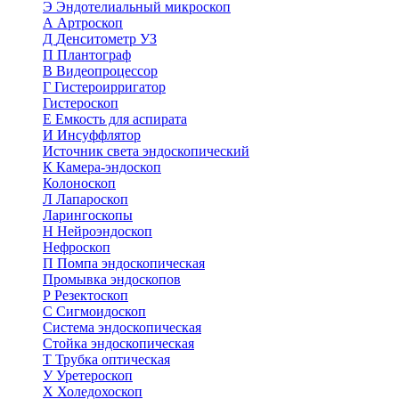
Э
Эндотелиальный микроскоп
А
Артроскоп
Д
Денситометр УЗ
П
Плантограф
В
Видеопроцессор
Г
Гистероирригатор
Гистероскоп
Е
Емкость для аспирата
И
Инсуффлятор
Источник света эндоскопический
К
Камера-эндоскоп
Колоноскоп
Л
Лапароскоп
Ларингоскопы
Н
Нейроэндоскоп
Нефроскоп
П
Помпа эндоскопическая
Промывка эндоскопов
Р
Резектоскоп
С
Сигмоидоскоп
Система эндоскопическая
Стойка эндоскопическая
Т
Трубка оптическая
У
Уретероскоп
Х
Холедохоскоп