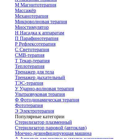
М
Магнитотерапия
Массажёр
Механотерапия
Микроволновая терапия
Миостимулятор
Н
Насадка к аппаратам
П
Парафинотерапия
Р
Рефлексотерапия
С
Светотерапия
СМВ-терапия
Т
Текар-терапия
Теплотерапия
Тренажер для тела
Тренажер дыхательный
ТЭС-терапия
У
Ударно-волновая терапия
Ультразвуковая терапия
Ф
Фотодинамическая терапия
Фототерапия
Э
Электротерапия
Популярные категории
Стерилизатор плазменный
Стерилизатор паровой (автоклав)
Моечно-дезинфицирующая машина
А
Аппарат для чистки и смазки наконечников