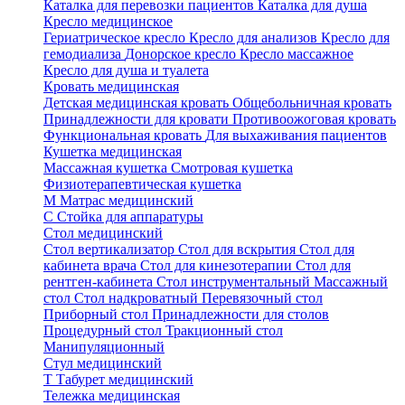
Каталка для перевозки пациентов
Каталка для душа
Кресло медицинское
Гериатрическое кресло
Кресло для анализов
Кресло для
гемодиализа
Донорское кресло
Кресло массажное
Кресло для душа и туалета
Кровать медицинская
Детская медицинская кровать
Общебольничная кровать
Принадлежности для кровати
Противоожоговая кровать
Функциональная кровать
Для выхаживания пациентов
Кушетка медицинская
Массажная кушетка
Смотровая кушетка
Физиотерапевтическая кушетка
М
Матрас медицинский
С
Стойка для аппаратуры
Стол медицинский
Стол вертикализатор
Стол для вскрытия
Стол для
кабинета врача
Стол для кинезотерапии
Стол для
рентген-кабинета
Стол инструментальный
Массажный
стол
Стол надкроватный
Перевязочный стол
Приборный стол
Принадлежности для столов
Процедурный стол
Тракционный стол
Манипуляционный
Стул медицинский
Т
Табурет медицинский
Тележка медицинская