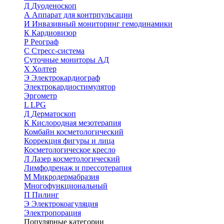
Д
Дуоденоскоп
А
Аппарат для контрпульсации
И
Инвазивный мониторинг гемодинамики
К
Кардиовизор
Р
Реограф
С
Стресс-система
Суточные мониторы АД
Х
Холтер
Э
Электрокардиограф
Электрокардиостимулятор
Эргометр
L
LPG
Д
Дерматоскоп
К
Кислородная мезотерапия
Комбайн косметологический
Коррекция фигуры и лица
Косметологическое кресло
Л
Лазер косметологический
Лимфодренаж и прессотерапия
М
Микродермабразия
Многофункциональный
П
Пилинг
Э
Электрокоагуляция
Электропорация
Популярные категории