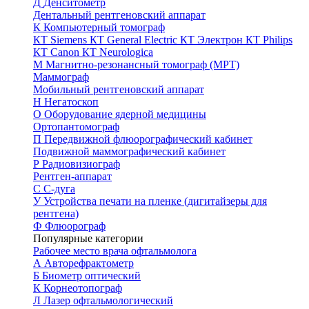
Д
Денситометр
Дентальный рентгеновский аппарат
К
Компьютерный томограф
КТ Siemens
КТ General Electric
КТ Электрон
КТ Philips
КТ Canon
КТ Neurologica
М
Магнитно-резонансный томограф (МРТ)
Маммограф
Мобильный рентгеновский аппарат
Н
Негатоскоп
О
Оборудование ядерной медицины
Ортопантомограф
П
Передвижной флюорографический кабинет
Подвижной маммографический кабинет
Р
Радиовизиограф
Рентген-аппарат
С
С-дуга
У
Устройства печати на пленке (дигитайзеры для
рентгена)
Ф
Флюорограф
Популярные категории
Рабочее место врача офтальмолога
А
Авторефрактометр
Б
Биометр оптический
К
Корнеотопограф
Л
Лазер офтальмологический