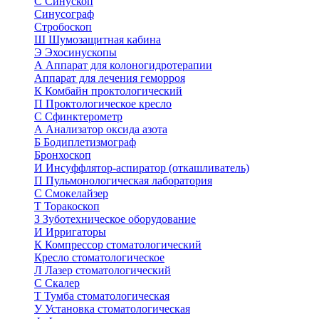
С
Синускоп
Синусограф
Стробоскоп
Ш
Шумозащитная кабина
Э
Эхосинускопы
А
Аппарат для колоногидротерапии
Аппарат для лечения геморроя
К
Комбайн проктологический
П
Проктологическое кресло
С
Сфинктерометр
А
Анализатор оксида азота
Б
Бодиплетизмограф
Бронхоскоп
И
Инсуффлятор-аспиратор (откашливатель)
П
Пульмонологическая лаборатория
С
Смокелайзер
Т
Торакоскоп
З
Зуботехническое оборудование
И
Ирригаторы
К
Компрессор стоматологический
Кресло стоматологическое
Л
Лазер стоматологический
С
Скалер
Т
Тумба стоматологическая
У
Установка стоматологическая