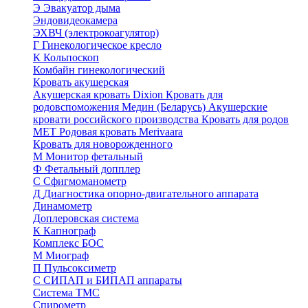
Э
Эвакуатор дыма
Эндовидеокамера
ЭХВЧ (электрокоагулятор)
Г
Гинекологическое кресло
К
Кольпоскоп
Комбайн гинекологический
Кровать акушерская
Акушерская кровать Dixion
Кровать для
родовспоможения Медин (Беларусь)
Акушерские
кровати российского производства
Кровать для родов
МЕТ
Родовая кровать Merivaara
Кровать для новорожденного
М
Монитор фетальный
Ф
Фетальный допплер
C
Cфигмоманометр
Д
Диагностика опорно-двигательного аппарата
Динамометр
Доплеровская система
К
Капнограф
Комплекс БОС
М
Миограф
П
Пульсоксиметр
С
СИПАП и БИПАП аппараты
Система ТМС
Спирометр