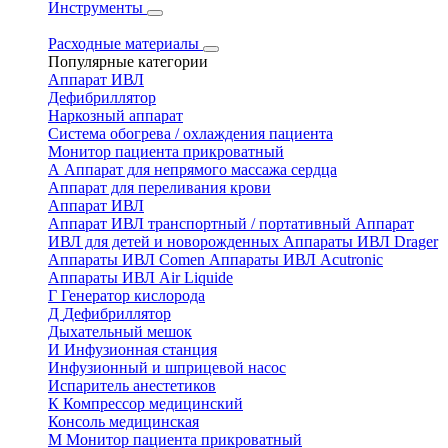
Инструменты
Расходные материалы
Популярные категории
Аппарат ИВЛ
Дефибриллятор
Наркозный аппарат
Система обогрева / охлаждения пациента
Монитор пациента прикроватный
А
Аппарат для непрямого массажа сердца
Аппарат для переливания крови
Аппарат ИВЛ
Аппарат ИВЛ транспортный / портативный
Аппарат
ИВЛ для детей и новорожденных
Аппараты ИВЛ Drager
Аппараты ИВЛ Comen
Аппараты ИВЛ Acutronic
Аппараты ИВЛ Air Liquide
Г
Генератор кислорода
Д
Дефибриллятор
Дыхательный мешок
И
Инфузионная станция
Инфузионный и шприцевой насос
Испаритель анестетиков
К
Компрессор медицинский
Консоль медицинская
М
Монитор пациента прикроватный