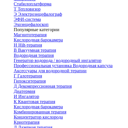
Стабилоплатформа
Т
Тепловизор
Э
Электроэнцефалограф
ЭФИ-система
Эхоэнцефалоскоп
Популярные категории
Магнитотерапия
Кислородная барокамера
H
Hilt-терапия
В
Вакуумная терапия
Водородная терапия
Генератор водорода / водородный ингалятор
Профессиональная установка
Водородная капсула
Аксессуары для водородной терапии
Г
Галотерапия
Гипокситерапия
Д
Декомпрессионная терапия
Диатермия
И
Ингалятор
К
Квантовая терапия
Кислородная барокамера
Комбинированная терапия
Концентратор кислорода
Криотерапия
Л
Лазерная терапия