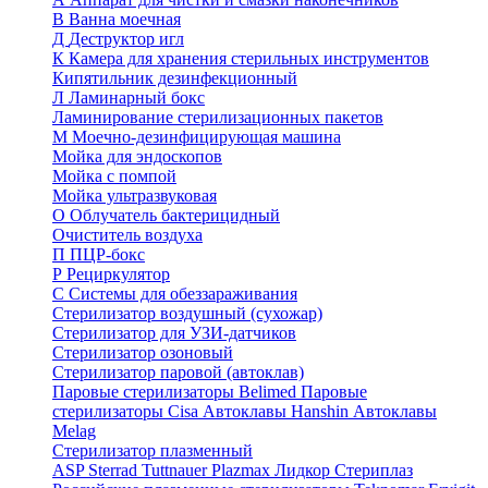
В
Ванна моечная
Д
Деструктор игл
К
Камера для хранения стерильных инструментов
Кипятильник дезинфекционный
Л
Ламинарный бокс
Ламинирование стерилизационных пакетов
М
Моечно-дезинфицирующая машина
Мойка для эндоскопов
Мойка с помпой
Мойка ультразвуковая
О
Облучатель бактерицидный
Очиститель воздуха
П
ПЦР-бокс
Р
Рециркулятор
С
Системы для обеззараживания
Стерилизатор воздушный (сухожар)
Стерилизатор для УЗИ-датчиков
Стерилизатор озоновый
Стерилизатор паровой (автоклав)
Паровые стерилизаторы Belimed
Паровые
стерилизаторы Cisa
Автоклавы Hanshin
Автоклавы
Melag
Стерилизатор плазменный
ASP Sterrad
Tuttnauer Plazmax
Лидкор Стериплаз