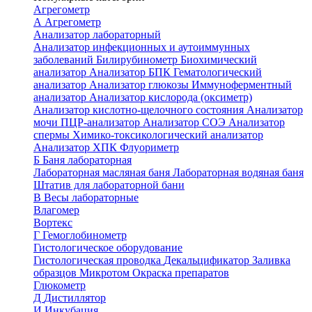
Агрегометр
А
Агрегометр
Анализатор лабораторный
Анализатор инфекционных и аутоиммунных
заболеваний
Билирубинометр
Биохимический
анализатор
Анализатор БПК
Гематологический
анализатор
Анализатор глюкозы
Иммуноферментный
анализатор
Анализатор кислорода (оксиметр)
Анализатор кислотно-щелочного состояния
Анализатор
мочи
ПЦР-анализатор
Анализатор СОЭ
Анализатор
спермы
Химико-токсикологический анализатор
Анализатор ХПК
Флуориметр
Б
Баня лабораторная
Лабораторная масляная баня
Лабораторная водяная баня
Штатив для лабораторной бани
В
Весы лабораторные
Влагомер
Вортекс
Г
Гемоглобинометр
Гистологическое оборудование
Гистологическая проводка
Декальцификатор
Заливка
образцов
Микротом
Окраска препаратов
Глюкометр
Д
Дистиллятор
И
Инкубация