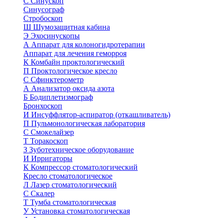
С
Синускоп
Синусограф
Стробоскоп
Ш
Шумозащитная кабина
Э
Эхосинускопы
А
Аппарат для колоногидротерапии
Аппарат для лечения геморроя
К
Комбайн проктологический
П
Проктологическое кресло
С
Сфинктерометр
А
Анализатор оксида азота
Б
Бодиплетизмограф
Бронхоскоп
И
Инсуффлятор-аспиратор (откашливатель)
П
Пульмонологическая лаборатория
С
Смокелайзер
Т
Торакоскоп
З
Зуботехническое оборудование
И
Ирригаторы
К
Компрессор стоматологический
Кресло стоматологическое
Л
Лазер стоматологический
С
Скалер
Т
Тумба стоматологическая
У
Установка стоматологическая