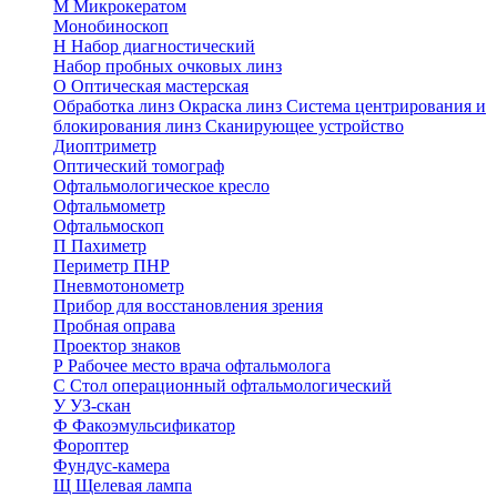
М
Микрокератом
Монобиноскоп
Н
Набор диагностический
Набор пробных очковых линз
О
Оптическая мастерская
Обработка линз
Окраска линз
Система центрирования и
блокирования линз
Сканирующее устройство
Диоптриметр
Оптический томограф
Офтальмологическое кресло
Офтальмометр
Офтальмоскоп
П
Пахиметр
Периметр ПНР
Пневмотонометр
Прибор для восстановления зрения
Пробная оправа
Проектор знаков
Р
Рабочее место врача офтальмолога
С
Стол операционный офтальмологический
У
УЗ-скан
Ф
Факоэмульсификатор
Фороптер
Фундус-камера
Щ
Щелевая лампа