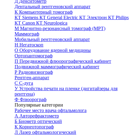
Д
Денситометр
Дентальный рентгеновский аппарат
К
Компьютерный томограф
КТ Siemens
КТ General Electric
КТ Электрон
КТ Philips
КТ Canon
КТ Neurologica
М
Магнитно-резонансный томограф (МРТ)
Маммограф
Мобильный рентгеновский аппарат
Н
Негатоскоп
О
Оборудование ядерной медицины
Ортопантомограф
П
Передвижной флюорографический кабинет
Подвижной маммографический кабинет
Р
Радиовизиограф
Рентген-аппарат
С
С-дуга
У
Устройства печати на пленке (дигитайзеры для
рентгена)
Ф
Флюорограф
Популярные категории
Рабочее место врача офтальмолога
А
Авторефрактометр
Б
Биометр оптический
К
Корнеотопограф
Л
Лазер офтальмологический