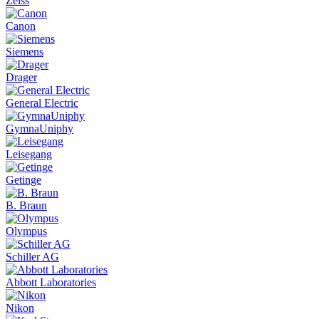
Zeiss
Canon
Siemens
Drager
General Electric
GymnaUniphy
Leisegang
Getinge
B. Braun
Olympus
Schiller AG
Abbott Laboratories
Nikon