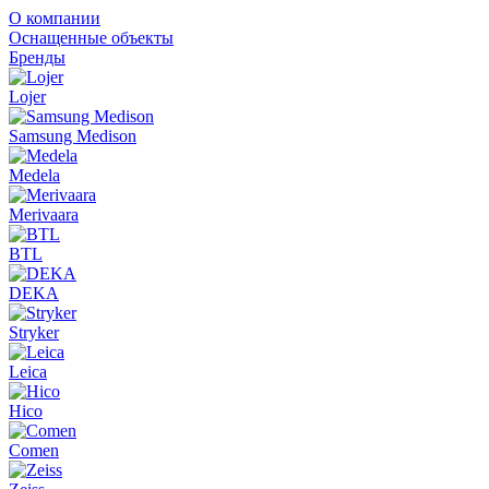
О компании
Оснащенные объекты
Бренды
Lojer
Samsung Medison
Medela
Merivaara
BTL
DEKA
Stryker
Leica
Hico
Comen