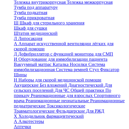
Тележка внутрикорпусная
Тележка межкорпусная
Тумба под аппаратуру
Тумба подкатная
Тумба прикроватная
Ш
Шкаф для стерильного хранения
Шкаф для сушки
Штатив медицинский
Л
Липосакция
А
Аппарат искусственной вентиляции лёгких для
скорой помощи
Д
Дефибриллятор с функцией монитора для СМП
И
Оборудование для иммобилизации пациента
Вакуумный матрас
Каталка
Носилки
Система
иммобилизационная
Система ремней
Стул
Фиксатор
Шины
Н
Наборы для скорой медицинской помощи
Акушерские
Без вложений
Диагностический
Для
сельских поселений
Для ЧС
Общей практики
По
приказу
Реанимационные для взрослых
Спортивного
врача
Реанимационные неонатальные
Реанимационные
педиатрические
Токсикологические
Травматологические
Фельдшерские
Для РЖД
Х
Холодильник фармацевтический
А
Алкотестеры
Аптечки