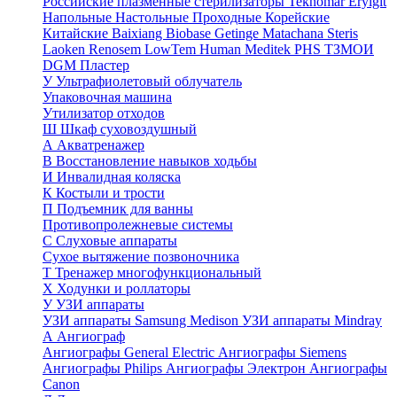
Российские плазменные стерилизаторы
Teknomar
Eryigit
Напольные
Настольные
Проходные
Корейские
Китайские
Baixiang
Biobase
Getinge
Matachana
Steris
Laoken
Renosem
LowTem
Human Meditek
PHS ТЗМОИ
DGM
Пластер
У
Ультрафиолетовый облучатель
Упаковочная машина
Утилизатор отходов
Ш
Шкаф суховоздушный
А
Акватренажер
В
Восстановление навыков ходьбы
И
Инвалидная коляска
К
Костыли и трости
П
Подъемник для ванны
Противопролежневые системы
С
Слуховые аппараты
Сухое вытяжение позвоночника
Т
Тренажер многофункциональный
Х
Ходунки и роллаторы
У
УЗИ аппараты
УЗИ аппараты Samsung Medison
УЗИ аппараты Mindray
А
Ангиограф
Ангиографы General Electric
Ангиографы Siemens
Ангиографы Philips
Ангиографы Электрон
Ангиографы
Canon