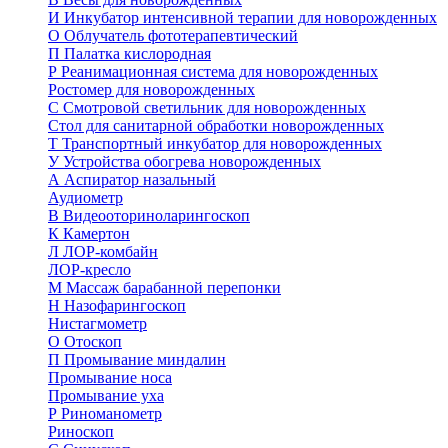
И
Инкубатор интенсивной терапии для новорожденных
О
Облучатель фототерапевтический
П
Палатка кислородная
Р
Реанимационная система для новорожденных
Ростомер для новорожденных
С
Смотровой светильник для новорожденных
Стол для санитарной обработки новорожденных
Т
Транспортный инкубатор для новорожденных
У
Устройства обогрева новорожденных
А
Аспиратор назальный
Аудиометр
В
Видеооториноларингоскоп
К
Камертон
Л
ЛОР-комбайн
ЛОР-кресло
М
Массаж барабанной перепонки
Н
Назофарингоскоп
Нистагмометр
О
Отоскоп
П
Промывание миндалин
Промывание носа
Промывание уха
Р
Риноманометр
Риноскоп