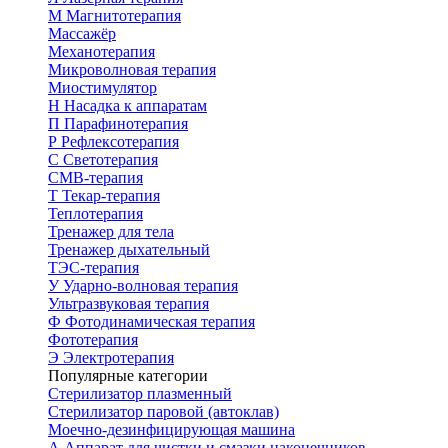
М
Магнитотерапия
Массажёр
Механотерапия
Микроволновая терапия
Миостимулятор
Н
Насадка к аппаратам
П
Парафинотерапия
Р
Рефлексотерапия
С
Светотерапия
СМВ-терапия
Т
Текар-терапия
Теплотерапия
Тренажер для тела
Тренажер дыхательный
ТЭС-терапия
У
Ударно-волновая терапия
Ультразвуковая терапия
Ф
Фотодинамическая терапия
Фототерапия
Э
Электротерапия
Популярные категории
Стерилизатор плазменный
Стерилизатор паровой (автоклав)
Моечно-дезинфицирующая машина
А
Аппарат для чистки и смазки наконечников