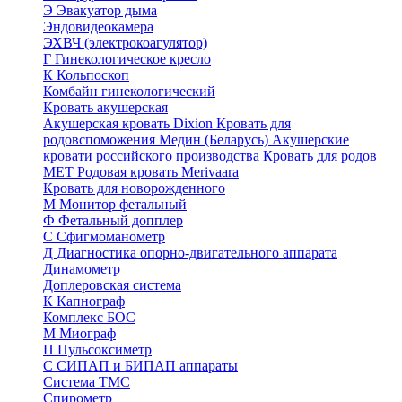
Э
Эвакуатор дыма
Эндовидеокамера
ЭХВЧ (электрокоагулятор)
Г
Гинекологическое кресло
К
Кольпоскоп
Комбайн гинекологический
Кровать акушерская
Акушерская кровать Dixion
Кровать для
родовспоможения Медин (Беларусь)
Акушерские
кровати российского производства
Кровать для родов
МЕТ
Родовая кровать Merivaara
Кровать для новорожденного
М
Монитор фетальный
Ф
Фетальный допплер
C
Cфигмоманометр
Д
Диагностика опорно-двигательного аппарата
Динамометр
Доплеровская система
К
Капнограф
Комплекс БОС
М
Миограф
П
Пульсоксиметр
С
СИПАП и БИПАП аппараты
Система ТМС
Спирометр