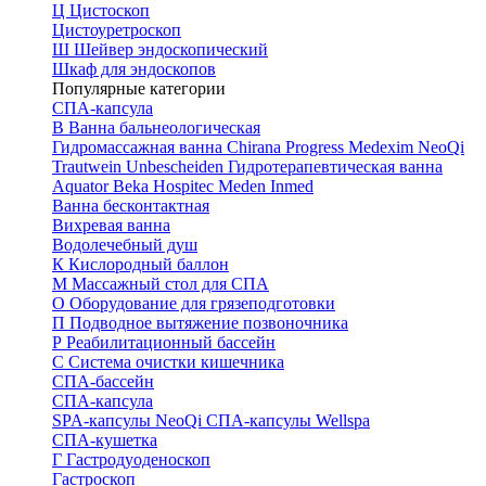
Ц
Цистоскоп
Цистоуретроскоп
Ш
Шейвер эндоскопический
Шкаф для эндоскопов
Популярные категории
СПА-капсула
В
Ванна бальнеологическая
Гидромассажная ванна
Chirana Progress
Medexim
NeoQi
Trautwein
Unbescheiden
Гидротерапевтическая ванна
Aquator
Beka Hospitec
Meden Inmed
Ванна бесконтактная
Вихревая ванна
Водолечебный душ
К
Кислородный баллон
М
Массажный стол для СПА
О
Оборудование для грязеподготовки
П
Подводное вытяжение позвоночника
Р
Реабилитационный бассейн
С
Система очистки кишечника
СПА-бассейн
СПА-капсула
SPA-капсулы NeoQi
СПА-капсулы Wellspa
СПА-кушетка
Г
Гастродуоденоскоп
Гастроскоп