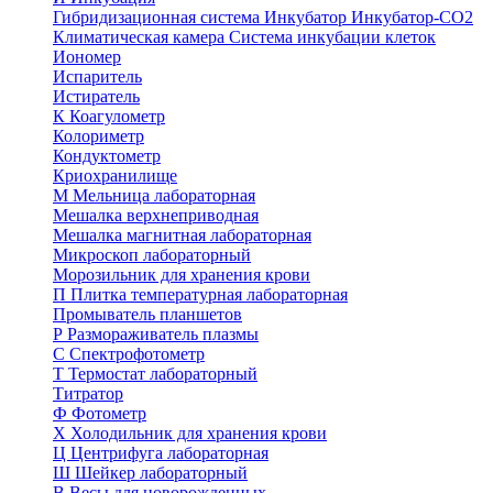
Гибридизационная система
Инкубатор
Инкубатор-СО2
Климатическая камера
Система инкубации клеток
Иономер
Испаритель
Истиратель
К
Коагулометр
Колориметр
Кондуктометр
Криохранилище
М
Мельница лабораторная
Мешалка верхнеприводная
Мешалка магнитная лабораторная
Микроскоп лабораторный
Морозильник для хранения крови
П
Плитка температурная лабораторная
Промыватель планшетов
Р
Размораживатель плазмы
С
Спектрофотометр
Т
Термостат лабораторный
Титратор
Ф
Фотометр
Х
Холодильник для хранения крови
Ц
Центрифуга лабораторная
Ш
Шейкер лабораторный
В
Весы для новорожденных