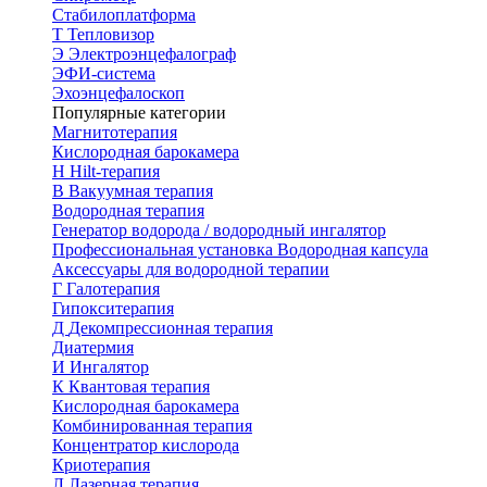
Стабилоплатформа
Т
Тепловизор
Э
Электроэнцефалограф
ЭФИ-система
Эхоэнцефалоскоп
Популярные категории
Магнитотерапия
Кислородная барокамера
H
Hilt-терапия
В
Вакуумная терапия
Водородная терапия
Генератор водорода / водородный ингалятор
Профессиональная установка
Водородная капсула
Аксессуары для водородной терапии
Г
Галотерапия
Гипокситерапия
Д
Декомпрессионная терапия
Диатермия
И
Ингалятор
К
Квантовая терапия
Кислородная барокамера
Комбинированная терапия
Концентратор кислорода
Криотерапия
Л
Лазерная терапия