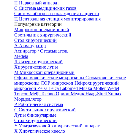
Н
Наркозный аппарат
С
Система медицинских газов
Система обогрева / охлаждения пациента
Ц
Центральная станция мониторирования
Популярные категории
Микроскоп операционный
Светильник хирургический
Стол хирургический
А
Аквапуратор
Аспиратор / Отсасыватель
Medela
Л
Лазер хирургический
Хирургические лупы
М
Микроскоп операционный
Офтальмологические микроскопы
Стоматологические
микроскопы
ЛОР микроскоп
Нейрохирургический
микроскоп
Zeiss
Leica
Labomed
Mitaka
Moller-Wedel
Topcon
Meiji Techno
Орион Медик
Haag-Streit
Zumax
Морцеллятор
Р
Роботическая система
С
Светильник хирургический
Лупы бинокулярные
Стол хирургический
У
Ультразвуковой хирургический аппарат
Х
Хирургическое кресло