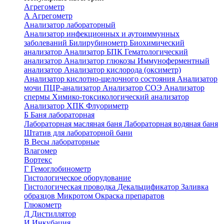
Агрегометр
А
Агрегометр
Анализатор лабораторный
Анализатор инфекционных и аутоиммунных
заболеваний
Билирубинометр
Биохимический
анализатор
Анализатор БПК
Гематологический
анализатор
Анализатор глюкозы
Иммуноферментный
анализатор
Анализатор кислорода (оксиметр)
Анализатор кислотно-щелочного состояния
Анализатор
мочи
ПЦР-анализатор
Анализатор СОЭ
Анализатор
спермы
Химико-токсикологический анализатор
Анализатор ХПК
Флуориметр
Б
Баня лабораторная
Лабораторная масляная баня
Лабораторная водяная баня
Штатив для лабораторной бани
В
Весы лабораторные
Влагомер
Вортекс
Г
Гемоглобинометр
Гистологическое оборудование
Гистологическая проводка
Декальцификатор
Заливка
образцов
Микротом
Окраска препаратов
Глюкометр
Д
Дистиллятор
И
Инкубация