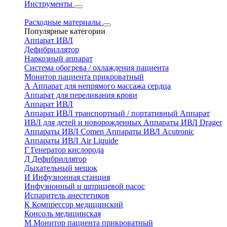
Инструменты
Расходные материалы
Популярные категории
Аппарат ИВЛ
Дефибриллятор
Наркозный аппарат
Система обогрева / охлаждения пациента
Монитор пациента прикроватный
А
Аппарат для непрямого массажа сердца
Аппарат для переливания крови
Аппарат ИВЛ
Аппарат ИВЛ транспортный / портативный
Аппарат
ИВЛ для детей и новорожденных
Аппараты ИВЛ Drager
Аппараты ИВЛ Comen
Аппараты ИВЛ Acutronic
Аппараты ИВЛ Air Liquide
Г
Генератор кислорода
Д
Дефибриллятор
Дыхательный мешок
И
Инфузионная станция
Инфузионный и шприцевой насос
Испаритель анестетиков
К
Компрессор медицинский
Консоль медицинская
М
Монитор пациента прикроватный