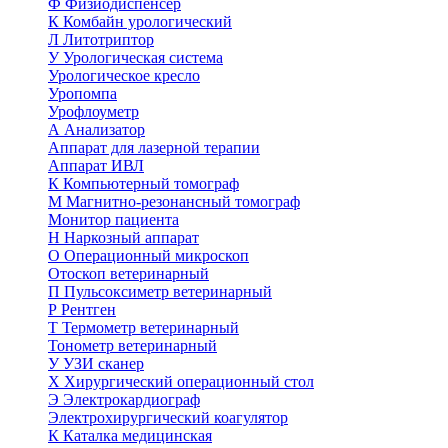
Ф
Физиодиспенсер
К
Комбайн урологический
Л
Литотриптор
У
Урологическая система
Урологическое кресло
Уропомпа
Урофлоуметр
А
Анализатор
Аппарат для лазерной терапии
Аппарат ИВЛ
К
Компьютерный томограф
М
Магнитно-резонансный томограф
Монитор пациента
Н
Наркозный аппарат
О
Операционный микроскоп
Отоскоп ветеринарный
П
Пульсоксиметр ветеринарный
Р
Рентген
Т
Термометр ветеринарный
Тонометр ветеринарный
У
УЗИ сканер
Х
Хирургический операционный стол
Э
Электрокардиограф
Электрохирургический коагулятор
К
Каталка медицинская