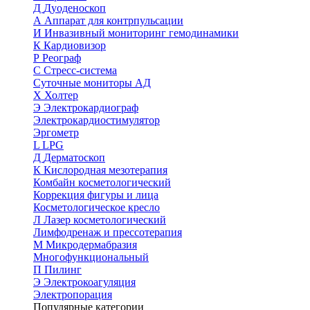
Д
Дуоденоскоп
А
Аппарат для контрпульсации
И
Инвазивный мониторинг гемодинамики
К
Кардиовизор
Р
Реограф
С
Стресс-система
Суточные мониторы АД
Х
Холтер
Э
Электрокардиограф
Электрокардиостимулятор
Эргометр
L
LPG
Д
Дерматоскоп
К
Кислородная мезотерапия
Комбайн косметологический
Коррекция фигуры и лица
Косметологическое кресло
Л
Лазер косметологический
Лимфодренаж и прессотерапия
М
Микродермабразия
Многофункциональный
П
Пилинг
Э
Электрокоагуляция
Электропорация
Популярные категории