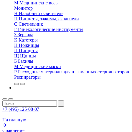
М
Медицинские весы
Монитор
Н
Налобный осветитель
П
Пинцеты, зажимы, скальпели
С
Светильник
Г
Гинекологические инструменты
З
Зеркала
К
Катетеры
Н
Ножницы
П
Пинцеты
Щ
Щипцы
Б
Бахилы
М
Медицинские маски
Р
Расходные материалы для плазменных стерилизаторов
Респираторы
+7 (495) 125-08-07
На главную
0
Сравнение