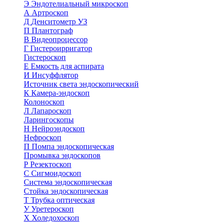
Э
Эндотелиальный микроскоп
А
Артроскоп
Д
Денситометр УЗ
П
Плантограф
В
Видеопроцессор
Г
Гистероирригатор
Гистероскоп
Е
Емкость для аспирата
И
Инсуффлятор
Источник света эндоскопический
К
Камера-эндоскоп
Колоноскоп
Л
Лапароскоп
Ларингоскопы
Н
Нейроэндоскоп
Нефроскоп
П
Помпа эндоскопическая
Промывка эндоскопов
Р
Резектоскоп
С
Сигмоидоскоп
Система эндоскопическая
Стойка эндоскопическая
Т
Трубка оптическая
У
Уретероскоп
Х
Холедохоскоп