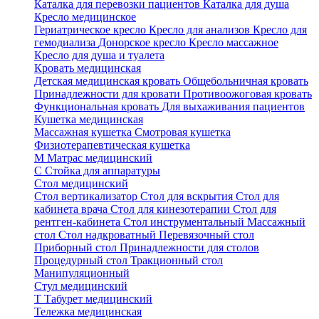
Каталка для перевозки пациентов
Каталка для душа
Кресло медицинское
Гериатрическое кресло
Кресло для анализов
Кресло для
гемодиализа
Донорское кресло
Кресло массажное
Кресло для душа и туалета
Кровать медицинская
Детская медицинская кровать
Общебольничная кровать
Принадлежности для кровати
Противоожоговая кровать
Функциональная кровать
Для выхаживания пациентов
Кушетка медицинская
Массажная кушетка
Смотровая кушетка
Физиотерапевтическая кушетка
М
Матрас медицинский
С
Стойка для аппаратуры
Стол медицинский
Стол вертикализатор
Стол для вскрытия
Стол для
кабинета врача
Стол для кинезотерапии
Стол для
рентген-кабинета
Стол инструментальный
Массажный
стол
Стол надкроватный
Перевязочный стол
Приборный стол
Принадлежности для столов
Процедурный стол
Тракционный стол
Манипуляционный
Стул медицинский
Т
Табурет медицинский
Тележка медицинская