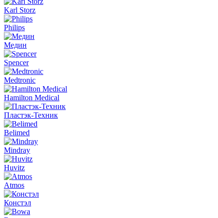
Karl Storz
Philips
Медин
Spencer
Medtronic
Hamilton Medical
Пластэк-Техник
Belimed
Mindray
Huvitz
Atmos
Констэл