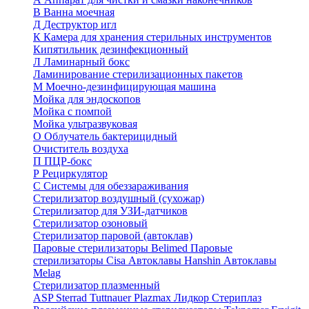
В
Ванна моечная
Д
Деструктор игл
К
Камера для хранения стерильных инструментов
Кипятильник дезинфекционный
Л
Ламинарный бокс
Ламинирование стерилизационных пакетов
М
Моечно-дезинфицирующая машина
Мойка для эндоскопов
Мойка с помпой
Мойка ультразвуковая
О
Облучатель бактерицидный
Очиститель воздуха
П
ПЦР-бокс
Р
Рециркулятор
С
Системы для обеззараживания
Стерилизатор воздушный (сухожар)
Стерилизатор для УЗИ-датчиков
Стерилизатор озоновый
Стерилизатор паровой (автоклав)
Паровые стерилизаторы Belimed
Паровые
стерилизаторы Cisa
Автоклавы Hanshin
Автоклавы
Melag
Стерилизатор плазменный
ASP Sterrad
Tuttnauer Plazmax
Лидкор Стериплаз