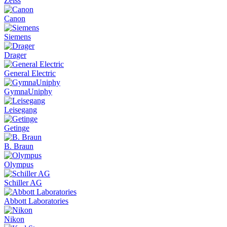
Zeiss
Canon
Siemens
Drager
General Electric
GymnaUniphy
Leisegang
Getinge
B. Braun
Olympus
Schiller AG
Abbott Laboratories
Nikon