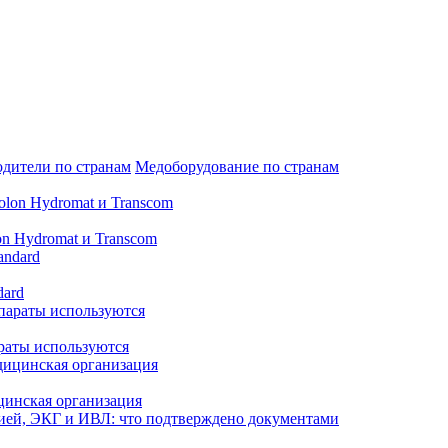
дители по странам
Медоборудование по странам
n Hydromat и Transcom
dard
араты используются
цинская организация