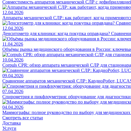
Совместимость аппаратов механической СЛР с дефибрилляцие
12.04.2026
Аппараты механической СЛР: как работают, когда применяются
12.04.2026
Денситометр для клиники: когда покупка оправдана? Сравнен
11.04.2026
Объёмы рынка медицинского оборудования в России: ключевы
10.04.2026
Corpuls CPR: обзор аппарата механической СЛР для стационар
09.04.2026
Сравнение аппаратов механической СЛР: КардиоРобот, LUCAS
07.04.2026
Спирометрия и пикфлоуметрия: оборудование для диагностик
04.04.2026
Маммографы: полное руководство по выбору для медицинских
Смотреть все статьи
Доставка
Услуги