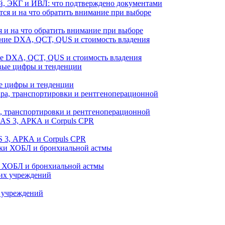
й, ЭКГ и ИВЛ: что подтверждено документами
 и на что обратить внимание при выборе
ие DXA, QCT, QUS и стоимость владения
е цифры и тенденции
а, транспортировки и рентгеноперационной
 3, АРКА и Corpuls CPR
и ХОБЛ и бронхиальной астмы
 учреждений