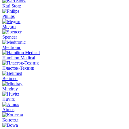
Karl Storz
Philips
Медин
Spencer
Medtronic
Hamilton Medical
Пластэк-Техник
Belimed
Mindray
Huvitz
Atmos
Констэл