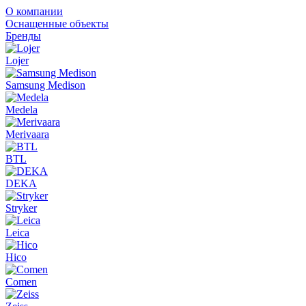
О компании
Оснащенные объекты
Бренды
Lojer
Samsung Medison
Medela
Merivaara
BTL
DEKA
Stryker
Leica
Hico
Comen