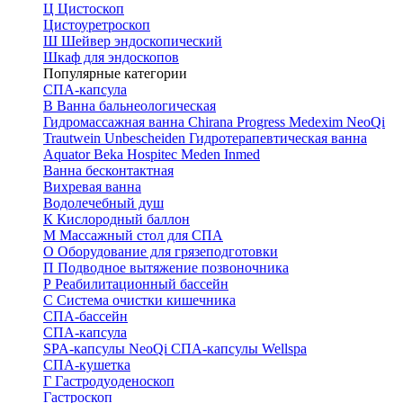
Ц
Цистоскоп
Цистоуретроскоп
Ш
Шейвер эндоскопический
Шкаф для эндоскопов
Популярные категории
СПА-капсула
В
Ванна бальнеологическая
Гидромассажная ванна
Chirana Progress
Medexim
NeoQi
Trautwein
Unbescheiden
Гидротерапевтическая ванна
Aquator
Beka Hospitec
Meden Inmed
Ванна бесконтактная
Вихревая ванна
Водолечебный душ
К
Кислородный баллон
М
Массажный стол для СПА
О
Оборудование для грязеподготовки
П
Подводное вытяжение позвоночника
Р
Реабилитационный бассейн
С
Система очистки кишечника
СПА-бассейн
СПА-капсула
SPA-капсулы NeoQi
СПА-капсулы Wellspa
СПА-кушетка
Г
Гастродуоденоскоп
Гастроскоп