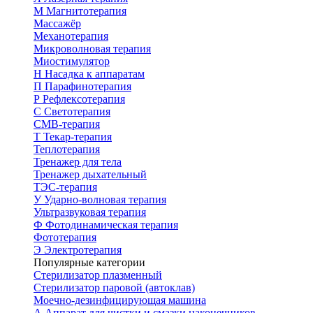
М
Магнитотерапия
Массажёр
Механотерапия
Микроволновая терапия
Миостимулятор
Н
Насадка к аппаратам
П
Парафинотерапия
Р
Рефлексотерапия
С
Светотерапия
СМВ-терапия
Т
Текар-терапия
Теплотерапия
Тренажер для тела
Тренажер дыхательный
ТЭС-терапия
У
Ударно-волновая терапия
Ультразвуковая терапия
Ф
Фотодинамическая терапия
Фототерапия
Э
Электротерапия
Популярные категории
Стерилизатор плазменный
Стерилизатор паровой (автоклав)
Моечно-дезинфицирующая машина
А
Аппарат для чистки и смазки наконечников