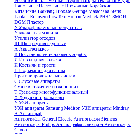
Российские плазменные стерилизаторы
Teknomar
Eryigit
Напольные
Настольные
Проходные
Корейские
Китайские
Baixiang
Biobase
Getinge
Matachana
Steris
Laoken
Renosem
LowTem
Human Meditek
PHS ТЗМОИ
DGM
Пластер
У
Ультрафиолетовый облучатель
Упаковочная машина
Утилизатор отходов
Ш
Шкаф суховоздушный
А
Акватренажер
В
Восстановление навыков ходьбы
И
Инвалидная коляска
К
Костыли и трости
П
Подъемник для ванны
Противопролежневые системы
С
Слуховые аппараты
Сухое вытяжение позвоночника
Т
Тренажер многофункциональный
Х
Ходунки и роллаторы
У
УЗИ аппараты
УЗИ аппараты Samsung Medison
УЗИ аппараты Mindray
А
Ангиограф
Ангиографы General Electric
Ангиографы Siemens
Ангиографы Philips
Ангиографы Электрон
Ангиографы
Canon