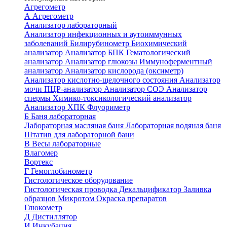
Агрегометр
А
Агрегометр
Анализатор лабораторный
Анализатор инфекционных и аутоиммунных
заболеваний
Билирубинометр
Биохимический
анализатор
Анализатор БПК
Гематологический
анализатор
Анализатор глюкозы
Иммуноферментный
анализатор
Анализатор кислорода (оксиметр)
Анализатор кислотно-щелочного состояния
Анализатор
мочи
ПЦР-анализатор
Анализатор СОЭ
Анализатор
спермы
Химико-токсикологический анализатор
Анализатор ХПК
Флуориметр
Б
Баня лабораторная
Лабораторная масляная баня
Лабораторная водяная баня
Штатив для лабораторной бани
В
Весы лабораторные
Влагомер
Вортекс
Г
Гемоглобинометр
Гистологическое оборудование
Гистологическая проводка
Декальцификатор
Заливка
образцов
Микротом
Окраска препаратов
Глюкометр
Д
Дистиллятор
И
Инкубация