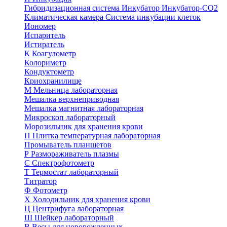
Гибридизационная система
Инкубатор
Инкубатор-СО2
Климатическая камера
Система инкубации клеток
Иономер
Испаритель
Истиратель
К
Коагулометр
Колориметр
Кондуктометр
Криохранилище
М
Мельница лабораторная
Мешалка верхнеприводная
Мешалка магнитная лабораторная
Микроскоп лабораторный
Морозильник для хранения крови
П
Плитка температурная лабораторная
Промыватель планшетов
Р
Размораживатель плазмы
С
Спектрофотометр
Т
Термостат лабораторный
Титратор
Ф
Фотометр
Х
Холодильник для хранения крови
Ц
Центрифуга лабораторная
Ш
Шейкер лабораторный
В
Весы для новорожденных