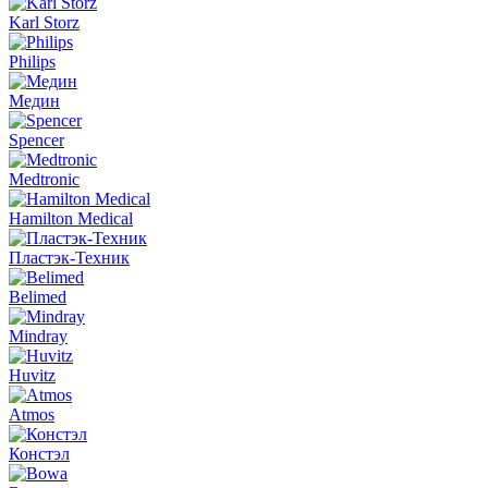
Karl Storz
Philips
Медин
Spencer
Medtronic
Hamilton Medical
Пластэк-Техник
Belimed
Mindray
Huvitz
Atmos
Констэл