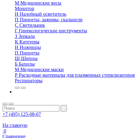
М
Медицинские весы
Монитор
Н
Налобный осветитель
П
Пинцеты, зажимы, скальпели
С
Светильник
Г
Гинекологические инструменты
З
Зеркала
К
Катетеры
Н
Ножницы
П
Пинцеты
Щ
Щипцы
Б
Бахилы
М
Медицинские маски
Р
Расходные материалы для плазменных стерилизаторов
Респираторы
+7 (495) 125-08-07
На главную
0
Сравнение