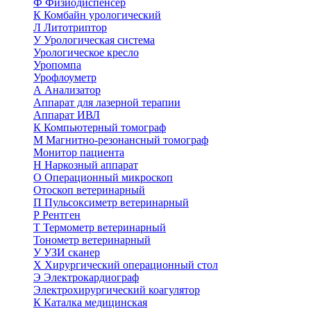
Ф
Физиодиспенсер
К
Комбайн урологический
Л
Литотриптор
У
Урологическая система
Урологическое кресло
Уропомпа
Урофлоуметр
А
Анализатор
Аппарат для лазерной терапии
Аппарат ИВЛ
К
Компьютерный томограф
М
Магнитно-резонансный томограф
Монитор пациента
Н
Наркозный аппарат
О
Операционный микроскоп
Отоскоп ветеринарный
П
Пульсоксиметр ветеринарный
Р
Рентген
Т
Термометр ветеринарный
Тонометр ветеринарный
У
УЗИ сканер
Х
Хирургический операционный стол
Э
Электрокардиограф
Электрохирургический коагулятор
К
Каталка медицинская