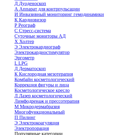
Д
Дуоденоскоп
А
Аппарат для контрпульсации
И
Инвазивный мониторинг гемодинамики
К
Кардиовизор
Р
Реограф
С
Стресс-система
Суточные мониторы АД
Х
Холтер
Э
Электрокардиограф
Электрокардиостимулятор
Эргометр
L
LPG
Д
Дерматоскоп
К
Кислородная мезотерапия
Комбайн косметологический
Коррекция фигуры и лица
Косметологическое кресло
Л
Лазер косметологический
Лимфодренаж и прессотерапия
М
Микродермабразия
Многофункциональный
П
Пилинг
Э
Электрокоагуляция
Электропорация
Популярные категории