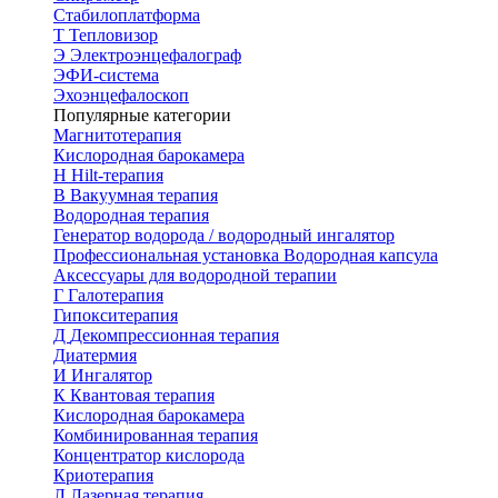
Стабилоплатформа
Т
Тепловизор
Э
Электроэнцефалограф
ЭФИ-система
Эхоэнцефалоскоп
Популярные категории
Магнитотерапия
Кислородная барокамера
H
Hilt-терапия
В
Вакуумная терапия
Водородная терапия
Генератор водорода / водородный ингалятор
Профессиональная установка
Водородная капсула
Аксессуары для водородной терапии
Г
Галотерапия
Гипокситерапия
Д
Декомпрессионная терапия
Диатермия
И
Ингалятор
К
Квантовая терапия
Кислородная барокамера
Комбинированная терапия
Концентратор кислорода
Криотерапия
Л
Лазерная терапия