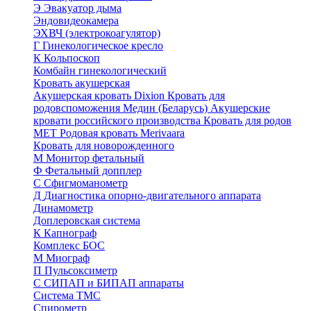
Э
Эвакуатор дыма
Эндовидеокамера
ЭХВЧ (электрокоагулятор)
Г
Гинекологическое кресло
К
Кольпоскоп
Комбайн гинекологический
Кровать акушерская
Акушерская кровать Dixion
Кровать для
родовспоможения Медин (Беларусь)
Акушерские
кровати российского производства
Кровать для родов
МЕТ
Родовая кровать Merivaara
Кровать для новорожденного
М
Монитор фетальный
Ф
Фетальный допплер
C
Cфигмоманометр
Д
Диагностика опорно-двигательного аппарата
Динамометр
Доплеровская система
К
Капнограф
Комплекс БОС
М
Миограф
П
Пульсоксиметр
С
СИПАП и БИПАП аппараты
Система ТМС
Спирометр