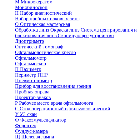
М
Микрокератом
Монобиноскоп
Н
Набор диагностический
Набор пробных очковых линз
О
Оптическая мастерская
Обработка линз
Окраска линз
Система центрирования и
блокирования линз
Сканирующее устройство
Диоптриметр
Оптический томограф
Офтальмологическое кресло
Офтальмометр
Офтальмоскоп
П
Пахиметр
Периметр ПНР
Пневмотонометр
Прибор для восстановления зрения
Пробная оправа
Проектор знаков
Р
Рабочее место врача офтальмолога
С
Стол операционный офтальмологический
У
УЗ-скан
Ф
Факоэмульсификатор
Фороптер
Фундус-камера
Щ
Щелевая лампа