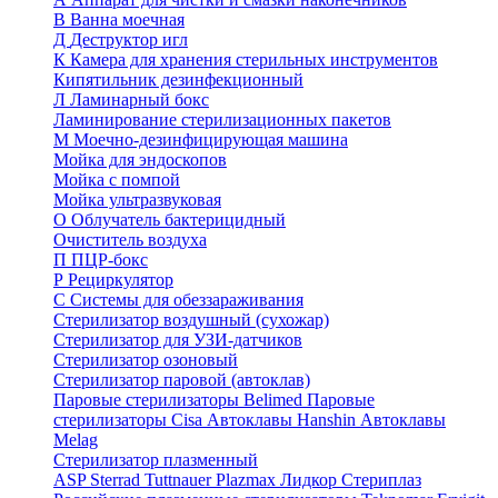
В
Ванна моечная
Д
Деструктор игл
К
Камера для хранения стерильных инструментов
Кипятильник дезинфекционный
Л
Ламинарный бокс
Ламинирование стерилизационных пакетов
М
Моечно-дезинфицирующая машина
Мойка для эндоскопов
Мойка с помпой
Мойка ультразвуковая
О
Облучатель бактерицидный
Очиститель воздуха
П
ПЦР-бокс
Р
Рециркулятор
С
Системы для обеззараживания
Стерилизатор воздушный (сухожар)
Стерилизатор для УЗИ-датчиков
Стерилизатор озоновый
Стерилизатор паровой (автоклав)
Паровые стерилизаторы Belimed
Паровые
стерилизаторы Cisa
Автоклавы Hanshin
Автоклавы
Melag
Стерилизатор плазменный
ASP Sterrad
Tuttnauer Plazmax
Лидкор Стериплаз