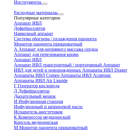
Инструменты
Расходные материалы
Популярные категории
Аппарат ИВЛ
Дефибриллятор
Наркозный аппарат
Система обогрева / охлаждения пациента
Монитор пациента прикроватный
А
Аппарат для непрямого массажа сердца
Аппарат для переливания крови
Аппарат ИВЛ
Аппарат ИВЛ транспортный / портативный
Аппарат
ИВЛ для детей и новорожденных
Аппараты ИВЛ Drager
Аппараты ИВЛ Comen
Аппараты ИВЛ Acutronic
Аппараты ИВЛ Air Liquide
Г
Генератор кислорода
Д
Дефибриллятор
Дыхательный мешок
И
Инфузионная станция
Инфузионный и шприцевой насос
Испаритель анестетиков
К
Компрессор медицинский
Консоль медицинская
М
Монитор пациента прикроватный