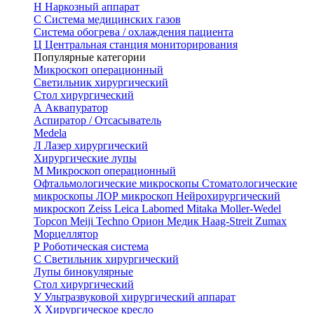
Н
Наркозный аппарат
С
Система медицинских газов
Система обогрева / охлаждения пациента
Ц
Центральная станция мониторирования
Популярные категории
Микроскоп операционный
Светильник хирургический
Стол хирургический
А
Аквапуратор
Аспиратор / Отсасыватель
Medela
Л
Лазер хирургический
Хирургические лупы
М
Микроскоп операционный
Офтальмологические микроскопы
Стоматологические
микроскопы
ЛОР микроскоп
Нейрохирургический
микроскоп
Zeiss
Leica
Labomed
Mitaka
Moller-Wedel
Topcon
Meiji Techno
Орион Медик
Haag-Streit
Zumax
Морцеллятор
Р
Роботическая система
С
Светильник хирургический
Лупы бинокулярные
Стол хирургический
У
Ультразвуковой хирургический аппарат
Х
Хирургическое кресло