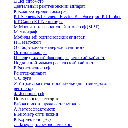
Д
Денситометр
Дентальный рентгеновский аппарат
К
Компьютерный томограф
КТ Siemens
КТ General Electric
КТ Электрон
КТ Philips
КТ Canon
КТ Neurologica
М
Магнитно-резонансный томограф (МРТ)
Маммограф
Мобильный рентгеновский аппарат
Н
Негатоскоп
О
Оборудование ядерной медицины
Ортопантомограф
П
Передвижной флюорографический кабинет
Подвижной маммографический кабинет
Р
Радиовизиограф
Рентген-аппарат
С
С-дуга
У
Устройства печати на пленке (дигитайзеры для
рентгена)
Ф
Флюорограф
Популярные категории
Рабочее место врача офтальмолога
А
Авторефрактометр
Б
Биометр оптический
К
Корнеотопограф
Л
Лазер офтальмологический