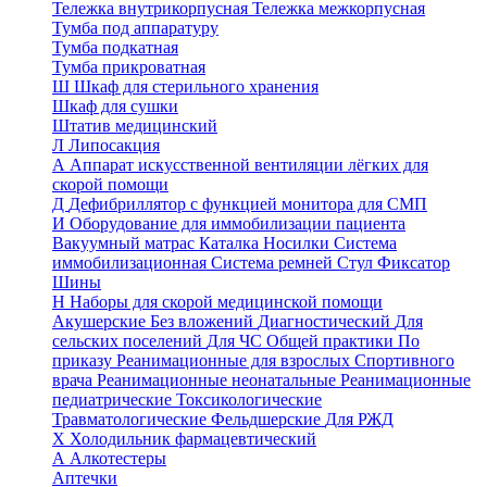
Тележка внутрикорпусная
Тележка межкорпусная
Тумба под аппаратуру
Тумба подкатная
Тумба прикроватная
Ш
Шкаф для стерильного хранения
Шкаф для сушки
Штатив медицинский
Л
Липосакция
А
Аппарат искусственной вентиляции лёгких для
скорой помощи
Д
Дефибриллятор с функцией монитора для СМП
И
Оборудование для иммобилизации пациента
Вакуумный матрас
Каталка
Носилки
Система
иммобилизационная
Система ремней
Стул
Фиксатор
Шины
Н
Наборы для скорой медицинской помощи
Акушерские
Без вложений
Диагностический
Для
сельских поселений
Для ЧС
Общей практики
По
приказу
Реанимационные для взрослых
Спортивного
врача
Реанимационные неонатальные
Реанимационные
педиатрические
Токсикологические
Травматологические
Фельдшерские
Для РЖД
Х
Холодильник фармацевтический
А
Алкотестеры
Аптечки