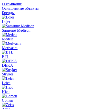
О компании
Оснащенные объекты
Бренды
Lojer
Samsung Medison
Medela
Merivaara
BTL
DEKA
Stryker
Leica
Hico
Comen