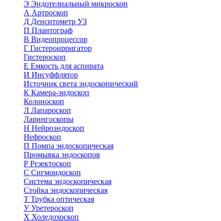
Э
Эндотелиальный микроскоп
А
Артроскоп
Д
Денситометр УЗ
П
Плантограф
В
Видеопроцессор
Г
Гистероирригатор
Гистероскоп
Е
Емкость для аспирата
И
Инсуффлятор
Источник света эндоскопический
К
Камера-эндоскоп
Колоноскоп
Л
Лапароскоп
Ларингоскопы
Н
Нейроэндоскоп
Нефроскоп
П
Помпа эндоскопическая
Промывка эндоскопов
Р
Резектоскоп
С
Сигмоидоскоп
Система эндоскопическая
Стойка эндоскопическая
Т
Трубка оптическая
У
Уретероскоп
Х
Холедохоскоп