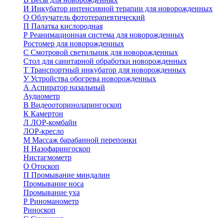
И
Инкубатор интенсивной терапии для новорожденных
О
Облучатель фототерапевтический
П
Палатка кислородная
Р
Реанимационная система для новорожденных
Ростомер для новорожденных
С
Смотровой светильник для новорожденных
Стол для санитарной обработки новорожденных
Т
Транспортный инкубатор для новорожденных
У
Устройства обогрева новорожденных
А
Аспиратор назальный
Аудиометр
В
Видеооториноларингоскоп
К
Камертон
Л
ЛОР-комбайн
ЛОР-кресло
М
Массаж барабанной перепонки
Н
Назофарингоскоп
Нистагмометр
О
Отоскоп
П
Промывание миндалин
Промывание носа
Промывание уха
Р
Риноманометр
Риноскоп