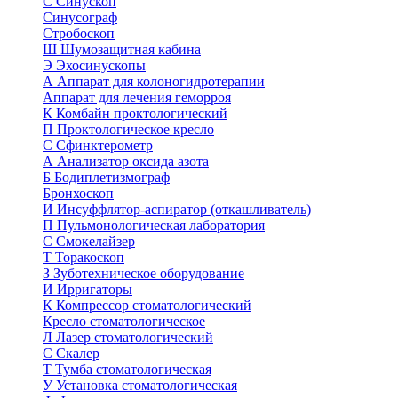
С
Синускоп
Синусограф
Стробоскоп
Ш
Шумозащитная кабина
Э
Эхосинускопы
А
Аппарат для колоногидротерапии
Аппарат для лечения геморроя
К
Комбайн проктологический
П
Проктологическое кресло
С
Сфинктерометр
А
Анализатор оксида азота
Б
Бодиплетизмограф
Бронхоскоп
И
Инсуффлятор-аспиратор (откашливатель)
П
Пульмонологическая лаборатория
С
Смокелайзер
Т
Торакоскоп
З
Зуботехническое оборудование
И
Ирригаторы
К
Компрессор стоматологический
Кресло стоматологическое
Л
Лазер стоматологический
С
Скалер
Т
Тумба стоматологическая
У
Установка стоматологическая