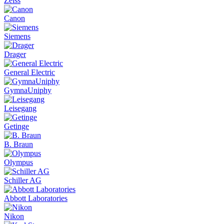
Zeiss
Canon
Siemens
Drager
General Electric
GymnaUniphy
Leisegang
Getinge
B. Braun
Olympus
Schiller AG
Abbott Laboratories
Nikon