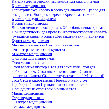
Каталка для перевозки пациентов
Каталка для душа
Кресло медицинское
Гериатрическое кресло
Кресло для анализов
Кресло для
гемодиализа
Донорское кресло
Кресло массажное
Кресло для душа и туалета
Кровать медицинская
Детская медицинская кровать
Общебольничная кровать
Принадлежности для кровати
Противоожоговая кровать
Функциональная кровать
Для выхаживания пациентов
Кушетка медицинская
Массажная кушетка
Смотровая кушетка
Физиотерапевтическая кушетка
М
Матрас медицинский
С
Стойка для аппаратуры
Стол медицинский
Стол вертикализатор
Стол для вскрытия
Стол для
кабинета врача
Стол для кинезотерапии
Стол для
рентген-кабинета
Стол инструментальный
Массажный
стол
Стол надкроватный
Перевязочный стол
Приборный стол
Принадлежности для столов
Процедурный стол
Тракционный стол
Манипуляционный
Стул медицинский
Т
Табурет медицинский
Тележка медицинская