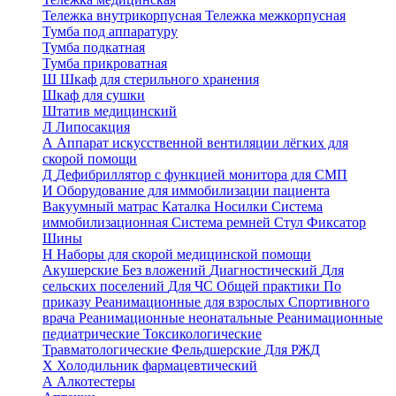
Тележка внутрикорпусная
Тележка межкорпусная
Тумба под аппаратуру
Тумба подкатная
Тумба прикроватная
Ш
Шкаф для стерильного хранения
Шкаф для сушки
Штатив медицинский
Л
Липосакция
А
Аппарат искусственной вентиляции лёгких для
скорой помощи
Д
Дефибриллятор с функцией монитора для СМП
И
Оборудование для иммобилизации пациента
Вакуумный матрас
Каталка
Носилки
Система
иммобилизационная
Система ремней
Стул
Фиксатор
Шины
Н
Наборы для скорой медицинской помощи
Акушерские
Без вложений
Диагностический
Для
сельских поселений
Для ЧС
Общей практики
По
приказу
Реанимационные для взрослых
Спортивного
врача
Реанимационные неонатальные
Реанимационные
педиатрические
Токсикологические
Травматологические
Фельдшерские
Для РЖД
Х
Холодильник фармацевтический
А
Алкотестеры