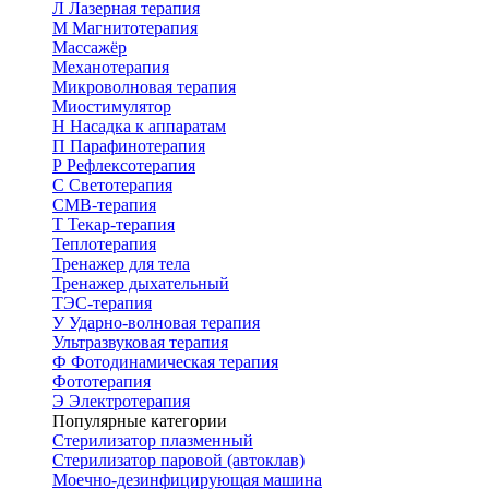
Л
Лазерная терапия
М
Магнитотерапия
Массажёр
Механотерапия
Микроволновая терапия
Миостимулятор
Н
Насадка к аппаратам
П
Парафинотерапия
Р
Рефлексотерапия
С
Светотерапия
СМВ-терапия
Т
Текар-терапия
Теплотерапия
Тренажер для тела
Тренажер дыхательный
ТЭС-терапия
У
Ударно-волновая терапия
Ультразвуковая терапия
Ф
Фотодинамическая терапия
Фототерапия
Э
Электротерапия
Популярные категории
Стерилизатор плазменный
Стерилизатор паровой (автоклав)
Моечно-дезинфицирующая машина