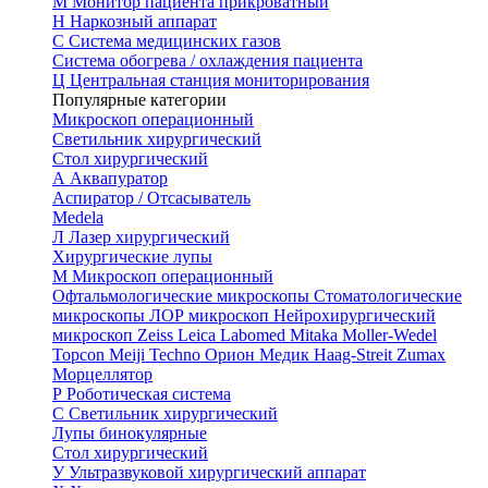
М
Монитор пациента прикроватный
Н
Наркозный аппарат
С
Система медицинских газов
Система обогрева / охлаждения пациента
Ц
Центральная станция мониторирования
Популярные категории
Микроскоп операционный
Светильник хирургический
Стол хирургический
А
Аквапуратор
Аспиратор / Отсасыватель
Medela
Л
Лазер хирургический
Хирургические лупы
М
Микроскоп операционный
Офтальмологические микроскопы
Стоматологические
микроскопы
ЛОР микроскоп
Нейрохирургический
микроскоп
Zeiss
Leica
Labomed
Mitaka
Moller-Wedel
Topcon
Meiji Techno
Орион Медик
Haag-Streit
Zumax
Морцеллятор
Р
Роботическая система
С
Светильник хирургический
Лупы бинокулярные
Стол хирургический
У
Ультразвуковой хирургический аппарат