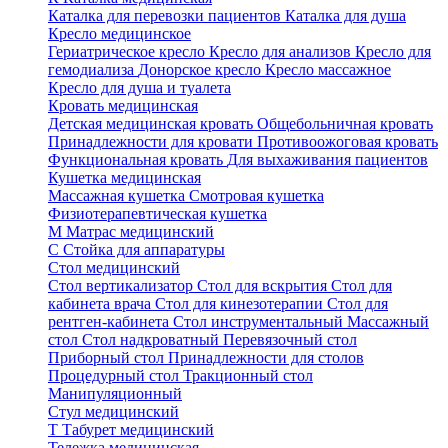
Каталка для перевозки пациентов
Каталка для душа
Кресло медицинское
Гериатрическое кресло
Кресло для анализов
Кресло для
гемодиализа
Донорское кресло
Кресло массажное
Кресло для душа и туалета
Кровать медицинская
Детская медицинская кровать
Общебольничная кровать
Принадлежности для кровати
Противоожоговая кровать
Функциональная кровать
Для выхаживания пациентов
Кушетка медицинская
Массажная кушетка
Смотровая кушетка
Физиотерапевтическая кушетка
М
Матрас медицинский
С
Стойка для аппаратуры
Стол медицинский
Стол вертикализатор
Стол для вскрытия
Стол для
кабинета врача
Стол для кинезотерапии
Стол для
рентген-кабинета
Стол инструментальный
Массажный
стол
Стол надкроватный
Перевязочный стол
Приборный стол
Принадлежности для столов
Процедурный стол
Тракционный стол
Манипуляционный
Стул медицинский
Т
Табурет медицинский
Тележка медицинская