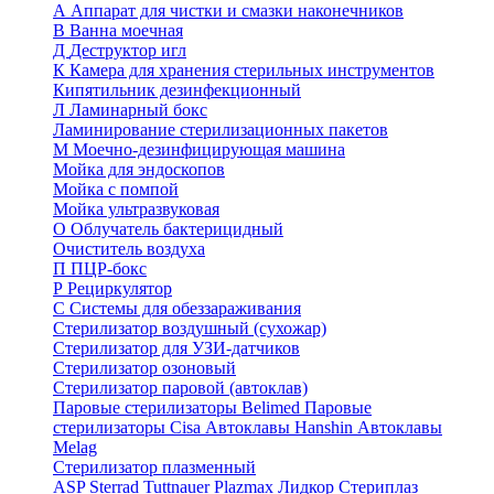
А
Аппарат для чистки и смазки наконечников
В
Ванна моечная
Д
Деструктор игл
К
Камера для хранения стерильных инструментов
Кипятильник дезинфекционный
Л
Ламинарный бокс
Ламинирование стерилизационных пакетов
М
Моечно-дезинфицирующая машина
Мойка для эндоскопов
Мойка с помпой
Мойка ультразвуковая
О
Облучатель бактерицидный
Очиститель воздуха
П
ПЦР-бокс
Р
Рециркулятор
С
Системы для обеззараживания
Стерилизатор воздушный (сухожар)
Стерилизатор для УЗИ-датчиков
Стерилизатор озоновый
Стерилизатор паровой (автоклав)
Паровые стерилизаторы Belimed
Паровые
стерилизаторы Cisa
Автоклавы Hanshin
Автоклавы
Melag
Стерилизатор плазменный
ASP Sterrad
Tuttnauer Plazmax
Лидкор Стериплаз