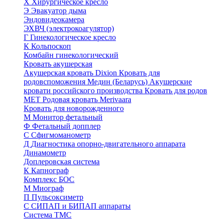
Х
Хирургическое кресло
Э
Эвакуатор дыма
Эндовидеокамера
ЭХВЧ (электрокоагулятор)
Г
Гинекологическое кресло
К
Кольпоскоп
Комбайн гинекологический
Кровать акушерская
Акушерская кровать Dixion
Кровать для
родовспоможения Медин (Беларусь)
Акушерские
кровати российского производства
Кровать для родов
МЕТ
Родовая кровать Merivaara
Кровать для новорожденного
М
Монитор фетальный
Ф
Фетальный допплер
C
Cфигмоманометр
Д
Диагностика опорно-двигательного аппарата
Динамометр
Доплеровская система
К
Капнограф
Комплекс БОС
М
Миограф
П
Пульсоксиметр
С
СИПАП и БИПАП аппараты
Система ТМС