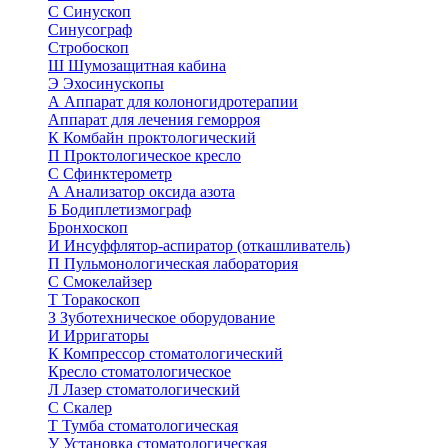
С
Синускоп
Синусограф
Стробоскоп
Ш
Шумозащитная кабина
Э
Эхосинускопы
А
Аппарат для колоногидротерапии
Аппарат для лечения геморроя
К
Комбайн проктологический
П
Проктологическое кресло
С
Сфинктерометр
А
Анализатор оксида азота
Б
Бодиплетизмограф
Бронхоскоп
И
Инсуффлятор-аспиратор (откашливатель)
П
Пульмонологическая лаборатория
С
Смокелайзер
Т
Торакоскоп
З
Зуботехническое оборудование
И
Ирригаторы
К
Компрессор стоматологический
Кресло стоматологическое
Л
Лазер стоматологический
С
Скалер
Т
Тумба стоматологическая
У
Установка стоматологическая