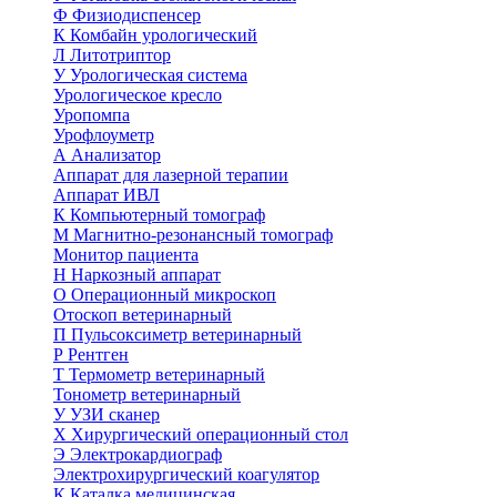
Ф
Физиодиспенсер
К
Комбайн урологический
Л
Литотриптор
У
Урологическая система
Урологическое кресло
Уропомпа
Урофлоуметр
А
Анализатор
Аппарат для лазерной терапии
Аппарат ИВЛ
К
Компьютерный томограф
М
Магнитно-резонансный томограф
Монитор пациента
Н
Наркозный аппарат
О
Операционный микроскоп
Отоскоп ветеринарный
П
Пульсоксиметр ветеринарный
Р
Рентген
Т
Термометр ветеринарный
Тонометр ветеринарный
У
УЗИ сканер
Х
Хирургический операционный стол
Э
Электрокардиограф
Электрохирургический коагулятор
К
Каталка медицинская