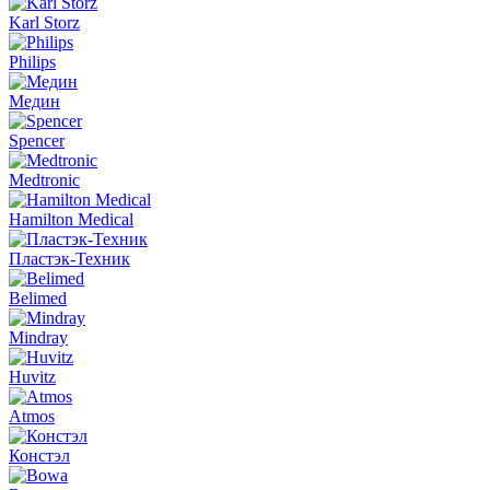
Karl Storz
Philips
Медин
Spencer
Medtronic
Hamilton Medical
Пластэк-Техник
Belimed
Mindray
Huvitz
Atmos
Констэл