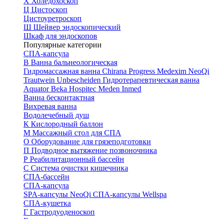
Х
Холедохоскоп
Ц
Цистоскоп
Цистоуретроскоп
Ш
Шейвер эндоскопический
Шкаф для эндоскопов
Популярные категории
СПА-капсула
В
Ванна бальнеологическая
Гидромассажная ванна
Chirana Progress
Medexim
NeoQi
Trautwein
Unbescheiden
Гидротерапевтическая ванна
Aquator
Beka Hospitec
Meden Inmed
Ванна бесконтактная
Вихревая ванна
Водолечебный душ
К
Кислородный баллон
М
Массажный стол для СПА
О
Оборудование для грязеподготовки
П
Подводное вытяжение позвоночника
Р
Реабилитационный бассейн
С
Система очистки кишечника
СПА-бассейн
СПА-капсула
SPA-капсулы NeoQi
СПА-капсулы Wellspa
СПА-кушетка
Г
Гастродуоденоскоп