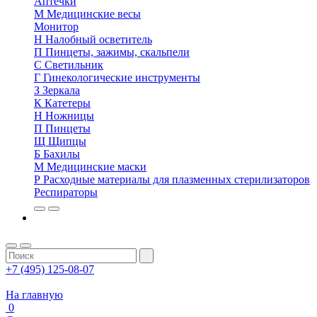
Аптечки
М
Медицинские весы
Монитор
Н
Налобный осветитель
П
Пинцеты, зажимы, скальпели
С
Светильник
Г
Гинекологические инструменты
З
Зеркала
К
Катетеры
Н
Ножницы
П
Пинцеты
Щ
Щипцы
Б
Бахилы
М
Медицинские маски
Р
Расходные материалы для плазменных стерилизаторов
Респираторы
+7 (495) 125-08-07
На главную
0