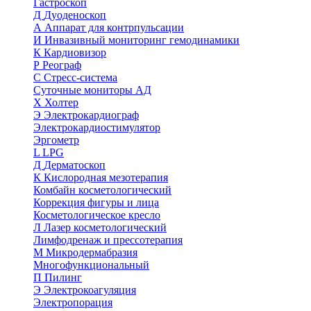
Гастроскоп
Д
Дуоденоскоп
А
Аппарат для контрпульсации
И
Инвазивный мониторинг гемодинамики
К
Кардиовизор
Р
Реограф
С
Стресс-система
Суточные мониторы АД
Х
Холтер
Э
Электрокардиограф
Электрокардиостимулятор
Эргометр
L
LPG
Д
Дерматоскоп
К
Кислородная мезотерапия
Комбайн косметологический
Коррекция фигуры и лица
Косметологическое кресло
Л
Лазер косметологический
Лимфодренаж и прессотерапия
М
Микродермабразия
Многофункциональный
П
Пилинг
Э
Электрокоагуляция
Электропорация