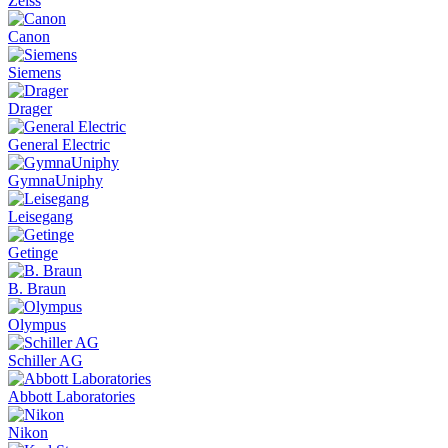
Zeiss
Canon
Siemens
Drager
General Electric
GymnaUniphy
Leisegang
Getinge
B. Braun
Olympus
Schiller AG
Abbott Laboratories
Nikon