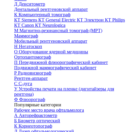
Д
Денситометр
Дентальный рентгеновский аппарат
К
Компьютерный томограф
КТ Siemens
КТ General Electric
КТ Электрон
КТ Philips
КТ Canon
КТ Neurologica
М
Магнитно-резонансный томограф (МРТ)
Маммограф
Мобильный рентгеновский аппарат
Н
Негатоскоп
О
Оборудование ядерной медицины
Ортопантомограф
П
Передвижной флюорографический кабинет
Подвижной маммографический кабинет
Р
Радиовизиограф
Рентген-аппарат
С
С-дуга
У
Устройства печати на пленке (дигитайзеры для
рентгена)
Ф
Флюорограф
Популярные категории
Рабочее место врача офтальмолога
А
Авторефрактометр
Б
Биометр оптический
К
Корнеотопограф
Л
Лазер офтальмологический