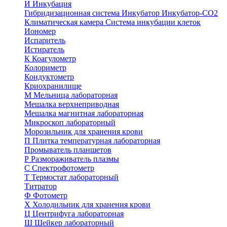
И
Инкубация
Гибридизационная система
Инкубатор
Инкубатор-СО2
Климатическая камера
Система инкубации клеток
Иономер
Испаритель
Истиратель
К
Коагулометр
Колориметр
Кондуктометр
Криохранилище
М
Мельница лабораторная
Мешалка верхнеприводная
Мешалка магнитная лабораторная
Микроскоп лабораторный
Морозильник для хранения крови
П
Плитка температурная лабораторная
Промыватель планшетов
Р
Размораживатель плазмы
С
Спектрофотометр
Т
Термостат лабораторный
Титратор
Ф
Фотометр
Х
Холодильник для хранения крови
Ц
Центрифуга лабораторная
Ш
Шейкер лабораторный