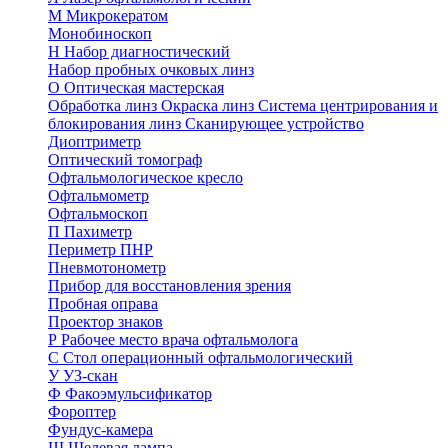
М
Микрокератом
Монобиноскоп
Н
Набор диагностический
Набор пробных очковых линз
О
Оптическая мастерская
Обработка линз
Окраска линз
Система центрирования и
блокирования линз
Сканирующее устройство
Диоптриметр
Оптический томограф
Офтальмологическое кресло
Офтальмометр
Офтальмоскоп
П
Пахиметр
Периметр ПНР
Пневмотонометр
Прибор для восстановления зрения
Пробная оправа
Проектор знаков
Р
Рабочее место врача офтальмолога
С
Стол операционный офтальмологический
У
УЗ-скан
Ф
Факоэмульсификатор
Фороптер
Фундус-камера
Щ
Щелевая лампа