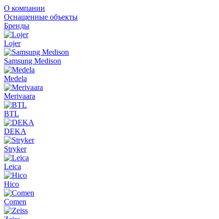
О компании
Оснащенные объекты
Бренды
Lojer
Samsung Medison
Medela
Merivaara
BTL
DEKA
Stryker
Leica
Hico
Comen