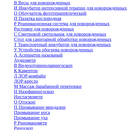
В
Весы для новорожденных
И
Инкубатор интенсивной терапии для новорожденных
О
Облучатель фототерапевтический
П
Палатка кислородная
Р
Реанимационная система для новорожденных
Ростомер для новорожденных
С
Смотровой светильник для новорожденных
Стол для санитарной обработки новорожденных
Т
Транспортный инкубатор для новорожденных
У
Устройства обогрева новорожденных
А
Аспиратор назальный
Аудиометр
В
Видеооториноларингоскоп
К
Камертон
Л
ЛОР-комбайн
ЛОР-кресло
М
Массаж барабанной перепонки
Н
Назофарингоскоп
Нистагмометр
О
Отоскоп
П
Промывание миндалин
Промывание носа
Промывание уха
Р
Риноманометр
Риноскоп