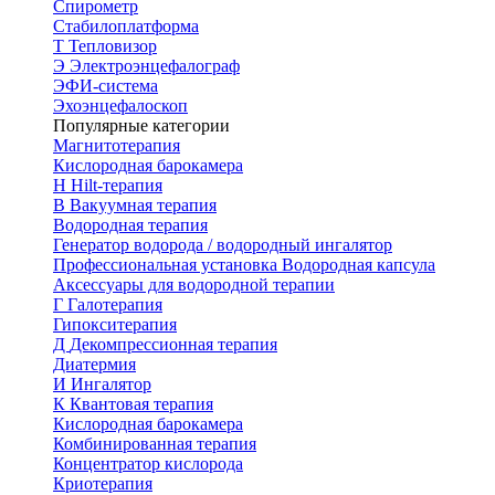
Спирометр
Стабилоплатформа
Т
Тепловизор
Э
Электроэнцефалограф
ЭФИ-система
Эхоэнцефалоскоп
Популярные категории
Магнитотерапия
Кислородная барокамера
H
Hilt-терапия
В
Вакуумная терапия
Водородная терапия
Генератор водорода / водородный ингалятор
Профессиональная установка
Водородная капсула
Аксессуары для водородной терапии
Г
Галотерапия
Гипокситерапия
Д
Декомпрессионная терапия
Диатермия
И
Ингалятор
К
Квантовая терапия
Кислородная барокамера
Комбинированная терапия
Концентратор кислорода
Криотерапия