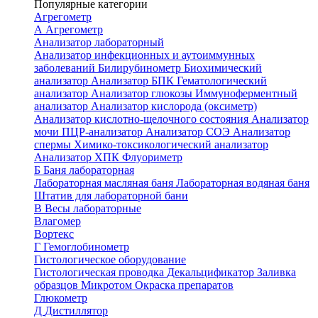
Популярные категории
Агрегометр
А
Агрегометр
Анализатор лабораторный
Анализатор инфекционных и аутоиммунных
заболеваний
Билирубинометр
Биохимический
анализатор
Анализатор БПК
Гематологический
анализатор
Анализатор глюкозы
Иммуноферментный
анализатор
Анализатор кислорода (оксиметр)
Анализатор кислотно-щелочного состояния
Анализатор
мочи
ПЦР-анализатор
Анализатор СОЭ
Анализатор
спермы
Химико-токсикологический анализатор
Анализатор ХПК
Флуориметр
Б
Баня лабораторная
Лабораторная масляная баня
Лабораторная водяная баня
Штатив для лабораторной бани
В
Весы лабораторные
Влагомер
Вортекс
Г
Гемоглобинометр
Гистологическое оборудование
Гистологическая проводка
Декальцификатор
Заливка
образцов
Микротом
Окраска препаратов
Глюкометр
Д
Дистиллятор