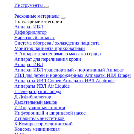
Инструменты
Расходные материалы
Популярные категории
Аппарат ИВЛ
Дефибриллятор
Наркозный аппарат
Система обогрева / охлаждения пациента
Монитор пациента прикроватный
А
Аппарат для непрямого массажа сердца
Аппарат для переливания крови
Аппарат ИВЛ
Аппарат ИВЛ транспортный / портативный
Аппарат
ИВЛ для детей и новорожденных
Аппараты ИВЛ Drager
Аппараты ИВЛ Comen
Аппараты ИВЛ Acutronic
Аппараты ИВЛ Air Liquide
Г
Генератор кислорода
Д
Дефибриллятор
Дыхательный мешок
И
Инфузионная станция
Инфузионный и шприцевой насос
Испаритель анестетиков
К
Компрессор медицинский
Консоль медицинская