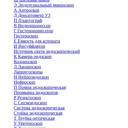
Э
Эндотелиальный микроскоп
А
Артроскоп
Д
Денситометр УЗ
П
Плантограф
В
Видеопроцессор
Г
Гистероирригатор
Гистероскоп
Е
Емкость для аспирата
И
Инсуффлятор
Источник света эндоскопический
К
Камера-эндоскоп
Колоноскоп
Л
Лапароскоп
Ларингоскопы
Н
Нейроэндоскоп
Нефроскоп
П
Помпа эндоскопическая
Промывка эндоскопов
Р
Резектоскоп
С
Сигмоидоскоп
Система эндоскопическая
Стойка эндоскопическая
Т
Трубка оптическая
У
Уретероскоп