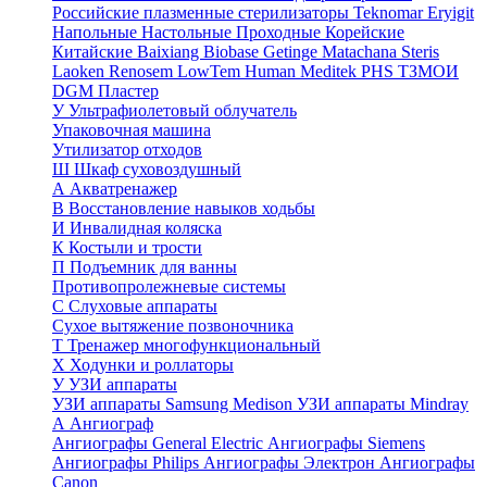
Российские плазменные стерилизаторы
Teknomar
Eryigit
Напольные
Настольные
Проходные
Корейские
Китайские
Baixiang
Biobase
Getinge
Matachana
Steris
Laoken
Renosem
LowTem
Human Meditek
PHS ТЗМОИ
DGM
Пластер
У
Ультрафиолетовый облучатель
Упаковочная машина
Утилизатор отходов
Ш
Шкаф суховоздушный
А
Акватренажер
В
Восстановление навыков ходьбы
И
Инвалидная коляска
К
Костыли и трости
П
Подъемник для ванны
Противопролежневые системы
С
Слуховые аппараты
Сухое вытяжение позвоночника
Т
Тренажер многофункциональный
Х
Ходунки и роллаторы
У
УЗИ аппараты
УЗИ аппараты Samsung Medison
УЗИ аппараты Mindray
А
Ангиограф
Ангиографы General Electric
Ангиографы Siemens
Ангиографы Philips
Ангиографы Электрон
Ангиографы
Canon