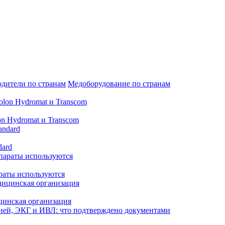
дители по странам
Медоборудование по странам
n Hydromat и Transcom
dard
араты используются
цинская организация