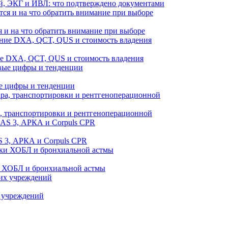
й, ЭКГ и ИВЛ: что подтверждено документами
 и на что обратить внимание при выборе
ие DXA, QCT, QUS и стоимость владения
е цифры и тенденции
а, транспортировки и рентгеноперационной
 3, АРКА и Corpuls CPR
и ХОБЛ и бронхиальной астмы
 учреждений