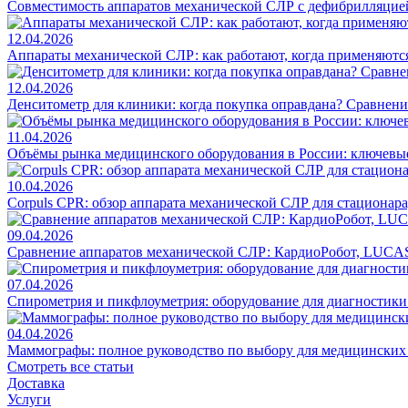
Совместимость аппаратов механической СЛР с дефибрилляцие
12.04.2026
Аппараты механической СЛР: как работают, когда применяются
12.04.2026
Денситометр для клиники: когда покупка оправдана? Сравнен
11.04.2026
Объёмы рынка медицинского оборудования в России: ключевы
10.04.2026
Corpuls CPR: обзор аппарата механической СЛР для стационар
09.04.2026
Сравнение аппаратов механической СЛР: КардиоРобот, LUCAS
07.04.2026
Спирометрия и пикфлоуметрия: оборудование для диагностик
04.04.2026
Маммографы: полное руководство по выбору для медицинских
Смотреть все статьи
Доставка
Услуги