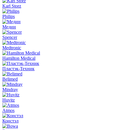
Karl Storz
Philips
Медин
Spencer
Medtronic
Hamilton Medical
Пластэк-Техник
Belimed
Mindray
Huvitz
Atmos
Констэл