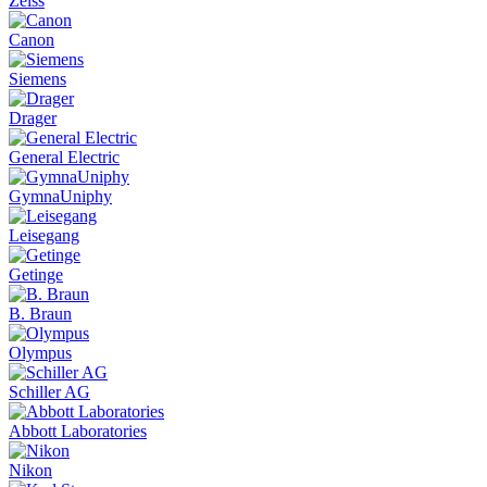
Zeiss
Canon
Siemens
Drager
General Electric
GymnaUniphy
Leisegang
Getinge
B. Braun
Olympus
Schiller AG
Abbott Laboratories
Nikon