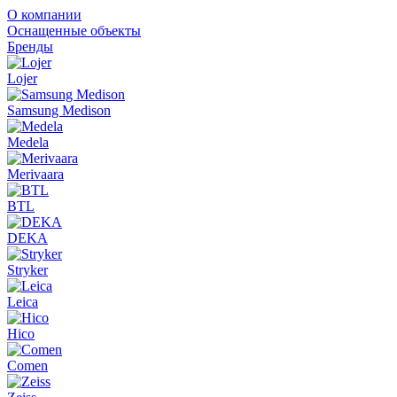
О компании
Оснащенные объекты
Бренды
Lojer
Samsung Medison
Medela
Merivaara
BTL
DEKA
Stryker
Leica
Hico
Comen