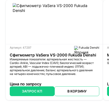
Артикул: 47297
Fukuda Denshi
А
Сфигмометр VaSera VS-2000 Fukuda Denshi
Измеряемые показатели: артериальная жесткость —
м
Cardio-Ankle
, Vascular Index (CAVI); биологический возраст
G
артерий; ABI —
лодыжечно-плечевой
индекс (ЛПИ);
артериальное давление; баланс артериального давления
на четырех конечностях; пульсовое давление.
Цена по запросу
ЗАПРОС КП
В КОРЗИНУ