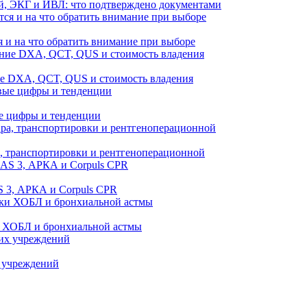
й, ЭКГ и ИВЛ: что подтверждено документами
 и на что обратить внимание при выборе
ие DXA, QCT, QUS и стоимость владения
е цифры и тенденции
а, транспортировки и рентгеноперационной
 3, АРКА и Corpuls CPR
и ХОБЛ и бронхиальной астмы
 учреждений