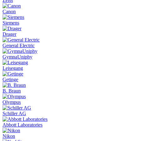
Zeiss
Canon
Siemens
Drager
General Electric
GymnaUniphy
Leisegang
Getinge
B. Braun
Olympus
Schiller AG
Abbott Laboratories
Nikon