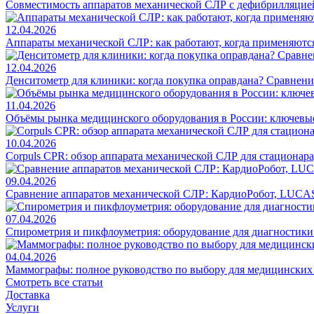
Совместимость аппаратов механической СЛР с дефибрилляцие
12.04.2026
Аппараты механической СЛР: как работают, когда применяются
12.04.2026
Денситометр для клиники: когда покупка оправдана? Сравнен
11.04.2026
Объёмы рынка медицинского оборудования в России: ключевы
10.04.2026
Corpuls CPR: обзор аппарата механической СЛР для стационар
09.04.2026
Сравнение аппаратов механической СЛР: КардиоРобот, LUCAS
07.04.2026
Спирометрия и пикфлоуметрия: оборудование для диагностик
04.04.2026
Маммографы: полное руководство по выбору для медицинских
Смотреть все статьи
Доставка
Услуги