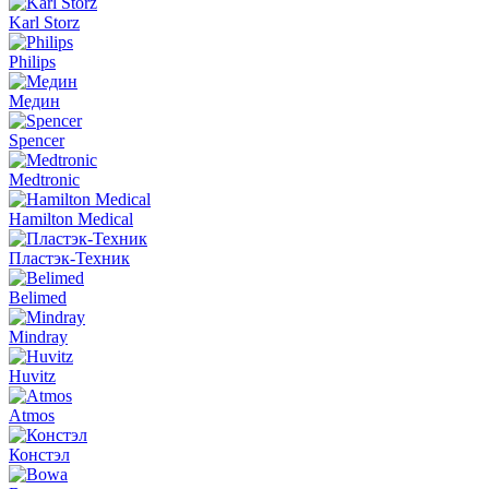
Karl Storz
Philips
Медин
Spencer
Medtronic
Hamilton Medical
Пластэк-Техник
Belimed
Mindray
Huvitz
Atmos
Констэл