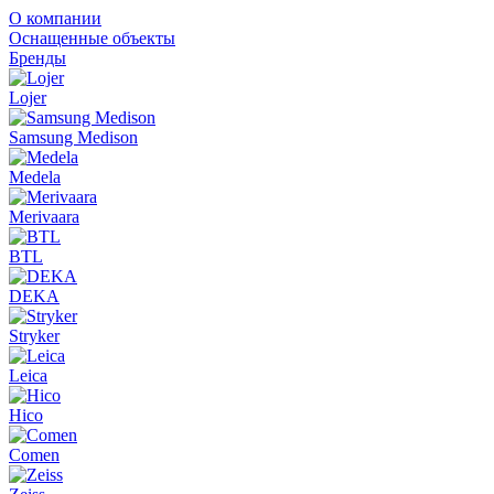
О компании
Оснащенные объекты
Бренды
Lojer
Samsung Medison
Medela
Merivaara
BTL
DEKA
Stryker
Leica
Hico
Comen