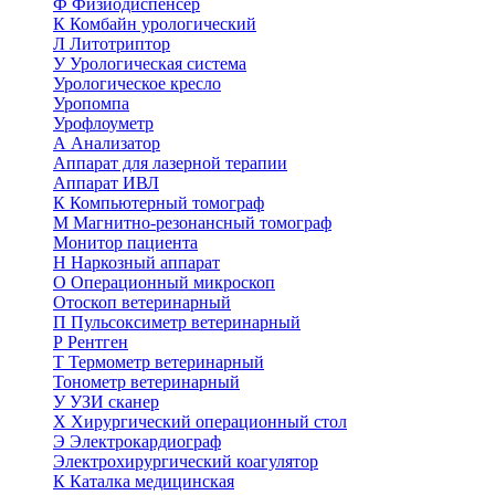
Ф
Физиодиспенсер
К
Комбайн урологический
Л
Литотриптор
У
Урологическая система
Урологическое кресло
Уропомпа
Урофлоуметр
А
Анализатор
Аппарат для лазерной терапии
Аппарат ИВЛ
К
Компьютерный томограф
М
Магнитно-резонансный томограф
Монитор пациента
Н
Наркозный аппарат
О
Операционный микроскоп
Отоскоп ветеринарный
П
Пульсоксиметр ветеринарный
Р
Рентген
Т
Термометр ветеринарный
Тонометр ветеринарный
У
УЗИ сканер
Х
Хирургический операционный стол
Э
Электрокардиограф
Электрохирургический коагулятор
К
Каталка медицинская