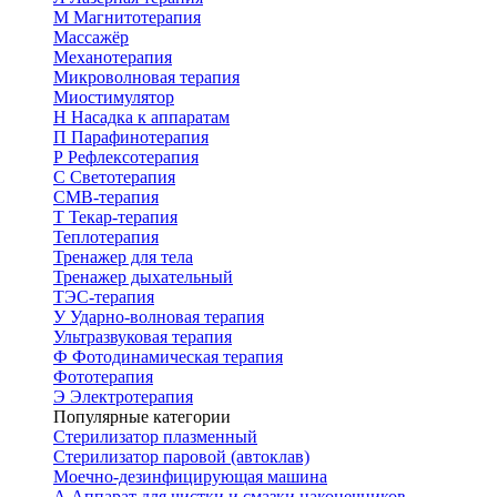
М
Магнитотерапия
Массажёр
Механотерапия
Микроволновая терапия
Миостимулятор
Н
Насадка к аппаратам
П
Парафинотерапия
Р
Рефлексотерапия
С
Светотерапия
СМВ-терапия
Т
Текар-терапия
Теплотерапия
Тренажер для тела
Тренажер дыхательный
ТЭС-терапия
У
Ударно-волновая терапия
Ультразвуковая терапия
Ф
Фотодинамическая терапия
Фототерапия
Э
Электротерапия
Популярные категории
Стерилизатор плазменный
Стерилизатор паровой (автоклав)
Моечно-дезинфицирующая машина
А
Аппарат для чистки и смазки наконечников