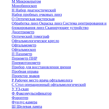
М
Микрокератом
Монобиноскоп
Н
Набор диагностический
Набор пробных очковых линз
О
Оптическая мастерская
Обработка линз
Окраска линз
Система центрирования и
блокирования линз
Сканирующее устройство
Диоптриметр
Оптический томограф
Офтальмологическое кресло
Офтальмометр
Офтальмоскоп
П
Пахиметр
Периметр ПНР
Пневмотонометр
Прибор для восстановления зрения
Пробная оправа
Проектор знаков
Р
Рабочее место врача офтальмолога
С
Стол операционный офтальмологический
У
УЗ-скан
Ф
Факоэмульсификатор
Фороптер
Фундус-камера
Щ
Щелевая лампа