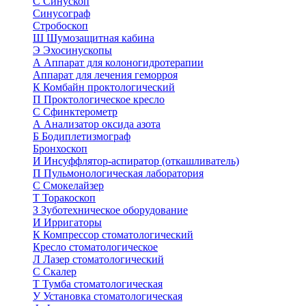
С
Синускоп
Синусограф
Стробоскоп
Ш
Шумозащитная кабина
Э
Эхосинускопы
А
Аппарат для колоногидротерапии
Аппарат для лечения геморроя
К
Комбайн проктологический
П
Проктологическое кресло
С
Сфинктерометр
А
Анализатор оксида азота
Б
Бодиплетизмограф
Бронхоскоп
И
Инсуффлятор-аспиратор (откашливатель)
П
Пульмонологическая лаборатория
С
Смокелайзер
Т
Торакоскоп
З
Зуботехническое оборудование
И
Ирригаторы
К
Компрессор стоматологический
Кресло стоматологическое
Л
Лазер стоматологический
С
Скалер
Т
Тумба стоматологическая
У
Установка стоматологическая