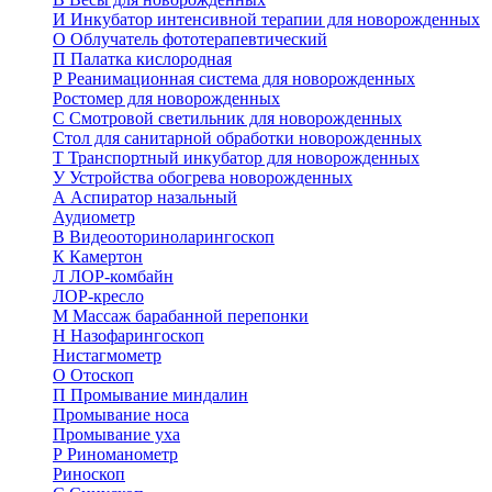
И
Инкубатор интенсивной терапии для новорожденных
О
Облучатель фототерапевтический
П
Палатка кислородная
Р
Реанимационная система для новорожденных
Ростомер для новорожденных
С
Смотровой светильник для новорожденных
Стол для санитарной обработки новорожденных
Т
Транспортный инкубатор для новорожденных
У
Устройства обогрева новорожденных
А
Аспиратор назальный
Аудиометр
В
Видеооториноларингоскоп
К
Камертон
Л
ЛОР-комбайн
ЛОР-кресло
М
Массаж барабанной перепонки
Н
Назофарингоскоп
Нистагмометр
О
Отоскоп
П
Промывание миндалин
Промывание носа
Промывание уха
Р
Риноманометр
Риноскоп