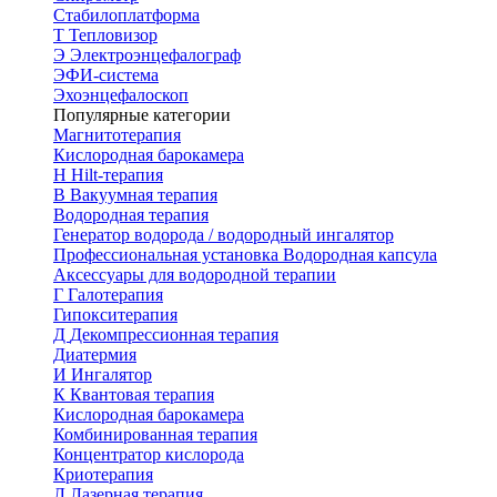
Стабилоплатформа
Т
Тепловизор
Э
Электроэнцефалограф
ЭФИ-система
Эхоэнцефалоскоп
Популярные категории
Магнитотерапия
Кислородная барокамера
H
Hilt-терапия
В
Вакуумная терапия
Водородная терапия
Генератор водорода / водородный ингалятор
Профессиональная установка
Водородная капсула
Аксессуары для водородной терапии
Г
Галотерапия
Гипокситерапия
Д
Декомпрессионная терапия
Диатермия
И
Ингалятор
К
Квантовая терапия
Кислородная барокамера
Комбинированная терапия
Концентратор кислорода
Криотерапия
Л
Лазерная терапия