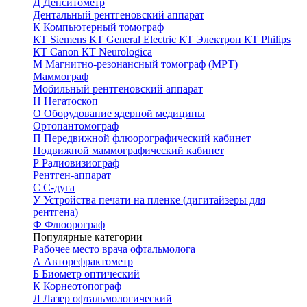
Д
Денситометр
Дентальный рентгеновский аппарат
К
Компьютерный томограф
КТ Siemens
КТ General Electric
КТ Электрон
КТ Philips
КТ Canon
КТ Neurologica
М
Магнитно-резонансный томограф (МРТ)
Маммограф
Мобильный рентгеновский аппарат
Н
Негатоскоп
О
Оборудование ядерной медицины
Ортопантомограф
П
Передвижной флюорографический кабинет
Подвижной маммографический кабинет
Р
Радиовизиограф
Рентген-аппарат
С
С-дуга
У
Устройства печати на пленке (дигитайзеры для
рентгена)
Ф
Флюорограф
Популярные категории
Рабочее место врача офтальмолога
А
Авторефрактометр
Б
Биометр оптический
К
Корнеотопограф
Л
Лазер офтальмологический