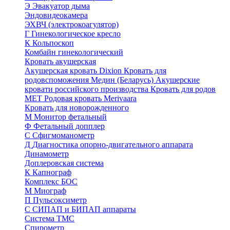
Э
Эвакуатор дыма
Эндовидеокамера
ЭХВЧ (электрокоагулятор)
Г
Гинекологическое кресло
К
Кольпоскоп
Комбайн гинекологический
Кровать акушерская
Акушерская кровать Dixion
Кровать для
родовспоможения Медин (Беларусь)
Акушерские
кровати российского производства
Кровать для родов
МЕТ
Родовая кровать Merivaara
Кровать для новорожденного
М
Монитор фетальный
Ф
Фетальный допплер
C
Cфигмоманометр
Д
Диагностика опорно-двигательного аппарата
Динамометр
Доплеровская система
К
Капнограф
Комплекс БОС
М
Миограф
П
Пульсоксиметр
С
СИПАП и БИПАП аппараты
Система ТМС
Спирометр