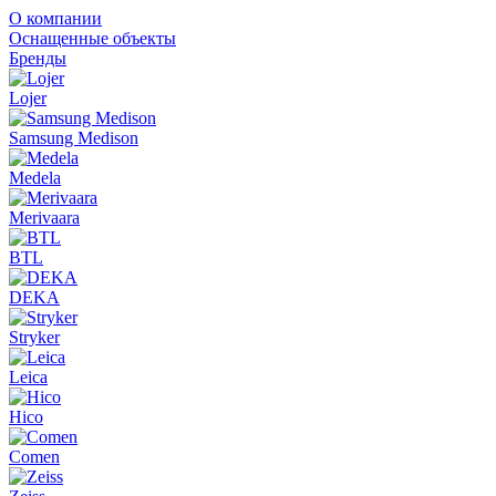
О компании
Оснащенные объекты
Бренды
Lojer
Samsung Medison
Medela
Merivaara
BTL
DEKA
Stryker
Leica
Hico
Comen