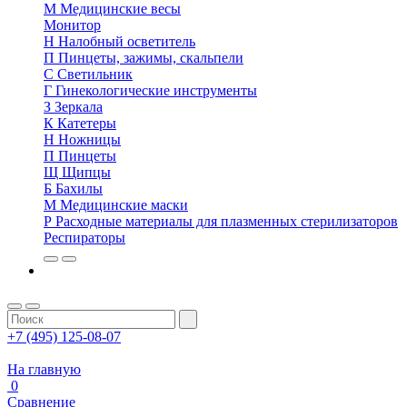
М
Медицинские весы
Монитор
Н
Налобный осветитель
П
Пинцеты, зажимы, скальпели
С
Светильник
Г
Гинекологические инструменты
З
Зеркала
К
Катетеры
Н
Ножницы
П
Пинцеты
Щ
Щипцы
Б
Бахилы
М
Медицинские маски
Р
Расходные материалы для плазменных стерилизаторов
Респираторы
+7 (495) 125-08-07
На главную
0
Сравнение