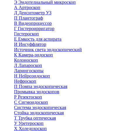
Э
Эндотелиальный микроскоп
А
Артроскоп
Д
Денситометр УЗ
П
Плантограф
В
Видеопроцессор
Г
Гистероирригатор
Гистероскоп
Е
Емкость для аспирата
И
Инсуффлятор
Источник света эндоскопический
К
Камера-эндоскоп
Колоноскоп
Л
Лапароскоп
Ларингоскопы
Н
Нейроэндоскоп
Нефроскоп
П
Помпа эндоскопическая
Промывка эндоскопов
Р
Резектоскоп
С
Сигмоидоскоп
Система эндоскопическая
Стойка эндоскопическая
Т
Трубка оптическая
У
Уретероскоп
Х
Холедохоскоп