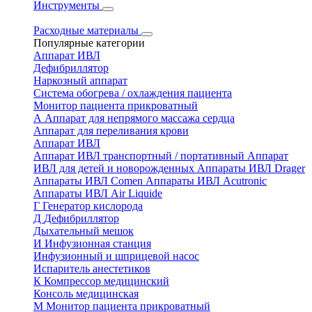
Инструменты
Расходные материалы
Популярные категории
Аппарат ИВЛ
Дефибриллятор
Наркозный аппарат
Система обогрева / охлаждения пациента
Монитор пациента прикроватный
А
Аппарат для непрямого массажа сердца
Аппарат для переливания крови
Аппарат ИВЛ
Аппарат ИВЛ транспортный / портативный
Аппарат
ИВЛ для детей и новорожденных
Аппараты ИВЛ Drager
Аппараты ИВЛ Comen
Аппараты ИВЛ Acutronic
Аппараты ИВЛ Air Liquide
Г
Генератор кислорода
Д
Дефибриллятор
Дыхательный мешок
И
Инфузионная станция
Инфузионный и шприцевой насос
Испаритель анестетиков
К
Компрессор медицинский
Консоль медицинская
М
Монитор пациента прикроватный