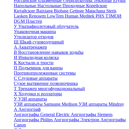
Российские плазменные стерилизаторы
Teknomar
Eryigit
Напольные
Настольные
Проходные
Корейские
Китайские
Baixiang
Biobase
Getinge
Matachana
Steris
Laoken
Renosem
LowTem
Human Meditek
PHS ТЗМОИ
DGM
Пластер
У
Ультрафиолетовый облучатель
Упаковочная машина
Утилизатор отходов
Ш
Шкаф суховоздушный
А
Акватренажер
В
Восстановление навыков ходьбы
И
Инвалидная коляска
К
Костыли и трости
П
Подъемник для ванны
Противопролежневые системы
С
Слуховые аппараты
Сухое вытяжение позвоночника
Т
Тренажер многофункциональный
Х
Ходунки и роллаторы
У
УЗИ аппараты
УЗИ аппараты Samsung Medison
УЗИ аппараты Mindray
А
Ангиограф
Ангиографы General Electric
Ангиографы Siemens
Ангиографы Philips
Ангиографы Электрон
Ангиографы
Canon