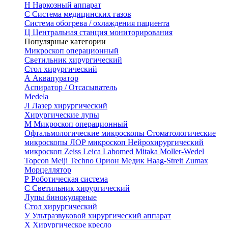
Н
Наркозный аппарат
С
Система медицинских газов
Система обогрева / охлаждения пациента
Ц
Центральная станция мониторирования
Популярные категории
Микроскоп операционный
Светильник хирургический
Стол хирургический
А
Аквапуратор
Аспиратор / Отсасыватель
Medela
Л
Лазер хирургический
Хирургические лупы
М
Микроскоп операционный
Офтальмологические микроскопы
Стоматологические
микроскопы
ЛОР микроскоп
Нейрохирургический
микроскоп
Zeiss
Leica
Labomed
Mitaka
Moller-Wedel
Topcon
Meiji Techno
Орион Медик
Haag-Streit
Zumax
Морцеллятор
Р
Роботическая система
С
Светильник хирургический
Лупы бинокулярные
Стол хирургический
У
Ультразвуковой хирургический аппарат
Х
Хирургическое кресло