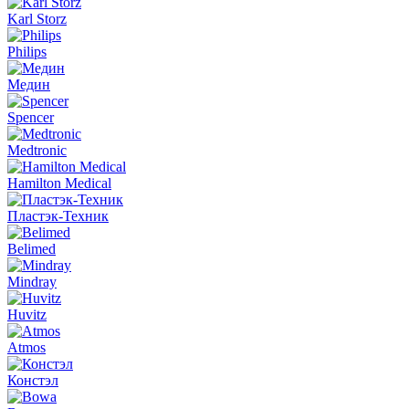
Karl Storz
Philips
Медин
Spencer
Medtronic
Hamilton Medical
Пластэк-Техник
Belimed
Mindray
Huvitz
Atmos
Констэл