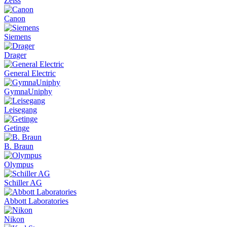
Zeiss
Canon
Siemens
Drager
General Electric
GymnaUniphy
Leisegang
Getinge
B. Braun
Olympus
Schiller AG
Abbott Laboratories
Nikon