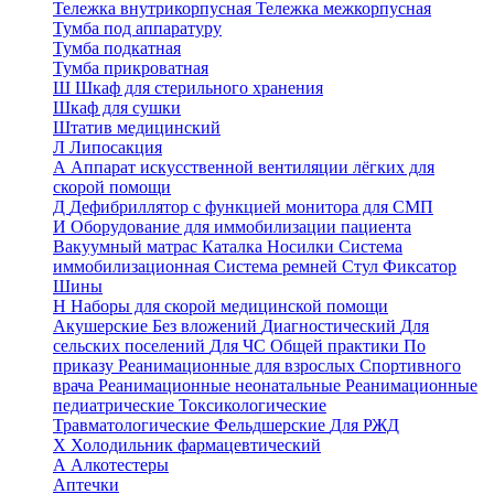
Тележка внутрикорпусная
Тележка межкорпусная
Тумба под аппаратуру
Тумба подкатная
Тумба прикроватная
Ш
Шкаф для стерильного хранения
Шкаф для сушки
Штатив медицинский
Л
Липосакция
А
Аппарат искусственной вентиляции лёгких для
скорой помощи
Д
Дефибриллятор с функцией монитора для СМП
И
Оборудование для иммобилизации пациента
Вакуумный матрас
Каталка
Носилки
Система
иммобилизационная
Система ремней
Стул
Фиксатор
Шины
Н
Наборы для скорой медицинской помощи
Акушерские
Без вложений
Диагностический
Для
сельских поселений
Для ЧС
Общей практики
По
приказу
Реанимационные для взрослых
Спортивного
врача
Реанимационные неонатальные
Реанимационные
педиатрические
Токсикологические
Травматологические
Фельдшерские
Для РЖД
Х
Холодильник фармацевтический
А
Алкотестеры
Аптечки