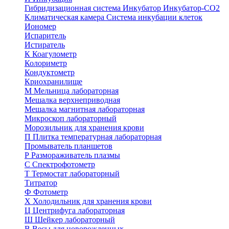
Гибридизационная система
Инкубатор
Инкубатор-СО2
Климатическая камера
Система инкубации клеток
Иономер
Испаритель
Истиратель
К
Коагулометр
Колориметр
Кондуктометр
Криохранилище
М
Мельница лабораторная
Мешалка верхнеприводная
Мешалка магнитная лабораторная
Микроскоп лабораторный
Морозильник для хранения крови
П
Плитка температурная лабораторная
Промыватель планшетов
Р
Размораживатель плазмы
С
Спектрофотометр
Т
Термостат лабораторный
Титратор
Ф
Фотометр
Х
Холодильник для хранения крови
Ц
Центрифуга лабораторная
Ш
Шейкер лабораторный
В
Весы для новорожденных