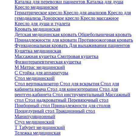
Каталка для перевозки пациентов
Каталка для душа
Кресло медицинское
Гериатрическое кресло
Кресло для анализов
Кресло для
гемодиализа
Донорское кресло
Кресло массажное
Кресло для душа и туалета
Кровать медицинская
Детская медицинская кровать
Общебольничная кровать
Принадлежности для кровати
Противоожоговая кровать
Функциональная кровать
Для выхаживания пациентов
Кушетка медицинская
Массажная кушетка
Смотровая кушетка
Физиотерапевтическая кушетка
М
Матрас медицинский
С
Стойка для аппаратуры
Стол медицинский
Стол вертикализатор
Стол для вскрытия
Стол для
кабинета врача
Стол для кинезотерапии
Стол для
рентген-кабинета
Стол инструментальный
Массажный
стол
Стол надкроватный
Перевязочный стол
Приборный стол
Принадлежности для столов
Процедурный стол
Тракционный стол
Манипуляционный
Стул медицинский
Т
Табурет медицинский
Тележка медицинская