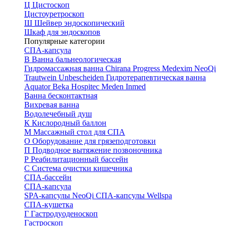
Ц
Цистоскоп
Цистоуретроскоп
Ш
Шейвер эндоскопический
Шкаф для эндоскопов
Популярные категории
СПА-капсула
В
Ванна бальнеологическая
Гидромассажная ванна
Chirana Progress
Medexim
NeoQi
Trautwein
Unbescheiden
Гидротерапевтическая ванна
Aquator
Beka Hospitec
Meden Inmed
Ванна бесконтактная
Вихревая ванна
Водолечебный душ
К
Кислородный баллон
М
Массажный стол для СПА
О
Оборудование для грязеподготовки
П
Подводное вытяжение позвоночника
Р
Реабилитационный бассейн
С
Система очистки кишечника
СПА-бассейн
СПА-капсула
SPA-капсулы NeoQi
СПА-капсулы Wellspa
СПА-кушетка
Г
Гастродуоденоскоп
Гастроскоп