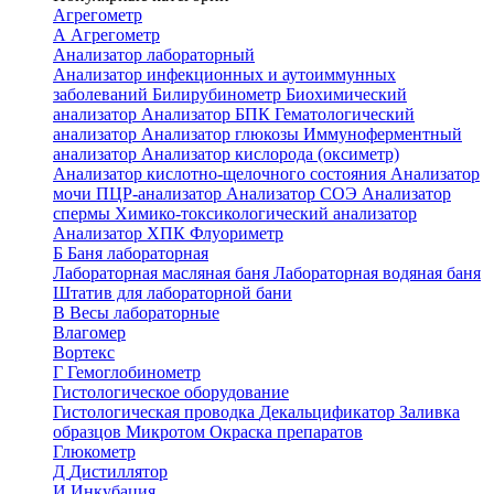
Агрегометр
А
Агрегометр
Анализатор лабораторный
Анализатор инфекционных и аутоиммунных
заболеваний
Билирубинометр
Биохимический
анализатор
Анализатор БПК
Гематологический
анализатор
Анализатор глюкозы
Иммуноферментный
анализатор
Анализатор кислорода (оксиметр)
Анализатор кислотно-щелочного состояния
Анализатор
мочи
ПЦР-анализатор
Анализатор СОЭ
Анализатор
спермы
Химико-токсикологический анализатор
Анализатор ХПК
Флуориметр
Б
Баня лабораторная
Лабораторная масляная баня
Лабораторная водяная баня
Штатив для лабораторной бани
В
Весы лабораторные
Влагомер
Вортекс
Г
Гемоглобинометр
Гистологическое оборудование
Гистологическая проводка
Декальцификатор
Заливка
образцов
Микротом
Окраска препаратов
Глюкометр
Д
Дистиллятор
И
Инкубация