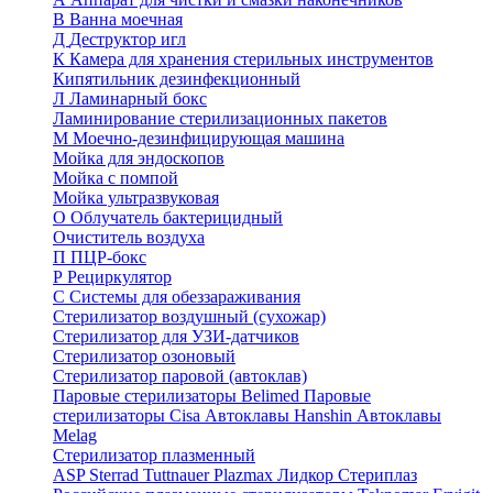
В
Ванна моечная
Д
Деструктор игл
К
Камера для хранения стерильных инструментов
Кипятильник дезинфекционный
Л
Ламинарный бокс
Ламинирование стерилизационных пакетов
М
Моечно-дезинфицирующая машина
Мойка для эндоскопов
Мойка с помпой
Мойка ультразвуковая
О
Облучатель бактерицидный
Очиститель воздуха
П
ПЦР-бокс
Р
Рециркулятор
С
Системы для обеззараживания
Стерилизатор воздушный (сухожар)
Стерилизатор для УЗИ-датчиков
Стерилизатор озоновый
Стерилизатор паровой (автоклав)
Паровые стерилизаторы Belimed
Паровые
стерилизаторы Cisa
Автоклавы Hanshin
Автоклавы
Melag
Стерилизатор плазменный
ASP Sterrad
Tuttnauer Plazmax
Лидкор Стериплаз