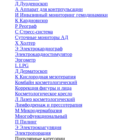
Д
Дуоденоскоп
А
Аппарат для контрпульсации
И
Инвазивный мониторинг гемодинамики
К
Кардиовизор
Р
Реограф
С
Стресс-система
Суточные мониторы АД
Х
Холтер
Э
Электрокардиограф
Электрокардиостимулятор
Эргометр
L
LPG
Д
Дерматоскоп
К
Кислородная мезотерапия
Комбайн косметологический
Коррекция фигуры и лица
Косметологическое кресло
Л
Лазер косметологический
Лимфодренаж и прессотерапия
М
Микродермабразия
Многофункциональный
П
Пилинг
Э
Электрокоагуляция
Электропорация
Популярные категории