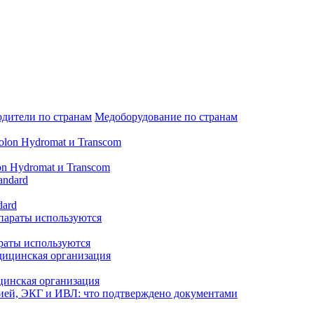
дители по странам
Медоборудование по странам
n Hydromat и Transcom
dard
араты используются
цинская организация