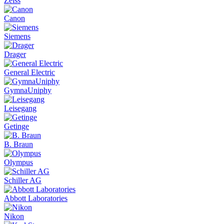
Zeiss
Canon
Siemens
Drager
General Electric
GymnaUniphy
Leisegang
Getinge
B. Braun
Olympus
Schiller AG
Abbott Laboratories
Nikon