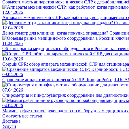
Совместимость аппаратов механической СЛР с дефибрилляцие
12.04.2026
Аппараты механической СЛР: как работают, когда применяются
12.04.2026
Денситометр для клиники: когда покупка оправдана? Сравнен
11.04.2026
Объёмы рынка медицинского оборудования в России: ключевы
10.04.2026
Corpuls CPR: обзор аппарата механической СЛР для стационар
09.04.2026
Сравнение аппаратов механической СЛР: КардиоРобот, LUCAS
07.04.2026
Спирометрия и пикфлоуметрия: оборудование для диагностик
04.04.2026
Маммографы: полное руководство по выбору для медицинских
Смотреть все статьи
Доставка
Услуги