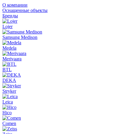
О компании
Оснащенные объекты
Бренды
Lojer
Samsung Medison
Medela
Merivaara
BTL
DEKA
Stryker
Leica
Hico
Comen