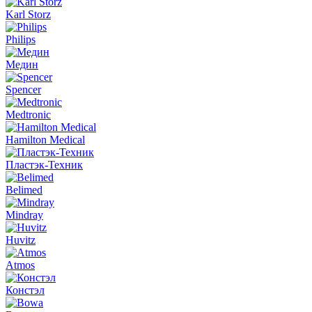
Karl Storz
Philips
Медин
Spencer
Medtronic
Hamilton Medical
Пластэк-Техник
Belimed
Mindray
Huvitz
Atmos
Констэл