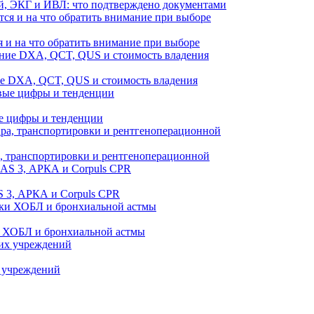
й, ЭКГ и ИВЛ: что подтверждено документами
 и на что обратить внимание при выборе
ие DXA, QCT, QUS и стоимость владения
е цифры и тенденции
а, транспортировки и рентгеноперационной
 3, АРКА и Corpuls CPR
и ХОБЛ и бронхиальной астмы
 учреждений