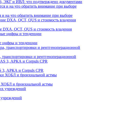
й, ЭКГ и ИВЛ: что подтверждено документами
 и на что обратить внимание при выборе
ие DXA, QCT, QUS и стоимость владения
е цифры и тенденции
а, транспортировки и рентгеноперационной
 3, АРКА и Corpuls CPR
и ХОБЛ и бронхиальной астмы
 учреждений