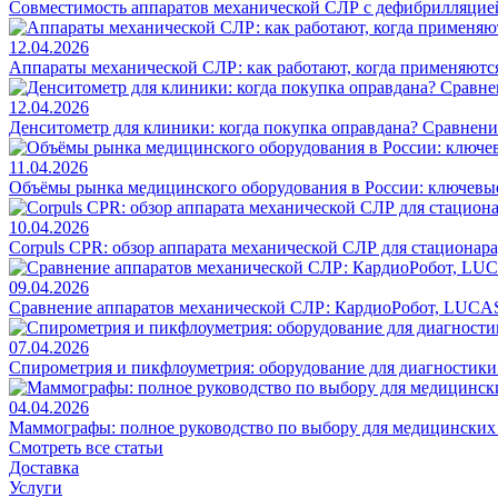
Совместимость аппаратов механической СЛР с дефибрилляцие
12.04.2026
Аппараты механической СЛР: как работают, когда применяются
12.04.2026
Денситометр для клиники: когда покупка оправдана? Сравнен
11.04.2026
Объёмы рынка медицинского оборудования в России: ключевы
10.04.2026
Corpuls CPR: обзор аппарата механической СЛР для стационар
09.04.2026
Сравнение аппаратов механической СЛР: КардиоРобот, LUCAS
07.04.2026
Спирометрия и пикфлоуметрия: оборудование для диагностик
04.04.2026
Маммографы: полное руководство по выбору для медицинских
Смотреть все статьи
Доставка
Услуги