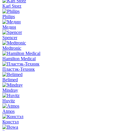
Karl Storz
Philips
Медин
Spencer
Medtronic
Hamilton Medical
Пластэк-Техник
Belimed
Mindray
Huvitz
Atmos
Констэл