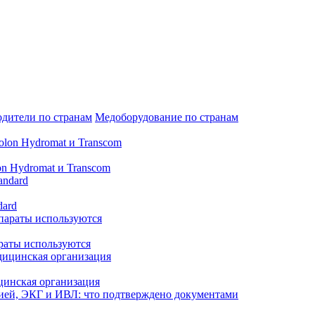
дители по странам
Медоборудование по странам
n Hydromat и Transcom
dard
араты используются
цинская организация