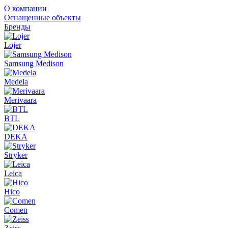
О компании
Оснащенные объекты
Бренды
Lojer
Samsung Medison
Medela
Merivaara
BTL
DEKA
Stryker
Leica
Hico
Comen