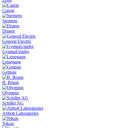
Zeiss
Canon
Siemens
Drager
General Electric
GymnaUniphy
Leisegang
Getinge
B. Braun
Olympus
Schiller AG
Abbott Laboratories
Nikon