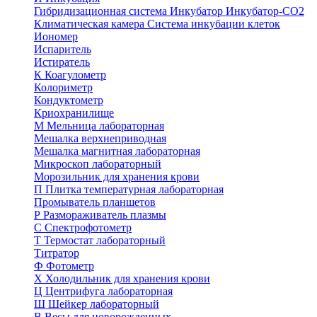
Гибридизационная система
Инкубатор
Инкубатор-СО2
Климатическая камера
Система инкубации клеток
Иономер
Испаритель
Истиратель
К
Коагулометр
Колориметр
Кондуктометр
Криохранилище
М
Мельница лабораторная
Мешалка верхнеприводная
Мешалка магнитная лабораторная
Микроскоп лабораторный
Морозильник для хранения крови
П
Плитка температурная лабораторная
Промыватель планшетов
Р
Размораживатель плазмы
С
Спектрофотометр
Т
Термостат лабораторный
Титратор
Ф
Фотометр
Х
Холодильник для хранения крови
Ц
Центрифуга лабораторная
Ш
Шейкер лабораторный
В
Весы для новорожденных