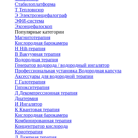
Стабилоплатформа
Т
Тепловизор
Э
Электроэнцефалограф
ЭФИ-система
Эхоэнцефалоскоп
Популярные категории
Магнитотерапия
Кислородная барокамера
H
Hilt-терапия
В
Вакуумная терапия
Водородная терапия
Генератор водорода / водородный ингалятор
Профессиональная установка
Водородная капсула
Аксессуары для водородной терапии
Г
Галотерапия
Гипокситерапия
Д
Декомпрессионная терапия
Диатермия
И
Ингалятор
К
Квантовая терапия
Кислородная барокамера
Комбинированная терапия
Концентратор кислорода
Криотерапия
Л
Лазерная терапия