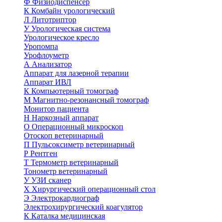
Ф
Физиодиспенсер
К
Комбайн урологический
Л
Литотриптор
У
Урологическая система
Урологическое кресло
Уропомпа
Урофлоуметр
А
Анализатор
Аппарат для лазерной терапии
Аппарат ИВЛ
К
Компьютерный томограф
М
Магнитно-резонансный томограф
Монитор пациента
Н
Наркозный аппарат
О
Операционный микроскоп
Отоскоп ветеринарный
П
Пульсоксиметр ветеринарный
Р
Рентген
Т
Термометр ветеринарный
Тонометр ветеринарный
У
УЗИ сканер
Х
Хирургический операционный стол
Э
Электрокардиограф
Электрохирургический коагулятор
К
Каталка медицинская