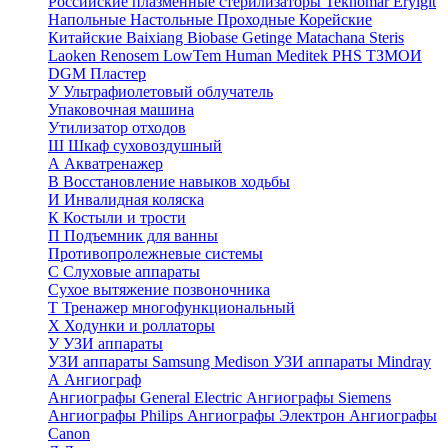
Российские плазменные стерилизаторы
Teknomar
Eryigit
Напольные
Настольные
Проходные
Корейские
Китайские
Baixiang
Biobase
Getinge
Matachana
Steris
Laoken
Renosem
LowTem
Human Meditek
PHS ТЗМОИ
DGM
Пластер
У
Ультрафиолетовый облучатель
Упаковочная машина
Утилизатор отходов
Ш
Шкаф суховоздушный
А
Акватренажер
В
Восстановление навыков ходьбы
И
Инвалидная коляска
К
Костыли и трости
П
Подъемник для ванны
Противопролежневые системы
С
Слуховые аппараты
Сухое вытяжение позвоночника
Т
Тренажер многофункциональный
Х
Ходунки и роллаторы
У
УЗИ аппараты
УЗИ аппараты Samsung Medison
УЗИ аппараты Mindray
А
Ангиограф
Ангиографы General Electric
Ангиографы Siemens
Ангиографы Philips
Ангиографы Электрон
Ангиографы
Canon