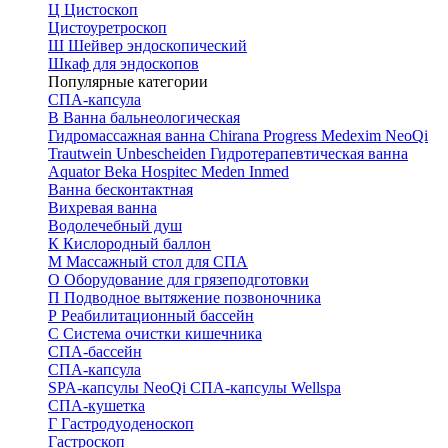
Ц
Цистоскоп
Цистоуретроскоп
Ш
Шейвер эндоскопический
Шкаф для эндоскопов
Популярные категории
СПА-капсула
В
Ванна бальнеологическая
Гидромассажная ванна
Chirana Progress
Medexim
NeoQi
Trautwein
Unbescheiden
Гидротерапевтическая ванна
Aquator
Beka Hospitec
Meden Inmed
Ванна бесконтактная
Вихревая ванна
Водолечебный душ
К
Кислородный баллон
М
Массажный стол для СПА
О
Оборудование для грязеподготовки
П
Подводное вытяжение позвоночника
Р
Реабилитационный бассейн
С
Система очистки кишечника
СПА-бассейн
СПА-капсула
SPA-капсулы NeoQi
СПА-капсулы Wellspa
СПА-кушетка
Г
Гастродуоденоскоп
Гастроскоп