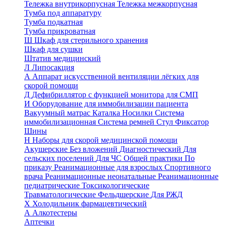
Тележка внутрикорпусная
Тележка межкорпусная
Тумба под аппаратуру
Тумба подкатная
Тумба прикроватная
Ш
Шкаф для стерильного хранения
Шкаф для сушки
Штатив медицинский
Л
Липосакция
А
Аппарат искусственной вентиляции лёгких для
скорой помощи
Д
Дефибриллятор с функцией монитора для СМП
И
Оборудование для иммобилизации пациента
Вакуумный матрас
Каталка
Носилки
Система
иммобилизационная
Система ремней
Стул
Фиксатор
Шины
Н
Наборы для скорой медицинской помощи
Акушерские
Без вложений
Диагностический
Для
сельских поселений
Для ЧС
Общей практики
По
приказу
Реанимационные для взрослых
Спортивного
врача
Реанимационные неонатальные
Реанимационные
педиатрические
Токсикологические
Травматологические
Фельдшерские
Для РЖД
Х
Холодильник фармацевтический
А
Алкотестеры
Аптечки