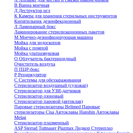
В
Ванна моечная
Д
Деструктор игл
К
Камера для хранения стерильных инструментов
Кипятильник дезинфекционный
Л
Ламинарный бокс
Ламинирование стерилизационных пакетов
М
Моечно-дезинфицирующая машина
Мойка для эндоскопов
Мойка с помпой
Мойка ультразвуковая
О
Облучатель бактерицидный
Очиститель воздуха
П
ПЦР-бокс
Р
Рециркулятор
С
Системы для обеззараживания
Стерилизатор воздушный (сухожар)
Стерилизатор для УЗИ-датчиков
Стерилизатор озоновый
Стерилизатор паровой (автоклав)
Паровые стерилизаторы Belimed
Паровые
стерилизаторы Cisa
Автоклавы Hanshin
Автоклавы
Melag
Стерилизатор плазменный
ASP Sterrad
Tuttnauer Plazmax
Лидкор Стериплаз