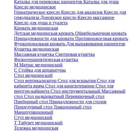
Каталка для перевозки пациентов
Каталка для душа
Кресло медицинское
Гериатрическое кресло
Кресло для анализов
Кресло для
гемодиализа
Донорское кресло
Кресло массажное
Кресло для душа и туалета
Кровать медицинская
Детская медицинская кровать
Общебольничная кровать
Принадлежности для кровати
Противоожоговая кровать
Функциональная кровать
Для выхаживания пациентов
Кушетка медицинская
Массажная кушетка
Смотровая кушетка
Физиотерапевтическая кушетка
М
Матрас медицинский
С
Стойка для аппаратуры
Стол медицинский
Стол вертикализатор
Стол для вскрытия
Стол для
кабинета врача
Стол для кинезотерапии
Стол для
рентген-кабинета
Стол инструментальный
Массажный
стол
Стол надкроватный
Перевязочный стол
Приборный стол
Принадлежности для столов
Процедурный стол
Тракционный стол
Манипуляционный
Стул медицинский
Т
Табурет медицинский
Тележка медицинская