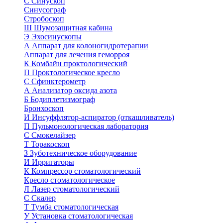
С
Синускоп
Синусограф
Стробоскоп
Ш
Шумозащитная кабина
Э
Эхосинускопы
А
Аппарат для колоногидротерапии
Аппарат для лечения геморроя
К
Комбайн проктологический
П
Проктологическое кресло
С
Сфинктерометр
А
Анализатор оксида азота
Б
Бодиплетизмограф
Бронхоскоп
И
Инсуффлятор-аспиратор (откашливатель)
П
Пульмонологическая лаборатория
С
Смокелайзер
Т
Торакоскоп
З
Зуботехническое оборудование
И
Ирригаторы
К
Компрессор стоматологический
Кресло стоматологическое
Л
Лазер стоматологический
С
Скалер
Т
Тумба стоматологическая
У
Установка стоматологическая