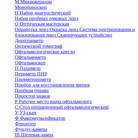
М
Микрокератом
Монобиноскоп
Н
Набор диагностический
Набор пробных очковых линз
О
Оптическая мастерская
Обработка линз
Окраска линз
Система центрирования и
блокирования линз
Сканирующее устройство
Диоптриметр
Оптический томограф
Офтальмологическое кресло
Офтальмометр
Офтальмоскоп
П
Пахиметр
Периметр ПНР
Пневмотонометр
Прибор для восстановления зрения
Пробная оправа
Проектор знаков
Р
Рабочее место врача офтальмолога
С
Стол операционный офтальмологический
У
УЗ-скан
Ф
Факоэмульсификатор
Фороптер
Фундус-камера
Щ
Щелевая лампа