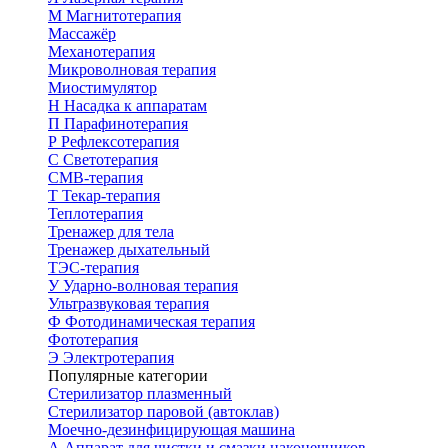
М
Магнитотерапия
Массажёр
Механотерапия
Микроволновая терапия
Миостимулятор
Н
Насадка к аппаратам
П
Парафинотерапия
Р
Рефлексотерапия
С
Светотерапия
СМВ-терапия
Т
Текар-терапия
Теплотерапия
Тренажер для тела
Тренажер дыхательный
ТЭС-терапия
У
Ударно-волновая терапия
Ультразвуковая терапия
Ф
Фотодинамическая терапия
Фототерапия
Э
Электротерапия
Популярные категории
Стерилизатор плазменный
Стерилизатор паровой (автоклав)
Моечно-дезинфицирующая машина
А
Аппарат для чистки и смазки наконечников