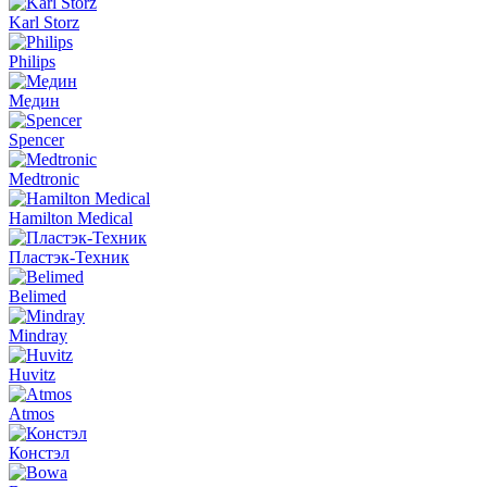
Karl Storz
Philips
Медин
Spencer
Medtronic
Hamilton Medical
Пластэк-Техник
Belimed
Mindray
Huvitz
Atmos
Констэл