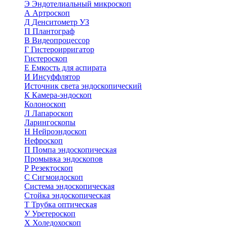
Э
Эндотелиальный микроскоп
А
Артроскоп
Д
Денситометр УЗ
П
Плантограф
В
Видеопроцессор
Г
Гистероирригатор
Гистероскоп
Е
Емкость для аспирата
И
Инсуффлятор
Источник света эндоскопический
К
Камера-эндоскоп
Колоноскоп
Л
Лапароскоп
Ларингоскопы
Н
Нейроэндоскоп
Нефроскоп
П
Помпа эндоскопическая
Промывка эндоскопов
Р
Резектоскоп
С
Сигмоидоскоп
Система эндоскопическая
Стойка эндоскопическая
Т
Трубка оптическая
У
Уретероскоп
Х
Холедохоскоп