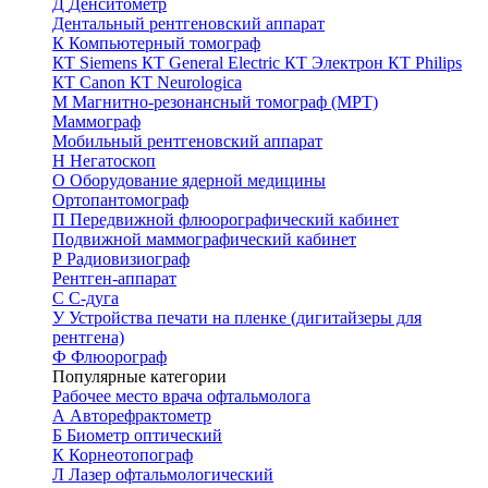
Д
Денситометр
Дентальный рентгеновский аппарат
К
Компьютерный томограф
КТ Siemens
КТ General Electric
КТ Электрон
КТ Philips
КТ Canon
КТ Neurologica
М
Магнитно-резонансный томограф (МРТ)
Маммограф
Мобильный рентгеновский аппарат
Н
Негатоскоп
О
Оборудование ядерной медицины
Ортопантомограф
П
Передвижной флюорографический кабинет
Подвижной маммографический кабинет
Р
Радиовизиограф
Рентген-аппарат
С
С-дуга
У
Устройства печати на пленке (дигитайзеры для
рентгена)
Ф
Флюорограф
Популярные категории
Рабочее место врача офтальмолога
А
Авторефрактометр
Б
Биометр оптический
К
Корнеотопограф
Л
Лазер офтальмологический