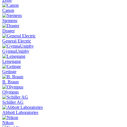
Zeiss
Canon
Siemens
Drager
General Electric
GymnaUniphy
Leisegang
Getinge
B. Braun
Olympus
Schiller AG
Abbott Laboratories
Nikon