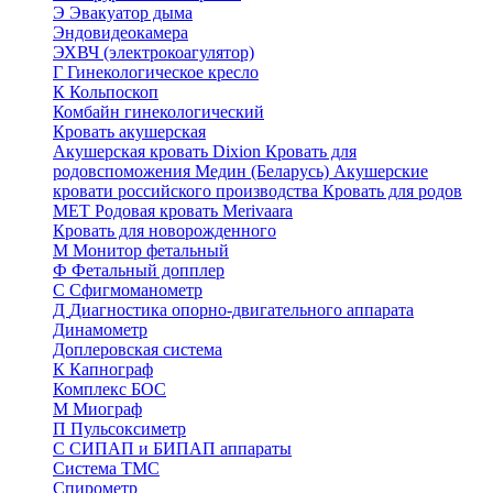
Э
Эвакуатор дыма
Эндовидеокамера
ЭХВЧ (электрокоагулятор)
Г
Гинекологическое кресло
К
Кольпоскоп
Комбайн гинекологический
Кровать акушерская
Акушерская кровать Dixion
Кровать для
родовспоможения Медин (Беларусь)
Акушерские
кровати российского производства
Кровать для родов
МЕТ
Родовая кровать Merivaara
Кровать для новорожденного
М
Монитор фетальный
Ф
Фетальный допплер
C
Cфигмоманометр
Д
Диагностика опорно-двигательного аппарата
Динамометр
Доплеровская система
К
Капнограф
Комплекс БОС
М
Миограф
П
Пульсоксиметр
С
СИПАП и БИПАП аппараты
Система ТМС
Спирометр