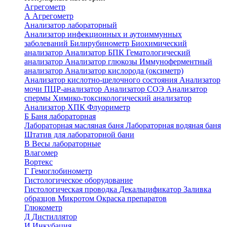
Агрегометр
А
Агрегометр
Анализатор лабораторный
Анализатор инфекционных и аутоиммунных
заболеваний
Билирубинометр
Биохимический
анализатор
Анализатор БПК
Гематологический
анализатор
Анализатор глюкозы
Иммуноферментный
анализатор
Анализатор кислорода (оксиметр)
Анализатор кислотно-щелочного состояния
Анализатор
мочи
ПЦР-анализатор
Анализатор СОЭ
Анализатор
спермы
Химико-токсикологический анализатор
Анализатор ХПК
Флуориметр
Б
Баня лабораторная
Лабораторная масляная баня
Лабораторная водяная баня
Штатив для лабораторной бани
В
Весы лабораторные
Влагомер
Вортекс
Г
Гемоглобинометр
Гистологическое оборудование
Гистологическая проводка
Декальцификатор
Заливка
образцов
Микротом
Окраска препаратов
Глюкометр
Д
Дистиллятор
И
Инкубация