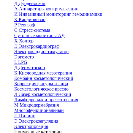
Д
Дуоденоскоп
А
Аппарат для контрпульсации
И
Инвазивный мониторинг гемодинамики
К
Кардиовизор
Р
Реограф
С
Стресс-система
Суточные мониторы АД
Х
Холтер
Э
Электрокардиограф
Электрокардиостимулятор
Эргометр
L
LPG
Д
Дерматоскоп
К
Кислородная мезотерапия
Комбайн косметологический
Коррекция фигуры и лица
Косметологическое кресло
Л
Лазер косметологический
Лимфодренаж и прессотерапия
М
Микродермабразия
Многофункциональный
П
Пилинг
Э
Электрокоагуляция
Электропорация
Популярные категории