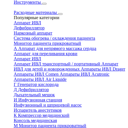
Инструменты
Расходные материалы
Популярные категории
Аппарат ИВЛ
Дефибриллятор
Наркозный аппарат
Система обогрева / охлаждения пациента
Монитор пациента прикроватный
А
Аппарат для непрямого массажа сердца
Аппарат для переливания крови
Аппарат ИВЛ
Аппарат ИВЛ транспортный / портативный
Аппарат
ИВЛ для детей и новорожденных
Аппараты ИВЛ Drager
Аппараты ИВЛ Comen
Аппараты ИВЛ Acutronic
Аппараты ИВЛ Air Liquide
Г
Генератор кислорода
Д
Дефибриллятор
Дыхательный мешок
И
Инфузионная станция
Инфузионный и шприцевой насос
Испаритель анестетиков
К
Компрессор медицинский
Консоль медицинская
М
Монитор пациента прикроватный