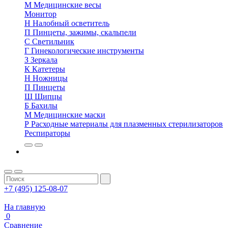
М
Медицинские весы
Монитор
Н
Налобный осветитель
П
Пинцеты, зажимы, скальпели
С
Светильник
Г
Гинекологические инструменты
З
Зеркала
К
Катетеры
Н
Ножницы
П
Пинцеты
Щ
Щипцы
Б
Бахилы
М
Медицинские маски
Р
Расходные материалы для плазменных стерилизаторов
Респираторы
+7 (495) 125-08-07
На главную
0
Сравнение