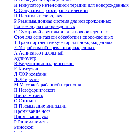
И
Инкубатор интенсивной терапии для новорожденных
О
Облучатель фототерапевтический
П
Палатка кислородная
Р
Реанимационная система для новорожденных
Ростомер для новорожденных
С
Смотровой светильник для новорожденных
Стол для санитарной обработки новорожденных
Т
Транспортный инкубатор для новорожденных
У
Устройства обогрева новорожденных
А
Аспиратор назальный
Аудиометр
В
Видеооториноларингоскоп
К
Камертон
Л
ЛОР-комбайн
ЛОР-кресло
М
Массаж барабанной перепонки
Н
Назофарингоскоп
Нистагмометр
О
Отоскоп
П
Промывание миндалин
Промывание носа
Промывание уха
Р
Риноманометр
Риноскоп