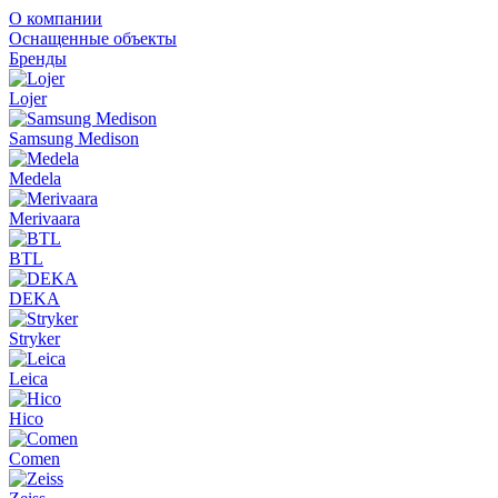
О компании
Оснащенные объекты
Бренды
Lojer
Samsung Medison
Medela
Merivaara
BTL
DEKA
Stryker
Leica
Hico
Comen