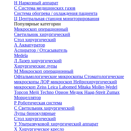
Н
Наркозный аппарат
С
Система медицинских газов
Система обогрева / охлаждения пациента
Ц
Центральная станция мониторирования
Популярные категории
Микроскоп операционный
Светильник хирургический
Стол хирургический
А
Аквапуратор
Аспиратор / Отсасыватель
Medela
Л
Лазер хирургический
Хирургические лупы
М
Микроскоп операционный
Офтальмологические микроскопы
Стоматологические
микроскопы
ЛОР микроскоп
Нейрохирургический
микроскоп
Zeiss
Leica
Labomed
Mitaka
Moller-Wedel
Topcon
Meiji Techno
Орион Медик
Haag-Streit
Zumax
Морцеллятор
Р
Роботическая система
С
Светильник хирургический
Лупы бинокулярные
Стол хирургический
У
Ультразвуковой хирургический аппарат
Х
Хирургическое кресло