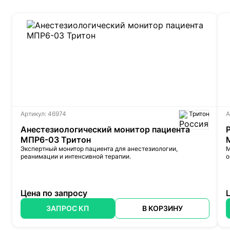
Артикул: 46974
Тритон
А
Анестезиологический монитор пациента
МПР6-03 Тритон
Экспертный монитор пациента для анестезиологии,
М
реанимации и интенсивной терапии.
о
Цена по запросу
ЗАПРОС КП
В КОРЗИНУ