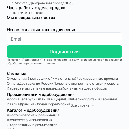
г. Москва, Дмитровский проезд 10с3
Часы работы отдела продаж
Пн-Пт: 09:00-18:00
Мы в социальных сетях
Новости и акции только для своих
Подписаться
Нажимая “Подписаться”, я даю согласие на получение рекламной рассылки и
обработку персональных данных
Компания
О компании (поставщик с 14+ лет опыта)
Реализованные проекты
Оплата
Доставка по России
Полезные экспертные статьи и советы
Карьера и актуальные вакансии
Контакты и адреса офисов
Производители медоборудования
Россия
Беларусь
Китай
Швейцария
США
Великобритания
Германия
Италия
Франция
Южная Корея
Япония
Все страны 🠆
Каталог медоборудования
Анестезиология и реанимация
Акушерство и гинекология
Стерилизации и дезинфекции