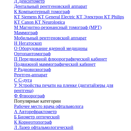
Д
Денситометр
Дентальный рентгеновский аппарат
К
Компьютерный томограф
КТ Siemens
КТ General Electric
КТ Электрон
КТ Philips
КТ Canon
КТ Neurologica
М
Магнитно-резонансный томограф (МРТ)
Маммограф
Мобильный рентгеновский аппарат
Н
Негатоскоп
О
Оборудование ядерной медицины
Ортопантомограф
П
Передвижной флюорографический кабинет
Подвижной маммографический кабинет
Р
Радиовизиограф
Рентген-аппарат
С
С-дуга
У
Устройства печати на пленке (дигитайзеры для
рентгена)
Ф
Флюорограф
Популярные категории
Рабочее место врача офтальмолога
А
Авторефрактометр
Б
Биометр оптический
К
Корнеотопограф
Л
Лазер офтальмологический