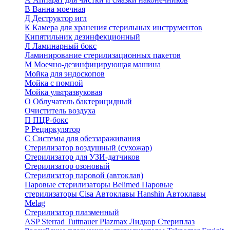
В
Ванна моечная
Д
Деструктор игл
К
Камера для хранения стерильных инструментов
Кипятильник дезинфекционный
Л
Ламинарный бокс
Ламинирование стерилизационных пакетов
М
Моечно-дезинфицирующая машина
Мойка для эндоскопов
Мойка с помпой
Мойка ультразвуковая
О
Облучатель бактерицидный
Очиститель воздуха
П
ПЦР-бокс
Р
Рециркулятор
С
Системы для обеззараживания
Стерилизатор воздушный (сухожар)
Стерилизатор для УЗИ-датчиков
Стерилизатор озоновый
Стерилизатор паровой (автоклав)
Паровые стерилизаторы Belimed
Паровые
стерилизаторы Cisa
Автоклавы Hanshin
Автоклавы
Melag
Стерилизатор плазменный
ASP Sterrad
Tuttnauer Plazmax
Лидкор Стериплаз