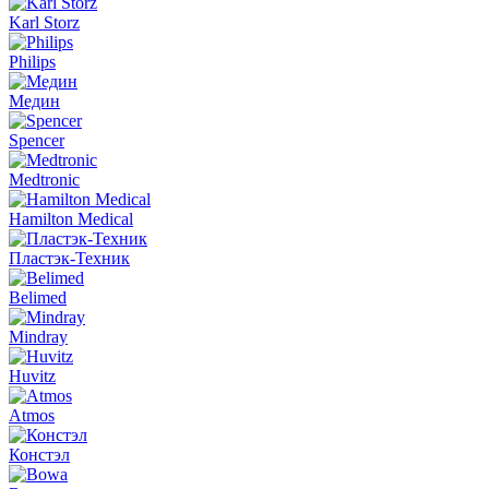
Karl Storz
Philips
Медин
Spencer
Medtronic
Hamilton Medical
Пластэк-Техник
Belimed
Mindray
Huvitz
Atmos
Констэл