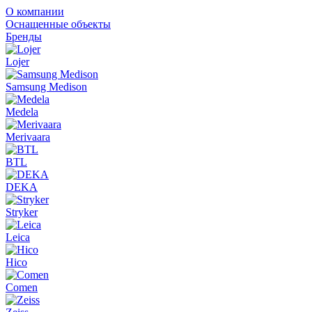
О компании
Оснащенные объекты
Бренды
Lojer
Samsung Medison
Medela
Merivaara
BTL
DEKA
Stryker
Leica
Hico
Comen