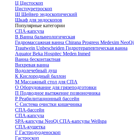
Ц
Цистоскоп
Цистоуретроскоп
Ш
Шейвер эндоскопический
Шкаф для эндоскопов
Популярные категории
СПА-капсула
В
Ванна бальнеологическая
Гидромассажная ванна
Chirana Progress
Medexim
NeoQi
Trautwein
Unbescheiden
Гидротерапевтическая ванна
Aquator
Beka Hospitec
Meden Inmed
Ванна бесконтактная
Вихревая ванна
Водолечебный душ
К
Кислородный баллон
М
Массажный стол для СПА
О
Оборудование для грязеподготовки
П
Подводное вытяжение позвоночника
Р
Реабилитационный бассейн
С
Система очистки кишечника
СПА-бассейн
СПА-капсула
SPA-капсулы NeoQi
СПА-капсулы Wellspa
СПА-кушетка
Г
Гастродуоденоскоп
Гастроскоп