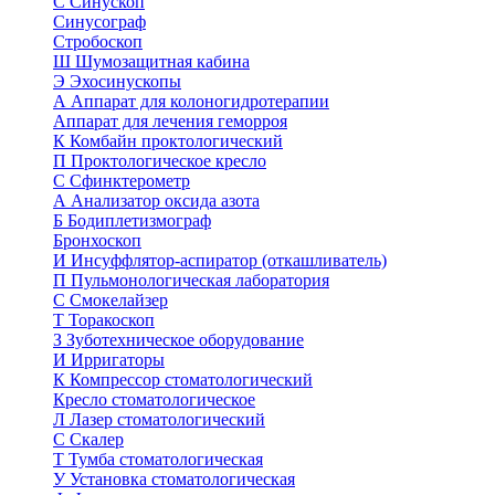
С
Синускоп
Синусограф
Стробоскоп
Ш
Шумозащитная кабина
Э
Эхосинускопы
А
Аппарат для колоногидротерапии
Аппарат для лечения геморроя
К
Комбайн проктологический
П
Проктологическое кресло
С
Сфинктерометр
А
Анализатор оксида азота
Б
Бодиплетизмограф
Бронхоскоп
И
Инсуффлятор-аспиратор (откашливатель)
П
Пульмонологическая лаборатория
С
Смокелайзер
Т
Торакоскоп
З
Зуботехническое оборудование
И
Ирригаторы
К
Компрессор стоматологический
Кресло стоматологическое
Л
Лазер стоматологический
С
Скалер
Т
Тумба стоматологическая
У
Установка стоматологическая