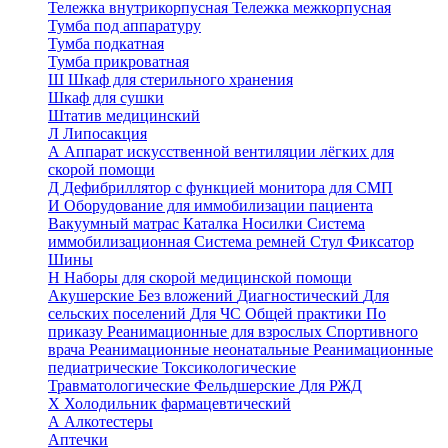
Тележка внутрикорпусная
Тележка межкорпусная
Тумба под аппаратуру
Тумба подкатная
Тумба прикроватная
Ш
Шкаф для стерильного хранения
Шкаф для сушки
Штатив медицинский
Л
Липосакция
А
Аппарат искусственной вентиляции лёгких для
скорой помощи
Д
Дефибриллятор с функцией монитора для СМП
И
Оборудование для иммобилизации пациента
Вакуумный матрас
Каталка
Носилки
Система
иммобилизационная
Система ремней
Стул
Фиксатор
Шины
Н
Наборы для скорой медицинской помощи
Акушерские
Без вложений
Диагностический
Для
сельских поселений
Для ЧС
Общей практики
По
приказу
Реанимационные для взрослых
Спортивного
врача
Реанимационные неонатальные
Реанимационные
педиатрические
Токсикологические
Травматологические
Фельдшерские
Для РЖД
Х
Холодильник фармацевтический
А
Алкотестеры
Аптечки