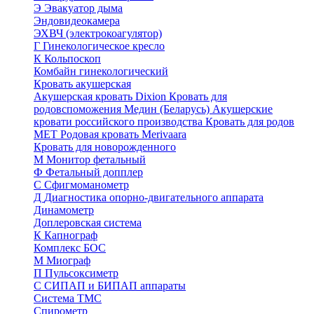
Э
Эвакуатор дыма
Эндовидеокамера
ЭХВЧ (электрокоагулятор)
Г
Гинекологическое кресло
К
Кольпоскоп
Комбайн гинекологический
Кровать акушерская
Акушерская кровать Dixion
Кровать для
родовспоможения Медин (Беларусь)
Акушерские
кровати российского производства
Кровать для родов
МЕТ
Родовая кровать Merivaara
Кровать для новорожденного
М
Монитор фетальный
Ф
Фетальный допплер
C
Cфигмоманометр
Д
Диагностика опорно-двигательного аппарата
Динамометр
Доплеровская система
К
Капнограф
Комплекс БОС
М
Миограф
П
Пульсоксиметр
С
СИПАП и БИПАП аппараты
Система ТМС
Спирометр