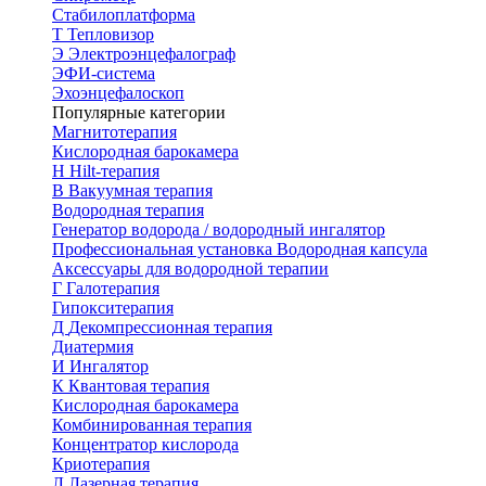
Стабилоплатформа
Т
Тепловизор
Э
Электроэнцефалограф
ЭФИ-система
Эхоэнцефалоскоп
Популярные категории
Магнитотерапия
Кислородная барокамера
H
Hilt-терапия
В
Вакуумная терапия
Водородная терапия
Генератор водорода / водородный ингалятор
Профессиональная установка
Водородная капсула
Аксессуары для водородной терапии
Г
Галотерапия
Гипокситерапия
Д
Декомпрессионная терапия
Диатермия
И
Ингалятор
К
Квантовая терапия
Кислородная барокамера
Комбинированная терапия
Концентратор кислорода
Криотерапия
Л
Лазерная терапия