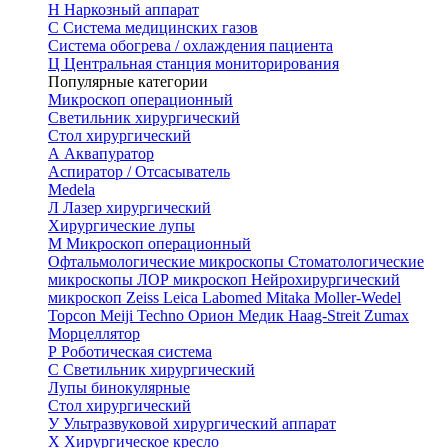
Н
Наркозный аппарат
С
Система медицинских газов
Система обогрева / охлаждения пациента
Ц
Центральная станция мониторирования
Популярные категории
Микроскоп операционный
Светильник хирургический
Стол хирургический
А
Аквапуратор
Аспиратор / Отсасыватель
Medela
Л
Лазер хирургический
Хирургические лупы
М
Микроскоп операционный
Офтальмологические микроскопы
Стоматологические
микроскопы
ЛОР микроскоп
Нейрохирургический
микроскоп
Zeiss
Leica
Labomed
Mitaka
Moller-Wedel
Topcon
Meiji Techno
Орион Медик
Haag-Streit
Zumax
Морцеллятор
Р
Роботическая система
С
Светильник хирургический
Лупы бинокулярные
Стол хирургический
У
Ультразвуковой хирургический аппарат
Х
Хирургическое кресло