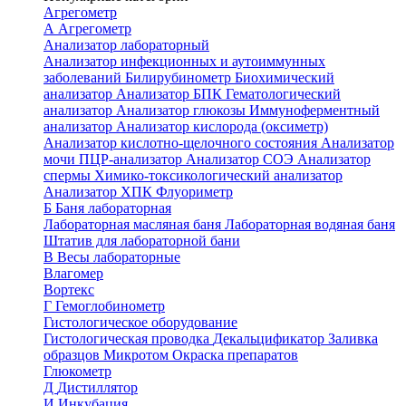
Агрегометр
А
Агрегометр
Анализатор лабораторный
Анализатор инфекционных и аутоиммунных
заболеваний
Билирубинометр
Биохимический
анализатор
Анализатор БПК
Гематологический
анализатор
Анализатор глюкозы
Иммуноферментный
анализатор
Анализатор кислорода (оксиметр)
Анализатор кислотно-щелочного состояния
Анализатор
мочи
ПЦР-анализатор
Анализатор СОЭ
Анализатор
спермы
Химико-токсикологический анализатор
Анализатор ХПК
Флуориметр
Б
Баня лабораторная
Лабораторная масляная баня
Лабораторная водяная баня
Штатив для лабораторной бани
В
Весы лабораторные
Влагомер
Вортекс
Г
Гемоглобинометр
Гистологическое оборудование
Гистологическая проводка
Декальцификатор
Заливка
образцов
Микротом
Окраска препаратов
Глюкометр
Д
Дистиллятор
И
Инкубация