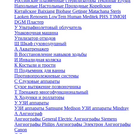
Российские плазменные стерилизаторы
Teknomar
Eryigit
Напольные
Настольные
Проходные
Корейские
Китайские
Baixiang
Biobase
Getinge
Matachana
Steris
Laoken
Renosem
LowTem
Human Meditek
PHS ТЗМОИ
DGM
Пластер
У
Ультрафиолетовый облучатель
Упаковочная машина
Утилизатор отходов
Ш
Шкаф суховоздушный
А
Акватренажер
В
Восстановление навыков ходьбы
И
Инвалидная коляска
К
Костыли и трости
П
Подъемник для ванны
Противопролежневые системы
С
Слуховые аппараты
Сухое вытяжение позвоночника
Т
Тренажер многофункциональный
Х
Ходунки и роллаторы
У
УЗИ аппараты
УЗИ аппараты Samsung Medison
УЗИ аппараты Mindray
А
Ангиограф
Ангиографы General Electric
Ангиографы Siemens
Ангиографы Philips
Ангиографы Электрон
Ангиографы
Canon