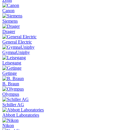
Zeiss
Canon
Siemens
Drager
General Electric
GymnaUniphy
Leisegang
Getinge
B. Braun
Olympus
Schiller AG
Abbott Laboratories
Nikon