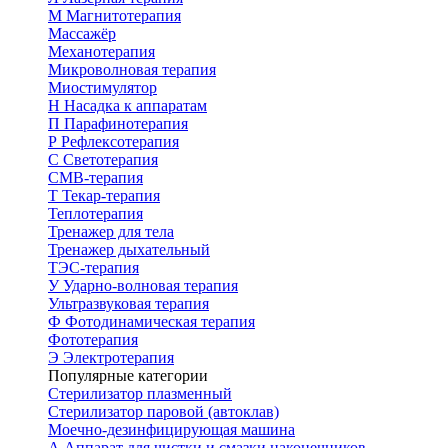
М
Магнитотерапия
Массажёр
Механотерапия
Микроволновая терапия
Миостимулятор
Н
Насадка к аппаратам
П
Парафинотерапия
Р
Рефлексотерапия
С
Светотерапия
СМВ-терапия
Т
Текар-терапия
Теплотерапия
Тренажер для тела
Тренажер дыхательный
ТЭС-терапия
У
Ударно-волновая терапия
Ультразвуковая терапия
Ф
Фотодинамическая терапия
Фототерапия
Э
Электротерапия
Популярные категории
Стерилизатор плазменный
Стерилизатор паровой (автоклав)
Моечно-дезинфицирующая машина
А
Аппарат для чистки и смазки наконечников