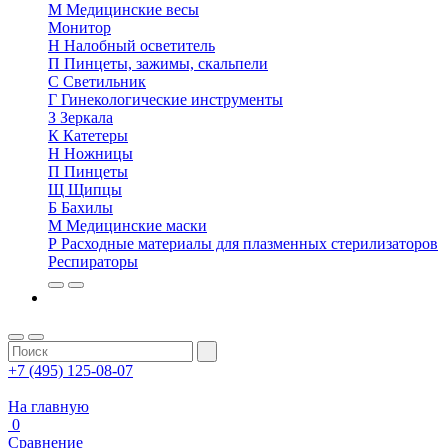
М
Медицинские весы
Монитор
Н
Налобный осветитель
П
Пинцеты, зажимы, скальпели
С
Светильник
Г
Гинекологические инструменты
З
Зеркала
К
Катетеры
Н
Ножницы
П
Пинцеты
Щ
Щипцы
Б
Бахилы
М
Медицинские маски
Р
Расходные материалы для плазменных стерилизаторов
Респираторы
+7 (495) 125-08-07
На главную
0
Сравнение