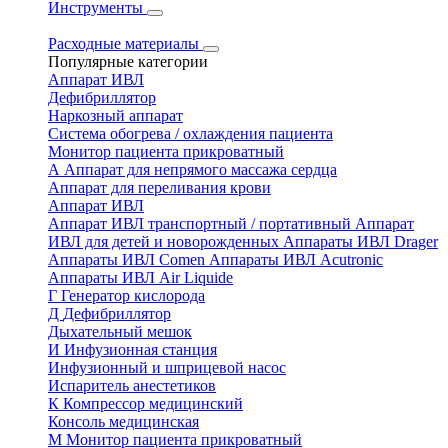
Инструменты
Расходные материалы
Популярные категории
Аппарат ИВЛ
Дефибриллятор
Наркозный аппарат
Система обогрева / охлаждения пациента
Монитор пациента прикроватный
А
Аппарат для непрямого массажа сердца
Аппарат для переливания крови
Аппарат ИВЛ
Аппарат ИВЛ транспортный / портативный
Аппарат
ИВЛ для детей и новорожденных
Аппараты ИВЛ Drager
Аппараты ИВЛ Comen
Аппараты ИВЛ Acutronic
Аппараты ИВЛ Air Liquide
Г
Генератор кислорода
Д
Дефибриллятор
Дыхательный мешок
И
Инфузионная станция
Инфузионный и шприцевой насос
Испаритель анестетиков
К
Компрессор медицинский
Консоль медицинская
М
Монитор пациента прикроватный