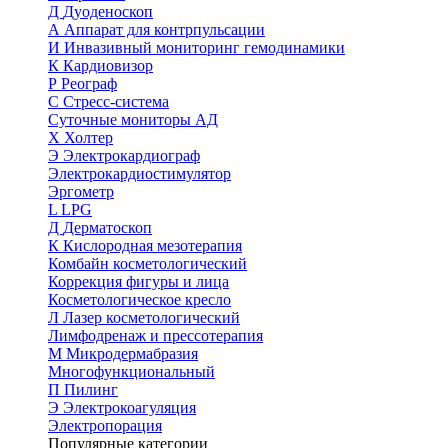
Д
Дуоденоскоп
А
Аппарат для контрпульсации
И
Инвазивный мониторинг гемодинамики
К
Кардиовизор
Р
Реограф
С
Стресс-система
Суточные мониторы АД
Х
Холтер
Э
Электрокардиограф
Электрокардиостимулятор
Эргометр
L
LPG
Д
Дерматоскоп
К
Кислородная мезотерапия
Комбайн косметологический
Коррекция фигуры и лица
Косметологическое кресло
Л
Лазер косметологический
Лимфодренаж и прессотерапия
М
Микродермабразия
Многофункциональный
П
Пилинг
Э
Электрокоагуляция
Электропорация
Популярные категории