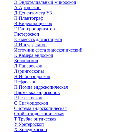
Э
Эндотелиальный микроскоп
А
Артроскоп
Д
Денситометр УЗ
П
Плантограф
В
Видеопроцессор
Г
Гистероирригатор
Гистероскоп
Е
Емкость для аспирата
И
Инсуффлятор
Источник света эндоскопический
К
Камера-эндоскоп
Колоноскоп
Л
Лапароскоп
Ларингоскопы
Н
Нейроэндоскоп
Нефроскоп
П
Помпа эндоскопическая
Промывка эндоскопов
Р
Резектоскоп
С
Сигмоидоскоп
Система эндоскопическая
Стойка эндоскопическая
Т
Трубка оптическая
У
Уретероскоп
Х
Холедохоскоп