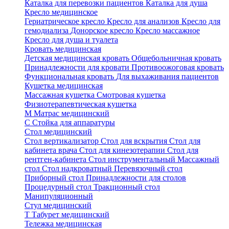
Каталка для перевозки пациентов
Каталка для душа
Кресло медицинское
Гериатрическое кресло
Кресло для анализов
Кресло для
гемодиализа
Донорское кресло
Кресло массажное
Кресло для душа и туалета
Кровать медицинская
Детская медицинская кровать
Общебольничная кровать
Принадлежности для кровати
Противоожоговая кровать
Функциональная кровать
Для выхаживания пациентов
Кушетка медицинская
Массажная кушетка
Смотровая кушетка
Физиотерапевтическая кушетка
М
Матрас медицинский
С
Стойка для аппаратуры
Стол медицинский
Стол вертикализатор
Стол для вскрытия
Стол для
кабинета врача
Стол для кинезотерапии
Стол для
рентген-кабинета
Стол инструментальный
Массажный
стол
Стол надкроватный
Перевязочный стол
Приборный стол
Принадлежности для столов
Процедурный стол
Тракционный стол
Манипуляционный
Стул медицинский
Т
Табурет медицинский
Тележка медицинская