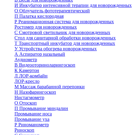
И
Инкубатор интенсивной терапии для новорожденных
О
Облучатель фототерапевтический
П
Палатка кислородная
Р
Реанимационная система для новорожденных
Ростомер для новорожденных
С
Смотровой светильник для новорожденных
Стол для санитарной обработки новорожденных
Т
Транспортный инкубатор для новорожденных
У
Устройства обогрева новорожденных
А
Аспиратор назальный
Аудиометр
В
Видеооториноларингоскоп
К
Камертон
Л
ЛОР-комбайн
ЛОР-кресло
М
Массаж барабанной перепонки
Н
Назофарингоскоп
Нистагмометр
О
Отоскоп
П
Промывание миндалин
Промывание носа
Промывание уха
Р
Риноманометр
Риноскоп