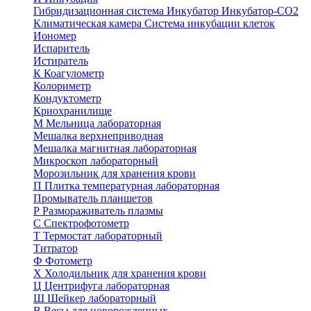
Гибридизационная система
Инкубатор
Инкубатор-СО2
Климатическая камера
Система инкубации клеток
Иономер
Испаритель
Истиратель
К
Коагулометр
Колориметр
Кондуктометр
Криохранилище
М
Мельница лабораторная
Мешалка верхнеприводная
Мешалка магнитная лабораторная
Микроскоп лабораторный
Морозильник для хранения крови
П
Плитка температурная лабораторная
Промыватель планшетов
Р
Размораживатель плазмы
С
Спектрофотометр
Т
Термостат лабораторный
Титратор
Ф
Фотометр
Х
Холодильник для хранения крови
Ц
Центрифуга лабораторная
Ш
Шейкер лабораторный
В
Весы для новорожденных