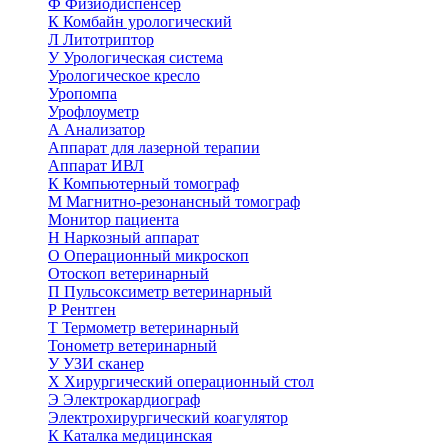
Ф
Физиодиспенсер
К
Комбайн урологический
Л
Литотриптор
У
Урологическая система
Урологическое кресло
Уропомпа
Урофлоуметр
А
Анализатор
Аппарат для лазерной терапии
Аппарат ИВЛ
К
Компьютерный томограф
М
Магнитно-резонансный томограф
Монитор пациента
Н
Наркозный аппарат
О
Операционный микроскоп
Отоскоп ветеринарный
П
Пульсоксиметр ветеринарный
Р
Рентген
Т
Термометр ветеринарный
Тонометр ветеринарный
У
УЗИ сканер
Х
Хирургический операционный стол
Э
Электрокардиограф
Электрохирургический коагулятор
К
Каталка медицинская