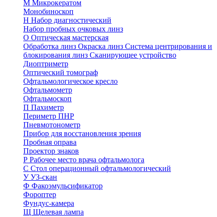
М
Микрокератом
Монобиноскоп
Н
Набор диагностический
Набор пробных очковых линз
О
Оптическая мастерская
Обработка линз
Окраска линз
Система центрирования и
блокирования линз
Сканирующее устройство
Диоптриметр
Оптический томограф
Офтальмологическое кресло
Офтальмометр
Офтальмоскоп
П
Пахиметр
Периметр ПНР
Пневмотонометр
Прибор для восстановления зрения
Пробная оправа
Проектор знаков
Р
Рабочее место врача офтальмолога
С
Стол операционный офтальмологический
У
УЗ-скан
Ф
Факоэмульсификатор
Фороптер
Фундус-камера
Щ
Щелевая лампа