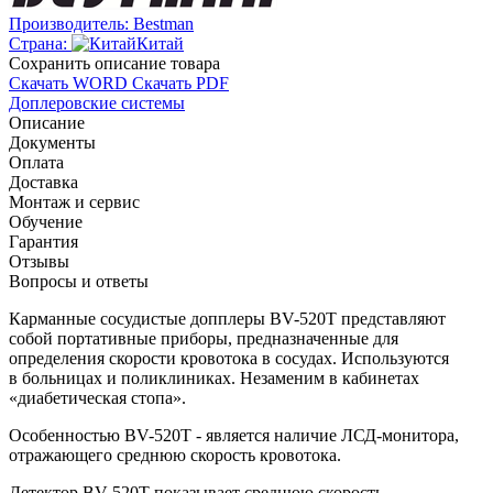
Производитель:
Bestman
Страна:
Китай
Cохранить описание товара
Скачать WORD
Скачать PDF
Доплеровские системы
Описание
Документы
Оплата
Доставка
Монтаж и сервис
Обучение
Гарантия
Отзывы
Вопросы и ответы
Карманные сосудистые допплеры
BV-520T
представляют
собой портативные приборы, предназначенные для
определения скорости кровотока в сосудах. Используются
в больницах и поликлиниках. Незаменим в кабинетах
«диабетическая стопа».
Особенностью
BV-520T
- является наличие
ЛСД-монитора
,
отражающего среднюю скорость кровотока.
Детектор
BV-520T
показывает среднюю скорость